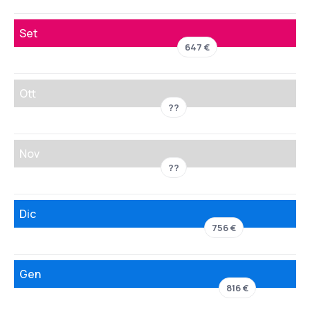
Set
647 €
Ott
??
Nov
??
Dic
756 €
Gen
816 €