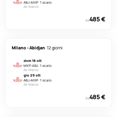
ABJ
-
MXP
·
1 scalo
Air Maroc
485 €
da
Milano
-
Abidjan
12 giorni
dom 18 ott
MXP
-
ABJ
·
1 scalo
Air Maroc
gio 29 ott
ABJ
-
MXP
·
1 scalo
Air Maroc
485 €
da