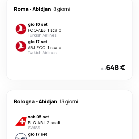
Roma
-
Abidjan
8 giorni
gio 10 set
FCO
-
ABJ
·
1 scalo
Turkish Airlines
gio 17 set
ABJ
-
FCO
·
1 scalo
Turkish Airlines
648 €
da
Bologna
-
Abidjan
13 giorni
sab 05 set
BLQ
-
ABJ
·
2 scali
SWISS
gio 17 set