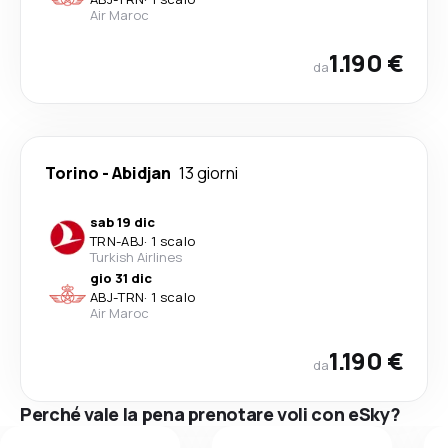
Air Maroc
1.190 €
da
Torino
-
Abidjan
13 giorni
sab 19 dic
TRN
-
ABJ
·
1 scalo
Turkish Airlines
gio 31 dic
ABJ
-
TRN
·
1 scalo
Air Maroc
1.190 €
da
Perché vale la pena prenotare voli con eSky?