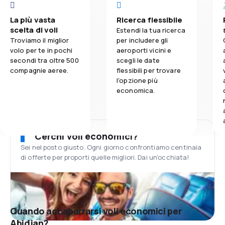
La più vasta
Ricerca flessibile
scelta di voli
Estendi la tua ricerca
Troviamo il miglior
per includere gli
volo per te in pochi
aeroporti vicini e
secondi tra oltre 500
scegli le date
compagnie aeree.
flessibili per trovare
l'opzione più
economica.
Cerchi voli economici?
Sei nel posto giusto. Ogni giorno confrontiamo centinaia
di offerte per proporti quelle migliori. Dai un'occhiata!
Quando accaparrarsi voli economici per
Abidjan?