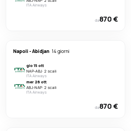
ABJ
-
NAP
·
2 scali
ITA Airways
870 €
da
Napoli
-
Abidjan
14 giorni
gio 15 ott
NAP
-
ABJ
·
2 scali
ITA Airways
mer 28 ott
ABJ
-
NAP
·
2 scali
ITA Airways
870 €
da