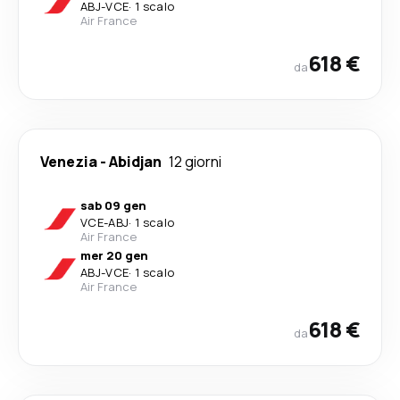
ABJ
-
VCE
·
1 scalo
Air France
618 €
da
Venezia
-
Abidjan
12 giorni
sab 09 gen
VCE
-
ABJ
·
1 scalo
Air France
mer 20 gen
ABJ
-
VCE
·
1 scalo
Air France
618 €
da