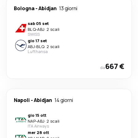
Bologna
-
Abidjan
13 giorni
sab 05 set
BLQ
-
ABJ
·
2 scali
SWISS
gio 17 set
ABJ
-
BLQ
·
2 scali
Lufthansa
667 €
da
Napoli
-
Abidjan
14 giorni
gio 15 ott
NAP
-
ABJ
·
2 scali
ITA Airways
mer 28 ott