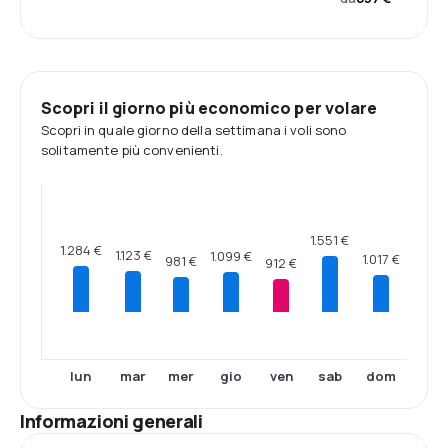
Scopri il giorno più economico per volare
Scopri in quale giorno della settimana i voli sono
solitamente più convenienti.
1.551 €
1.284 €
1.123 €
1.099 €
1.017 €
981 €
912 €
lun
mar
mer
gio
ven
sab
dom
Informazioni generali