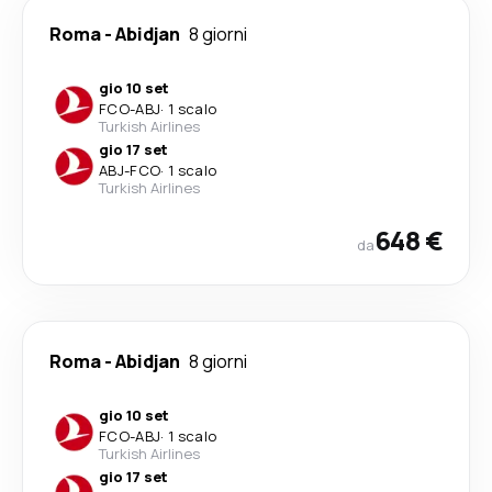
Roma
-
Abidjan
8 giorni
gio 10 set
FCO
-
ABJ
·
1 scalo
Turkish Airlines
gio 17 set
ABJ
-
FCO
·
1 scalo
Turkish Airlines
648 €
da
Roma
-
Abidjan
8 giorni
gio 10 set
FCO
-
ABJ
·
1 scalo
Turkish Airlines
gio 17 set