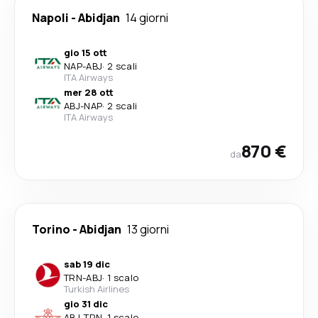
Napoli
-
Abidjan
14 giorni
gio 15 ott
NAP
-
ABJ
·
2 scali
ITA Airways
mer 28 ott
ABJ
-
NAP
·
2 scali
ITA Airways
870 €
da
Torino
-
Abidjan
13 giorni
sab 19 dic
TRN
-
ABJ
·
1 scalo
Turkish Airlines
gio 31 dic
ABJ
-
TRN
·
1 scalo