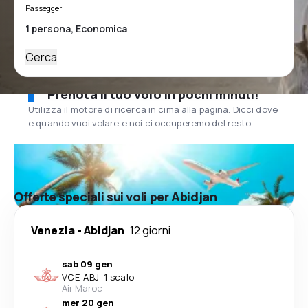
Passeggeri
Cerca
Prenota il tuo volo in pochi minuti!
Utilizza il motore di ricerca in cima alla pagina. Dicci dove
e quando vuoi volare e noi ci occuperemo del resto.
Offerte speciali sui voli per Abidjan
Venezia
-
Abidjan
12 giorni
sab 09 gen
VCE
-
ABJ
·
1 scalo
Air Maroc
mer 20 gen