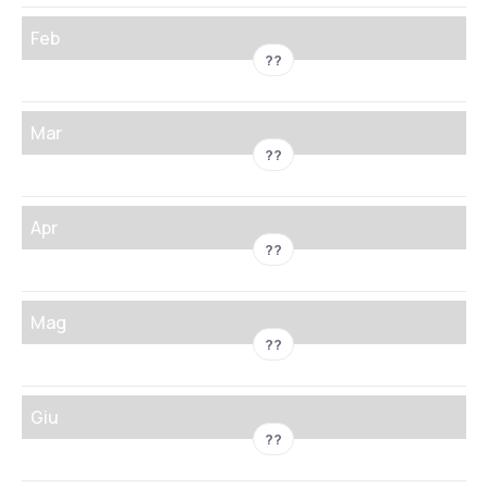
Feb
??
Mar
??
Apr
??
Mag
??
Giu
??