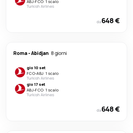
ABJ
-
FCO
·
1 scalo
Turkish Airlines
648 €
da
Roma
-
Abidjan
8 giorni
gio 10 set
FCO
-
ABJ
·
1 scalo
Turkish Airlines
gio 17 set
ABJ
-
FCO
·
1 scalo
Turkish Airlines
648 €
da