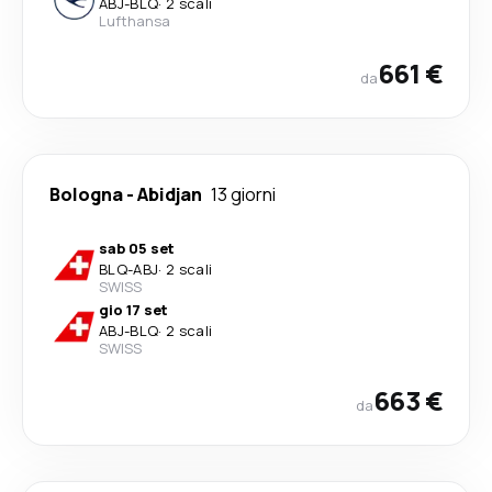
ABJ
-
BLQ
·
2 scali
Lufthansa
661 €
da
Bologna
-
Abidjan
13 giorni
sab 05 set
BLQ
-
ABJ
·
2 scali
SWISS
gio 17 set
ABJ
-
BLQ
·
2 scali
SWISS
663 €
da