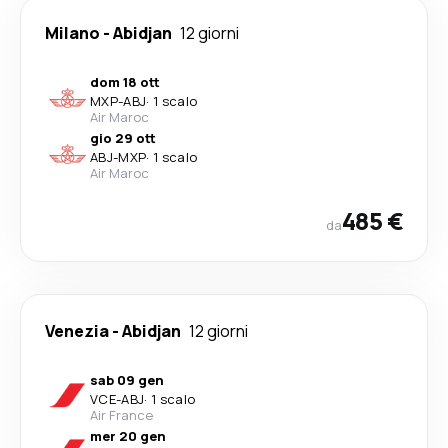
Milano
-
Abidjan
12 giorni
dom 18 ott
MXP
-
ABJ
·
1 scalo
Air Maroc
gio 29 ott
ABJ
-
MXP
·
1 scalo
Air Maroc
485 €
da
Venezia
-
Abidjan
12 giorni
sab 09 gen
VCE
-
ABJ
·
1 scalo
Air France
mer 20 gen