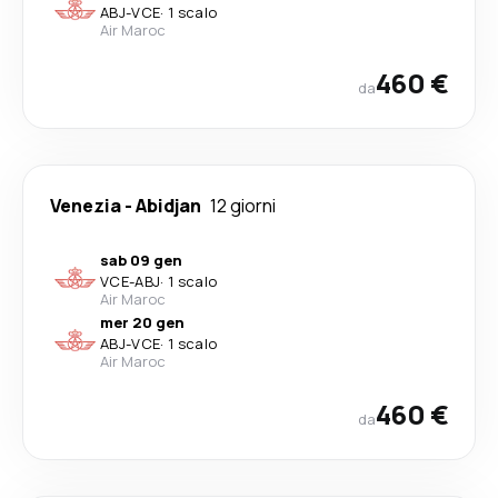
ABJ
-
VCE
·
1 scalo
Air Maroc
460 €
da
Venezia
-
Abidjan
12 giorni
sab 09 gen
VCE
-
ABJ
·
1 scalo
Air Maroc
mer 20 gen
ABJ
-
VCE
·
1 scalo
Air Maroc
460 €
da