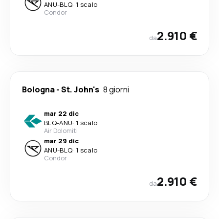
ANU
-
BLQ
·
1 scalo
Condor
2.910 €
da
Bologna
-
St. John's
8 giorni
mar 22 dic
BLQ
-
ANU
·
1 scalo
Air Dolomiti
mar 29 dic
ANU
-
BLQ
·
1 scalo
Condor
2.910 €
da