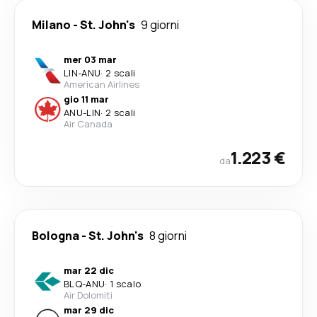
Milano
-
St. John's
9 giorni
mer 03 mar
LIN
-
ANU
·
2 scali
American Airlines
gio 11 mar
ANU
-
LIN
·
2 scali
Air Canada
1.223 €
da
Bologna
-
St. John's
8 giorni
mar 22 dic
BLQ
-
ANU
·
1 scalo
Air Dolomiti
mar 29 dic