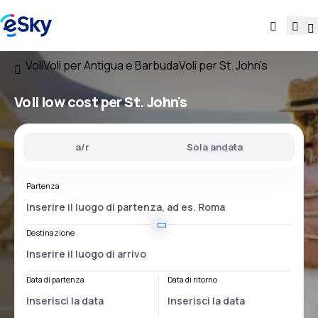
Voli
Voli per Antigua e Barbuda
Voli per St. John's
Voli low cost per St. John's
a/r
Sola andata
Partenza
Destinazione
Data di partenza
Data di ritorno