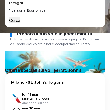
Passeggeri
Cerca
Prenota il tuo volo in pochi minuti!
Utilizza il motore di ricerca in cima alla pagina. Dicci dove
e quando vuoi volare e noi ci occuperemo del resto.
Offerte speciali sui voli per St. John's
Milano
-
St. John's
16 giorni
lun 15 mar
MXP
-
ANU
·
2 scali
American Airlines
mar 30 mar