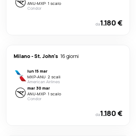
ANU
-
MXP
·
1 scalo
Condor
1.180 €
da
Milano
-
St. John's
16 giorni
lun 15 mar
MXP
-
ANU
·
2 scali
American Airlines
mar 30 mar
ANU
-
MXP
·
1 scalo
Condor
1.180 €
da