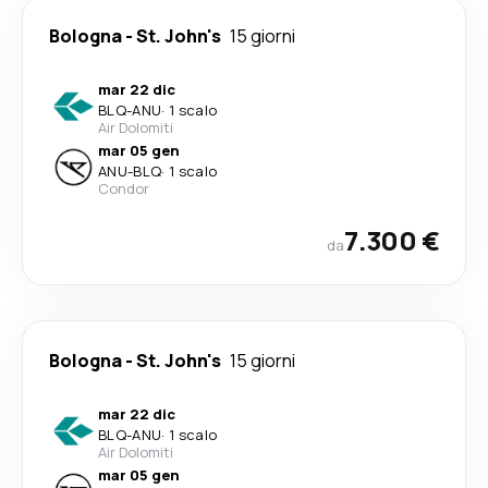
Bologna
-
St. John's
15 giorni
mar 22 dic
BLQ
-
ANU
·
1 scalo
Air Dolomiti
mar 05 gen
ANU
-
BLQ
·
1 scalo
Condor
7.300 €
da
Bologna
-
St. John's
15 giorni
mar 22 dic
BLQ
-
ANU
·
1 scalo
Air Dolomiti
mar 05 gen