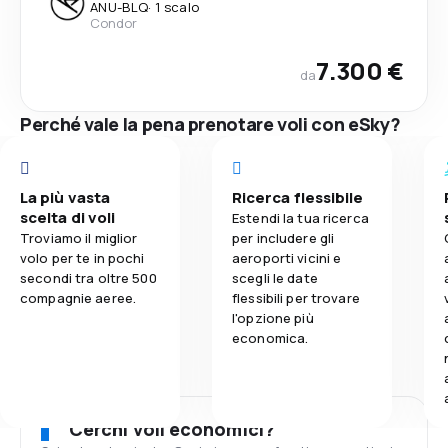
ANU
-
BLQ
·
1 scalo
Condor
7.300 €
da
Perché vale la pena prenotare voli con eSky?
La più vasta
Ricerca flessibile
scelta di voli
Estendi la tua ricerca
Troviamo il miglior
per includere gli
volo per te in pochi
aeroporti vicini e
secondi tra oltre 500
scegli le date
compagnie aeree.
flessibili per trovare
l'opzione più
economica.
Cerchi voli economici?