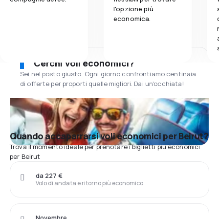
l'opzione più
economica.
Cerchi voli economici?
Sei nel posto giusto. Ogni giorno confrontiamo centinaia
di offerte per proporti quelle migliori. Dai un'occhiata!
Quando accaparrarsi voli economici per Beirut?
Trova il momento ideale per prenotare i biglietti più economici
per Beirut
da 227 €
Volo di andata e ritorno più economico
Novembre