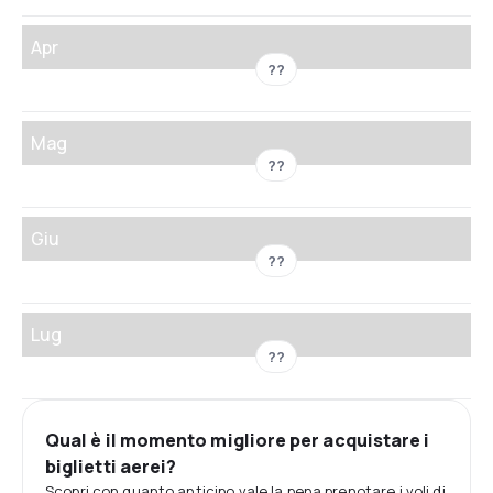
Apr
??
Mag
??
Giu
??
Lug
??
Qual è il momento migliore per acquistare i
biglietti aerei?
Scopri con quanto anticipo vale la pena prenotare i voli di