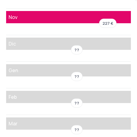
Nov
227 €
Dic
??
Gen
??
Feb
??
Mar
??