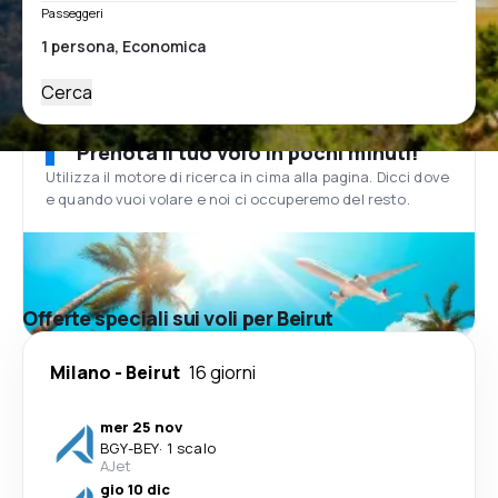
Passeggeri
Cerca
Prenota il tuo volo in pochi minuti!
Utilizza il motore di ricerca in cima alla pagina. Dicci dove
e quando vuoi volare e noi ci occuperemo del resto.
Offerte speciali sui voli per Beirut
Milano
-
Beirut
16 giorni
mer 25 nov
BGY
-
BEY
·
1 scalo
AJet
gio 10 dic