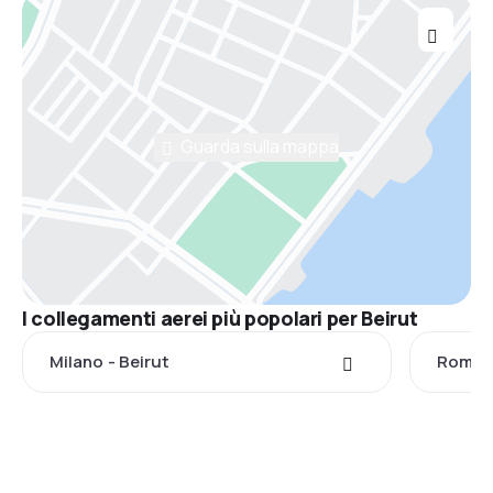
Guarda sulla mappa
I collegamenti aerei più popolari per Beirut
Milano - Beirut
Roma -