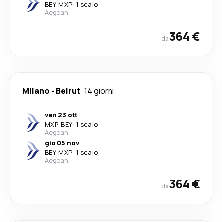
BEY
-
MXP
·
1 scalo
Aegean
364 €
da
Milano
-
Beirut
14 giorni
ven 23 ott
MXP
-
BEY
·
1 scalo
Aegean
gio 05 nov
BEY
-
MXP
·
1 scalo
Aegean
364 €
da