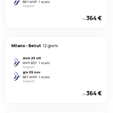
BEY
-
MXP
·
1 scalo
Aegean
364 €
da
Milano
-
Beirut
12 giorni
dom 25 ott
MXP
-
BEY
·
1 scalo
Aegean
gio 05 nov
BEY
-
MXP
·
1 scalo
Aegean
364 €
da