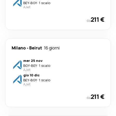
BEY
-
BGY
·
1 scalo
AJet
211 €
da
Milano
-
Beirut
16 giorni
mer 25 nov
BGY
-
BEY
·
1 scalo
AJet
gio 10 dic
BEY
-
BGY
·
1 scalo
AJet
211 €
da