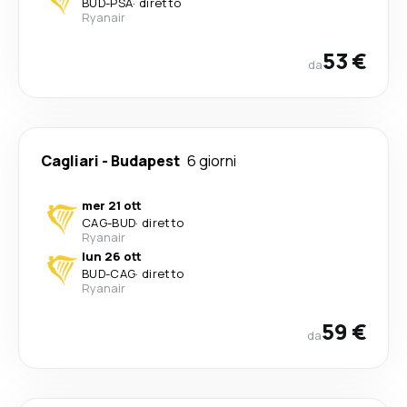
BUD
-
PSA
·
diretto
Ryanair
53 €
da
Cagliari
-
Budapest
6 giorni
mer 21 ott
CAG
-
BUD
·
diretto
Ryanair
lun 26 ott
BUD
-
CAG
·
diretto
Ryanair
59 €
da