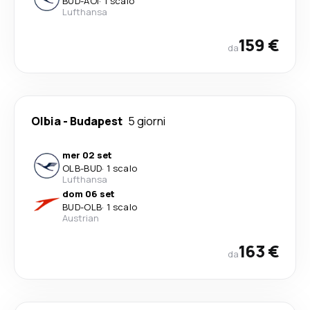
BUD
-
AOI
·
1 scalo
Lufthansa
159 €
da
Olbia
-
Budapest
5 giorni
mer 02 set
OLB
-
BUD
·
1 scalo
Lufthansa
dom 06 set
BUD
-
OLB
·
1 scalo
Austrian
163 €
da