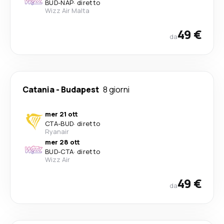
BUD
-
NAP
·
diretto
Wizz Air Malta
49 €
da
Catania
-
Budapest
8 giorni
mer 21 ott
CTA
-
BUD
·
diretto
Ryanair
mer 28 ott
BUD
-
CTA
·
diretto
Wizz Air
49 €
da