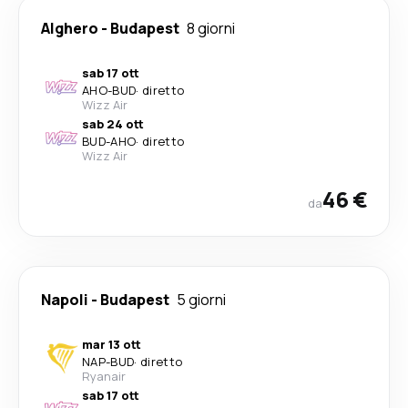
Alghero
-
Budapest
8 giorni
sab 17 ott
AHO
-
BUD
·
diretto
Wizz Air
sab 24 ott
BUD
-
AHO
·
diretto
Wizz Air
46 €
da
Napoli
-
Budapest
5 giorni
mar 13 ott
NAP
-
BUD
·
diretto
Ryanair
sab 17 ott