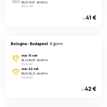
BUD
-
SUF
·
diretto
Wizz Air
41 €
da
Bologna
-
Budapest
8 giorni
mar 15 set
BLQ
-
BUD
·
diretto
Ryanair
mar 22 set
BUD
-
BLQ
·
diretto
Ryanair
42 €
da