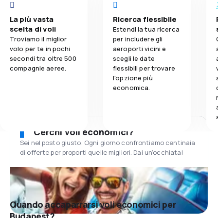
La più vasta
Ricerca flessibile
scelta di voli
Estendi la tua ricerca
Troviamo il miglior
per includere gli
volo per te in pochi
aeroporti vicini e
secondi tra oltre 500
scegli le date
compagnie aeree.
flessibili per trovare
l'opzione più
economica.
Cerchi voli economici?
Sei nel posto giusto. Ogni giorno confrontiamo centinaia
di offerte per proporti quelle migliori. Dai un'occhiata!
Quando accaparrarsi voli economici per
Budapest?