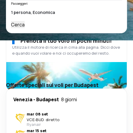
Passeggeri
Cerca
Prenota il tuo volo in pochi minuti!
Utilizza il motore di ricerca in cima alla pagina. Dicci dove
e quando vuoi volare e noi ci occuperemo del resto.
Offerte speciali sui voli per Budapest
Venezia
-
Budapest
8 giorni
mar 08 set
VCE
-
BUD
·
diretto
Ryanair
mar 15 set