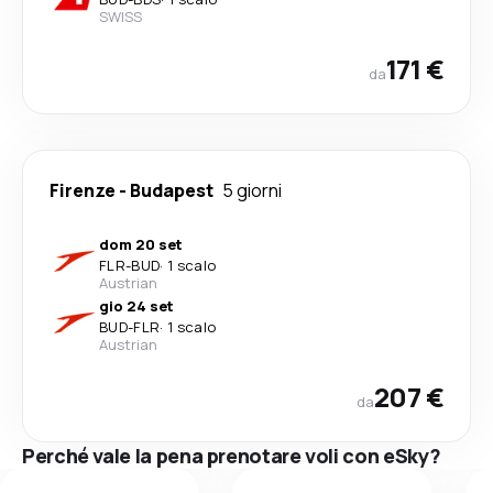
SWISS
171 €
da
Firenze
-
Budapest
5 giorni
dom 20 set
FLR
-
BUD
·
1 scalo
Austrian
gio 24 set
BUD
-
FLR
·
1 scalo
Austrian
207 €
da
Perché vale la pena prenotare voli con eSky?