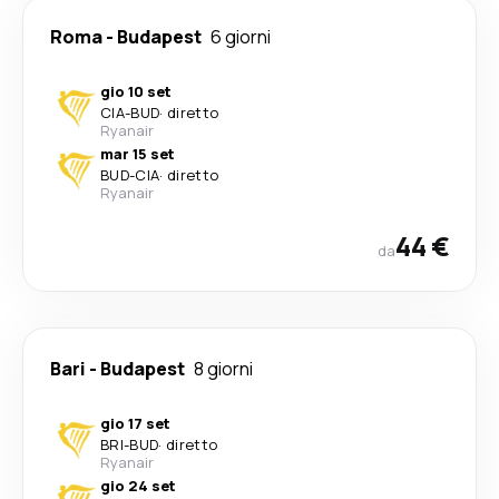
Roma
-
Budapest
6 giorni
gio 10 set
CIA
-
BUD
·
diretto
Ryanair
mar 15 set
BUD
-
CIA
·
diretto
Ryanair
44 €
da
Bari
-
Budapest
8 giorni
gio 17 set
BRI
-
BUD
·
diretto
Ryanair
gio 24 set