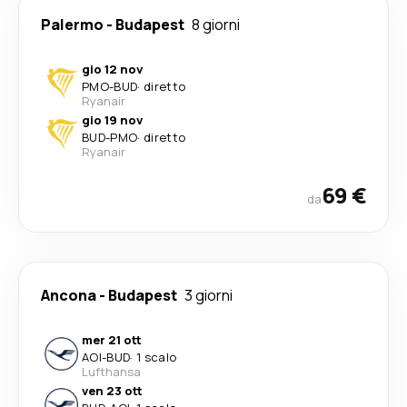
Palermo
-
Budapest
8 giorni
gio 12 nov
PMO
-
BUD
·
diretto
Ryanair
gio 19 nov
BUD
-
PMO
·
diretto
Ryanair
69 €
da
Ancona
-
Budapest
3 giorni
mer 21 ott
AOI
-
BUD
·
1 scalo
Lufthansa
ven 23 ott