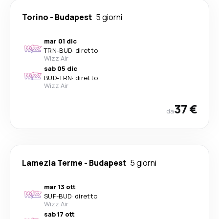
Torino
-
Budapest
5 giorni
mar 01 dic
TRN
-
BUD
·
diretto
Wizz Air
sab 05 dic
BUD
-
TRN
·
diretto
Wizz Air
37 €
da
Lamezia Terme
-
Budapest
5 giorni
mar 13 ott
SUF
-
BUD
·
diretto
Wizz Air
sab 17 ott