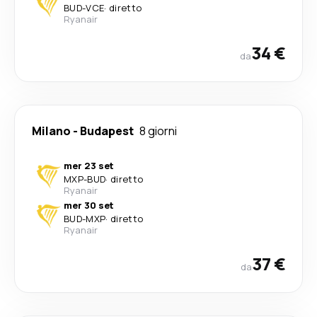
BUD
-
VCE
·
diretto
Ryanair
34 €
da
Milano
-
Budapest
8 giorni
mer 23 set
MXP
-
BUD
·
diretto
Ryanair
mer 30 set
BUD
-
MXP
·
diretto
Ryanair
37 €
da