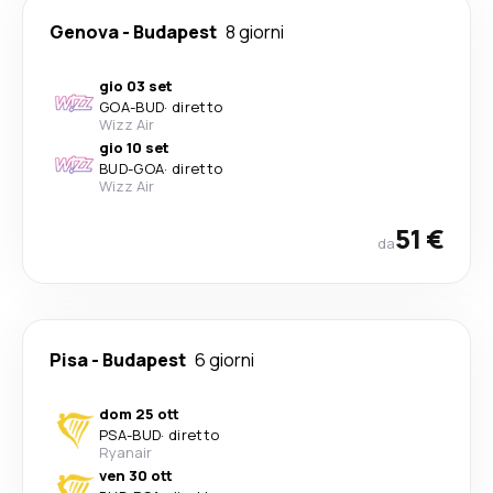
Genova
-
Budapest
8 giorni
gio 03 set
GOA
-
BUD
·
diretto
Wizz Air
gio 10 set
BUD
-
GOA
·
diretto
Wizz Air
51 €
da
Pisa
-
Budapest
6 giorni
dom 25 ott
PSA
-
BUD
·
diretto
Ryanair
ven 30 ott