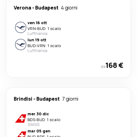
Verona
-
Budapest
4 giorni
ven 16 ott
VRN
-
BUD
·
1 scalo
Lufthansa
lun 19 ott
BUD
-
VRN
·
1 scalo
Lufthansa
168 €
da
Brindisi
-
Budapest
7 giorni
mer 30 dic
BDS
-
BUD
·
1 scalo
SWISS
mar 05 gen
BUD
-
BDS
·
1 scalo