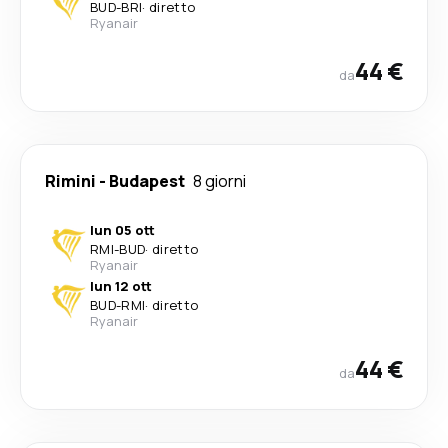
BUD
-
BRI
·
diretto
Ryanair
44 €
da
Rimini
-
Budapest
8 giorni
lun 05 ott
RMI
-
BUD
·
diretto
Ryanair
lun 12 ott
BUD
-
RMI
·
diretto
Ryanair
44 €
da