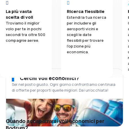
La più vasta
Ricerca flessibile
scelta di voli
Estendi la tua ricerca
Troviamo il miglior
per includere gli
volo per te in pochi
aeroporti vicini e
secondi tra oltre 500
scegli le date
compagnie aeree.
flessibili per trovare
l'opzione più
economica.
Cerchi voli economici?
Sei nel posto giusto. Ogni giorno confrontiamo centinaia
di offerte per proporti quelle migliori. Dai un'occhiata!
Quando accaparrarsi voli economici per
Bodrum?