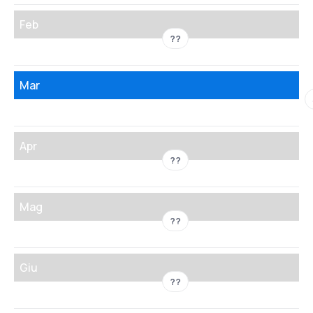
Feb
??
Mar
Apr
??
Mag
??
Giu
??