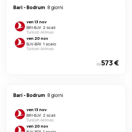
Bari
-
Bodrum
8 giorni
ven 13 nov
BRI
-
BJV
·
2 scali
Turkish Airlines
ven 20 nov
BJV
-
BRI
·
1 scalo
Turkish Airlines
573 €
da
Bari
-
Bodrum
8 giorni
ven 13 nov
BRI
-
BJV
·
2 scali
Turkish Airlines
ven 20 nov
BJV
-
BRI
·
1 scalo