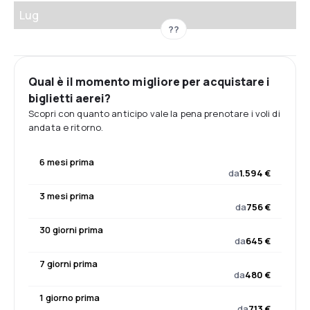
Lug
??
Qual è il momento migliore per acquistare i
biglietti aerei?
Scopri con quanto anticipo vale la pena prenotare i voli di
andata e ritorno.
6 mesi prima
da
1.594 €
3 mesi prima
da
756 €
30 giorni prima
da
645 €
7 giorni prima
da
480 €
1 giorno prima
da
713 €