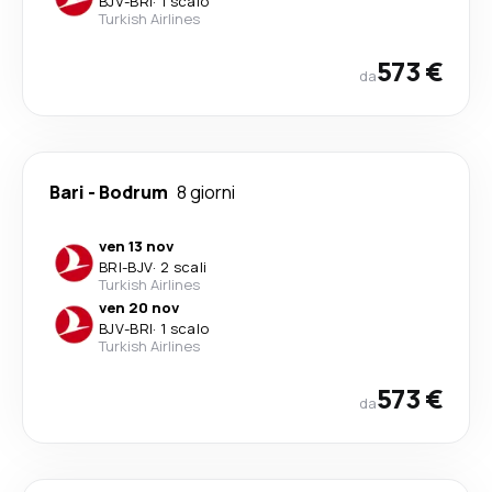
BJV
-
BRI
·
1 scalo
Turkish Airlines
573 €
da
Bari
-
Bodrum
8 giorni
ven 13 nov
BRI
-
BJV
·
2 scali
Turkish Airlines
ven 20 nov
BJV
-
BRI
·
1 scalo
Turkish Airlines
573 €
da