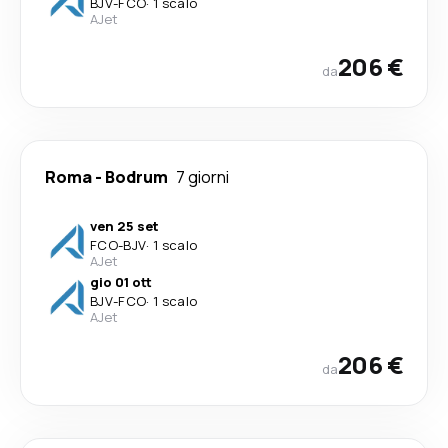
BJV
-
FCO
·
1 scalo
AJet
206 €
da
Roma
-
Bodrum
7 giorni
ven 25 set
FCO
-
BJV
·
1 scalo
AJet
gio 01 ott
BJV
-
FCO
·
1 scalo
AJet
206 €
da