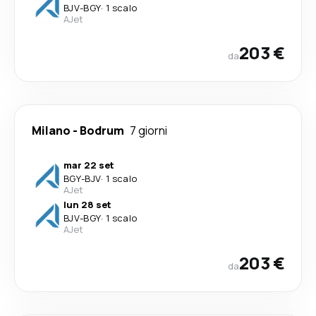
BJV
-
BGY
·
1 scalo
AJet
203 €
da
Milano
-
Bodrum
7 giorni
mar 22 set
BGY
-
BJV
·
1 scalo
AJet
lun 28 set
BJV
-
BGY
·
1 scalo
AJet
203 €
da