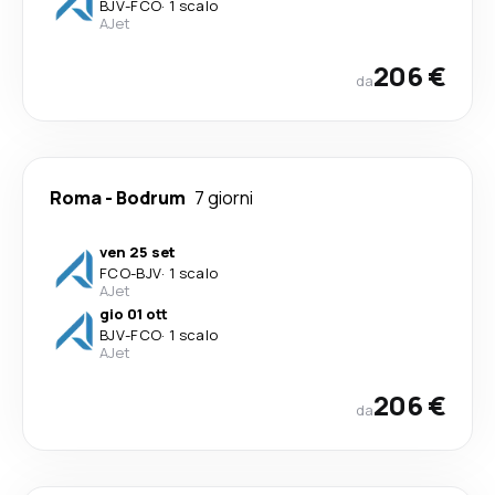
BJV
-
FCO
·
1 scalo
AJet
206 €
da
Roma
-
Bodrum
7 giorni
ven 25 set
FCO
-
BJV
·
1 scalo
AJet
gio 01 ott
BJV
-
FCO
·
1 scalo
AJet
206 €
da