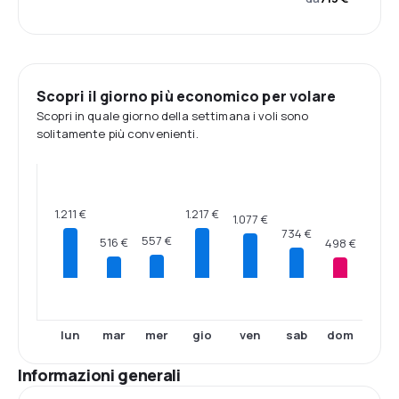
Scopri il giorno più economico per volare
Scopri in quale giorno della settimana i voli sono
solitamente più convenienti.
1.217 €
1.211 €
1.077 €
734 €
557 €
516 €
498 €
lun
mar
mer
gio
ven
sab
dom
Informazioni generali