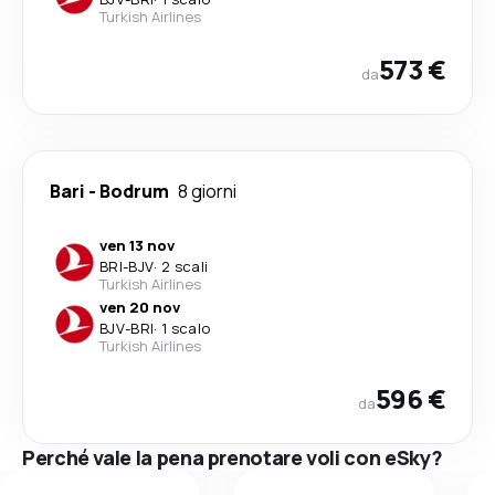
Turkish Airlines
573 €
da
Bari
-
Bodrum
8 giorni
ven 13 nov
BRI
-
BJV
·
2 scali
Turkish Airlines
ven 20 nov
BJV
-
BRI
·
1 scalo
Turkish Airlines
596 €
da
Perché vale la pena prenotare voli con eSky?