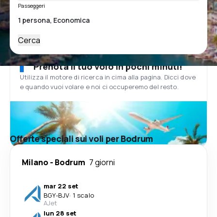
Passeggeri
Cerca
Prenota il tuo volo in pochi minuti!
Utilizza il motore di ricerca in cima alla pagina. Dicci dove
e quando vuoi volare e noi ci occuperemo del resto.
Offerte speciali sui voli per Bodrum
Milano
-
Bodrum
7 giorni
mar 22 set
BGY
-
BJV
·
1 scalo
AJet
lun 28 set