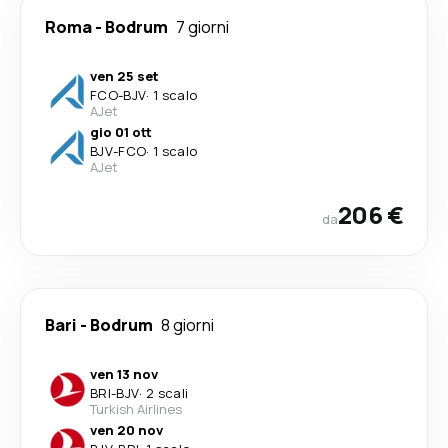
Roma
-
Bodrum
7 giorni
ven 25 set
FCO
-
BJV
·
1 scalo
AJet
gio 01 ott
BJV
-
FCO
·
1 scalo
AJet
206 €
da
Bari
-
Bodrum
8 giorni
ven 13 nov
BRI
-
BJV
·
2 scali
Turkish Airlines
ven 20 nov