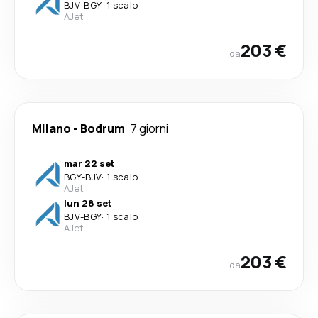
BJV
-
BGY
·
1 scalo
AJet
203 €
da
Milano
-
Bodrum
7 giorni
mar 22 set
BGY
-
BJV
·
1 scalo
AJet
lun 28 set
BJV
-
BGY
·
1 scalo
AJet
203 €
da