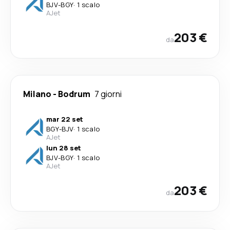
BJV
-
BGY
·
1 scalo
AJet
203 €
da
Milano
-
Bodrum
7 giorni
mar 22 set
BGY
-
BJV
·
1 scalo
AJet
lun 28 set
BJV
-
BGY
·
1 scalo
AJet
203 €
da