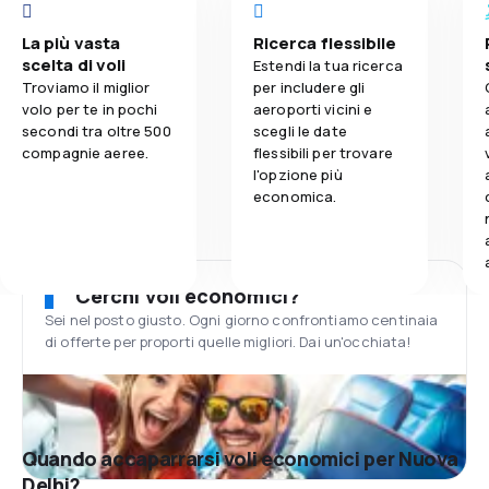
La più vasta
Ricerca flessibile
scelta di voli
Estendi la tua ricerca
Troviamo il miglior
per includere gli
volo per te in pochi
aeroporti vicini e
secondi tra oltre 500
scegli le date
compagnie aeree.
flessibili per trovare
l'opzione più
economica.
Cerchi voli economici?
Sei nel posto giusto. Ogni giorno confrontiamo centinaia
di offerte per proporti quelle migliori. Dai un'occhiata!
Quando accaparrarsi voli economici per Nuova
Delhi?