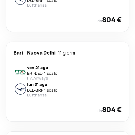
DEL
-
BRI
·
1 scalo
Lufthansa
804 €
da
Bari
-
Nuova Delhi
11 giorni
ven 21 ago
BRI
-
DEL
·
1 scalo
ITA Airways
lun 31 ago
DEL
-
BRI
·
1 scalo
Lufthansa
804 €
da