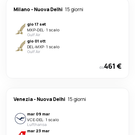
Milano
-
Nuova Delhi
15 giorni
gio 17 set
MXP
-
DEL
·
1 scalo
Gulf Air
gio 01 ott
DEL
-
MXP
·
1 scalo
Gulf Air
461 €
da
Venezia
-
Nuova Delhi
15 giorni
mar 09 mar
VCE
-
DEL
·
1 scalo
Lufthansa
mar 23 mar