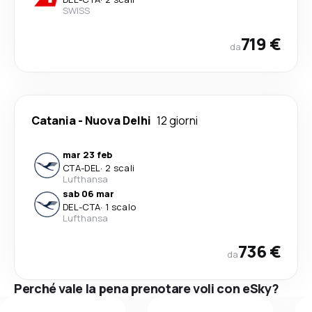
SWISS
719 €
da
Catania
-
Nuova Delhi
12 giorni
mar 23 feb
CTA
-
DEL
·
2 scali
Lufthansa
sab 06 mar
DEL
-
CTA
·
1 scalo
Lufthansa
736 €
da
Perché vale la pena prenotare voli con eSky?