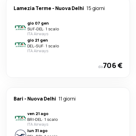
Lamezia Terme
-
Nuova Delhi
15 giorni
gio 07 gen
SUF
-
DEL
·
1 scalo
ITA Airways
gio 21 gen
DEL
-
SUF
·
1 scalo
ITA Airways
706 €
da
Bari
-
Nuova Delhi
11 giorni
ven 21 ago
BRI
-
DEL
·
1 scalo
ITA Airways
lun 31 ago