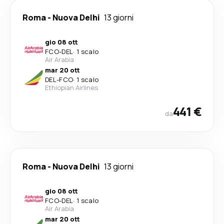
Roma
-
Nuova Delhi
13 giorni
gio 08 ott
FCO
-
DEL
·
1 scalo
Air Arabia
mar 20 ott
DEL
-
FCO
·
1 scalo
Ethiopian Airlines
441 €
da
Roma
-
Nuova Delhi
13 giorni
gio 08 ott
FCO
-
DEL
·
1 scalo
Air Arabia
mar 20 ott