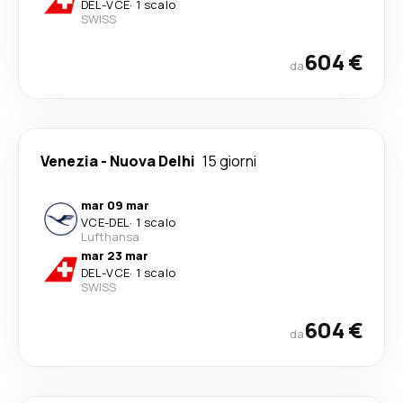
DEL
-
VCE
·
1 scalo
SWISS
604 €
da
Venezia
-
Nuova Delhi
15 giorni
mar 09 mar
VCE
-
DEL
·
1 scalo
Lufthansa
mar 23 mar
DEL
-
VCE
·
1 scalo
SWISS
604 €
da