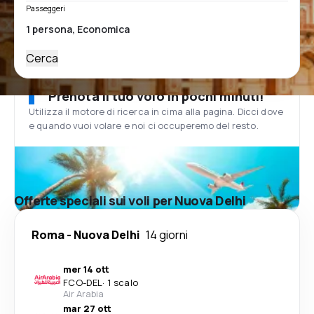
Passeggeri
Cerca
Prenota il tuo volo in pochi minuti!
Utilizza il motore di ricerca in cima alla pagina. Dicci dove
e quando vuoi volare e noi ci occuperemo del resto.
Offerte speciali sui voli per Nuova Delhi
Roma
-
Nuova Delhi
14 giorni
mer 14 ott
FCO
-
DEL
·
1 scalo
Air Arabia
mar 27 ott