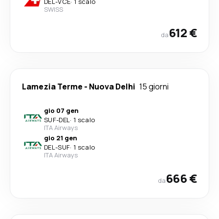
DEL
-
VCE
·
1 scalo
SWISS
612 €
da
Lamezia Terme
-
Nuova Delhi
15 giorni
gio 07 gen
SUF
-
DEL
·
1 scalo
ITA Airways
gio 21 gen
DEL
-
SUF
·
1 scalo
ITA Airways
666 €
da