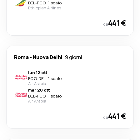
DEL
-
FCO
·
1 scalo
Ethiopian Airlines
441 €
da
Roma
-
Nuova Delhi
9 giorni
lun 12 ott
FCO
-
DEL
·
1 scalo
Air Arabia
mar 20 ott
DEL
-
FCO
·
1 scalo
Air Arabia
441 €
da