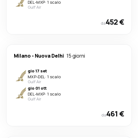
DEL
-
MXP
·
1 scalo
Gulf Air
452 €
da
Milano
-
Nuova Delhi
15 giorni
gio 17 set
MXP
-
DEL
·
1 scalo
Gulf Air
gio 01 ott
DEL
-
MXP
·
1 scalo
Gulf Air
461 €
da