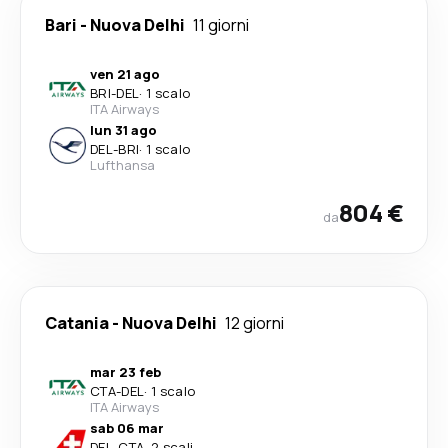
Bari
-
Nuova Delhi
11 giorni
ven 21 ago
BRI
-
DEL
·
1 scalo
ITA Airways
lun 31 ago
DEL
-
BRI
·
1 scalo
Lufthansa
804 €
da
Catania
-
Nuova Delhi
12 giorni
mar 23 feb
CTA
-
DEL
·
1 scalo
ITA Airways
sab 06 mar
DEL
-
CTA
·
2 scali