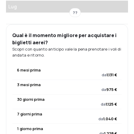
Lug
??
Qual è il momento migliore per acquistare i
biglietti aerei?
Scopri con quanto anticipo vale la pena prenotare i voli di
andata e ritorno.
6 mesi prima
da
1.131 €
3 mesi prima
da
975 €
30 giorni prima
da
1.125 €
7 giorni prima
da
1.040 €
1 giorno prima
da
1.228 €