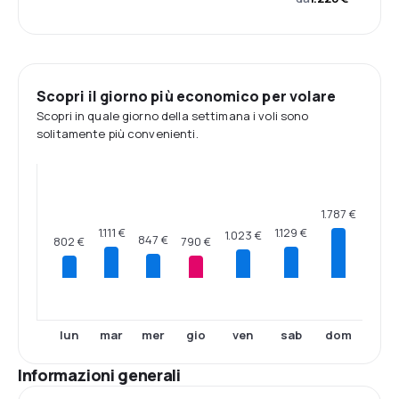
Scopri il giorno più economico per volare
Scopri in quale giorno della settimana i voli sono
solitamente più convenienti.
1.787 €
1.129 €
1.111 €
1.023 €
847 €
802 €
790 €
lun
mar
mer
gio
ven
sab
dom
Informazioni generali