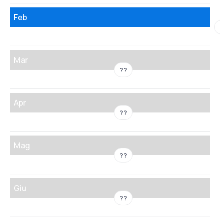
Feb
Mar
??
Apr
??
Mag
??
Giu
??