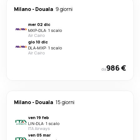
Milano
-
Douala
9 giorni
mer 02 dic
MXP
-
DLA
·
1 scalo
Air Cairo
gio 10 dic
DLA
-
MXP
·
1 scalo
Air Cairo
986 €
da
Milano
-
Douala
15 giorni
ven 19 feb
LIN
-
DLA
·
1 scalo
ITA Airways
ven 05 mar