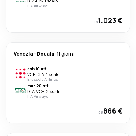
DLA
-
LIN
·
1 scalo
ITA Airways
1.023 €
da
Venezia
-
Douala
11 giorni
sab 10 ott
VCE
-
DLA
·
1 scalo
Brussels Airlines
mar 20 ott
DLA
-
VCE
·
2 scali
ITA Airways
866 €
da