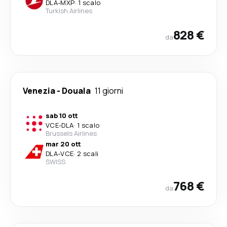
DLA
-
MXP
·
1 scalo
Turkish Airlines
828 €
da
Venezia
-
Douala
11 giorni
sab 10 ott
VCE
-
DLA
·
1 scalo
Brussels Airlines
mar 20 ott
DLA
-
VCE
·
2 scali
SWISS
768 €
da