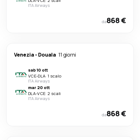
DLA
-
VCE
·
2 scali
ITA Airways
868 €
da
Venezia
-
Douala
11 giorni
sab 10 ott
VCE
-
DLA
·
1 scalo
ITA Airways
mar 20 ott
DLA
-
VCE
·
2 scali
ITA Airways
868 €
da