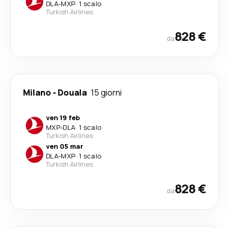
DLA
-
MXP
·
1 scalo
Turkish Airlines
828 €
da
Milano
-
Douala
15 giorni
ven 19 feb
MXP
-
DLA
·
1 scalo
Turkish Airlines
ven 05 mar
DLA
-
MXP
·
1 scalo
Turkish Airlines
828 €
da