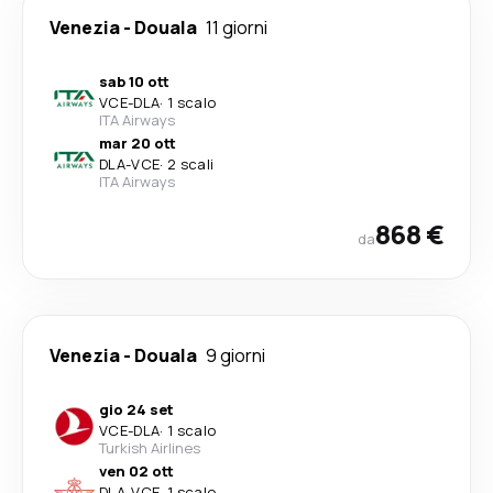
Venezia
-
Douala
11 giorni
sab 10 ott
VCE
-
DLA
·
1 scalo
ITA Airways
mar 20 ott
DLA
-
VCE
·
2 scali
ITA Airways
868 €
da
Venezia
-
Douala
9 giorni
gio 24 set
VCE
-
DLA
·
1 scalo
Turkish Airlines
ven 02 ott
DLA
-
VCE
·
1 scalo