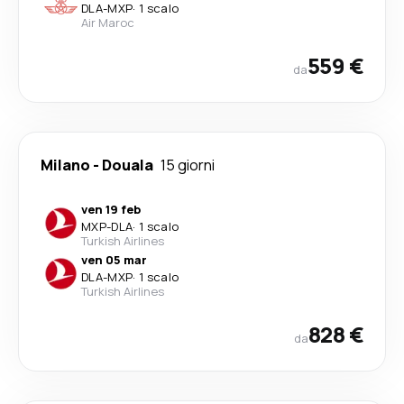
DLA
-
MXP
·
1 scalo
Air Maroc
559 €
da
Milano
-
Douala
15 giorni
ven 19 feb
MXP
-
DLA
·
1 scalo
Turkish Airlines
ven 05 mar
DLA
-
MXP
·
1 scalo
Turkish Airlines
828 €
da