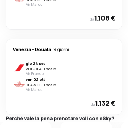
Air Maroc
1.108 €
da
Venezia
-
Douala
9 giorni
gio 24 set
VCE
-
DLA
·
1 scalo
Air France
ven 02 ott
DLA
-
VCE
·
1 scalo
Air Maroc
1.132 €
da
Perché vale la pena prenotare voli con eSky?