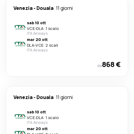
Venezia
-
Douala
11 giorni
sab 10 ott
VCE
-
DLA
·
1 scalo
ITA Airways
mar 20 ott
DLA
-
VCE
·
2 scali
ITA Airways
868 €
da
Venezia
-
Douala
11 giorni
sab 10 ott
VCE
-
DLA
·
1 scalo
ITA Airways
mar 20 ott