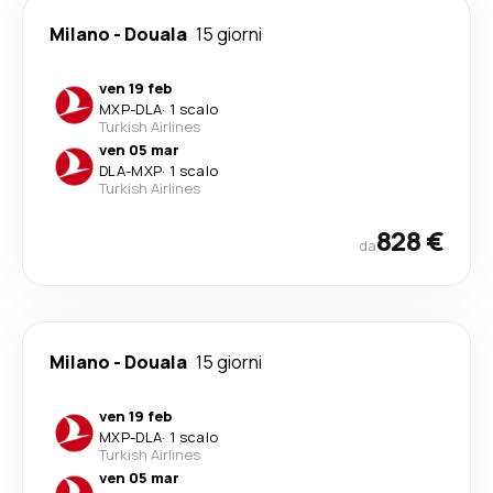
Milano
-
Douala
15 giorni
ven 19 feb
MXP
-
DLA
·
1 scalo
Turkish Airlines
ven 05 mar
DLA
-
MXP
·
1 scalo
Turkish Airlines
828 €
da
Milano
-
Douala
15 giorni
ven 19 feb
MXP
-
DLA
·
1 scalo
Turkish Airlines
ven 05 mar