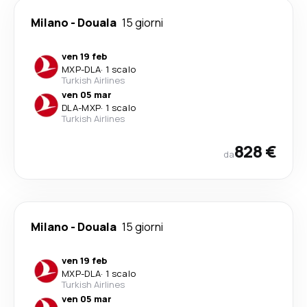
Milano
-
Douala
15 giorni
ven 19 feb
MXP
-
DLA
·
1 scalo
Turkish Airlines
ven 05 mar
DLA
-
MXP
·
1 scalo
Turkish Airlines
828 €
da
Milano
-
Douala
15 giorni
ven 19 feb
MXP
-
DLA
·
1 scalo
Turkish Airlines
ven 05 mar