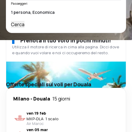
Passeggeri
Cerca
Prenota il tuo volo in pochi minuti!
Utilizza il motore di ricerca in cima alla pagina. Dicci dove
e quando vuoi volare e noi ci occuperemo del resto.
Offerte speciali sui voli per Douala
Milano
-
Douala
15 giorni
ven 19 feb
MXP
-
DLA
·
1 scalo
Air Maroc
ven 05 mar