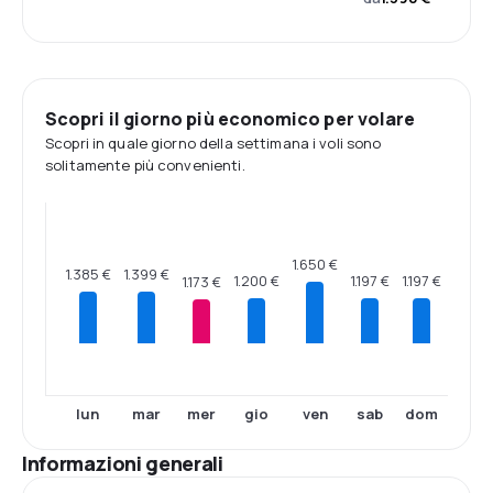
Scopri il giorno più economico per volare
Scopri in quale giorno della settimana i voli sono
solitamente più convenienti.
1.650 €
1.399 €
1.385 €
1.200 €
1.197 €
1.197 €
1.173 €
lun
mar
mer
gio
ven
sab
dom
Informazioni generali