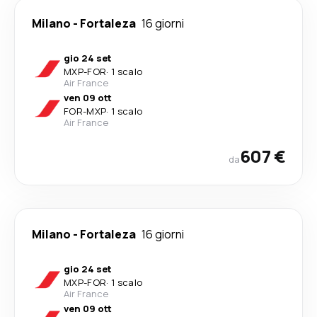
Milano
-
Fortaleza
16 giorni
gio 24 set
MXP
-
FOR
·
1 scalo
Air France
ven 09 ott
FOR
-
MXP
·
1 scalo
Air France
607 €
da
Milano
-
Fortaleza
16 giorni
gio 24 set
MXP
-
FOR
·
1 scalo
Air France
ven 09 ott