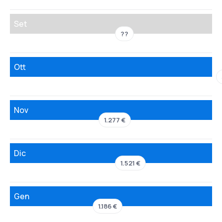
Set
??
Ott
Nov
1.277 €
Dic
1.521 €
Gen
1.186 €