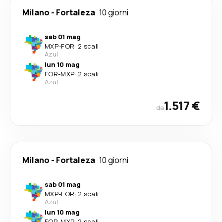
Milano
-
Fortaleza
10 giorni
sab 01 mag
MXP
-
FOR
·
2 scali
Azul
lun 10 mag
FOR
-
MXP
·
2 scali
Azul
1.517 €
da
Milano
-
Fortaleza
10 giorni
sab 01 mag
MXP
-
FOR
·
2 scali
Azul
lun 10 mag
FOR
-
MXP
·
2 scali