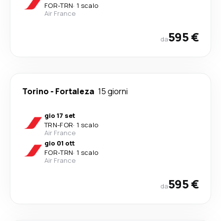
FOR
-
TRN
·
1 scalo
Air France
595 €
da
Torino
-
Fortaleza
15 giorni
gio 17 set
TRN
-
FOR
·
1 scalo
Air France
gio 01 ott
FOR
-
TRN
·
1 scalo
Air France
595 €
da