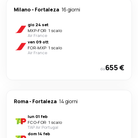
Milano
-
Fortaleza
16 giorni
gio 24 set
MXP
-
FOR
·
1 scalo
Air France
ven 09 ott
FOR
-
MXP
·
1 scalo
Air France
655 €
da
Roma
-
Fortaleza
14 giorni
lun 01 feb
FCO
-
FOR
·
1 scalo
TAP Air Portugal
dom 14 feb