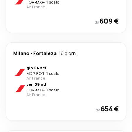
FOR
-
MXP
·
1 scalo
Air France
609 €
da
Milano
-
Fortaleza
16 giorni
gio 24 set
MXP
-
FOR
·
1 scalo
Air France
ven 09 ott
FOR
-
MXP
·
1 scalo
Air France
654 €
da