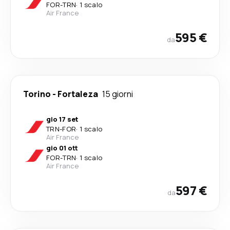
FOR
-
TRN
·
1 scalo
Air France
595 €
da
Torino
-
Fortaleza
15 giorni
gio 17 set
TRN
-
FOR
·
1 scalo
Air France
gio 01 ott
FOR
-
TRN
·
1 scalo
Air France
597 €
da