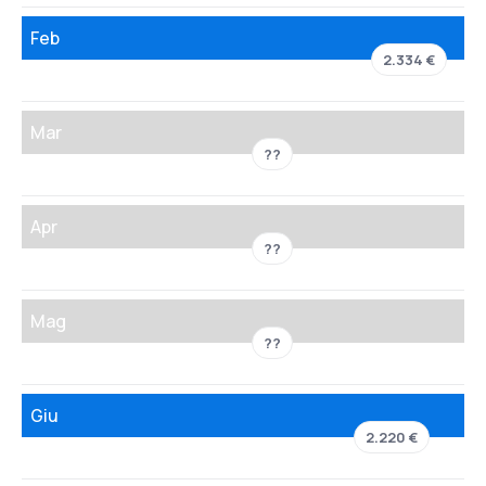
Feb
2.334 €
Mar
??
Apr
??
Mag
??
Giu
2.220 €