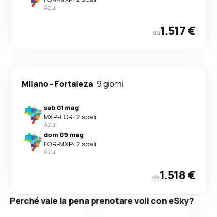
Azul
1.517 €
da
Milano
-
Fortaleza
9 giorni
sab 01 mag
MXP
-
FOR
·
2 scali
Azul
dom 09 mag
FOR
-
MXP
·
2 scali
Azul
1.518 €
da
Perché vale la pena prenotare voli con eSky?