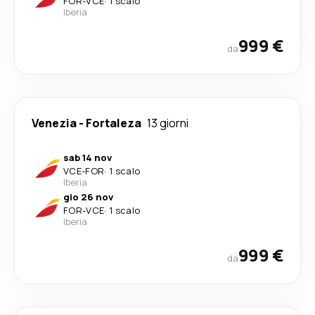
FOR
-
VCE
·
1 scalo
Iberia
999 €
da
Venezia
-
Fortaleza
13 giorni
sab 14 nov
VCE
-
FOR
·
1 scalo
Iberia
gio 26 nov
FOR
-
VCE
·
1 scalo
Iberia
999 €
da