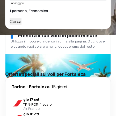
Passeggeri
Cerca
Prenota il tuo volo in pochi minuti!
Utilizza il motore di ricerca in cima alla pagina. Dicci dove
e quando vuoi volare e noi ci occuperemo del resto.
Offerte speciali sui voli per Fortaleza
Torino
-
Fortaleza
15 giorni
gio 17 set
TRN
-
FOR
·
1 scalo
Air France
gio 01 ott