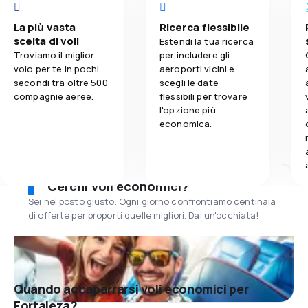
La più vasta
Ricerca flessibile
scelta di voli
Estendi la tua ricerca
Troviamo il miglior
per includere gli
volo per te in pochi
aeroporti vicini e
secondi tra oltre 500
scegli le date
compagnie aeree.
flessibili per trovare
l'opzione più
economica.
Cerchi voli economici?
Sei nel posto giusto. Ogni giorno confrontiamo centinaia
di offerte per proporti quelle migliori. Dai un'occhiata!
Quando accaparrarsi voli economici per
Fortaleza?