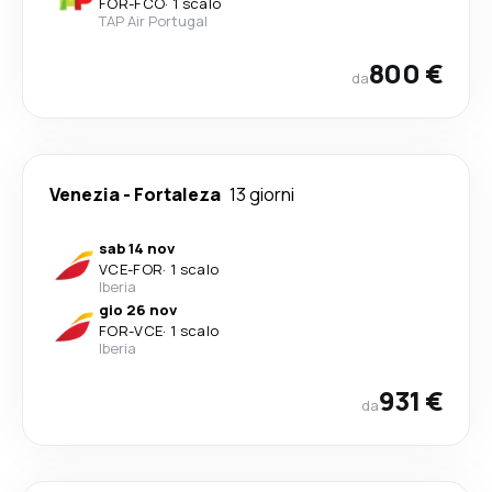
FOR
-
FCO
·
1 scalo
TAP Air Portugal
800 €
da
Venezia
-
Fortaleza
13 giorni
sab 14 nov
VCE
-
FOR
·
1 scalo
Iberia
gio 26 nov
FOR
-
VCE
·
1 scalo
Iberia
931 €
da