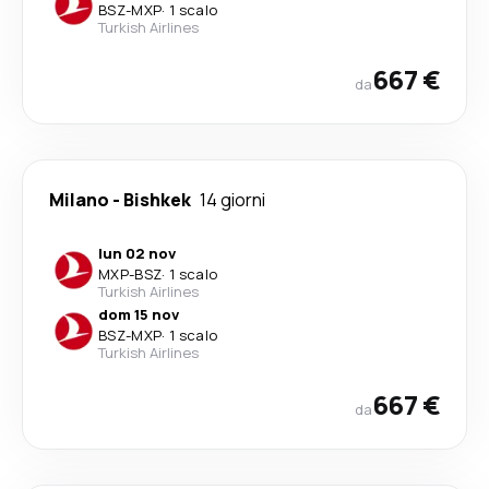
BSZ
-
MXP
·
1 scalo
Turkish Airlines
667 €
da
Milano
-
Bishkek
14 giorni
lun 02 nov
MXP
-
BSZ
·
1 scalo
Turkish Airlines
dom 15 nov
BSZ
-
MXP
·
1 scalo
Turkish Airlines
667 €
da