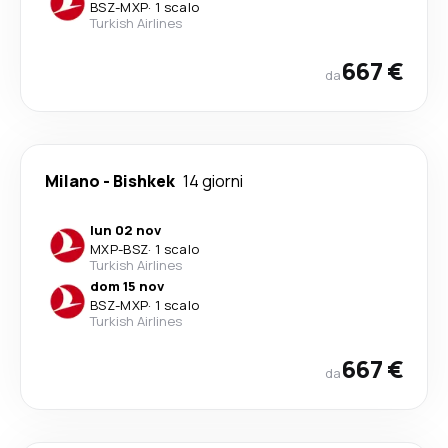
BSZ
-
MXP
·
1 scalo
Turkish Airlines
667 €
da
Milano
-
Bishkek
14 giorni
lun 02 nov
MXP
-
BSZ
·
1 scalo
Turkish Airlines
dom 15 nov
BSZ
-
MXP
·
1 scalo
Turkish Airlines
667 €
da