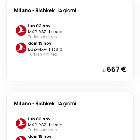
Milano
-
Bishkek
14 giorni
lun 02 nov
MXP
-
BSZ
·
1 scalo
Turkish Airlines
dom 15 nov
BSZ
-
MXP
·
1 scalo
Turkish Airlines
667 €
da
Milano
-
Bishkek
14 giorni
lun 02 nov
MXP
-
BSZ
·
1 scalo
Turkish Airlines
dom 15 nov