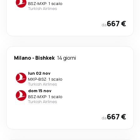
BSZ
-
MXP
·
1 scalo
Turkish Airlines
667 €
da
Milano
-
Bishkek
14 giorni
lun 02 nov
MXP
-
BSZ
·
1 scalo
Turkish Airlines
dom 15 nov
BSZ
-
MXP
·
1 scalo
Turkish Airlines
667 €
da