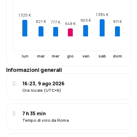
1.384 €
1.325 €
903 €
827 €
811 €
777 €
648 €
lun
mar
mer
gio
ven
sab
dom
Informazioni generali
16:23, 9 ago 2026
Ora locale (UTC+6)
7 h 35 min
Tempo di volo da Roma