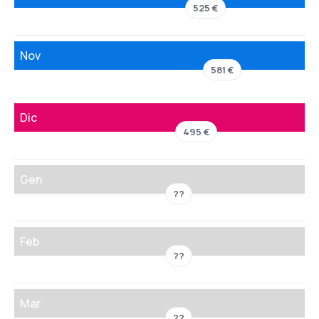
525 €
Nov
581 €
Dic
495 €
Gen
??
Feb
??
Mar
??