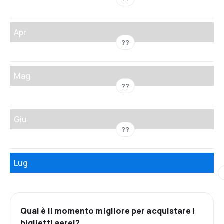
Apr
??
Mag
??
Giu
??
Lug
Qual è il momento migliore per acquistare i
biglietti aerei?