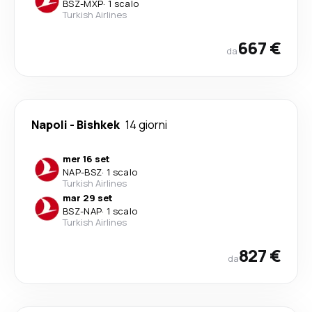
BSZ
-
MXP
·
1 scalo
Turkish Airlines
667 €
da
Napoli
-
Bishkek
14 giorni
mer 16 set
NAP
-
BSZ
·
1 scalo
Turkish Airlines
mar 29 set
BSZ
-
NAP
·
1 scalo
Turkish Airlines
827 €
da