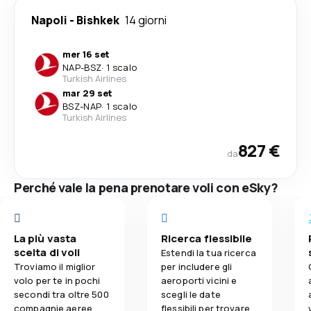
Napoli
-
Bishkek
14 giorni
mer 16 set
NAP
-
BSZ
·
1 scalo
Turkish Airlines
mar 29 set
BSZ
-
NAP
·
1 scalo
Turkish Airlines
827 €
da
Perché vale la pena prenotare voli con eSky?
La più vasta
Ricerca flessibile
scelta di voli
Estendi la tua ricerca
Troviamo il miglior
per includere gli
volo per te in pochi
aeroporti vicini e
secondi tra oltre 500
scegli le date
compagnie aeree.
flessibili per trovare