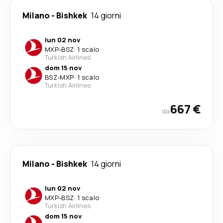
Milano
-
Bishkek
14 giorni
lun 02 nov
MXP
-
BSZ
·
1 scalo
Turkish Airlines
dom 15 nov
BSZ
-
MXP
·
1 scalo
Turkish Airlines
667 €
da
Milano
-
Bishkek
14 giorni
lun 02 nov
MXP
-
BSZ
·
1 scalo
Turkish Airlines
dom 15 nov