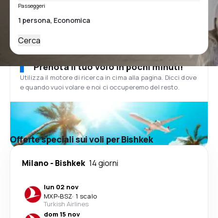
Passeggeri
Cerca
Prenota il tuo volo in pochi minuti!
Utilizza il motore di ricerca in cima alla pagina. Dicci dove
e quando vuoi volare e noi ci occuperemo del resto.
Offerte speciali sui voli per Bishkek
Milano
-
Bishkek
14 giorni
lun 02 nov
MXP
-
BSZ
·
1 scalo
Turkish Airlines
dom 15 nov