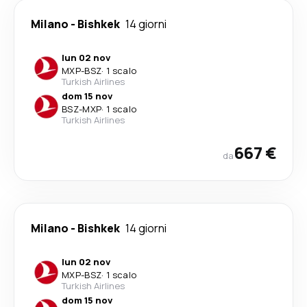
Milano
-
Bishkek
14 giorni
lun 02 nov
MXP
-
BSZ
·
1 scalo
Turkish Airlines
dom 15 nov
BSZ
-
MXP
·
1 scalo
Turkish Airlines
667 €
da
Milano
-
Bishkek
14 giorni
lun 02 nov
MXP
-
BSZ
·
1 scalo
Turkish Airlines
dom 15 nov