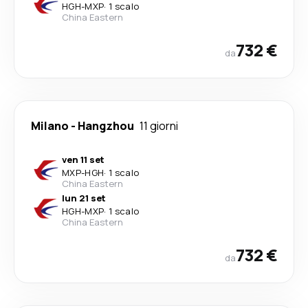
HGH
-
MXP
·
1 scalo
China Eastern
732 €
da
Milano
-
Hangzhou
11 giorni
ven 11 set
MXP
-
HGH
·
1 scalo
China Eastern
lun 21 set
HGH
-
MXP
·
1 scalo
China Eastern
732 €
da