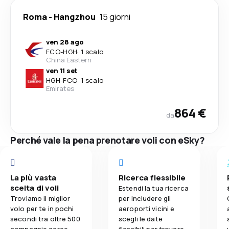
Roma
-
Hangzhou
15 giorni
ven 28 ago
FCO
-
HGH
·
1 scalo
China Eastern
ven 11 set
HGH
-
FCO
·
1 scalo
Emirates
864 €
da
Perché vale la pena prenotare voli con eSky?
La più vasta
Ricerca flessibile
scelta di voli
Estendi la tua ricerca
Troviamo il miglior
per includere gli
volo per te in pochi
aeroporti vicini e
secondi tra oltre 500
scegli le date