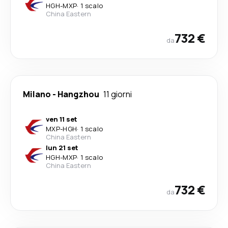
HGH
-
MXP
·
1 scalo
China Eastern
732 €
da
Milano
-
Hangzhou
11 giorni
ven 11 set
MXP
-
HGH
·
1 scalo
China Eastern
lun 21 set
HGH
-
MXP
·
1 scalo
China Eastern
732 €
da