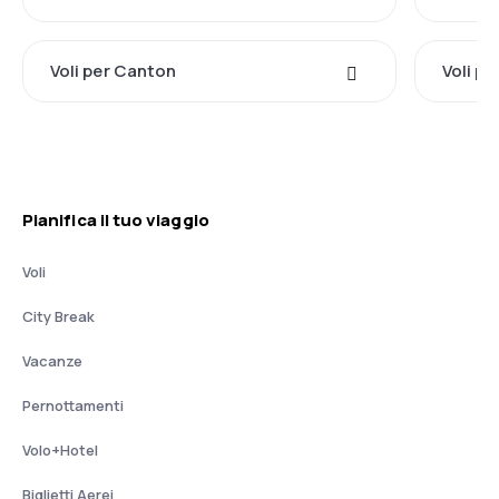
Voli per Canton
Voli p
Pianifica il tuo viaggio
Voli
City Break
Vacanze
Pernottamenti
Volo+Hotel
Biglietti Aerei