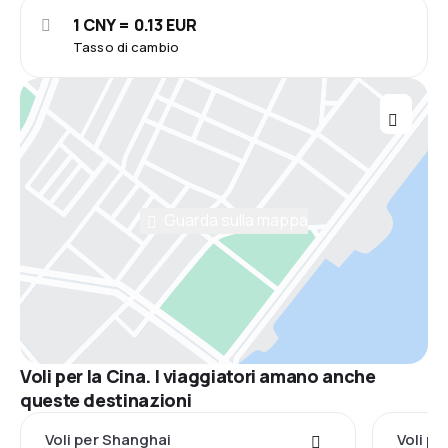
1 CNY = 0.13 EUR
Tasso di cambio
Guarda sulla mappa
Voli per la Cina. I viaggiatori amano anche
queste destinazioni
Voli per Shanghai
Voli p