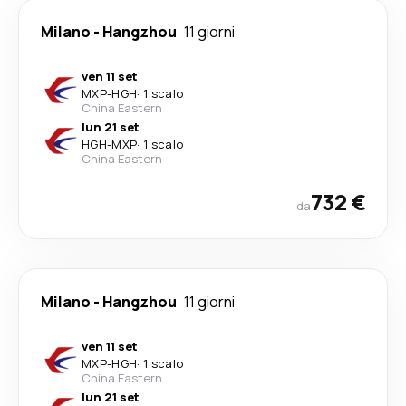
Milano
-
Hangzhou
11 giorni
ven 11 set
MXP
-
HGH
·
1 scalo
China Eastern
lun 21 set
HGH
-
MXP
·
1 scalo
China Eastern
732 €
da
Milano
-
Hangzhou
11 giorni
ven 11 set
MXP
-
HGH
·
1 scalo
China Eastern
lun 21 set