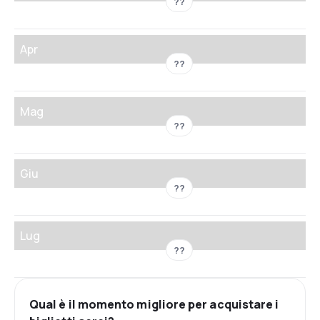
??
Apr
??
Mag
??
Giu
??
Lug
??
Qual è il momento migliore per acquistare i