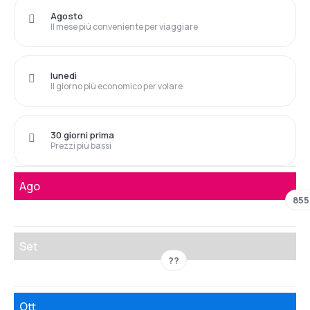
Agosto
Il mese più conveniente per viaggiare
lunedì
Il giorno più economico per volare
30 giorni prima
Prezzi più bassi
Ago
855
Set
??
Ott