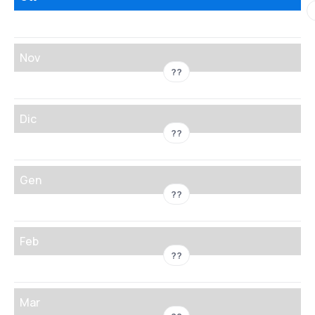
Nov
??
Dic
??
Gen
??
Feb
??
Mar