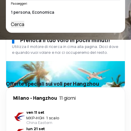
Passeggeri
Cerca
Prenota il tuo volo in pochi minuti!
Utilizza il motore di ricerca in cima alla pagina. Dicci dove
e quando vuoi volare e noi ci occuperemo del resto.
Offerte speciali sui voli per Hangzhou
Milano
-
Hangzhou
11 giorni
ven 11 set
MXP
-
HGH
·
1 scalo
China Eastern
lun 21 set