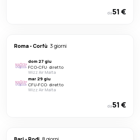
51 €
da
Roma
-
Corfù
3 giorni
dom 27 giu
FCO
-
CFU
·
diretto
Wizz Air Malta
mar 29 giu
CFU
-
FCO
·
diretto
Wizz Air Malta
51 €
da
Bari
-
Rodi
8 giorni