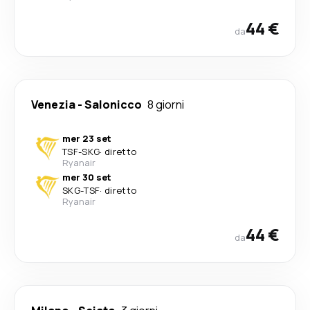
44 €
da
Venezia
-
Salonicco
8 giorni
mer 23 set
TSF
-
SKG
·
diretto
Ryanair
mer 30 set
SKG
-
TSF
·
diretto
Ryanair
44 €
da