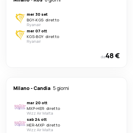
mer 30 set
BGY
-
KGS
·
diretto
Ryanair
mer 07 ott
KGS
-
BGY
·
diretto
Ryanair
48 €
da
Milano
-
Candia
5 giorni
mar 20 ott
MXP
-
HER
·
diretto
Wizz Air Malta
sab 24 ott
HER
-
MXP
·
diretto
Wizz Air Malta