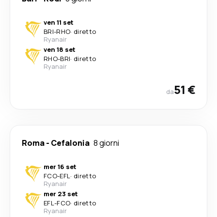
ven 11 set
BRI
-
RHO
·
diretto
Ryanair
ven 18 set
RHO
-
BRI
·
diretto
Ryanair
51 €
da
Roma
-
Cefalonia
8 giorni
mer 16 set
FCO
-
EFL
·
diretto
Ryanair
mer 23 set
EFL
-
FCO
·
diretto
Ryanair