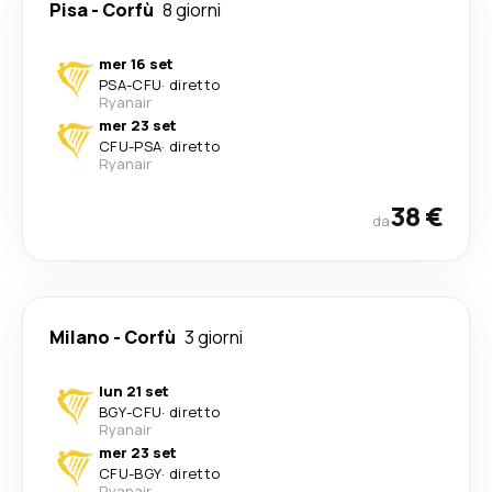
Pisa
-
Corfù
8 giorni
mer 16 set
PSA
-
CFU
·
diretto
Ryanair
mer 23 set
CFU
-
PSA
·
diretto
Ryanair
38 €
da
Milano
-
Corfù
3 giorni
lun 21 set
BGY
-
CFU
·
diretto
Ryanair
mer 23 set
CFU
-
BGY
·
diretto
Ryanair