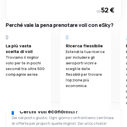
52 €
da
Perché vale la pena prenotare voli con eSky?
La più vasta
Ricerca flessibile
scelta di voli
Estendi la tua ricerca
Troviamo il miglior
per includere gli
volo per te in pochi
aeroporti vicini e
secondi tra oltre 500
scegli le date
compagnie aeree.
flessibili per trovare
l'opzione più
economica.
Cerchi voli economici?
Sei nel posto giusto. Ogni giorno confrontiamo centinaia
di offerte per proporti quelle migliori. Dai un'occhiata!