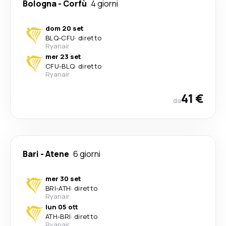
Bologna
-
Corfù
4 giorni
dom 20 set
BLQ
-
CFU
·
diretto
Ryanair
mer 23 set
CFU
-
BLQ
·
diretto
Ryanair
41 €
da
Bari
-
Atene
6 giorni
mer 30 set
BRI
-
ATH
·
diretto
Ryanair
lun 05 ott
ATH
-
BRI
·
diretto
Ryanair