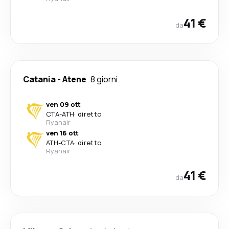
41 €
da
Catania
-
Atene
8 giorni
ven 09 ott
CTA
-
ATH
·
diretto
Ryanair
ven 16 ott
ATH
-
CTA
·
diretto
Ryanair
41 €
da