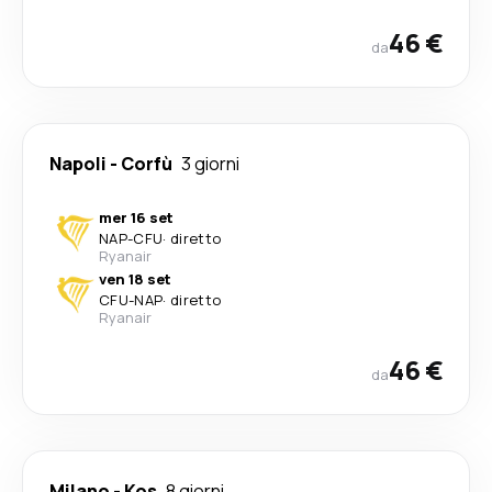
46 €
da
Napoli
-
Corfù
3 giorni
mer 16 set
NAP
-
CFU
·
diretto
Ryanair
ven 18 set
CFU
-
NAP
·
diretto
Ryanair
46 €
da
Milano
-
Kos
8 giorni