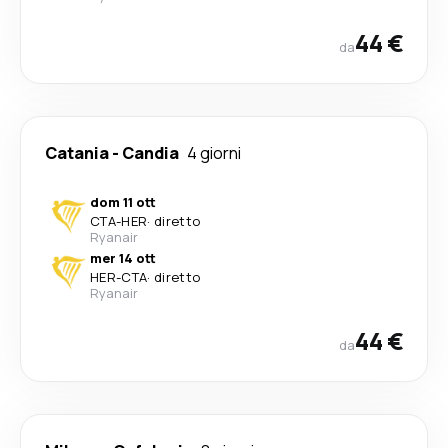
44 €
da
Catania
-
Candia
4 giorni
dom 11 ott
CTA
-
HER
·
diretto
Ryanair
mer 14 ott
HER
-
CTA
·
diretto
Ryanair
44 €
da