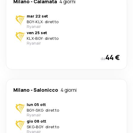
Milano
-
Calamata
4 giorni
mar 22 set
BGY
-
KLX
·
diretto
Ryanair
ven 25 set
KLX
-
BGY
·
diretto
Ryanair
44 €
da
Milano
-
Salonicco
4 giorni
lun 05 ott
BGY
-
SKG
·
diretto
Ryanair
gio 08 ott
SKG
-
BGY
·
diretto
Ryanair