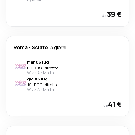
39 €
da
Roma
-
Sciato
3 giorni
mar 06 lug
FCO
-
JSI
·
diretto
Wizz Air Malta
gio 08 lug
JSI
-
FCO
·
diretto
Wizz Air Malta
41 €
da