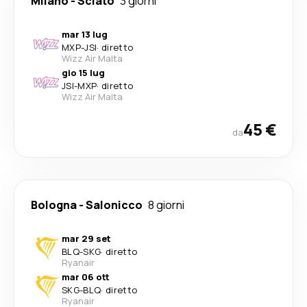
Milano
-
Sciato
3 giorni
mar 13 lug
MXP
-
JSI
·
diretto
Wizz Air Malta
gio 15 lug
JSI
-
MXP
·
diretto
Wizz Air Malta
45 €
da
Bologna
-
Salonicco
8 giorni
mar 29 set
BLQ
-
SKG
·
diretto
Ryanair
mar 06 ott
SKG
-
BLQ
·
diretto
Ryanair