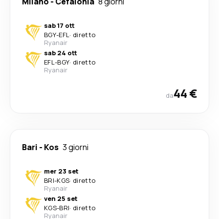
Milano
-
Cefalonia
8 giorni
sab 17 ott
BGY
-
EFL
·
diretto
Ryanair
sab 24 ott
EFL
-
BGY
·
diretto
Ryanair
44 €
da
Bari
-
Kos
3 giorni
mer 23 set
BRI
-
KGS
·
diretto
Ryanair
ven 25 set
KGS
-
BRI
·
diretto
Ryanair