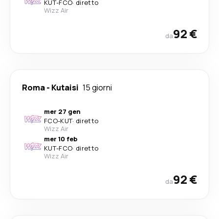
KUT
-
FCO
·
diretto
Wizz Air
92 €
da
Roma
-
Kutaisi
15 giorni
mer 27 gen
FCO
-
KUT
·
diretto
Wizz Air
mer 10 feb
KUT
-
FCO
·
diretto
Wizz Air
92 €
da