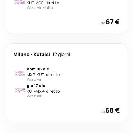
KUT
-
VCE
·
diretto
Wizz Air Malta
67 €
da
Milano
-
Kutaisi
12 giorni
dom 06 dic
MXP
-
KUT
·
diretto
Wizz Air
gio 17 dic
KUT
-
MXP
·
diretto
Wizz Air
68 €
da