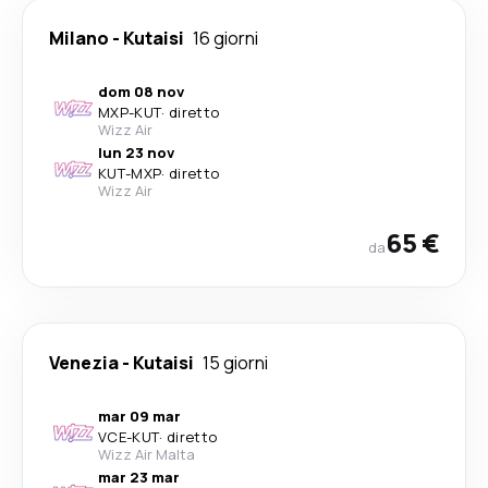
Milano
-
Kutaisi
16 giorni
dom 08 nov
MXP
-
KUT
·
diretto
Wizz Air
lun 23 nov
KUT
-
MXP
·
diretto
Wizz Air
65 €
da
Venezia
-
Kutaisi
15 giorni
mar 09 mar
VCE
-
KUT
·
diretto
Wizz Air Malta
mar 23 mar