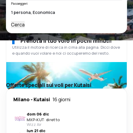
Passeggeri
Cerca
Prenota il tuo volo in pochi minuti!
Utilizza il motore di ricerca in cima alla pagina. Dicci dove
e quando vuoi volare e noi ci occuperemo del resto.
Offerte speciali sui voli per Kutaisi
Milano
-
Kutaisi
16 giorni
dom 06 dic
MXP
-
KUT
·
diretto
Wizz Air
lun 21 dic