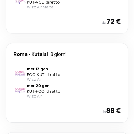
KUT
-
VCE
·
diretto
Wizz Air Malta
72 €
da
Roma
-
Kutaisi
8 giorni
mer 13 gen
FCO
-
KUT
·
diretto
Wizz Air
mer 20 gen
KUT
-
FCO
·
diretto
Wizz Air
88 €
da