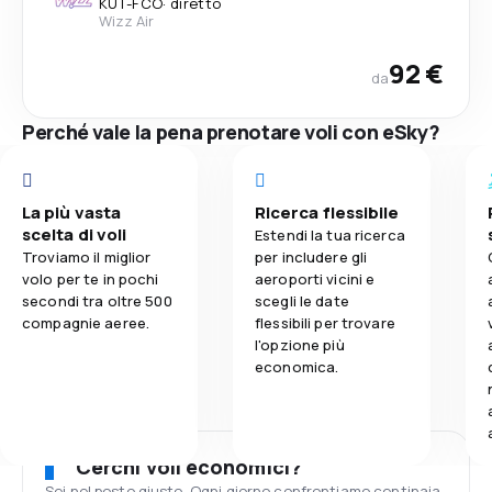
KUT
-
FCO
·
diretto
Wizz Air
92 €
da
Perché vale la pena prenotare voli con eSky?
La più vasta
Ricerca flessibile
scelta di voli
Estendi la tua ricerca
Troviamo il miglior
per includere gli
volo per te in pochi
aeroporti vicini e
secondi tra oltre 500
scegli le date
compagnie aeree.
flessibili per trovare
l'opzione più
economica.
Cerchi voli economici?
Sei nel posto giusto. Ogni giorno confrontiamo centinaia