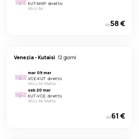
KUT
-
MXP
·
diretto
Wizz Air
58 €
da
Venezia
-
Kutaisi
12 giorni
mar 09 mar
VCE
-
KUT
·
diretto
Wizz Air Malta
sab 20 mar
KUT
-
VCE
·
diretto
Wizz Air Malta
61 €
da