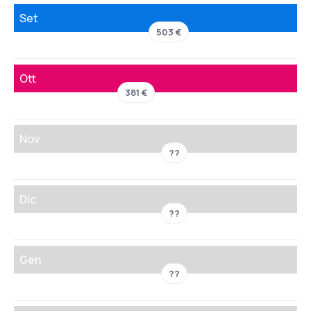
Set
503 €
Ott
381 €
Nov
??
Dic
??
Gen
??