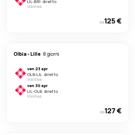
LIL
-
BRI
·
diretto
Volotea
125 €
da
Olbia
-
Lille
8 giorni
ven 23 apr
OLB
-
LIL
·
diretto
Volotea
ven 30 apr
LIL
-
OLB
·
diretto
Volotea
127 €
da