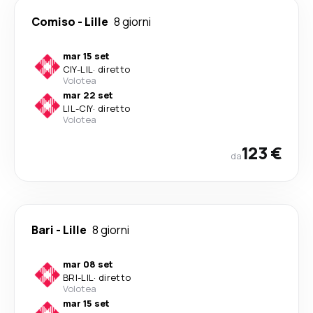
Comiso
-
Lille
8 giorni
mar 15 set
CIY
-
LIL
·
diretto
Volotea
mar 22 set
LIL
-
CIY
·
diretto
Volotea
123 €
da
Bari
-
Lille
8 giorni
mar 08 set
BRI
-
LIL
·
diretto
Volotea
mar 15 set