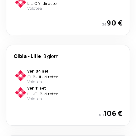
LIL
-
CIY
·
diretto
Volotea
90 €
da
Olbia
-
Lille
8 giorni
ven 04 set
OLB
-
LIL
·
diretto
Volotea
ven 11 set
LIL
-
OLB
·
diretto
Volotea
106 €
da