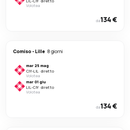
LIL
-
CIY
·
diretto
Volotea
134 €
da
Comiso
-
Lille
8 giorni
mar 25 mag
CIY
-
LIL
·
diretto
Volotea
mar 01 giu
LIL
-
CIY
·
diretto
Volotea
134 €
da