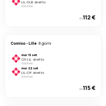
LIL
-
OLB
·
diretto
Volotea
112 €
da
Comiso
-
Lille
8 giorni
mar 15 set
CIY
-
LIL
·
diretto
Volotea
mar 22 set
LIL
-
CIY
·
diretto
Volotea
115 €
da