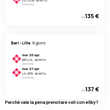
LIL
-
OLB
·
diretto
Volotea
135 €
da
Bari
-
Lille
8 giorni
mar 20 apr
BRI
-
LIL
·
diretto
Volotea
mar 27 apr
LIL
-
BRI
·
diretto
Volotea
137 €
da
Perché vale la pena prenotare voli con eSky?