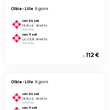
Olbia
-
Lille
8 giorni
ven 04 set
OLB
-
LIL
·
diretto
Volotea
ven 11 set
LIL
-
OLB
·
diretto
Volotea
112 €
da
Olbia
-
Lille
8 giorni
ven 04 set
OLB
-
LIL
·
diretto
Volotea
ven 11 set