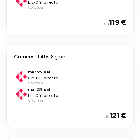
LIL
-
CIY
·
diretto
Volotea
119 €
da
Comiso
-
Lille
8 giorni
mar 22 set
CIY
-
LIL
·
diretto
Volotea
mar 29 set
LIL
-
CIY
·
diretto
Volotea
121 €
da