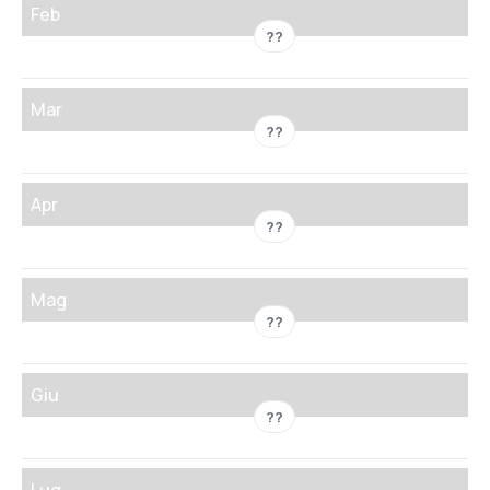
Feb
??
Mar
??
Apr
??
Mag
??
Giu
??