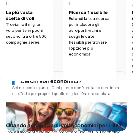
La più vasta
Ricerca flessibile
scelta di voli
Estendi la tua ricerca
Troviamo il miglior
per includere gli
volo per te in pochi
aeroporti vicini e
secondi tra oltre 500
scegli le date
compagnie aeree.
flessibili per trovare
l'opzione più
economica.
Cerchi voli economici?
Sei nel posto giusto. Ogni giorno confrontiamo centinaia
di offerte per proporti quelle migliori. Dai un'occhiata!
Quando accaparrarsi voli economici per Lille?
Trova il momento ideale per prenotare i biglietti più economici