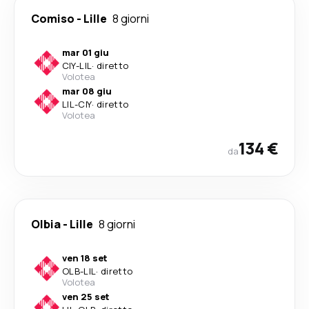
Comiso
-
Lille
8 giorni
mar 01 giu
CIY
-
LIL
·
diretto
Volotea
mar 08 giu
LIL
-
CIY
·
diretto
Volotea
134 €
da
Olbia
-
Lille
8 giorni
ven 18 set
OLB
-
LIL
·
diretto
Volotea
ven 25 set