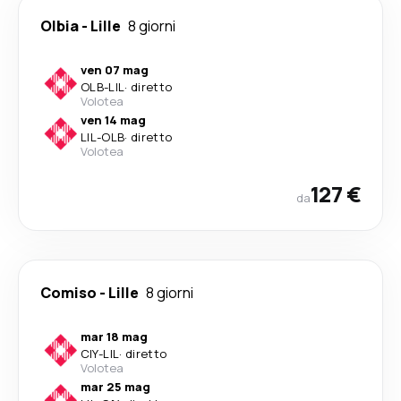
Olbia
-
Lille
8 giorni
ven 07 mag
OLB
-
LIL
·
diretto
Volotea
ven 14 mag
LIL
-
OLB
·
diretto
Volotea
127 €
da
Comiso
-
Lille
8 giorni
mar 18 mag
CIY
-
LIL
·
diretto
Volotea
mar 25 mag