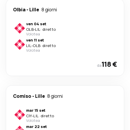
Olbia
-
Lille
8 giorni
ven 04 set
OLB
-
LIL
·
diretto
Volotea
ven 11 set
LIL
-
OLB
·
diretto
Volotea
118 €
da
Comiso
-
Lille
8 giorni
mar 15 set
CIY
-
LIL
·
diretto
Volotea
mar 22 set