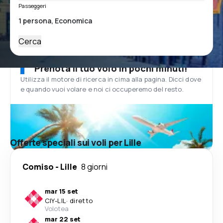
Passeggeri
Cerca
Prenota il tuo volo in pochi minuti!
Utilizza il motore di ricerca in cima alla pagina. Dicci dove
e quando vuoi volare e noi ci occuperemo del resto.
Offerte speciali sui voli per Lille
Comiso
-
Lille
8 giorni
mar 15 set
CIY
-
LIL
·
diretto
Volotea
mar 22 set