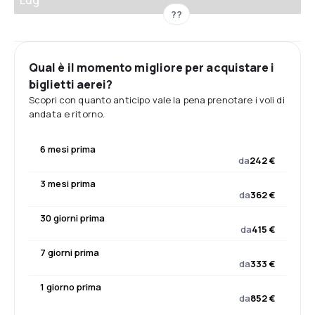
Lug
??
Qual è il momento migliore per acquistare i
biglietti aerei?
Scopri con quanto anticipo vale la pena prenotare i voli di
andata e ritorno.
6 mesi prima
da
242 €
3 mesi prima
da
362 €
30 giorni prima
da
415 €
7 giorni prima
da
333 €
1 giorno prima
da
852 €