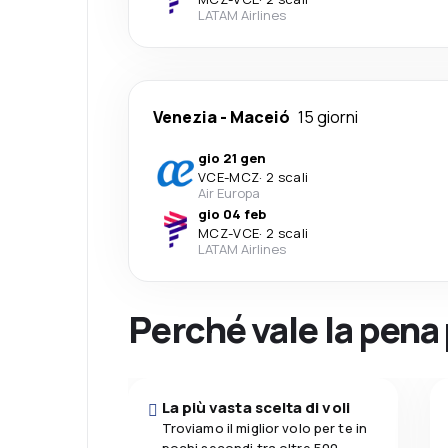
LATAM Airlines
Venezia
-
Maceió
15 giorni
gio 21 gen
VCE
-
MCZ
·
2 scali
Air Europa
gio 04 feb
MCZ
-
VCE
·
2 scali
LATAM Airlines
Perché vale la pena
La più vasta scelta di voli
Troviamo il miglior volo per te in