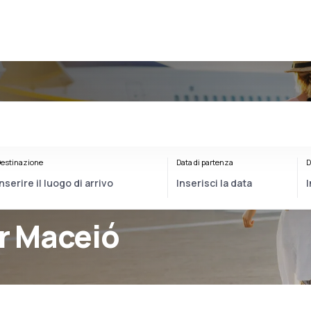
estinazione
Data di partenza
D
er Maceió