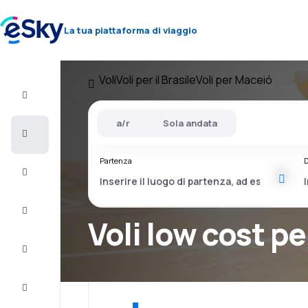
La tua piattaforma di viaggio
Voli
Voli per il Brasile
Voli per Maceió
Volo+Hotel
a/r
Sola andata
Voli
Partenza
D
Vacanze
City
Break
Voli low cost p
Pernottamenti
Offerte