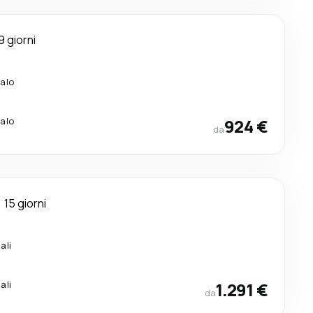
9 giorni
calo
calo
924 €
da
15 giorni
ali
ali
1.291 €
da