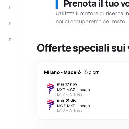
Prenota il tuo v
Completa
il viaggio
Utilizza il motore di ricerca 
noi ci occuperemo del resto.
Ispirazione
e consigli
Servizio
clienti
Offerte speciali sui
Milano
-
Maceió
15 giorni
mar 17 nov
MXP
-
MCZ
·
1 scalo
LATAM Airlines
mar 01 dic
MCZ
-
MXP
·
1 scalo
LATAM Airlines