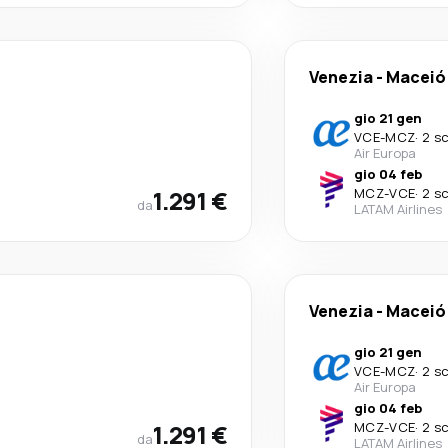
Venezia
-
Maceió
gio 21 gen
VCE
-
MCZ
·
2 sc
Air Europa
gio 04 feb
1.291 €
MCZ
-
VCE
·
2 sc
da
LATAM Airlines
Venezia
-
Maceió
gio 21 gen
VCE
-
MCZ
·
2 sc
Air Europa
gio 04 feb
1.291 €
MCZ
-
VCE
·
2 sc
da
LATAM Airlines