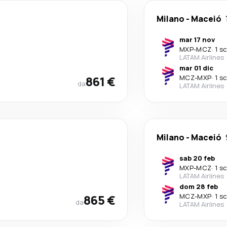
Milano
-
Maceió
mar 17 nov
MXP
-
MCZ
·
1 s
LATAM Airlines
mar 01 dic
861 €
MCZ
-
MXP
·
1 s
da
LATAM Airlines
Milano
-
Maceió
sab 20 feb
MXP
-
MCZ
·
1 s
LATAM Airlines
dom 28 feb
865 €
MCZ
-
MXP
·
1 s
da
LATAM Airlines