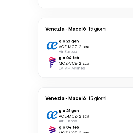
Venezia
-
Maceió
15 giorni
gio 21 gen
VCE
-
MCZ
·
2 scali
Air Europa
gio 04 feb
MCZ
-
VCE
·
2 scali
LATAM Airlines
Venezia
-
Maceió
15 giorni
gio 21 gen
VCE
-
MCZ
·
2 scali
Air Europa
gio 04 feb
MCZ
-
VCE
·
2 scali