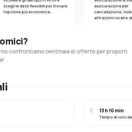
includere gli aeroporti vicini e
assicurazione di vi
scegli le date flessibili per trovare
assicurazione per
l'opzione più economica.
cancellazione, nole
attrazioni locali e 
nomici?
orno confrontiamo centinaia di offerte per proporti
a!
li
13 h 10 min
Tempo di volo d