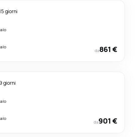
15 giorni
calo
calo
861 €
da
9 giorni
calo
calo
901 €
da