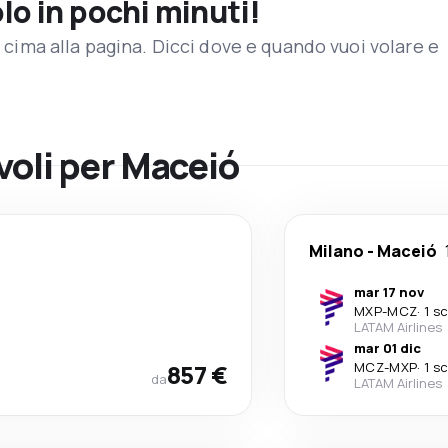
olo in pochi minuti!
in cima alla pagina. Dicci dove e quando vuoi volare e
 voli per Maceió
Milano
-
Maceió
mar 17 nov
MXP
-
MCZ
·
1 s
LATAM Airlines
mar 01 dic
857 €
MCZ
-
MXP
·
1 s
da
LATAM Airlines