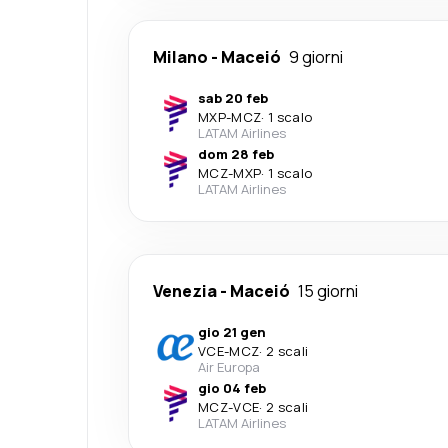
Milano
-
Maceió
9 giorni
sab 20 feb
MXP
-
MCZ
·
1 scalo
LATAM Airlines
dom 28 feb
MCZ
-
MXP
·
1 scalo
LATAM Airlines
Venezia
-
Maceió
15 giorni
gio 21 gen
VCE
-
MCZ
·
2 scali
Air Europa
gio 04 feb
MCZ
-
VCE
·
2 scali
LATAM Airlines