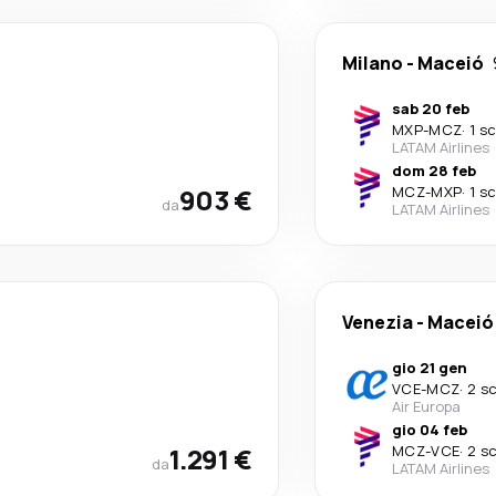
Milano
-
Maceió
sab 20 feb
MXP
-
MCZ
·
1 s
LATAM Airlines
dom 28 feb
903 €
MCZ
-
MXP
·
1 s
da
LATAM Airlines
Venezia
-
Maceió
gio 21 gen
VCE
-
MCZ
·
2 sc
Air Europa
gio 04 feb
1.291 €
MCZ
-
VCE
·
2 sc
da
LATAM Airlines