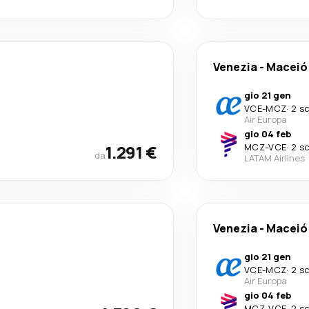
Venezia
-
Maceió
gio 21 gen
VCE
-
MCZ
·
2 sc
Air Europa
gio 04 feb
1.291 €
MCZ
-
VCE
·
2 sc
da
LATAM Airlines
Venezia
-
Maceió
gio 21 gen
VCE
-
MCZ
·
2 sc
Air Europa
gio 04 feb
MCZ
-
VCE
·
2 sc