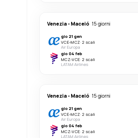
Venezia
-
Maceió
15 giorni
gio 21 gen
VCE
-
MCZ
·
2 scali
Air Europa
gio 04 feb
MCZ
-
VCE
·
2 scali
LATAM Airlines
Venezia
-
Maceió
15 giorni
gio 21 gen
VCE
-
MCZ
·
2 scali
Air Europa
gio 04 feb
MCZ
-
VCE
·
2 scali
LATAM Airlines