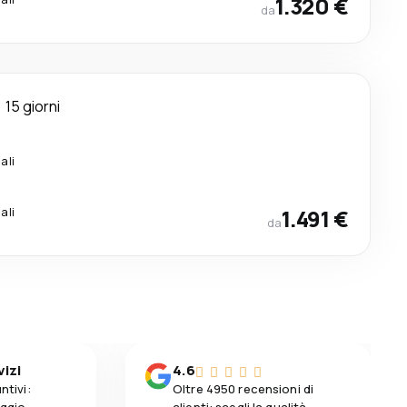
1.320 €
da
15 giorni
ali
ali
1.491 €
da
vizi
4.6
ntivi:
Oltre 4950 recensioni di