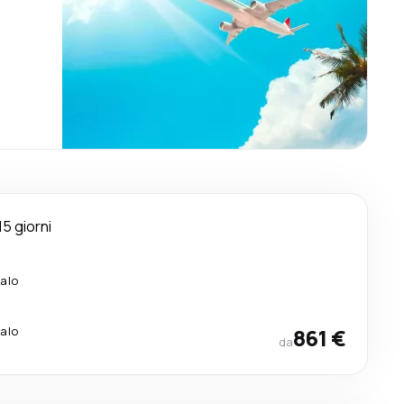
15 giorni
calo
calo
861 €
da