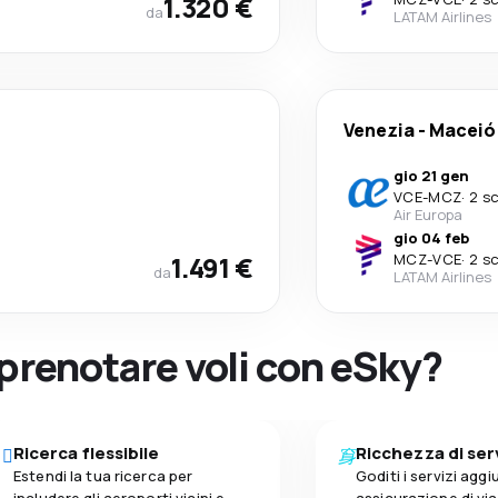
1.320 €
da
LATAM Airlines
Venezia
-
Maceió
gio 21 gen
VCE
-
MCZ
·
2 sc
Air Europa
gio 04 feb
1.491 €
MCZ
-
VCE
·
2 sc
da
LATAM Airlines
 prenotare voli con eSky?
Ricerca flessibile
Ricchezza di ser
Estendi la tua ricerca per
Goditi i servizi aggiu