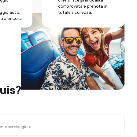
aggio,
clienti: scegli la qualità
comprovata e prenota in
ggio auto,
totale sicurezza.
altro ancora.
ouis?
ente per viaggiare