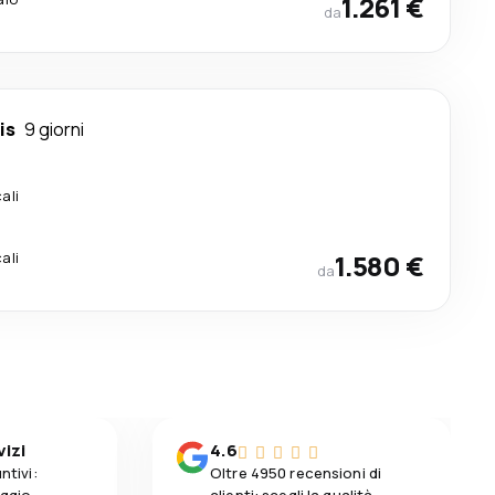
1.261 €
da
is
9 giorni
ali
ali
1.580 €
da
vizi
4.6
ntivi:
Oltre 4950 recensioni di