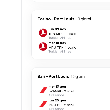
Torino
-
Port Louis
10 giorni
lun 09 nov
TRN
-
MRU
·
1 scalo
Turkish Airlines
mer 18 nov
MRU
-
TRN
·
1 scalo
Turkish Airlines
Bari
-
Port Louis
13 giorni
mer 13 gen
BRI
-
MRU
·
2 scali
Air France
lun 25 gen
MRU
-
BRI
·
2 scali
Air France