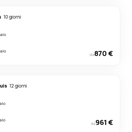
s
10 giorni
calo
calo
870 €
da
uis
12 giorni
alo
alo
961 €
da