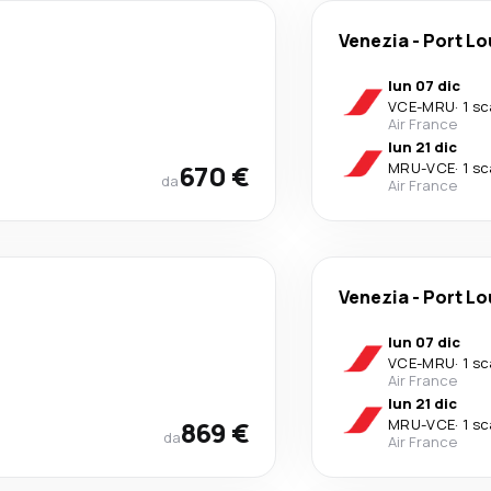
Venezia
-
Port Lo
lun 07 dic
VCE
-
MRU
·
1 sc
Air France
lun 21 dic
670 €
MRU
-
VCE
·
1 sc
da
Air France
Venezia
-
Port Lo
lun 07 dic
VCE
-
MRU
·
1 sc
Air France
lun 21 dic
869 €
MRU
-
VCE
·
1 sc
da
Air France