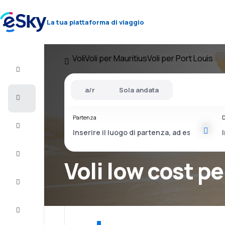
La tua piattaforma di viaggio
Voli
Voli per Mauritius
Voli per Port Louis
Volo+Hotel
a/r
Sola andata
Voli
Partenza
D
Vacanze
City
Break
Voli low cost pe
Pernottamenti
Offerte