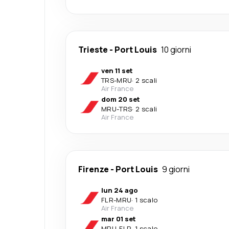
Trieste
-
Port Louis
10 giorni
ven 11 set
TRS
-
MRU
·
2 scali
Air France
dom 20 set
MRU
-
TRS
·
2 scali
Air France
Firenze
-
Port Louis
9 giorni
lun 24 ago
FLR
-
MRU
·
1 scalo
Air France
mar 01 set
MRU
-
FLR
·
1 scalo