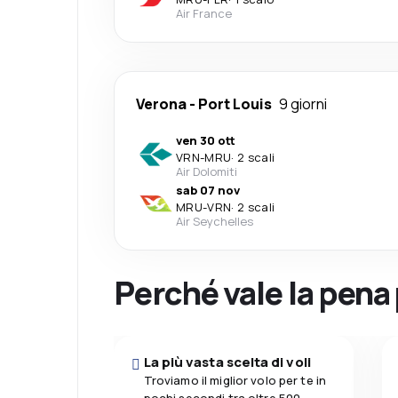
Air France
Verona
-
Port Louis
9 giorni
ven 30 ott
VRN
-
MRU
·
2 scali
Air Dolomiti
sab 07 nov
MRU
-
VRN
·
2 scali
Air Seychelles
Perché vale la pena
La più vasta scelta di voli
Troviamo il miglior volo per te in