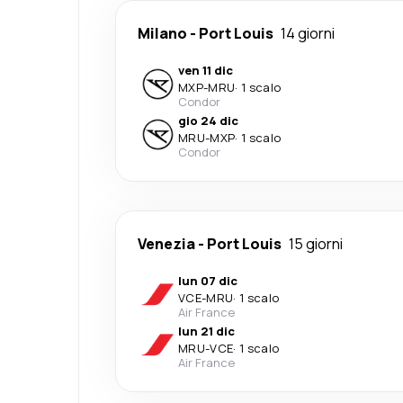
Milano
-
Port Louis
14 giorni
ven 11 dic
MXP
-
MRU
·
1 scalo
Condor
gio 24 dic
MRU
-
MXP
·
1 scalo
Condor
Venezia
-
Port Louis
15 giorni
lun 07 dic
VCE
-
MRU
·
1 scalo
Air France
lun 21 dic
MRU
-
VCE
·
1 scalo
Air France