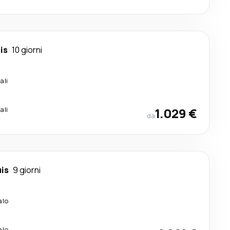
is
10 giorni
ali
ali
1.029 €
da
uis
9 giorni
alo
alo