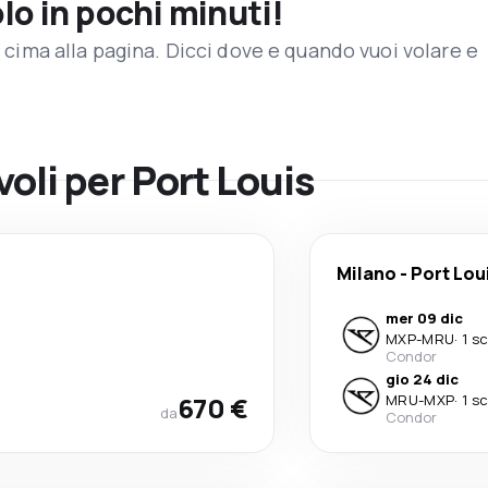
olo in pochi minuti!
in cima alla pagina. Dicci dove e quando vuoi volare e
voli per Port Louis
Milano
-
Port Lou
mer 09 dic
MXP
-
MRU
·
1 s
Condor
gio 24 dic
670 €
MRU
-
MXP
·
1 s
da
Condor