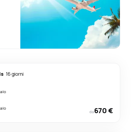
is
16 giorni
calo
calo
670 €
da