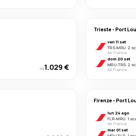
Trieste
-
Port Lou
ven 11 set
TRS
-
MRU
·
2 sc
Air France
dom 20 set
1.029 €
MRU
-
TRS
·
2 sc
da
Air France
Firenze
-
Port Lo
lun 24 ago
FLR
-
MRU
·
1 sc
Air France
mar 01 set
MRU
-
FLR
·
1 sc