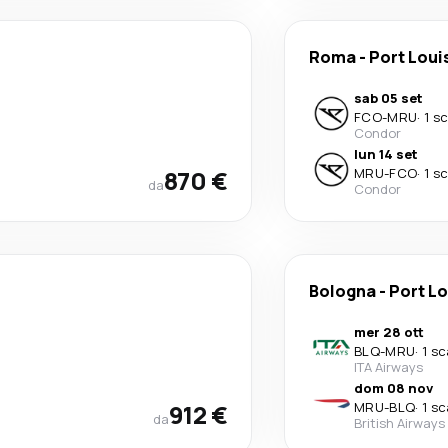
Roma
-
Port Loui
sab 05 set
FCO
-
MRU
·
1 s
Condor
lun 14 set
870 €
MRU
-
FCO
·
1 s
da
Condor
Bologna
-
Port Lo
mer 28 ott
BLQ
-
MRU
·
1 sc
ITA Airways
dom 08 nov
912 €
MRU
-
BLQ
·
1 sc
da
British Airways