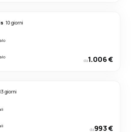
is
10 giorni
alo
alo
1.006 €
da
13 giorni
li
li
993 €
da