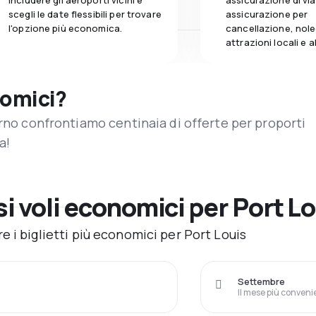
includere gli aeroporti vicini e
assicurazione di vi
scegli le date flessibili per trovare
assicurazione per
l'opzione più economica.
cancellazione, nole
attrazioni locali e 
nomici?
orno confrontiamo centinaia di offerte per proporti
a!
 voli economici per Port L
 i biglietti più economici per Port Louis
Settembre
Il mese più conveni