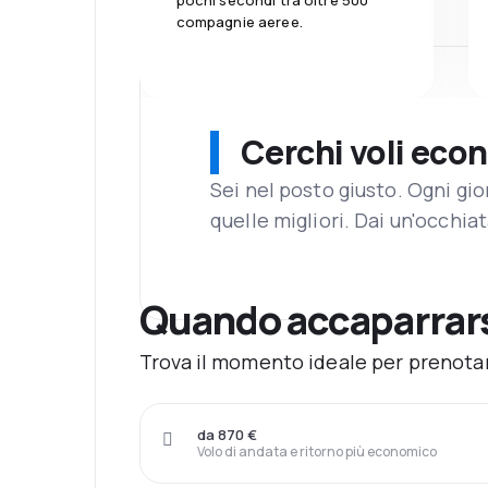
pochi secondi tra oltre 500
compagnie aeree.
Cerchi voli eco
Sei nel posto giusto. Ogni gi
quelle migliori. Dai un'occhiat
Quando accaparrarsi
Trova il momento ideale per prenotare
da 870 €
Volo di andata e ritorno più economico