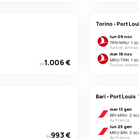
Torino
-
Port Lou
lun 09 nov
TRN
-
MRU
·
1 sc
Turkish Airlines
mer 18 nov
1.006 €
MRU
-
TRN
·
1 sc
da
Turkish Airlines
Bari
-
Port Louis
mer 13 gen
BRI
-
MRU
·
2 sca
Air France
lun 25 gen
993 €
MRU
-
BRI
·
2 sca
da
Air France