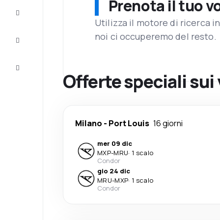
Prenota il tuo v
Completa
il viaggio
Utilizza il motore di ricerca 
noi ci occuperemo del resto.
Ispirazione
e consigli
Servizio
clienti
Offerte speciali sui 
Milano
-
Port Louis
16 giorni
mer 09 dic
MXP
-
MRU
·
1 scalo
Condor
gio 24 dic
MRU
-
MXP
·
1 scalo
Condor