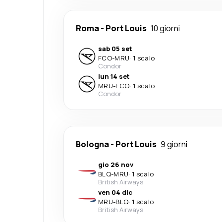
Roma
-
Port Louis
10 giorni
sab 05 set
FCO
-
MRU
·
1 scalo
Condor
lun 14 set
MRU
-
FCO
·
1 scalo
Condor
Bologna
-
Port Louis
9 giorni
gio 26 nov
BLQ
-
MRU
·
1 scalo
British Airways
ven 04 dic
MRU
-
BLQ
·
1 scalo
British Airways