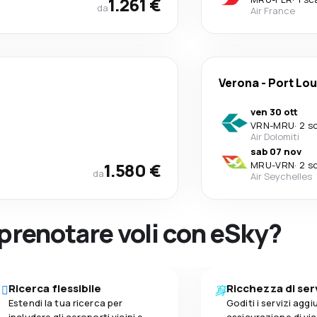
1.261 €
da
Air France
Verona
-
Port Lou
ven 30 ott
VRN
-
MRU
·
2 sc
Air Dolomiti
sab 07 nov
1.580 €
MRU
-
VRN
·
2 sc
da
Air Seychelles
 prenotare voli con eSky?
Ricerca flessibile
Ricchezza di ser
Estendi la tua ricerca per
Goditi i servizi aggiu