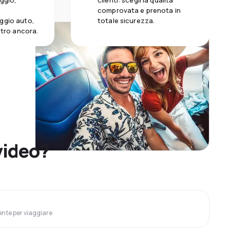
aggio,
clienti: scegli la qualità
comprovata e prenota in
ggio auto,
totale sicurezza.
altro ancora.
video?
ente per viaggiare