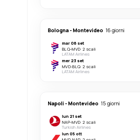
Bologna
-
Montevideo
16 giorni
mar 08 set
BLQ
-
MVD
·
2 scali
LATAM Airlines
mer 23 set
MVD
-
BLQ
·
2 scali
LATAM Airlines
Napoli
-
Montevideo
15 giorni
lun 21 set
NAP
-
MVD
·
2 scali
Turkish Airlines
lun 05 ott
MVD
-
NAP
·
2 scali