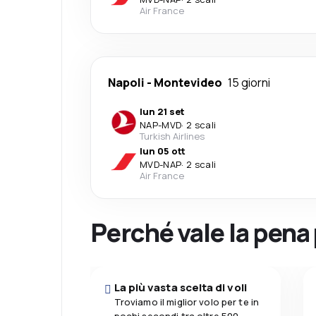
Air France
Napoli
-
Montevideo
15 giorni
lun 21 set
NAP
-
MVD
·
2 scali
Turkish Airlines
lun 05 ott
MVD
-
NAP
·
2 scali
Air France
Perché vale la pena
La più vasta scelta di voli
Troviamo il miglior volo per te in