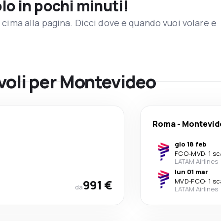
olo in pochi minuti!
in cima alla pagina. Dicci dove e quando vuoi volare e
 voli per Montevideo
Roma
-
Montevid
gio 18 feb
FCO
-
MVD
·
1 sc
LATAM Airlines
lun 01 mar
991 €
MVD
-
FCO
·
1 sc
da
LATAM Airlines