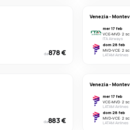
Venezia
-
Montev
mer 17 feb
VCE
-
MVD
·
2 sc
ITA Airways
dom 28 feb
878 €
MVD
-
VCE
·
2 sc
da
LATAM Airlines
Venezia
-
Montev
mer 17 feb
VCE
-
MVD
·
2 sc
LATAM Airlines
dom 28 feb
883 €
MVD
-
VCE
·
2 sc
da
LATAM Airlines