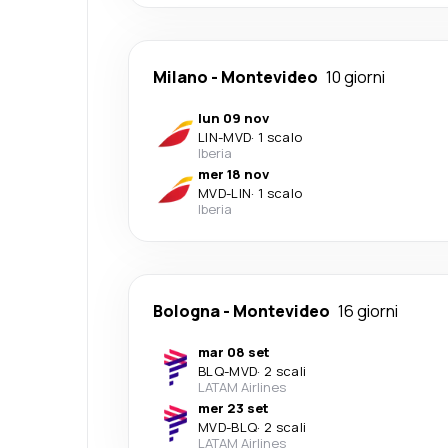
Milano
-
Montevideo
10 giorni
lun 09 nov
LIN
-
MVD
·
1 scalo
Iberia
mer 18 nov
MVD
-
LIN
·
1 scalo
Iberia
Bologna
-
Montevideo
16 giorni
mar 08 set
BLQ
-
MVD
·
2 scali
LATAM Airlines
mer 23 set
MVD
-
BLQ
·
2 scali
LATAM Airlines