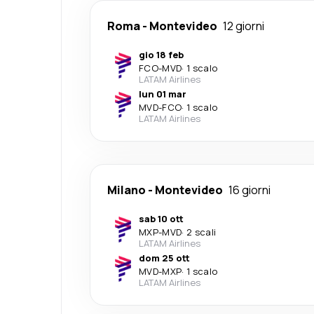
Roma
-
Montevideo
12 giorni
gio 18 feb
FCO
-
MVD
·
1 scalo
LATAM Airlines
lun 01 mar
MVD
-
FCO
·
1 scalo
LATAM Airlines
Milano
-
Montevideo
16 giorni
sab 10 ott
MXP
-
MVD
·
2 scali
LATAM Airlines
dom 25 ott
MVD
-
MXP
·
1 scalo
LATAM Airlines