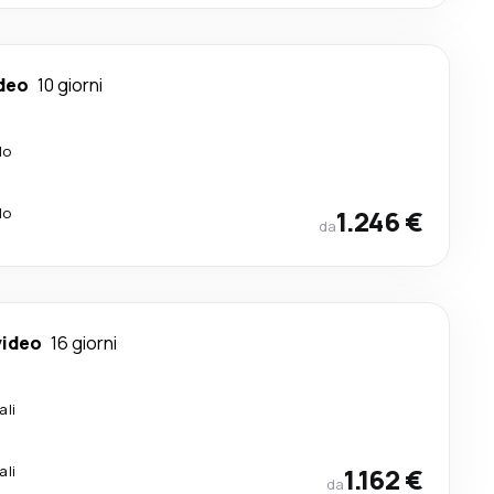
deo
10 giorni
lo
lo
1.246 €
da
ideo
16 giorni
ali
ali
1.162 €
da