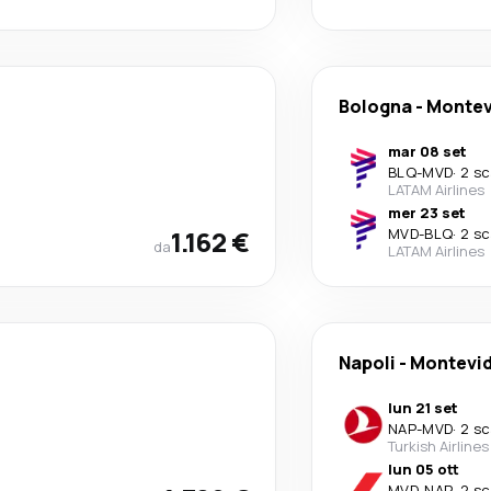
Bologna
-
Montev
mar 08 set
BLQ
-
MVD
·
2 sc
LATAM Airlines
mer 23 set
1.162 €
MVD
-
BLQ
·
2 sc
da
LATAM Airlines
Napoli
-
Montevi
lun 21 set
NAP
-
MVD
·
2 sc
Turkish Airlines
lun 05 ott
MVD
-
NAP
·
2 sc