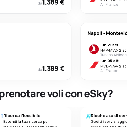
1.389 €
da
Air France
Napoli
-
Montevi
lun 21 set
NAP
-
MVD
·
2 sc
Turkish Airlines
lun 05 ott
1.389 €
MVD
-
NAP
·
2 sc
da
Air France
 prenotare voli con eSky?
Ricerca flessibile
Ricchezza di ser
Estendi la tua ricerca per
Goditi i servizi aggiu