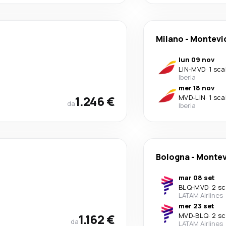
Milano
-
Montevi
lun 09 nov
LIN
-
MVD
·
1 sca
Iberia
mer 18 nov
1.246 €
MVD
-
LIN
·
1 sca
da
Iberia
Bologna
-
Montev
mar 08 set
BLQ
-
MVD
·
2 sc
LATAM Airlines
mer 23 set
1.162 €
MVD
-
BLQ
·
2 sc
da
LATAM Airlines