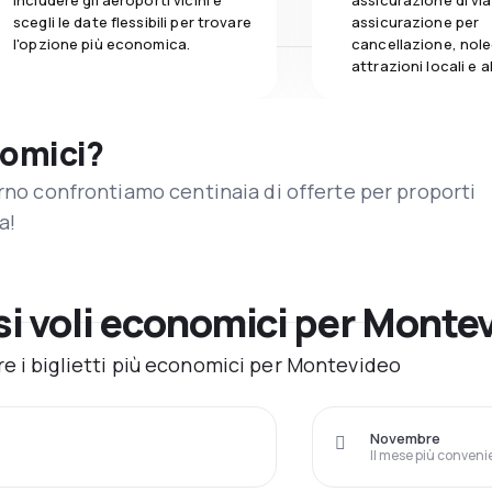
includere gli aeroporti vicini e
assicurazione di vi
scegli le date flessibili per trovare
assicurazione per
l'opzione più economica.
cancellazione, nole
attrazioni locali e 
nomici?
orno confrontiamo centinaia di offerte per proporti
a!
i voli economici per Monte
e i biglietti più economici per Montevideo
Novembre
Il mese più conveni