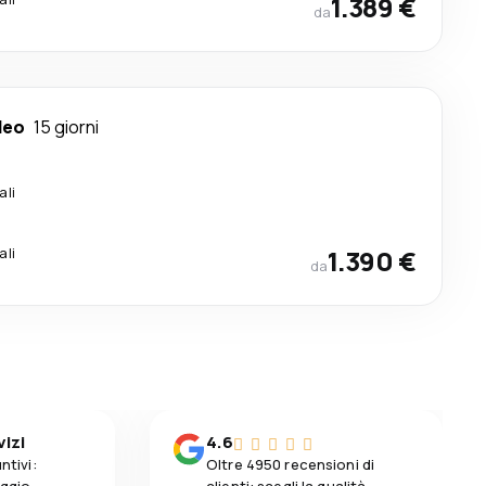
1.389 €
da
deo
15 giorni
ali
ali
1.390 €
da
vizi
4.6
ntivi:
Oltre 4950 recensioni di