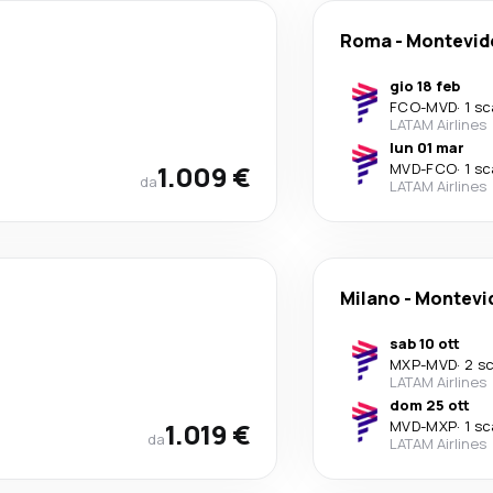
Roma
-
Montevid
gio 18 feb
FCO
-
MVD
·
1 sc
LATAM Airlines
lun 01 mar
1.009 €
MVD
-
FCO
·
1 sc
da
LATAM Airlines
Milano
-
Montevi
sab 10 ott
MXP
-
MVD
·
2 sc
LATAM Airlines
dom 25 ott
1.019 €
MVD
-
MXP
·
1 sc
da
LATAM Airlines