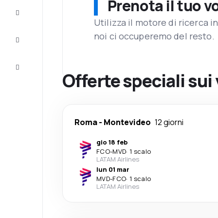
Prenota il tuo v
Completa
il viaggio
Utilizza il motore di ricerca 
noi ci occuperemo del resto.
Ispirazione
e consigli
Servizio
clienti
Offerte speciali sui
Roma
-
Montevideo
12 giorni
gio 18 feb
FCO
-
MVD
·
1 scalo
LATAM Airlines
lun 01 mar
MVD
-
FCO
·
1 scalo
LATAM Airlines