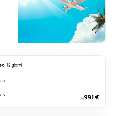
eo
12 giorni
alo
alo
991 €
da