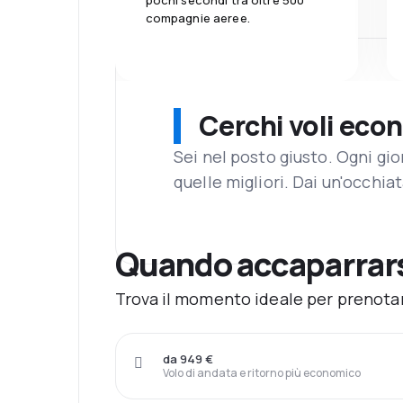
pochi secondi tra oltre 500
compagnie aeree.
Cerchi voli eco
Sei nel posto giusto. Ogni gi
quelle migliori. Dai un'occhiat
Quando accaparrars
Trova il momento ideale per prenotar
da 949 €
Volo di andata e ritorno più economico