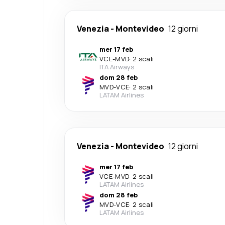
Venezia
-
Montevideo
12 giorni
mer 17 feb
VCE
-
MVD
·
2 scali
ITA Airways
dom 28 feb
MVD
-
VCE
·
2 scali
LATAM Airlines
Venezia
-
Montevideo
12 giorni
mer 17 feb
VCE
-
MVD
·
2 scali
LATAM Airlines
dom 28 feb
MVD
-
VCE
·
2 scali
LATAM Airlines