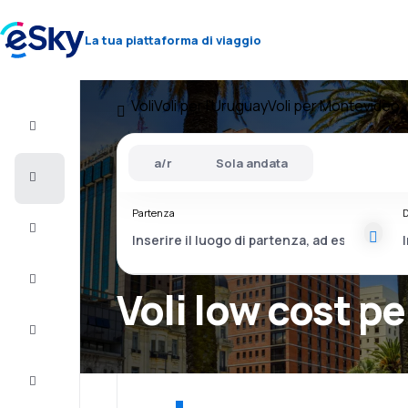
La tua piattaforma di viaggio
Voli
Voli per l'Uruguay
Voli per Montevideo
Volo+Hotel
a/r
Sola andata
Voli
Partenza
D
Vacanze
City
Break
Voli low cost p
Pernottamenti
Offerte