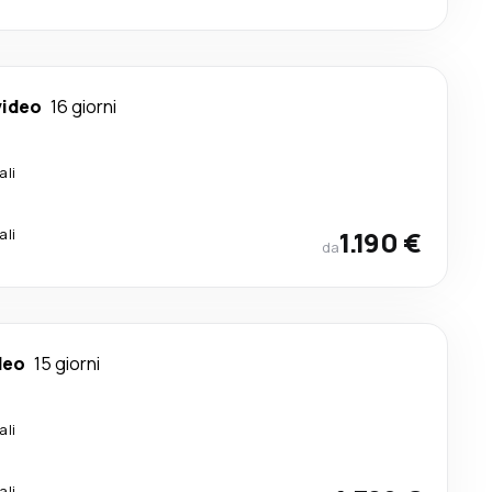
ideo
16 giorni
ali
ali
1.190 €
da
deo
15 giorni
ali
ali