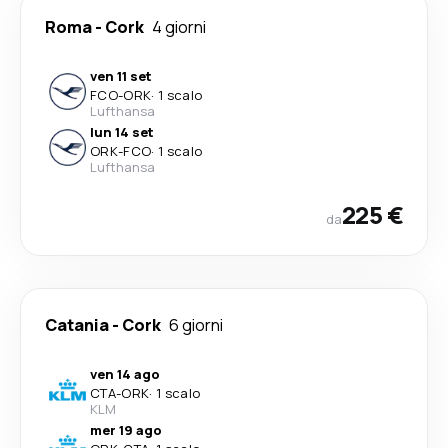
Roma
-
Cork
4 giorni
ven 11 set
FCO
-
ORK
·
1 scalo
Lufthansa
lun 14 set
ORK
-
FCO
·
1 scalo
Lufthansa
225 €
da
Catania
-
Cork
6 giorni
ven 14 ago
CTA
-
ORK
·
1 scalo
KLM
mer 19 ago