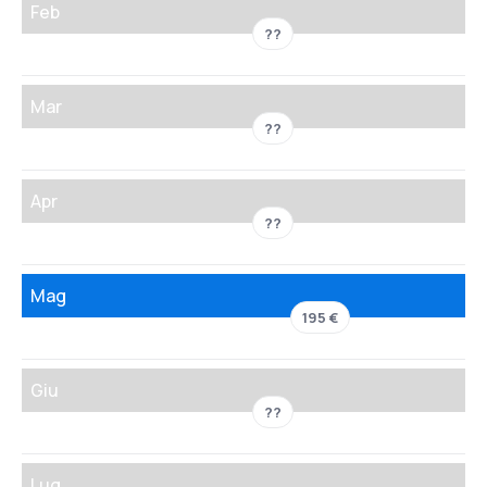
Feb
??
Mar
??
Apr
??
Mag
195 €
Giu
??
Lug