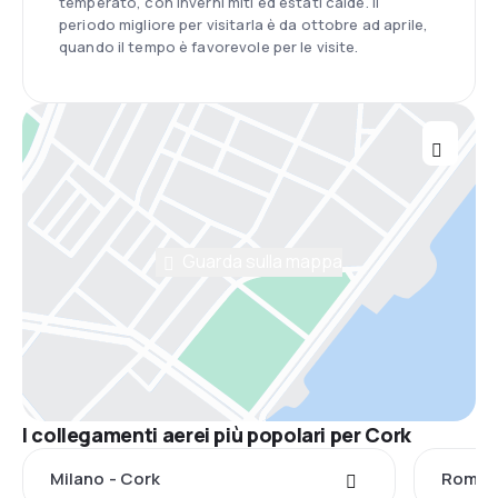
temperato, con inverni miti ed estati calde. Il
periodo migliore per visitarla è da ottobre ad aprile,
quando il tempo è favorevole per le visite.
Guarda sulla mappa
I collegamenti aerei più popolari per Cork
Milano - Cork
Roma -