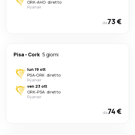
ORK
-
AHO
·
diretto
Ryanair
73 €
da
Pisa
-
Cork
5 giorni
lun 19 ott
PSA
-
ORK
·
diretto
Ryanair
ven 23 ott
ORK
-
PSA
·
diretto
Ryanair
74 €
da