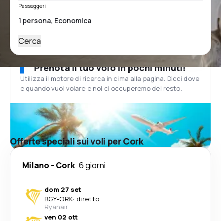
Passeggeri
Cerca
Prenota il tuo volo in pochi minuti!
Utilizza il motore di ricerca in cima alla pagina. Dicci dove
e quando vuoi volare e noi ci occuperemo del resto.
Offerte speciali sui voli per Cork
Milano
-
Cork
6 giorni
dom 27 set
BGY
-
ORK
·
diretto
Ryanair
ven 02 ott