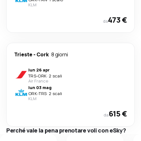
KLM
473 €
da
Trieste
-
Cork
8 giorni
lun 26 apr
TRS
-
ORK
·
2 scali
Air France
lun 03 mag
ORK
-
TRS
·
2 scali
KLM
615 €
da
Perché vale la pena prenotare voli con eSky?