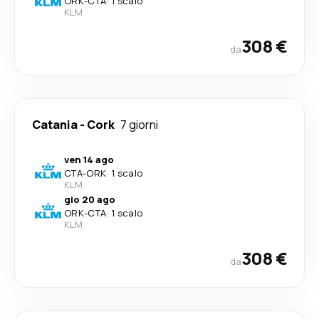
ORK
-
CTA
·
1 scalo
KLM
308 €
da
Catania
-
Cork
7 giorni
ven 14 ago
CTA
-
ORK
·
1 scalo
KLM
gio 20 ago
ORK
-
CTA
·
1 scalo
KLM
308 €
da