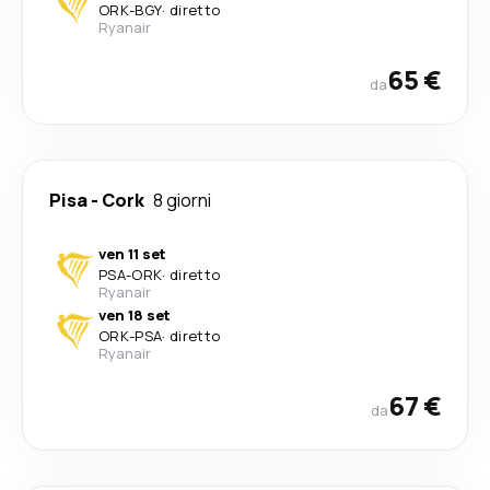
ORK
-
BGY
·
diretto
Ryanair
65 €
da
Pisa
-
Cork
8 giorni
ven 11 set
PSA
-
ORK
·
diretto
Ryanair
ven 18 set
ORK
-
PSA
·
diretto
Ryanair
67 €
da