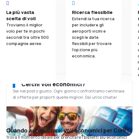
La più vasta
Ricerca flessibile
scelta di voli
Estendi la tua ricerca
Troviamo il miglior
per includere gli
volo per te in pochi
aeroporti vicini e
secondi tra oltre 500
scegli le date
compagnie aeree.
flessibili per trovare
l'opzione più
economica.
Cerchi voli economici?
Sei nel posto giusto. Ogni giorno confrontiamo centinaia
di offerte per proporti quelle migliori. Dai un'occhiata!
Quando accaparrarsi voli economici per Cork?
Trova il momento ideale per prenotare i biglietti più economici