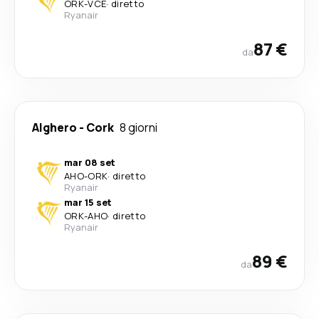
ORK
-
VCE
·
diretto
Ryanair
87 €
da
Alghero
-
Cork
8 giorni
mar 08 set
AHO
-
ORK
·
diretto
Ryanair
mar 15 set
ORK
-
AHO
·
diretto
Ryanair
89 €
da