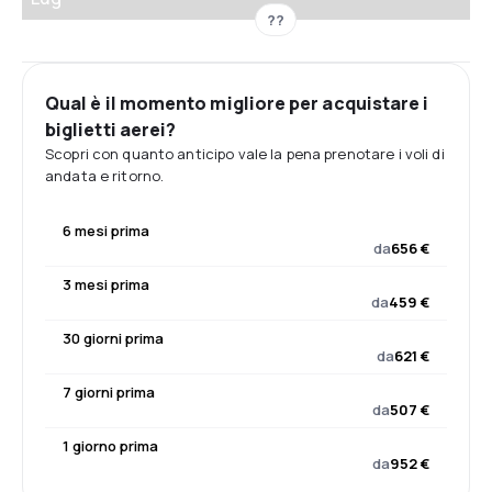
??
Qual è il momento migliore per acquistare i
biglietti aerei?
Scopri con quanto anticipo vale la pena prenotare i voli di
andata e ritorno.
6 mesi prima
da
656 €
3 mesi prima
da
459 €
30 giorni prima
da
621 €
7 giorni prima
da
507 €
1 giorno prima
da
952 €