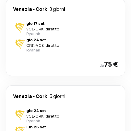
Venezia
-
Cork
8 giorni
gio 17 set
VCE
-
ORK
·
diretto
Ryanair
gio 24 set
ORK
-
VCE
·
diretto
Ryanair
75 €
da
Venezia
-
Cork
5 giorni
gio 24 set
VCE
-
ORK
·
diretto
Ryanair
lun 28 set