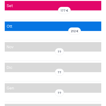
Set
177 €
Ott
212 €
Nov
??
Dic
??
Gen
??