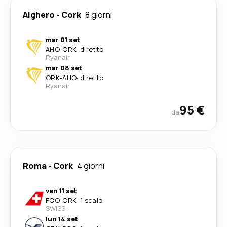
Alghero
-
Cork
8 giorni
mar 01 set
AHO
-
ORK
·
diretto
Ryanair
mar 08 set
ORK
-
AHO
·
diretto
Ryanair
95 €
da
Roma
-
Cork
4 giorni
ven 11 set
FCO
-
ORK
·
1 scalo
SWISS
lun 14 set