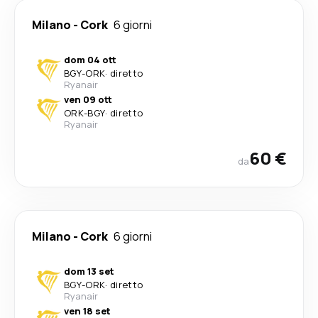
Milano
-
Cork
6 giorni
dom 04 ott
BGY
-
ORK
·
diretto
Ryanair
ven 09 ott
ORK
-
BGY
·
diretto
Ryanair
60 €
da
Milano
-
Cork
6 giorni
dom 13 set
BGY
-
ORK
·
diretto
Ryanair
ven 18 set