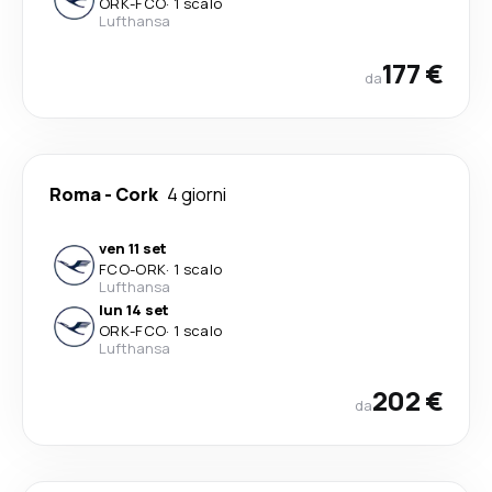
ORK
-
FCO
·
1 scalo
Lufthansa
177 €
da
Roma
-
Cork
4 giorni
ven 11 set
FCO
-
ORK
·
1 scalo
Lufthansa
lun 14 set
ORK
-
FCO
·
1 scalo
Lufthansa
202 €
da