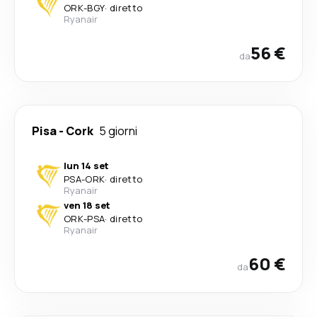
ORK
-
BGY
·
diretto
Ryanair
56 €
da
Pisa
-
Cork
5 giorni
lun 14 set
PSA
-
ORK
·
diretto
Ryanair
ven 18 set
ORK
-
PSA
·
diretto
Ryanair
60 €
da