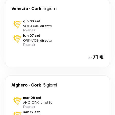
Venezia
-
Cork
5 giorni
gio 03 set
VCE
-
ORK
·
diretto
Ryanair
lun 07 set
ORK
-
VCE
·
diretto
Ryanair
71 €
da
Alghero
-
Cork
5 giorni
mar 08 set
AHO
-
ORK
·
diretto
Ryanair
sab 12 set