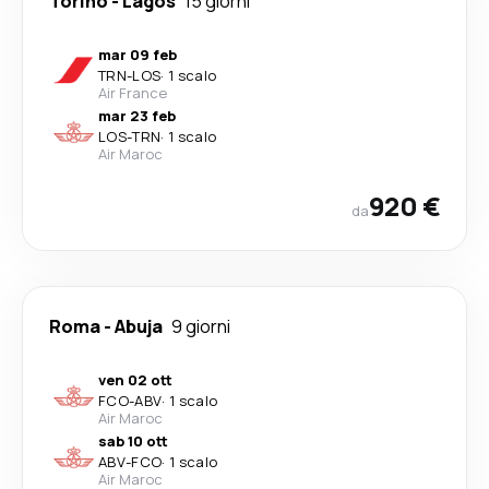
Torino
-
Lagos
15 giorni
mar 09 feb
TRN
-
LOS
·
1 scalo
Air France
mar 23 feb
LOS
-
TRN
·
1 scalo
Air Maroc
920 €
da
Roma
-
Abuja
9 giorni
ven 02 ott
FCO
-
ABV
·
1 scalo
Air Maroc
sab 10 ott
ABV
-
FCO
·
1 scalo
Air Maroc