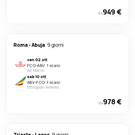
949 €
da
Roma
-
Abuja
9 giorni
ven 02 ott
FCO
-
ABV
·
1 scalo
Air Maroc
sab 10 ott
ABV
-
FCO
·
1 scalo
Ethiopian Airlines
978 €
da
Trieste
-
Lagos
9 giorni