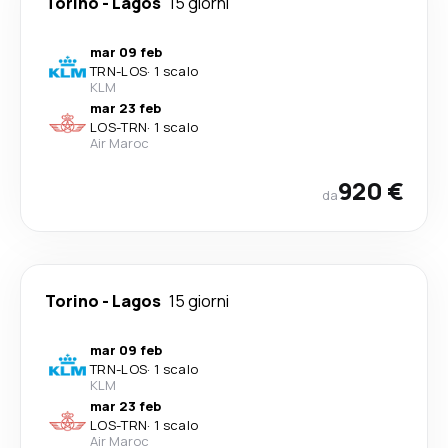
Torino
-
Lagos
15 giorni
mar 09 feb
TRN
-
LOS
·
1 scalo
KLM
mar 23 feb
LOS
-
TRN
·
1 scalo
Air Maroc
920 €
da
Torino
-
Lagos
15 giorni
mar 09 feb
TRN
-
LOS
·
1 scalo
KLM
mar 23 feb
LOS
-
TRN
·
1 scalo
Air Maroc