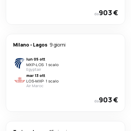
903 €
da
Milano
-
Lagos
9 giorni
lun 05 ott
MXP
-
LOS
·
1 scalo
Egyptair
mar 13 ott
LOS
-
MXP
·
1 scalo
Air Maroc
903 €
da