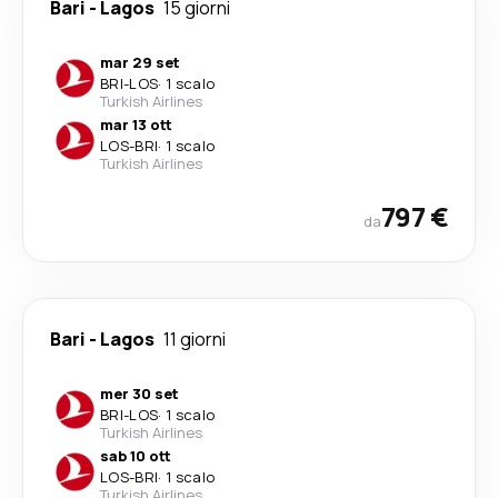
Bari
-
Lagos
15 giorni
mar 29 set
BRI
-
LOS
·
1 scalo
Turkish Airlines
mar 13 ott
LOS
-
BRI
·
1 scalo
Turkish Airlines
797 €
da
Bari
-
Lagos
11 giorni
mer 30 set
BRI
-
LOS
·
1 scalo
Turkish Airlines
sab 10 ott
LOS
-
BRI
·
1 scalo
Turkish Airlines