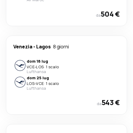
504 €
da
Venezia
-
Lagos
8 giorni
dom 18 lug
VCE
-
LOS
·
1 scalo
Lufthansa
dom 25 lug
LOS
-
VCE
·
1 scalo
Lufthansa
543 €
da