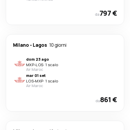
797 €
da
Milano
-
Lagos
10 giorni
dom 23 ago
MXP
-
LOS
·
1 scalo
Air Maroc
mar 01 set
LOS
-
MXP
·
1 scalo
Air Maroc
861 €
da