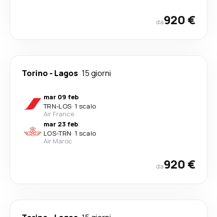
920 €
da
Torino
-
Lagos
15 giorni
mar 09 feb
TRN
-
LOS
·
1 scalo
Air France
mar 23 feb
LOS
-
TRN
·
1 scalo
Air Maroc
920 €
da