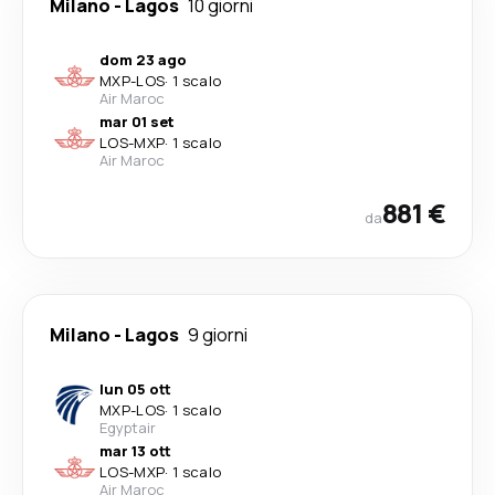
Milano
-
Lagos
10 giorni
dom 23 ago
MXP
-
LOS
·
1 scalo
Air Maroc
mar 01 set
LOS
-
MXP
·
1 scalo
Air Maroc
881 €
da
Milano
-
Lagos
9 giorni
lun 05 ott
MXP
-
LOS
·
1 scalo
Egyptair
mar 13 ott
LOS
-
MXP
·
1 scalo
Air Maroc