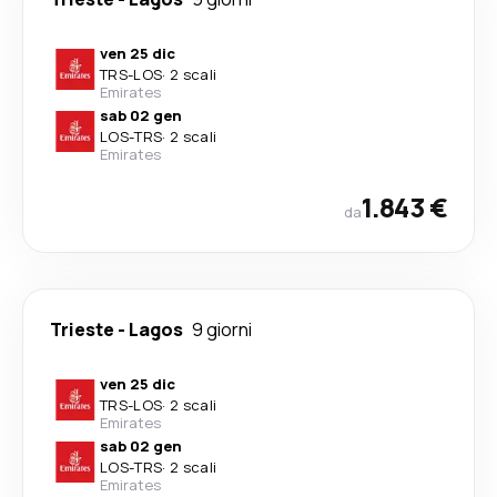
ven 25 dic
TRS
-
LOS
·
2 scali
Emirates
sab 02 gen
LOS
-
TRS
·
2 scali
Emirates
1.843 €
da
Trieste
-
Lagos
9 giorni
ven 25 dic
TRS
-
LOS
·
2 scali
Emirates
sab 02 gen
LOS
-
TRS
·
2 scali
Emirates