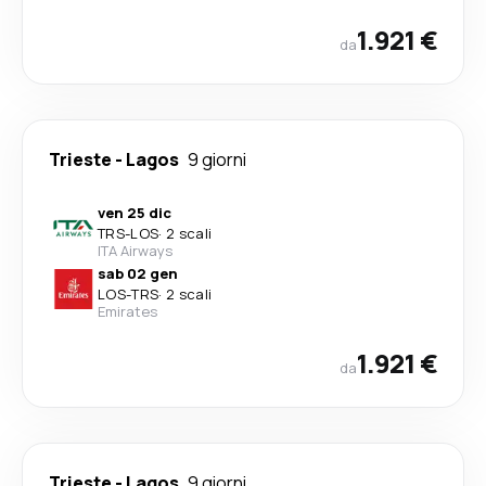
1.921 €
da
Trieste
-
Lagos
9 giorni
ven 25 dic
TRS
-
LOS
·
2 scali
ITA Airways
sab 02 gen
LOS
-
TRS
·
2 scali
Emirates
1.921 €
da
Trieste
-
Lagos
9 giorni