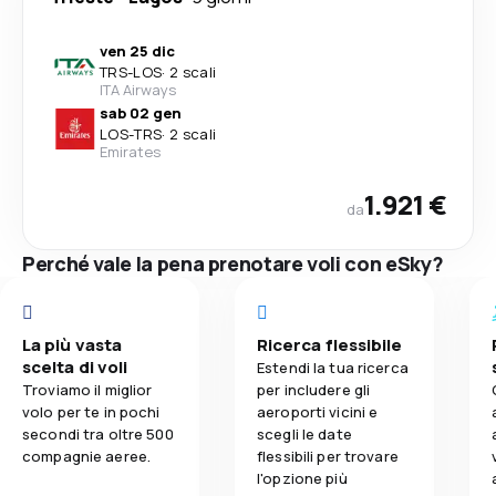
ven 25 dic
TRS
-
LOS
·
2 scali
ITA Airways
sab 02 gen
LOS
-
TRS
·
2 scali
Emirates
1.921 €
da
Perché vale la pena prenotare voli con eSky?
La più vasta
Ricerca flessibile
scelta di voli
Estendi la tua ricerca
Troviamo il miglior
per includere gli
volo per te in pochi
aeroporti vicini e
secondi tra oltre 500
scegli le date
compagnie aeree.
flessibili per trovare
l'opzione più