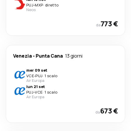
PUJ
-
MXP
·
diretto
Neos
773 €
da
Venezia
-
Punta Cana
13 giorni
mer 09 set
VCE
-
PUJ
·
1 scalo
Air Europa
lun 21 set
PUJ
-
VCE
·
1 scalo
Air Europa
673 €
da