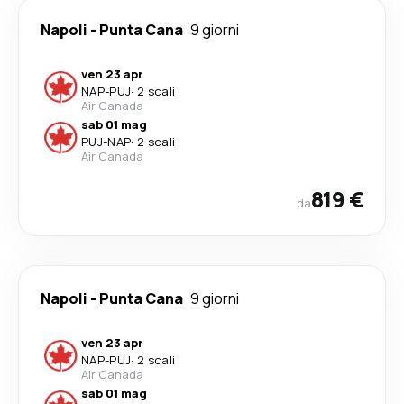
Napoli
-
Punta Cana
9 giorni
ven 23 apr
NAP
-
PUJ
·
2 scali
Air Canada
sab 01 mag
PUJ
-
NAP
·
2 scali
Air Canada
819 €
da
Napoli
-
Punta Cana
9 giorni
ven 23 apr
NAP
-
PUJ
·
2 scali
Air Canada
sab 01 mag