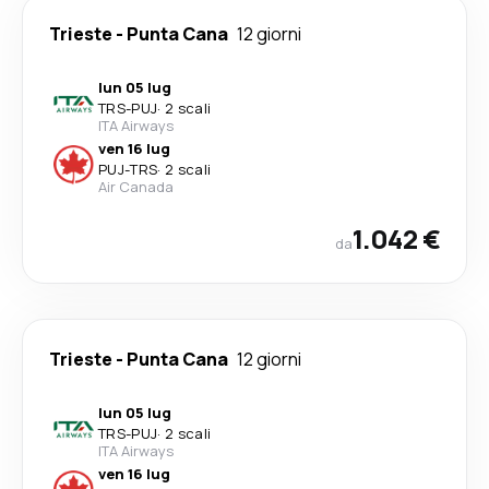
Trieste
-
Punta Cana
12 giorni
lun 05 lug
TRS
-
PUJ
·
2 scali
ITA Airways
ven 16 lug
PUJ
-
TRS
·
2 scali
Air Canada
1.042 €
da
Trieste
-
Punta Cana
12 giorni
lun 05 lug
TRS
-
PUJ
·
2 scali
ITA Airways
ven 16 lug