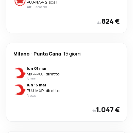
PUJ
-
NAP
·
2 scali
Air Canada
824 €
da
Milano
-
Punta Cana
15 giorni
lun 01 mar
MXP
-
PUJ
·
diretto
Neos
lun 15 mar
PUJ
-
MXP
·
diretto
Neos
1.047 €
da