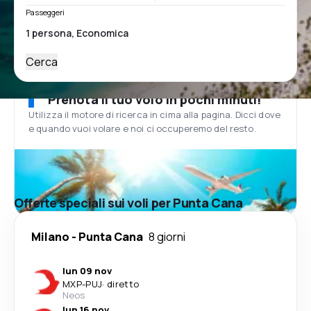
Passeggeri
Cerca
Prenota il tuo volo in pochi minuti!
Utilizza il motore di ricerca in cima alla pagina. Dicci dove
e quando vuoi volare e noi ci occuperemo del resto.
Offerte speciali sui voli per Punta Cana
Milano
-
Punta Cana
8 giorni
lun 09 nov
MXP
-
PUJ
·
diretto
Neos
lun 16 nov