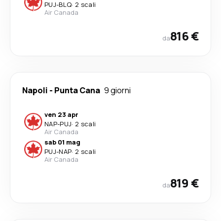
PUJ
-
BLQ
·
2 scali
Air Canada
816 €
da
Napoli
-
Punta Cana
9 giorni
ven 23 apr
NAP
-
PUJ
·
2 scali
Air Canada
sab 01 mag
PUJ
-
NAP
·
2 scali
Air Canada
819 €
da