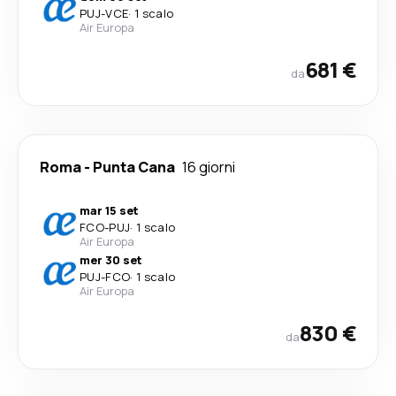
PUJ
-
VCE
·
1 scalo
Air Europa
681 €
da
Roma
-
Punta Cana
16 giorni
mar 15 set
FCO
-
PUJ
·
1 scalo
Air Europa
mer 30 set
PUJ
-
FCO
·
1 scalo
Air Europa
830 €
da