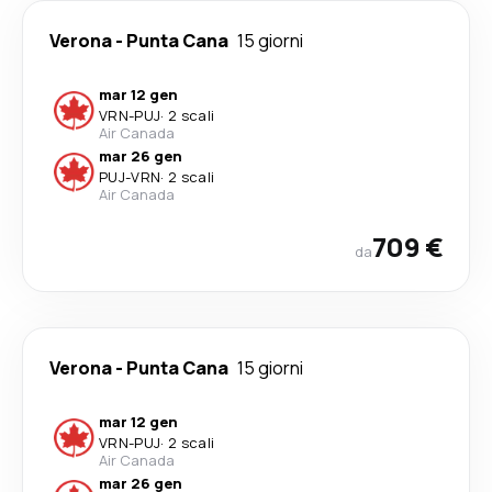
Verona
-
Punta Cana
15 giorni
mar 12 gen
VRN
-
PUJ
·
2 scali
Air Canada
mar 26 gen
PUJ
-
VRN
·
2 scali
Air Canada
709 €
da
Verona
-
Punta Cana
15 giorni
mar 12 gen
VRN
-
PUJ
·
2 scali
Air Canada
mar 26 gen