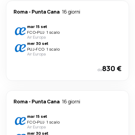
Roma
-
Punta Cana
16 giorni
mar 15 set
FCO
-
PUJ
·
1 scalo
Air Europa
mer 30 set
PUJ
-
FCO
·
1 scalo
Air Europa
830 €
da
Roma
-
Punta Cana
16 giorni
mar 15 set
FCO
-
PUJ
·
1 scalo
Air Europa
mer 30 set