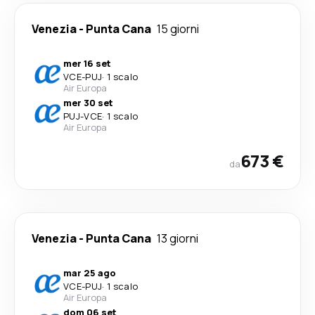
Venezia
-
Punta Cana
15 giorni
mer 16 set
VCE
-
PUJ
·
1 scalo
Air Europa
mer 30 set
PUJ
-
VCE
·
1 scalo
Air Europa
673 €
da
Venezia
-
Punta Cana
13 giorni
mar 25 ago
VCE
-
PUJ
·
1 scalo
Air Europa
dom 06 set