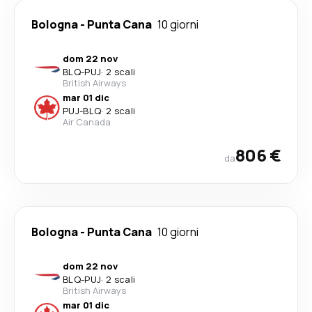
Bologna
-
Punta Cana
10 giorni
dom 22 nov
BLQ
-
PUJ
·
2 scali
British Airways
mar 01 dic
PUJ
-
BLQ
·
2 scali
Air Canada
806 €
da
Bologna
-
Punta Cana
10 giorni
dom 22 nov
BLQ
-
PUJ
·
2 scali
British Airways
mar 01 dic