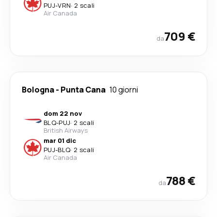
PUJ
-
VRN
·
2 scali
Air Canada
709 €
da
Bologna
-
Punta Cana
10 giorni
dom 22 nov
BLQ
-
PUJ
·
2 scali
British Airways
mar 01 dic
PUJ
-
BLQ
·
2 scali
Air Canada
788 €
da