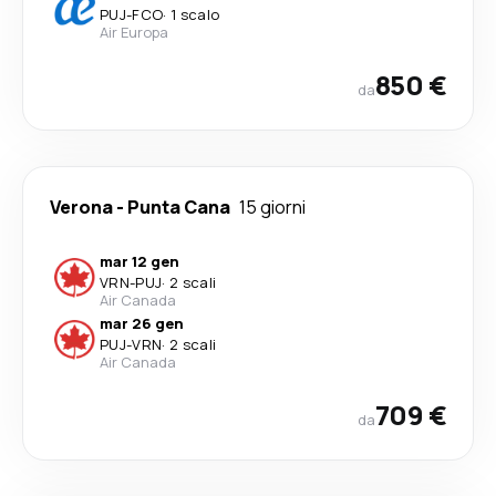
PUJ
-
FCO
·
1 scalo
Air Europa
850 €
da
Verona
-
Punta Cana
15 giorni
mar 12 gen
VRN
-
PUJ
·
2 scali
Air Canada
mar 26 gen
PUJ
-
VRN
·
2 scali
Air Canada
709 €
da