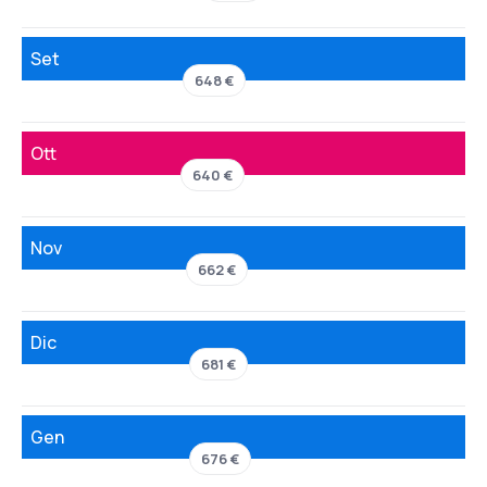
Set
648 €
Ott
640 €
Nov
662 €
Dic
681 €
Gen
676 €