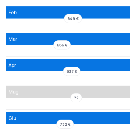
Feb
849 €
Mar
686 €
Apr
837 €
Mag
??
Giu
732 €