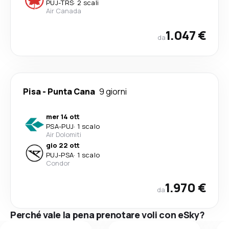
PUJ
-
TRS
·
2 scali
Air Canada
1.047 €
da
Pisa
-
Punta Cana
9 giorni
mer 14 ott
PSA
-
PUJ
·
1 scalo
Air Dolomiti
gio 22 ott
PUJ
-
PSA
·
1 scalo
Condor
1.970 €
da
Perché vale la pena prenotare voli con eSky?