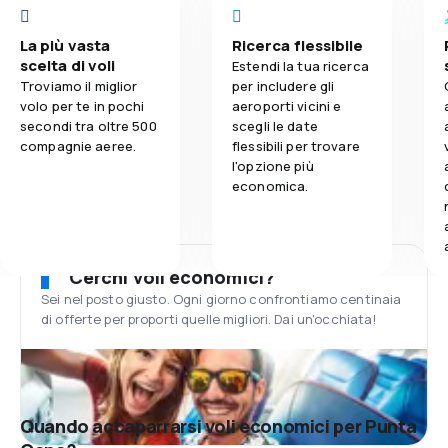
La più vasta
Ricerca flessibile
scelta di voli
Estendi la tua ricerca
Troviamo il miglior
per includere gli
volo per te in pochi
aeroporti vicini e
secondi tra oltre 500
scegli le date
compagnie aeree.
flessibili per trovare
l'opzione più
economica.
Cerchi voli economici?
Sei nel posto giusto. Ogni giorno confrontiamo centinaia
di offerte per proporti quelle migliori. Dai un'occhiata!
Quando accaparrarsi voli economici per Punta