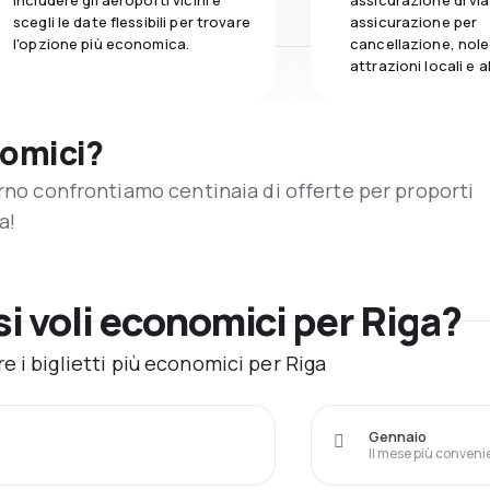
includere gli aeroporti vicini e
assicurazione di vi
scegli le date flessibili per trovare
assicurazione per
l'opzione più economica.
cancellazione, nole
attrazioni locali e 
nomici?
orno confrontiamo centinaia di offerte per proporti
a!
i voli economici per Riga?
 i biglietti più economici per Riga
Gennaio
Il mese più conveni