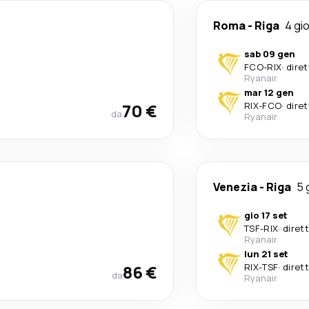
Roma
-
Riga
4 gio
sab 09 gen
FCO
-
RIX
·
dire
Ryanair
mar 12 gen
70 €
RIX
-
FCO
·
dire
da
Ryanair
Venezia
-
Riga
5 
gio 17 set
TSF
-
RIX
·
diret
Ryanair
lun 21 set
86 €
RIX
-
TSF
·
diret
da
Ryanair