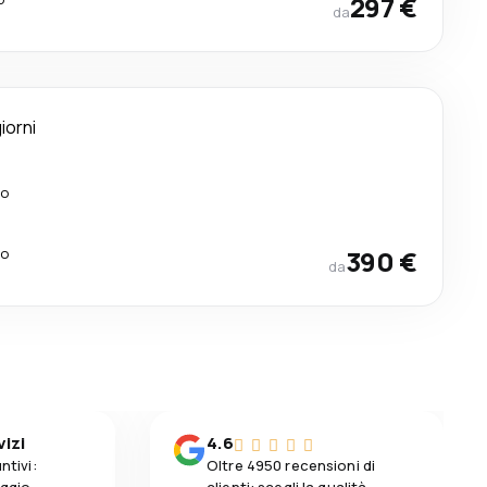
297 €
da
iorni
lo
lo
390 €
da
vizi
4.6
ntivi:
Oltre 4950 recensioni di