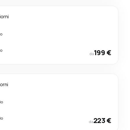
iorni
lo
lo
199 €
da
iorni
lo
lo
223 €
da