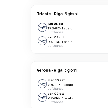
Trieste
-
Riga
5 giorni
lun 05 ott
TRS
-
RIX
·
1 scalo
Lufthansa
ven 09 ott
RIX
-
TRS
·
1 scalo
Lufthansa
Verona
-
Riga
3 giorni
mer 30 set
VRN
-
RIX
·
1 scalo
Lufthansa
ven 02 ott
RIX
-
VRN
·
1 scalo
Lufthansa