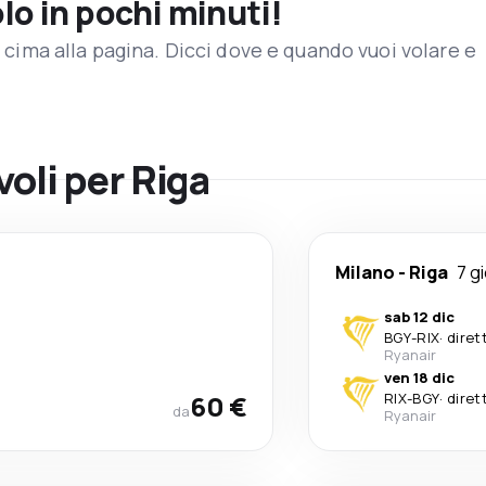
olo in pochi minuti!
in cima alla pagina. Dicci dove e quando vuoi volare e
voli per Riga
Milano
-
Riga
7 gi
sab 12 dic
BGY
-
RIX
·
diret
Ryanair
ven 18 dic
60 €
RIX
-
BGY
·
diret
da
Ryanair