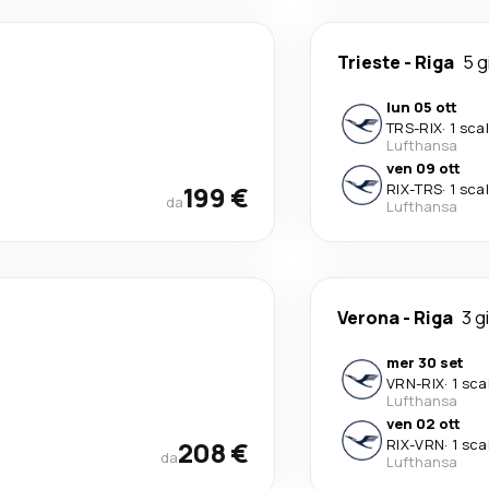
Trieste
-
Riga
5 g
lun 05 ott
TRS
-
RIX
·
1 sca
Lufthansa
ven 09 ott
199 €
RIX
-
TRS
·
1 sca
da
Lufthansa
Verona
-
Riga
3 g
mer 30 set
VRN
-
RIX
·
1 sca
Lufthansa
ven 02 ott
208 €
RIX
-
VRN
·
1 sca
da
Lufthansa