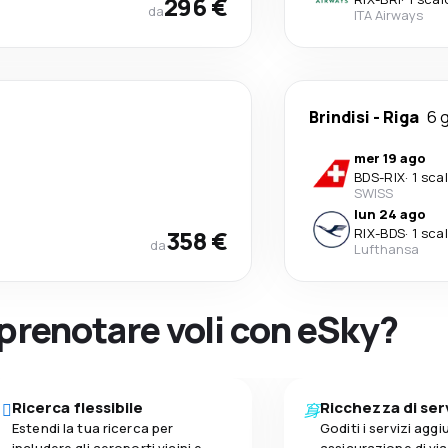
296 €
da
ITA Airways
Brindisi
-
Riga
6 g
mer 19 ago
BDS
-
RIX
·
1 sca
SWISS
lun 24 ago
358 €
RIX
-
BDS
·
1 sca
da
Lufthansa
 prenotare voli con eSky?
Ricerca flessibile
Ricchezza di ser
Estendi la tua ricerca per
Goditi i servizi aggiu