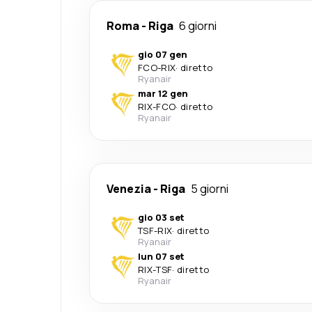
Roma
-
Riga
6 giorni
gio 07 gen
FCO
-
RIX
·
diretto
Ryanair
mar 12 gen
RIX
-
FCO
·
diretto
Ryanair
Venezia
-
Riga
5 giorni
gio 03 set
TSF
-
RIX
·
diretto
Ryanair
lun 07 set
RIX
-
TSF
·
diretto
Ryanair