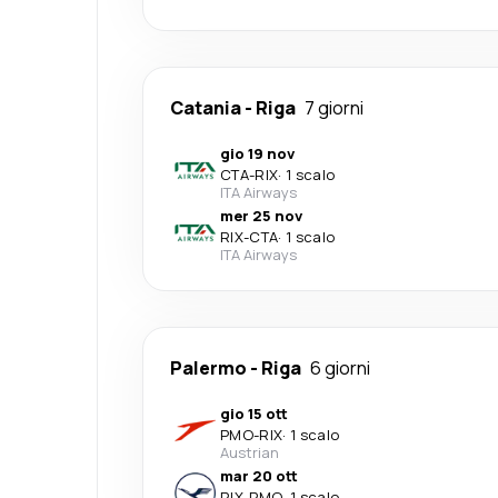
Catania
-
Riga
7 giorni
gio 19 nov
CTA
-
RIX
·
1 scalo
ITA Airways
mer 25 nov
RIX
-
CTA
·
1 scalo
ITA Airways
Palermo
-
Riga
6 giorni
gio 15 ott
PMO
-
RIX
·
1 scalo
Austrian
mar 20 ott
RIX
-
PMO
·
1 scalo