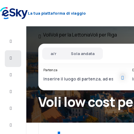
La tua piattaforma di viaggio
Voli
Voli per la Lettonia
Voli per Riga
Volo+Hotel
a/r
Sola andata
Voli
Partenza
D
Vacanze
City
Break
Voli low cost pe
Pernottamenti
Offerte