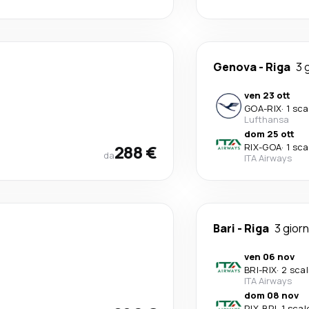
Genova
-
Riga
3 
ven 23 ott
GOA
-
RIX
·
1 sca
Lufthansa
dom 25 ott
288 €
RIX
-
GOA
·
1 sca
da
ITA Airways
Bari
-
Riga
3 giorn
ven 06 nov
BRI
-
RIX
·
2 scal
ITA Airways
dom 08 nov
RIX
-
BRI
·
1 scal