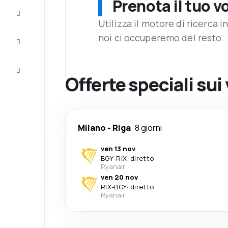
Prenota il tuo v
Completa
il viaggio
Utilizza il motore di ricerca 
noi ci occuperemo del resto.
Ispirazione
e consigli
Servizio
clienti
Offerte speciali sui 
Milano
-
Riga
8 giorni
ven 13 nov
BGY
-
RIX
·
diretto
Ryanair
ven 20 nov
RIX
-
BGY
·
diretto
Ryanair