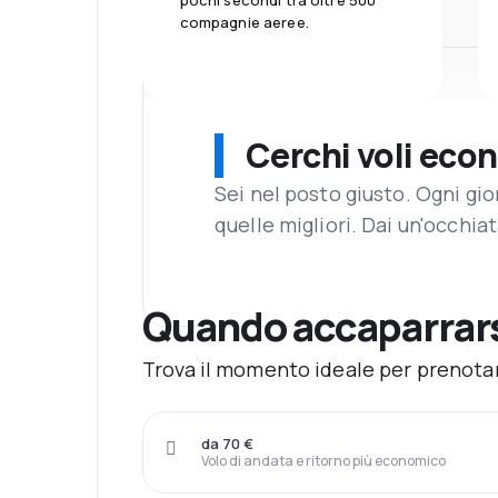
pochi secondi tra oltre 500
compagnie aeree.
Cerchi voli eco
Sei nel posto giusto. Ogni gi
quelle migliori. Dai un'occhiat
Quando accaparrars
Trova il momento ideale per prenotare
da 70 €
Volo di andata e ritorno più economico