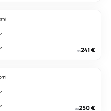
orni
lo
lo
241 €
da
orni
lo
lo
250 €
da