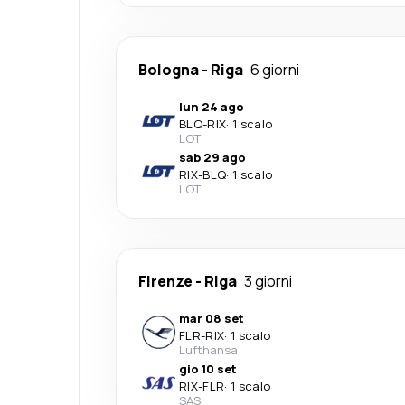
Bologna
-
Riga
6 giorni
lun 24 ago
BLQ
-
RIX
·
1 scalo
LOT
sab 29 ago
RIX
-
BLQ
·
1 scalo
LOT
Firenze
-
Riga
3 giorni
mar 08 set
FLR
-
RIX
·
1 scalo
Lufthansa
gio 10 set
RIX
-
FLR
·
1 scalo
SAS