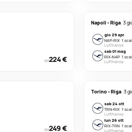
Napoli
-
Riga
3 gi
gio 29 apr
NAP
-
RIX
·
1 sca
Lufthansa
sab 01 mag
224 €
RIX
-
NAP
·
1 sca
da
Lufthansa
Torino
-
Riga
3 gi
sab 24 ott
TRN
-
RIX
·
1 sca
Lufthansa
lun 26 ott
249 €
RIX
-
TRN
·
1 sca
da
Lufthansa