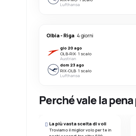
Lufthansa
Olbia
-
Riga
4 giorni
gio 20 ago
OLB
-
RIX
·
1 scalo
Austrian
dom 23 ago
RIX
-
OLB
·
1 scalo
Lufthansa
Perché vale la pena
La più vasta scelta di voli
Troviamo il miglior volo per te in