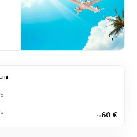
orni
to
to
60 €
da