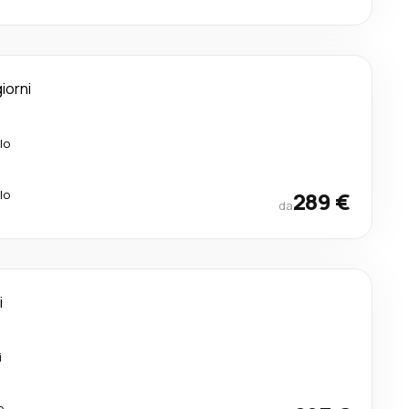
giorni
lo
lo
289 €
da
i
i
o