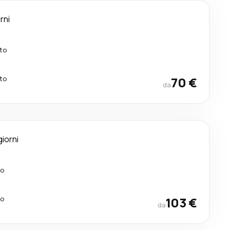
rni
tto
tto
70 €
da
giorni
to
to
103 €
da