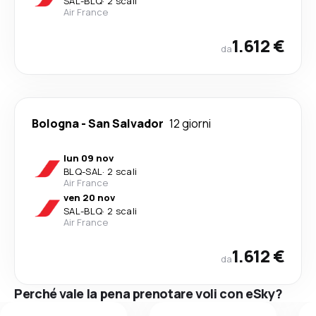
SAL
-
BLQ
·
2 scali
Air France
1.612 €
da
Bologna
-
San Salvador
12 giorni
lun 09 nov
BLQ
-
SAL
·
2 scali
Air France
ven 20 nov
SAL
-
BLQ
·
2 scali
Air France
1.612 €
da
Perché vale la pena prenotare voli con eSky?