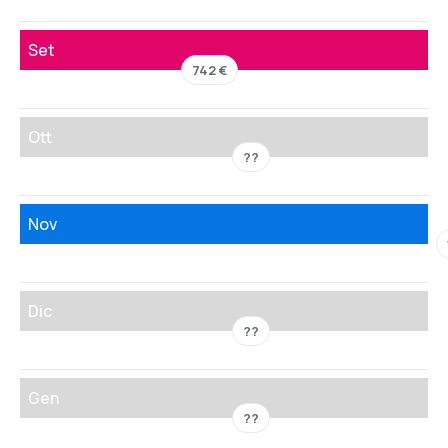
Set
742 €
Ott
??
Nov
Dic
??
Gen
??