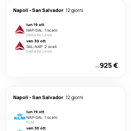
Napoli
-
San Salvador
12 giorni
lun 19 ott
NAP
-
SAL
·
1 scalo
Delta Air Lines
ven 30 ott
SAL
-
NAP
·
2 scali
Delta Air Lines
925 €
da
Napoli
-
San Salvador
12 giorni
lun 19 ott
NAP
-
SAL
·
1 scalo
KLM
ven 30 ott