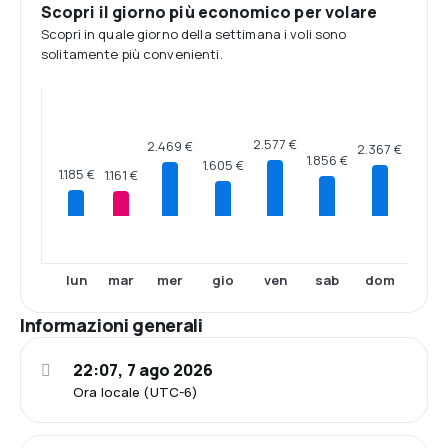
Scopri il giorno più economico per volare
Scopri in quale giorno della settimana i voli sono
solitamente più convenienti.
2.577 €
2.469 €
2.367 €
1.856 €
1.605 €
1.185 €
1.161 €
lun
mar
mer
gio
ven
sab
dom
Informazioni generali
22:07, 7 ago 2026
Ora locale (UTC-6)