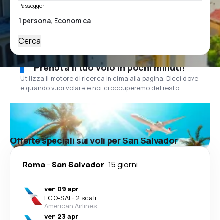
Passeggeri
Cerca
Prenota il tuo volo in pochi minuti!
Utilizza il motore di ricerca in cima alla pagina. Dicci dove
e quando vuoi volare e noi ci occuperemo del resto.
Offerte speciali sui voli per San Salvador
Roma
-
San Salvador
15 giorni
ven 09 apr
FCO
-
SAL
·
2 scali
American Airlines
ven 23 apr