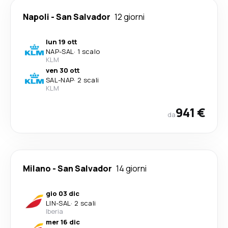
Napoli
-
San Salvador
12 giorni
lun 19 ott
NAP
-
SAL
·
1 scalo
KLM
ven 30 ott
SAL
-
NAP
·
2 scali
KLM
941 €
da
Milano
-
San Salvador
14 giorni
gio 03 dic
LIN
-
SAL
·
2 scali
Iberia
mer 16 dic