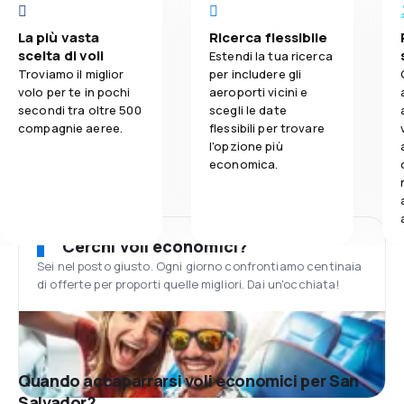
La più vasta
Ricerca flessibile
scelta di voli
Estendi la tua ricerca
Troviamo il miglior
per includere gli
volo per te in pochi
aeroporti vicini e
secondi tra oltre 500
scegli le date
compagnie aeree.
flessibili per trovare
l'opzione più
economica.
Cerchi voli economici?
Sei nel posto giusto. Ogni giorno confrontiamo centinaia
di offerte per proporti quelle migliori. Dai un'occhiata!
Quando accaparrarsi voli economici per San
Salvador?