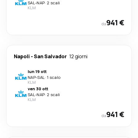
SAL
-
NAP
·
2 scali
KLM
941 €
da
Napoli
-
San Salvador
12 giorni
lun 19 ott
NAP
-
SAL
·
1 scalo
KLM
ven 30 ott
SAL
-
NAP
·
2 scali
KLM
941 €
da