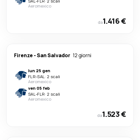
SAL
-
FLR
·
2 scali
Aeromexico
1.416 €
da
Firenze
-
San Salvador
12 giorni
lun 25 gen
FLR
-
SAL
·
2 scali
Aeromexico
ven 05 feb
SAL
-
FLR
·
2 scali
Aeromexico
1.523 €
da