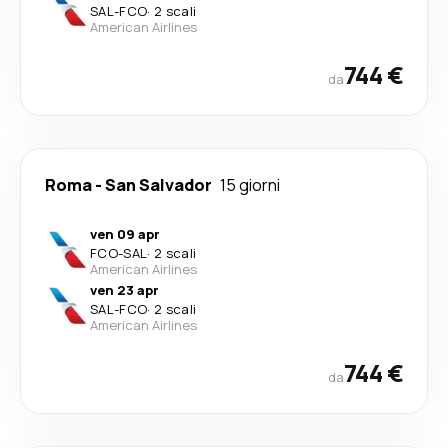
SAL
-
FCO
·
2 scali
American Airlines
744 €
da
Roma
-
San Salvador
15 giorni
ven 09 apr
FCO
-
SAL
·
2 scali
American Airlines
ven 23 apr
SAL
-
FCO
·
2 scali
American Airlines
744 €
da