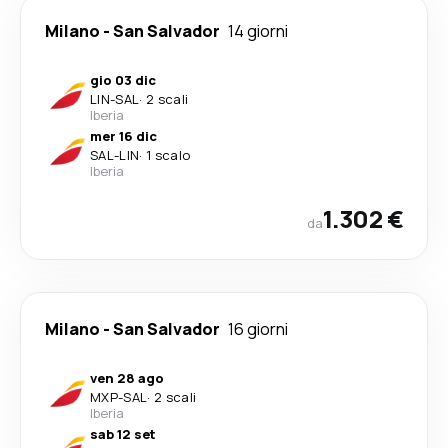
Milano
-
San Salvador
14 giorni
gio 03 dic
LIN
-
SAL
·
2 scali
Iberia
mer 16 dic
SAL
-
LIN
·
1 scalo
Iberia
1.302 €
da
Milano
-
San Salvador
16 giorni
ven 28 ago
MXP
-
SAL
·
2 scali
Iberia
sab 12 set