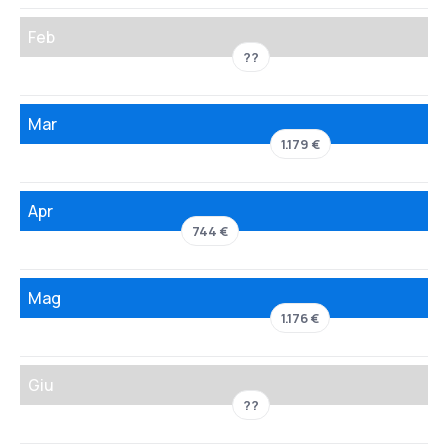
Feb
??
Mar
1.179 €
Apr
744 €
Mag
1.176 €
Giu
??