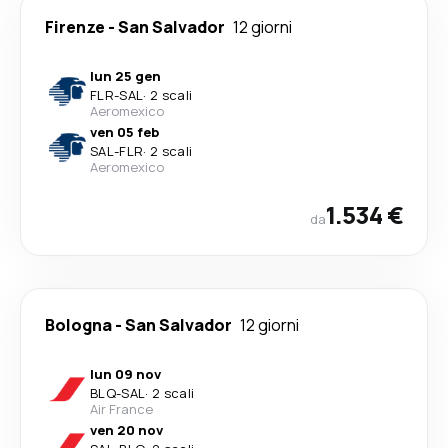
Firenze
-
San Salvador
12 giorni
lun 25 gen
FLR
-
SAL
·
2 scali
Aeromexico
ven 05 feb
SAL
-
FLR
·
2 scali
Aeromexico
1.534 €
da
Bologna
-
San Salvador
12 giorni
lun 09 nov
BLQ
-
SAL
·
2 scali
Air France
ven 20 nov