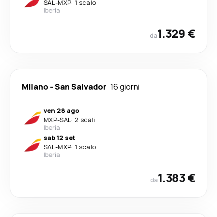
SAL
-
MXP
·
1 scalo
Iberia
1.329 €
da
Milano
-
San Salvador
16 giorni
ven 28 ago
MXP
-
SAL
·
2 scali
Iberia
sab 12 set
SAL
-
MXP
·
1 scalo
Iberia
1.383 €
da