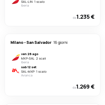
SAL
-
LIN
·
1 scalo
Iberia
1.235 €
da
Milano
-
San Salvador
16 giorni
ven 28 ago
MXP
-
SAL
·
2 scali
Iberia
sab 12 set
SAL
-
MXP
·
1 scalo
Avianca
1.269 €
da