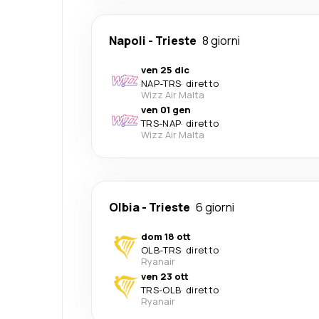
Napoli
-
Trieste
8 giorni
ven 25 dic
NAP
-
TRS
·
diretto
Wizz Air Malta
ven 01 gen
TRS
-
NAP
·
diretto
Wizz Air Malta
Olbia
-
Trieste
6 giorni
dom 18 ott
OLB
-
TRS
·
diretto
Ryanair
ven 23 ott
TRS
-
OLB
·
diretto
Ryanair