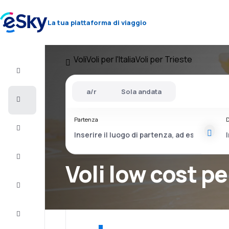
La tua piattaforma di viaggio
Voli
Voli per l'Italia
Voli per Trieste
Volo+Hotel
a/r
Sola andata
Voli
Partenza
D
Vacanze
City
Break
Voli low cost pe
Pernottamenti
Offerte