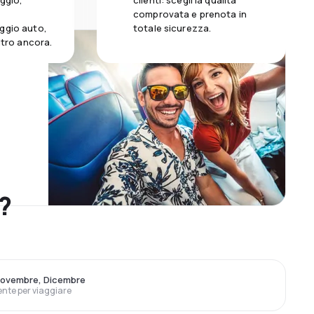
aggio,
clienti: scegli la qualità
comprovata e prenota in
ggio auto,
totale sicurezza.
altro ancora.
?
Novembre, Dicembre
ente per viaggiare