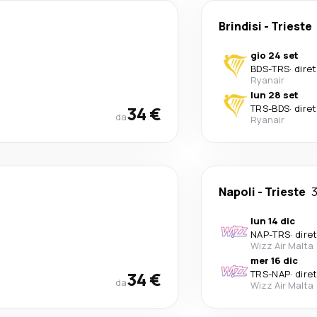
Brindisi
-
Trieste
gio 24 set
BDS
-
TRS
·
dire
Ryanair
lun 28 set
34 €
TRS
-
BDS
·
dire
da
Ryanair
Napoli
-
Trieste
3
lun 14 dic
NAP
-
TRS
·
dire
Wizz Air Malta
mer 16 dic
34 €
TRS
-
NAP
·
dire
da
Wizz Air Malta