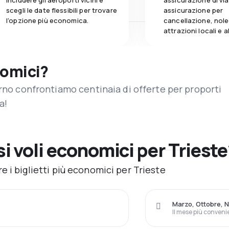
includere gli aeroporti vicini e
assicurazione di vi
scegli le date flessibili per trovare
assicurazione per
l'opzione più economica.
cancellazione, nole
attrazioni locali e 
nomici?
orno confrontiamo centinaia di offerte per proporti
a!
 voli economici per Trieste
 i biglietti più economici per Trieste
Marzo, Ottobre, 
Il mese più conveni