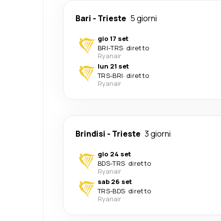
Bari
-
Trieste
5 giorni
gio 17 set
BRI
-
TRS
·
diretto
Ryanair
lun 21 set
TRS
-
BRI
·
diretto
Ryanair
Brindisi
-
Trieste
3 giorni
gio 24 set
BDS
-
TRS
·
diretto
Ryanair
sab 26 set
TRS
-
BDS
·
diretto
Ryanair