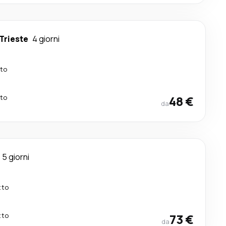
Trieste
4 giorni
tto
tto
48 €
da
5 giorni
tto
tto
73 €
da