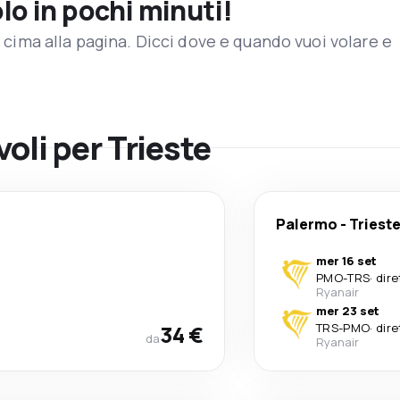
olo in pochi minuti!
in cima alla pagina. Dicci dove e quando vuoi volare e
voli per Trieste
Palermo
-
Triest
mer 16 set
PMO
-
TRS
·
dire
Ryanair
mer 23 set
34 €
TRS
-
PMO
·
dire
da
Ryanair