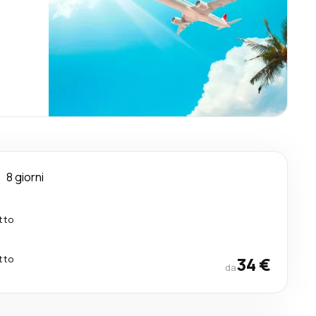
e
8 giorni
tto
tto
34 €
da