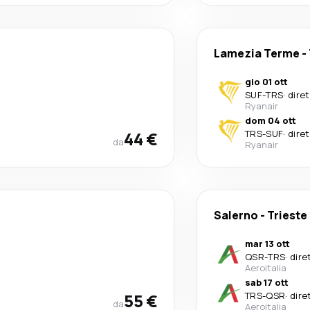
Lamezia Terme
-
gio 01 ott
SUF
-
TRS
·
dire
Ryanair
dom 04 ott
44 €
TRS
-
SUF
·
dire
da
Ryanair
Salerno
-
Trieste
mar 13 ott
QSR
-
TRS
·
dire
Aeroitalia
sab 17 ott
55 €
TRS
-
QSR
·
dire
da
Aeroitalia