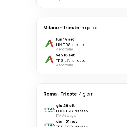
Milano
-
Trieste
5 giorni
lun 14 set
LIN
-
TRS
·
diretto
Aeroitalia
ven 18 set
TRS
-
LIN
·
diretto
Aeroitalia
Roma
-
Trieste
4 giorni
gio 29 ott
FCO
-
TRS
·
diretto
ITA Airways
dom 01 nov
TRS
-
FCO
·
diretto