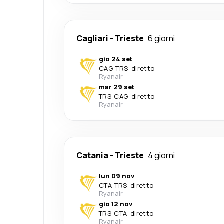
Cagliari
-
Trieste
6 giorni
gio 24 set
CAG
-
TRS
·
diretto
Ryanair
mar 29 set
TRS
-
CAG
·
diretto
Ryanair
Catania
-
Trieste
4 giorni
lun 09 nov
CTA
-
TRS
·
diretto
Ryanair
gio 12 nov
TRS
-
CTA
·
diretto
Ryanair