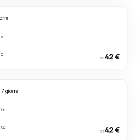
orni
to
to
42 €
da
7 giorni
tto
tto
42 €
da