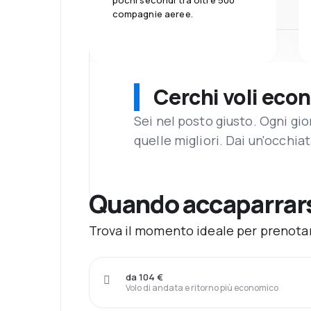
pochi secondi tra oltre 500
compagnie aeree.
Cerchi voli eco
Sei nel posto giusto. Ogni gi
quelle migliori. Dai un'occhiat
Quando accaparrarsi
Trova il momento ideale per prenotare
da 104 €
Volo di andata e ritorno più economico