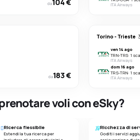
104 €
da
ITA Airways
Torino
-
Trieste
ven 14 ago
TRN
-
TRS
·
1 sc
ITA Airways
dom 16 ago
183 €
TRS
-
TRN
·
1 sc
da
ITA Airways
 prenotare voli con eSky?
Ricerca flessibile
Ricchezza di ser
Estendi la tua ricerca per
Goditi i servizi aggiu