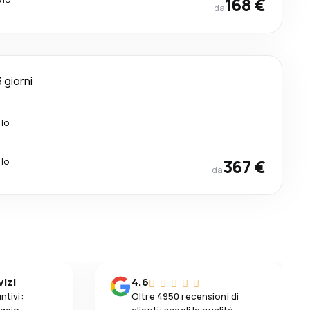
168 €
da
3 giorni
alo
alo
367 €
da
vizi
4.6
ntivi:
Oltre 4950 recensioni di