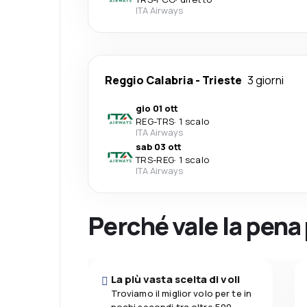
ITA Airways
Reggio Calabria
-
Trieste
3 giorni
gio 01 ott
REG
-
TRS
·
1 scalo
ITA Airways
sab 03 ott
TRS
-
REG
·
1 scalo
ITA Airways
Perché vale la pena
La più vasta scelta di voli
Troviamo il miglior volo per te in