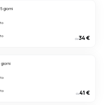
5 giorni
tto
tto
34 €
da
 giorni
tto
tto
41 €
da