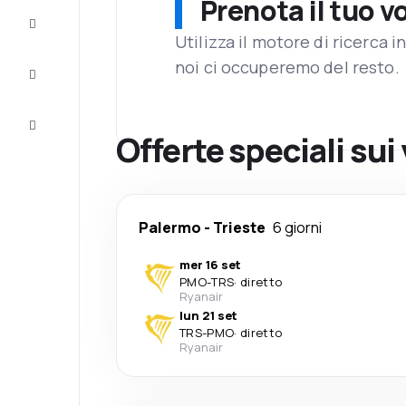
Prenota il tuo v
Completa
il viaggio
Utilizza il motore di ricerca 
noi ci occuperemo del resto.
Ispirazione
e consigli
Servizio
clienti
Offerte speciali sui 
Palermo
-
Trieste
6 giorni
mer 16 set
PMO
-
TRS
·
diretto
Ryanair
lun 21 set
TRS
-
PMO
·
diretto
Ryanair