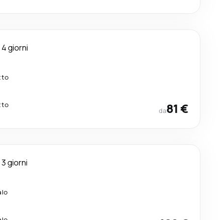
4 giorni
tto
tto
81 €
da
3 giorni
alo
alo