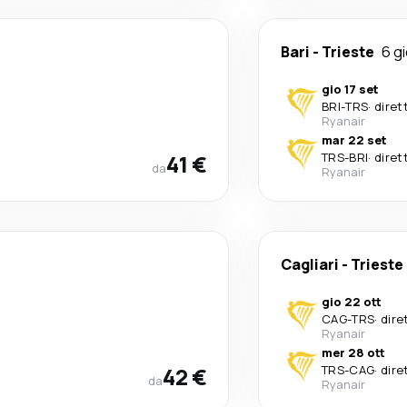
Bari
-
Trieste
6 gi
gio 17 set
BRI
-
TRS
·
diret
Ryanair
mar 22 set
41 €
TRS
-
BRI
·
diret
da
Ryanair
Cagliari
-
Trieste
gio 22 ott
CAG
-
TRS
·
dire
Ryanair
mer 28 ott
42 €
TRS
-
CAG
·
dire
da
Ryanair