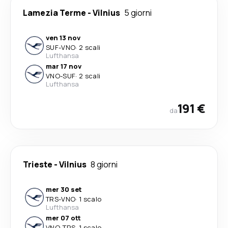
Lamezia Terme
-
Vilnius
5 giorni
ven 13 nov
SUF
-
VNO
·
2 scali
Lufthansa
mar 17 nov
VNO
-
SUF
·
2 scali
Lufthansa
191 €
da
Trieste
-
Vilnius
8 giorni
mer 30 set
TRS
-
VNO
·
1 scalo
Lufthansa
mer 07 ott
VNO
-
TRS
·
1 scalo