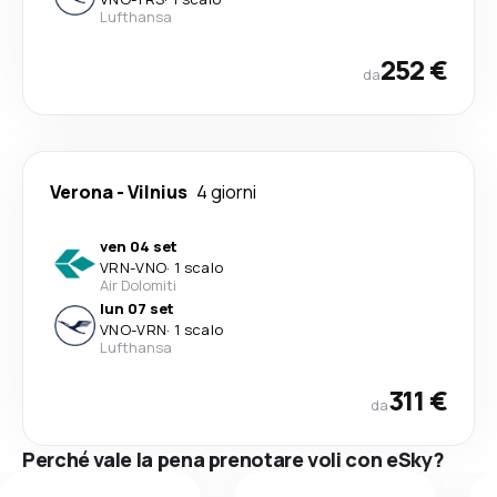
Lufthansa
252 €
da
Verona
-
Vilnius
4 giorni
ven 04 set
VRN
-
VNO
·
1 scalo
Air Dolomiti
lun 07 set
VNO
-
VRN
·
1 scalo
Lufthansa
311 €
da
Perché vale la pena prenotare voli con eSky?