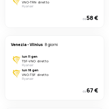
VNO
-
TRN
·
diretto
Ryanair
58 €
da
Venezia
-
Vilnius
8 giorni
lun 11 gen
TSF
-
VNO
·
diretto
Ryanair
lun 18 gen
VNO
-
TSF
·
diretto
Ryanair
67 €
da