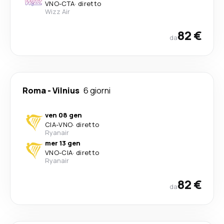
VNO
-
CTA
·
diretto
Wizz Air
82 €
da
Roma
-
Vilnius
6 giorni
ven 08 gen
CIA
-
VNO
·
diretto
Ryanair
mer 13 gen
VNO
-
CIA
·
diretto
Ryanair
82 €
da