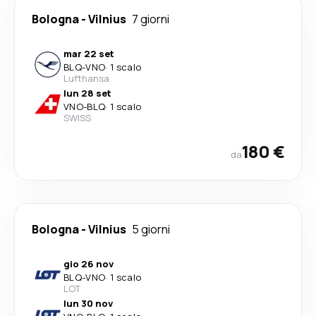
Bologna
-
Vilnius
7 giorni
mar 22 set
BLQ
-
VNO
·
1 scalo
Lufthansa
lun 28 set
VNO
-
BLQ
·
1 scalo
SWISS
180 €
da
Bologna
-
Vilnius
5 giorni
gio 26 nov
BLQ
-
VNO
·
1 scalo
LOT
lun 30 nov