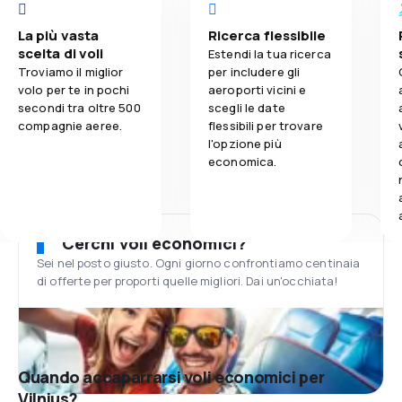
La più vasta
Ricerca flessibile
scelta di voli
Estendi la tua ricerca
Troviamo il miglior
per includere gli
volo per te in pochi
aeroporti vicini e
secondi tra oltre 500
scegli le date
compagnie aeree.
flessibili per trovare
l'opzione più
economica.
Cerchi voli economici?
Sei nel posto giusto. Ogni giorno confrontiamo centinaia
di offerte per proporti quelle migliori. Dai un'occhiata!
Quando accaparrarsi voli economici per
Vilnius?