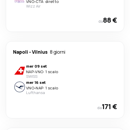
VNO
-
CTA
·
diretto
Wizz Air
88 €
da
Napoli
-
Vilnius
8 giorni
mer 09 set
NAP
-
VNO
·
1 scalo
SWISS
mer 16 set
VNO
-
NAP
·
1 scalo
Lufthansa
171 €
da