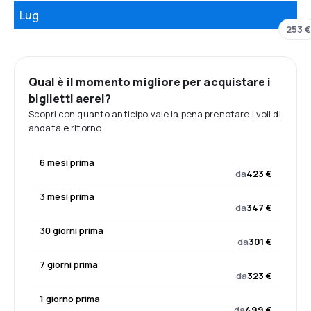
Lug
253 €
Qual è il momento migliore per acquistare i
biglietti aerei?
Scopri con quanto anticipo vale la pena prenotare i voli di
andata e ritorno.
6 mesi prima
da
423 €
3 mesi prima
da
347 €
30 giorni prima
da
301 €
7 giorni prima
da
323 €
1 giorno prima
da
499 €