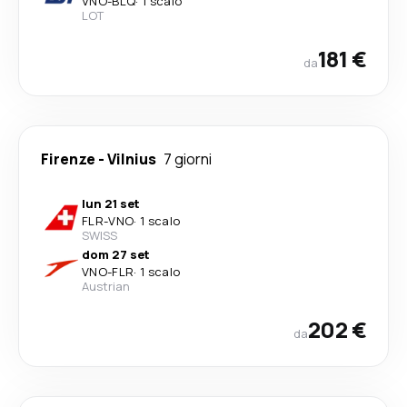
VNO
-
BLQ
·
1 scalo
LOT
181 €
da
Firenze
-
Vilnius
7 giorni
lun 21 set
FLR
-
VNO
·
1 scalo
SWISS
dom 27 set
VNO
-
FLR
·
1 scalo
Austrian
202 €
da