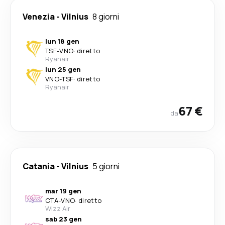
Venezia
-
Vilnius
8 giorni
lun 18 gen
TSF
-
VNO
·
diretto
Ryanair
lun 25 gen
VNO
-
TSF
·
diretto
Ryanair
67 €
da
Catania
-
Vilnius
5 giorni
mar 19 gen
CTA
-
VNO
·
diretto
Wizz Air
sab 23 gen