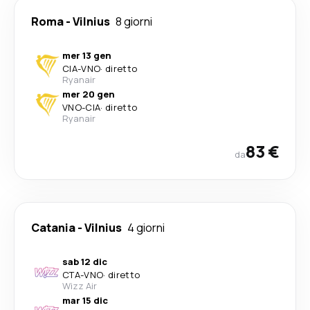
Roma
-
Vilnius
8 giorni
mer 13 gen
CIA
-
VNO
·
diretto
Ryanair
mer 20 gen
VNO
-
CIA
·
diretto
Ryanair
83 €
da
Catania
-
Vilnius
4 giorni
sab 12 dic
CTA
-
VNO
·
diretto
Wizz Air
mar 15 dic