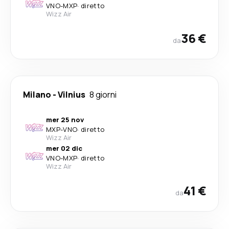
VNO
-
MXP
·
diretto
Wizz Air
36 €
da
Milano
-
Vilnius
8 giorni
mer 25 nov
MXP
-
VNO
·
diretto
Wizz Air
mer 02 dic
VNO
-
MXP
·
diretto
Wizz Air
41 €
da