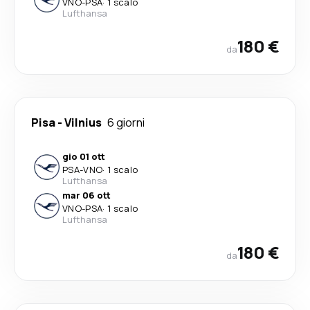
VNO
-
PSA
·
1 scalo
Lufthansa
180 €
da
Pisa
-
Vilnius
6 giorni
gio 01 ott
PSA
-
VNO
·
1 scalo
Lufthansa
mar 06 ott
VNO
-
PSA
·
1 scalo
Lufthansa
180 €
da