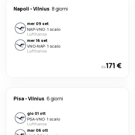
Napoli
-
Vilnius
8 giorni
mer 09 set
NAP
-
VNO
·
1 scalo
Lufthansa
mer 16 set
VNO
-
NAP
·
1 scalo
Lufthansa
171 €
da
Pisa
-
Vilnius
6 giorni
gio 01 ott
PSA
-
VNO
·
1 scalo
Lufthansa
mar 06 ott