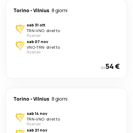
Torino
-
Vilnius
8 giorni
sab 31 ott
TRN
-
VNO
·
diretto
Ryanair
sab 07 nov
VNO
-
TRN
·
diretto
Ryanair
54 €
da
Torino
-
Vilnius
8 giorni
sab 14 nov
TRN
-
VNO
·
diretto
Ryanair
sab 21 nov