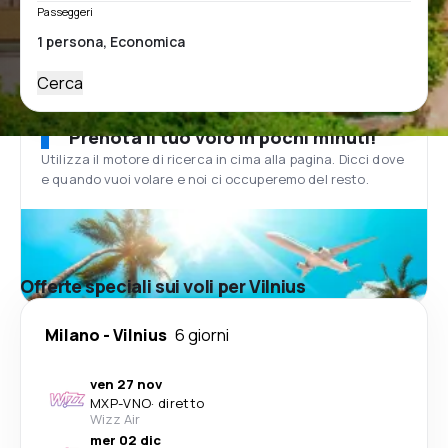
Passeggeri
Cerca
Prenota il tuo volo in pochi minuti!
Utilizza il motore di ricerca in cima alla pagina. Dicci dove
e quando vuoi volare e noi ci occuperemo del resto.
Offerte speciali sui voli per Vilnius
Milano
-
Vilnius
6 giorni
ven 27 nov
MXP
-
VNO
·
diretto
Wizz Air
mer 02 dic