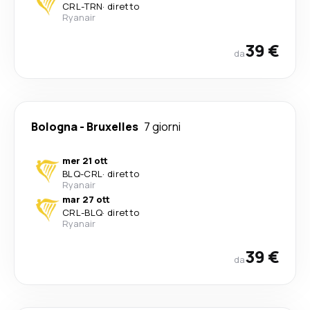
CRL
-
TRN
·
diretto
Ryanair
39 €
da
Bologna
-
Bruxelles
7 giorni
mer 21 ott
BLQ
-
CRL
·
diretto
Ryanair
mar 27 ott
CRL
-
BLQ
·
diretto
Ryanair
39 €
da