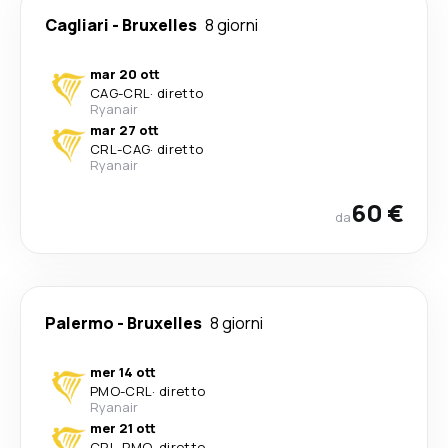
Cagliari
-
Bruxelles
8 giorni
mar 20 ott
CAG
-
CRL
·
diretto
Ryanair
mar 27 ott
CRL
-
CAG
·
diretto
Ryanair
60 €
da
Palermo
-
Bruxelles
8 giorni
mer 14 ott
PMO
-
CRL
·
diretto
Ryanair
mer 21 ott
CRL
-
PMO
·
diretto