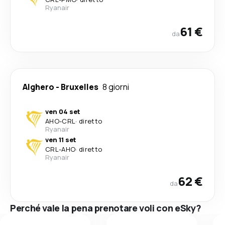
Ryanair
61 €
da
Alghero
-
Bruxelles
8 giorni
ven 04 set
AHO
-
CRL
·
diretto
Ryanair
ven 11 set
CRL
-
AHO
·
diretto
Ryanair
62 €
da
Perché vale la pena prenotare voli con eSky?