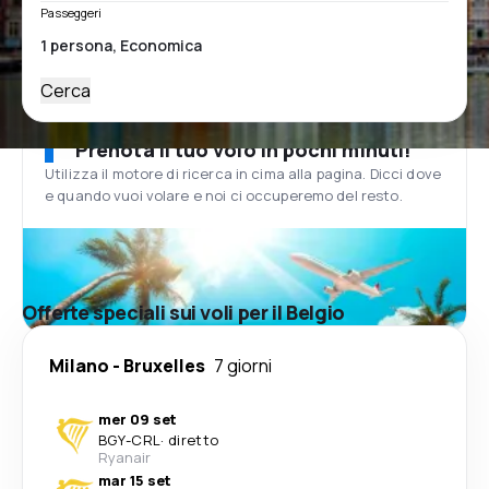
Passeggeri
Cerca
Prenota il tuo volo in pochi minuti!
Utilizza il motore di ricerca in cima alla pagina. Dicci dove
e quando vuoi volare e noi ci occuperemo del resto.
Offerte speciali sui voli per il Belgio
Milano
-
Bruxelles
7 giorni
mer 09 set
BGY
-
CRL
·
diretto
Ryanair
mar 15 set