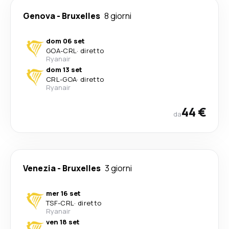
Genova
-
Bruxelles
8 giorni
dom 06 set
GOA
-
CRL
·
diretto
Ryanair
dom 13 set
CRL
-
GOA
·
diretto
Ryanair
44 €
da
Venezia
-
Bruxelles
3 giorni
mer 16 set
TSF
-
CRL
·
diretto
Ryanair
ven 18 set