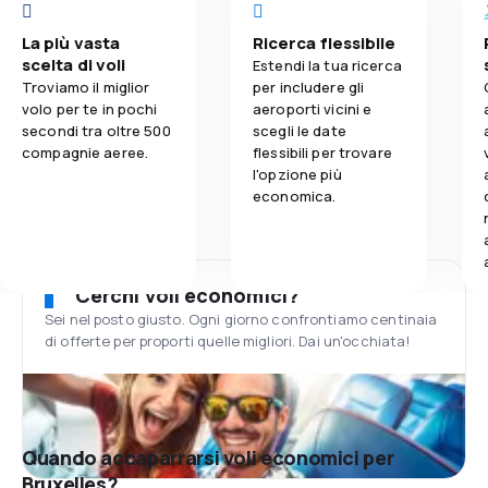
La più vasta
Ricerca flessibile
scelta di voli
Estendi la tua ricerca
Troviamo il miglior
per includere gli
volo per te in pochi
aeroporti vicini e
secondi tra oltre 500
scegli le date
compagnie aeree.
flessibili per trovare
l'opzione più
economica.
Cerchi voli economici?
Sei nel posto giusto. Ogni giorno confrontiamo centinaia
di offerte per proporti quelle migliori. Dai un'occhiata!
Quando accaparrarsi voli economici per
Bruxelles?