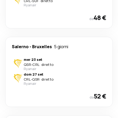
CRL
-
SUF
·
diretto
Ryanair
48 €
da
Salerno
-
Bruxelles
5 giorni
mer 23 set
QSR
-
CRL
·
diretto
Ryanair
dom 27 set
CRL
-
QSR
·
diretto
Ryanair
52 €
da