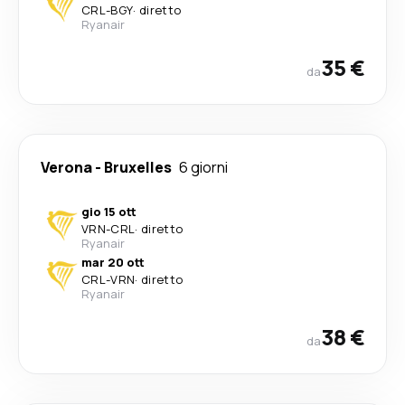
CRL
-
BGY
·
diretto
Ryanair
35 €
da
Verona
-
Bruxelles
6 giorni
gio 15 ott
VRN
-
CRL
·
diretto
Ryanair
mar 20 ott
CRL
-
VRN
·
diretto
Ryanair
38 €
da