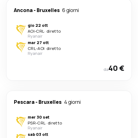
Ancona
-
Bruxelles
6 giorni
gio 22 ott
AOI
-
CRL
·
diretto
Ryanair
mar 27 ott
CRL
-
AOI
·
diretto
Ryanair
40 €
da
Pescara
-
Bruxelles
4 giorni
mer 30 set
PSR
-
CRL
·
diretto
Ryanair
sab 03 ott