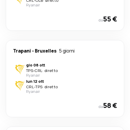
CRL
-
OLB
·
diretto
Ryanair
55 €
da
Trapani
-
Bruxelles
5 giorni
gio 08 ott
TPS
-
CRL
·
diretto
Ryanair
lun 12 ott
CRL
-
TPS
·
diretto
Ryanair
58 €
da