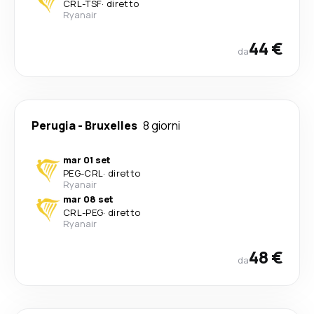
CRL
-
TSF
·
diretto
Ryanair
44 €
da
Perugia
-
Bruxelles
8 giorni
mar 01 set
PEG
-
CRL
·
diretto
Ryanair
mar 08 set
CRL
-
PEG
·
diretto
Ryanair
48 €
da