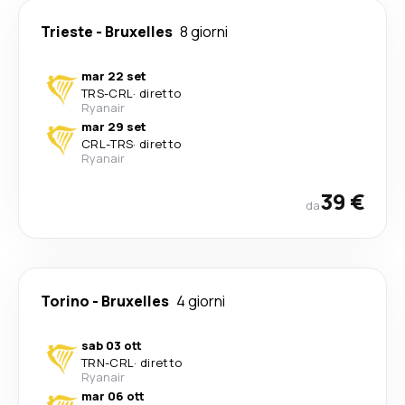
Trieste
-
Bruxelles
8 giorni
mar 22 set
TRS
-
CRL
·
diretto
Ryanair
mar 29 set
CRL
-
TRS
·
diretto
Ryanair
39 €
da
Torino
-
Bruxelles
4 giorni
sab 03 ott
TRN
-
CRL
·
diretto
Ryanair
mar 06 ott