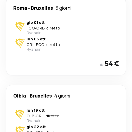
Roma
-
Bruxelles
5 giorni
gio 01 ott
FCO
-
CRL
·
diretto
Ryanair
lun 05 ott
CRL
-
FCO
·
diretto
Ryanair
54 €
da
Olbia
-
Bruxelles
4 giorni
lun 19 ott
OLB
-
CRL
·
diretto
Ryanair
gio 22 ott