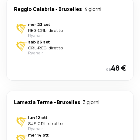
Reggio Calabria
-
Bruxelles
4 giorni
mer 23 set
REG
-
CRL
·
diretto
Ryanair
sab 26 set
CRL
-
REG
·
diretto
Ryanair
48 €
da
Lamezia Terme
-
Bruxelles
3 giorni
lun 12 ott
SUF
-
CRL
·
diretto
Ryanair
mer 14 ott