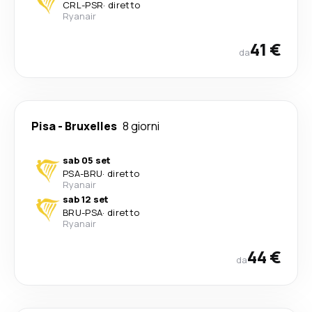
CRL
-
PSR
·
diretto
Ryanair
41 €
da
Pisa
-
Bruxelles
8 giorni
sab 05 set
PSA
-
BRU
·
diretto
Ryanair
sab 12 set
BRU
-
PSA
·
diretto
Ryanair
44 €
da