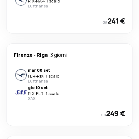
RIX
-
NAP
·
1 scalo
Lufthansa
241 €
da
Firenze
-
Riga
3 giorni
mar 08 set
FLR
-
RIX
·
1 scalo
Lufthansa
gio 10 set
RIX
-
FLR
·
1 scalo
SAS
249 €
da