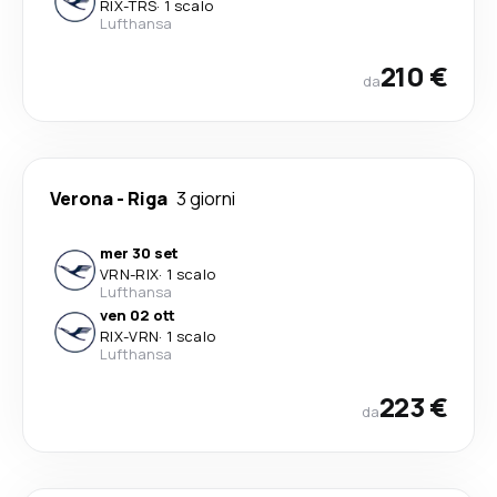
RIX
-
TRS
·
1 scalo
Lufthansa
210 €
da
Verona
-
Riga
3 giorni
mer 30 set
VRN
-
RIX
·
1 scalo
Lufthansa
ven 02 ott
RIX
-
VRN
·
1 scalo
Lufthansa
223 €
da