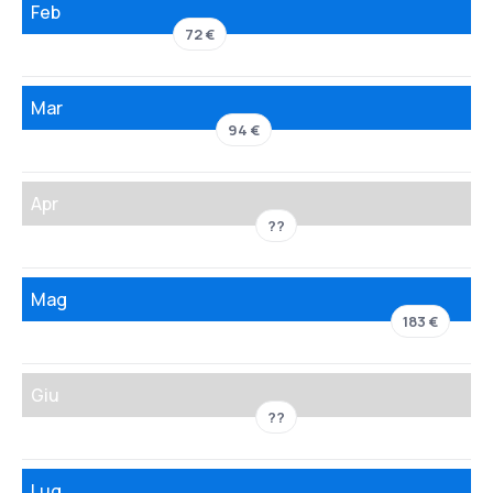
Feb
72 €
Mar
94 €
Apr
??
Mag
183 €
Giu
??
Lug