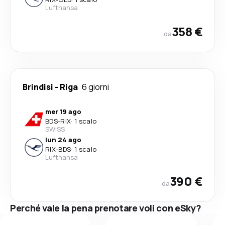
Lufthansa
358 €
da
Brindisi
-
Riga
6 giorni
mer 19 ago
BDS
-
RIX
·
1 scalo
SWISS
lun 24 ago
RIX
-
BDS
·
1 scalo
Lufthansa
390 €
da
Perché vale la pena prenotare voli con eSky?