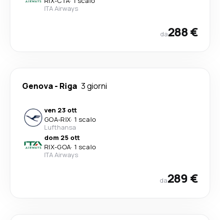
RIX
-
CTA
·
1 scalo
ITA Airways
288 €
da
Genova
-
Riga
3 giorni
ven 23 ott
GOA
-
RIX
·
1 scalo
Lufthansa
dom 25 ott
RIX
-
GOA
·
1 scalo
ITA Airways
289 €
da