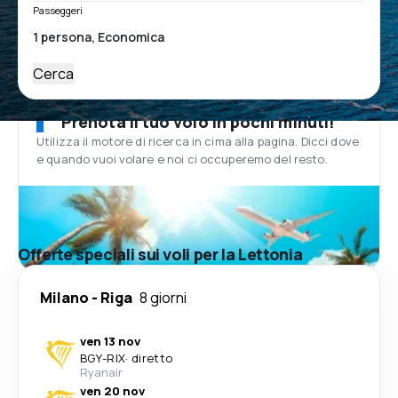
Passeggeri
Cerca
Prenota il tuo volo in pochi minuti!
Utilizza il motore di ricerca in cima alla pagina. Dicci dove
e quando vuoi volare e noi ci occuperemo del resto.
Offerte speciali sui voli per la Lettonia
Milano
-
Riga
8 giorni
ven 13 nov
BGY
-
RIX
·
diretto
Ryanair
ven 20 nov