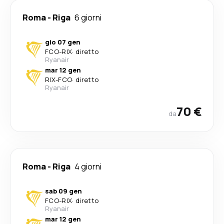
Roma
-
Riga
6 giorni
gio 07 gen
FCO
-
RIX
·
diretto
Ryanair
mar 12 gen
RIX
-
FCO
·
diretto
Ryanair
70 €
da
Roma
-
Riga
4 giorni
sab 09 gen
FCO
-
RIX
·
diretto
Ryanair
mar 12 gen