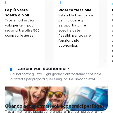
La più vasta
Ricerca flessibile
scelta di voli
Estendi la tua ricerca
Troviamo il miglior
per includere gli
volo per te in pochi
aeroporti vicini e
secondi tra oltre 500
scegli le date
compagnie aeree.
flessibili per trovare
l'opzione più
economica.
Cerchi voli economici?
Sei nel posto giusto. Ogni giorno confrontiamo centinaia
di offerte per proporti quelle migliori. Dai un'occhiata!
Quando accaparrarsi voli economici per Riga?
Trova il momento ideale per prenotare i biglietti più economici