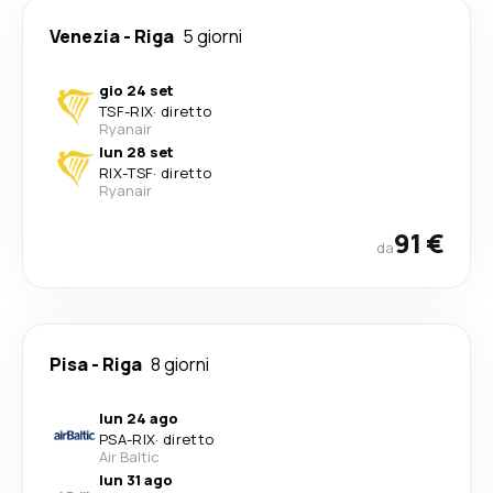
Venezia
-
Riga
5 giorni
gio 24 set
TSF
-
RIX
·
diretto
Ryanair
lun 28 set
RIX
-
TSF
·
diretto
Ryanair
91 €
da
Pisa
-
Riga
8 giorni
lun 24 ago
PSA
-
RIX
·
diretto
Air Baltic
lun 31 ago