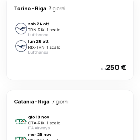
Torino
-
Riga
3 giorni
sab 24 ott
TRN
-
RIX
·
1 scalo
Lufthansa
lun 26 ott
RIX
-
TRN
·
1 scalo
Lufthansa
250 €
da
Catania
-
Riga
7 giorni
gio 19 nov
CTA
-
RIX
·
1 scalo
ITA Airways
mer 25 nov