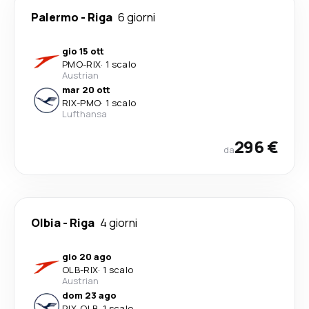
Palermo
-
Riga
6 giorni
gio 15 ott
PMO
-
RIX
·
1 scalo
Austrian
mar 20 ott
RIX
-
PMO
·
1 scalo
Lufthansa
296 €
da
Olbia
-
Riga
4 giorni
gio 20 ago
OLB
-
RIX
·
1 scalo
Austrian
dom 23 ago
RIX
-
OLB
·
1 scalo