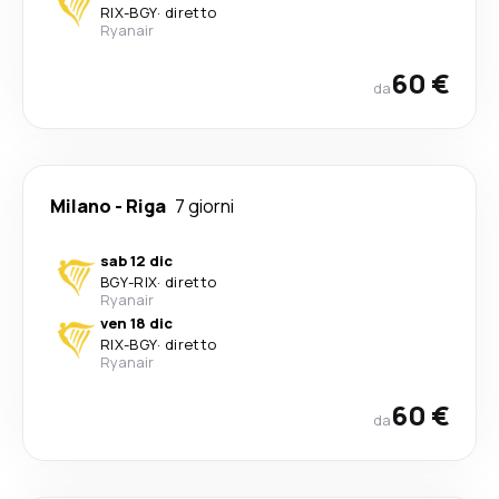
RIX
-
BGY
·
diretto
Ryanair
60 €
da
Milano
-
Riga
7 giorni
sab 12 dic
BGY
-
RIX
·
diretto
Ryanair
ven 18 dic
RIX
-
BGY
·
diretto
Ryanair
60 €
da