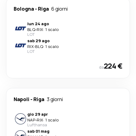
Bologna
-
Riga
6 giorni
lun 24 ago
BLQ
-
RIX
·
1 scalo
LOT
sab 29 ago
RIX
-
BLQ
·
1 scalo
LOT
224 €
da
Napoli
-
Riga
3 giorni
gio 29 apr
NAP
-
RIX
·
1 scalo
Lufthansa
sab 01 mag