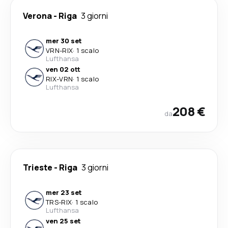
Verona
-
Riga
3 giorni
mer 30 set
VRN
-
RIX
·
1 scalo
Lufthansa
ven 02 ott
RIX
-
VRN
·
1 scalo
Lufthansa
208 €
da
Trieste
-
Riga
3 giorni
mer 23 set
TRS
-
RIX
·
1 scalo
Lufthansa
ven 25 set