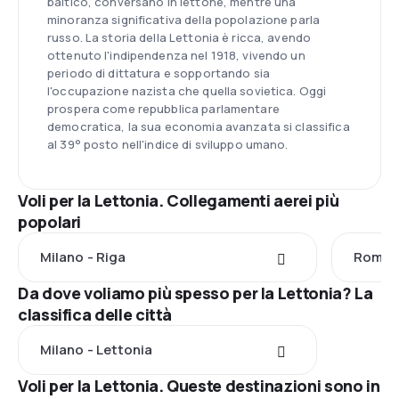
baltico, conversano in lettone, mentre una
minoranza significativa della popolazione parla
russo. La storia della Lettonia è ricca, avendo
ottenuto l'indipendenza nel 1918, vivendo un
periodo di dittatura e sopportando sia
l'occupazione nazista che quella sovietica. Oggi
prospera come repubblica parlamentare
democratica, la sua economia avanzata si classifica
al 39° posto nell'indice di sviluppo umano.
Voli per la Lettonia. Collegamenti aerei più
popolari
Milano - Riga
Roma -
Da dove voliamo più spesso per la Lettonia? La
classifica delle città
Milano - Lettonia
Voli per la Lettonia. Queste destinazioni sono in