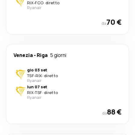
RIX
-
FCO
·
diretto
Ryanair
70 €
da
Venezia
-
Riga
5 giorni
gio 03 set
TSF
-
RIX
·
diretto
Ryanair
lun 07 set
RIX
-
TSF
·
diretto
Ryanair
88 €
da