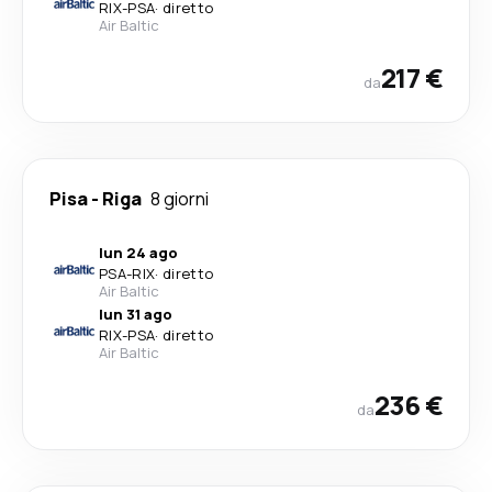
RIX
-
PSA
·
diretto
Air Baltic
217 €
da
Pisa
-
Riga
8 giorni
lun 24 ago
PSA
-
RIX
·
diretto
Air Baltic
lun 31 ago
RIX
-
PSA
·
diretto
Air Baltic
236 €
da