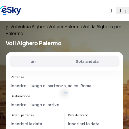
Voli
Voli da Alghero
Voli per Palermo
Voli da Alghero per
Palermo
Voli
Alghero Palermo
a/r
Sola andata
Partenza
Destinazione
Data di partenza
Data di ritorno