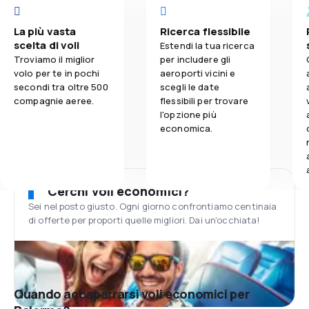
La più vasta
Ricerca flessibile
scelta di voli
Estendi la tua ricerca
Troviamo il miglior
per includere gli
volo per te in pochi
aeroporti vicini e
secondi tra oltre 500
scegli le date
compagnie aeree.
flessibili per trovare
l'opzione più
economica.
Cerchi voli economici?
Sei nel posto giusto. Ogni giorno confrontiamo centinaia
di offerte per proporti quelle migliori. Dai un'occhiata!
Quando accaparrarsi voli economici per