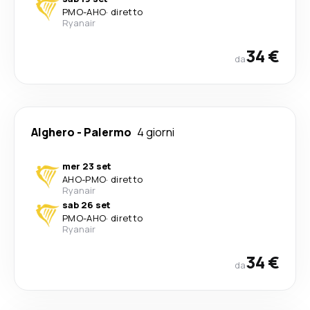
PMO
-
AHO
·
diretto
Ryanair
34 €
da
Alghero
-
Palermo
4 giorni
mer 23 set
AHO
-
PMO
·
diretto
Ryanair
sab 26 set
PMO
-
AHO
·
diretto
Ryanair
34 €
da