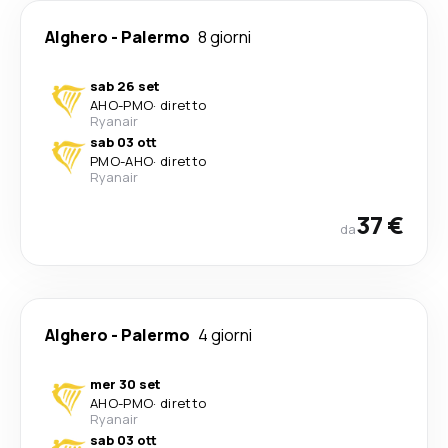
Alghero
-
Palermo
8 giorni
sab 26 set
AHO
-
PMO
·
diretto
Ryanair
sab 03 ott
PMO
-
AHO
·
diretto
Ryanair
37 €
da
Alghero
-
Palermo
4 giorni
mer 30 set
AHO
-
PMO
·
diretto
Ryanair
sab 03 ott