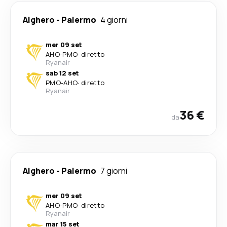
Alghero
-
Palermo
4 giorni
mer 09 set
AHO
-
PMO
·
diretto
Ryanair
sab 12 set
PMO
-
AHO
·
diretto
Ryanair
36 €
da
Alghero
-
Palermo
7 giorni
mer 09 set
AHO
-
PMO
·
diretto
Ryanair
mar 15 set