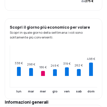
da
275 €
Scopri il giorno più economico per volare
Scopri in quale giorno della settimana i voli sono
solitamente più convenienti.
498 €
338 €
319 €
298 €
262 €
249 €
186 €
lun
mar
mer
gio
ven
sab
dom
Informazioni generali