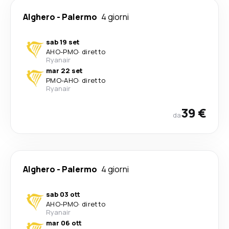
Alghero
-
Palermo
4 giorni
sab 19 set
AHO
-
PMO
·
diretto
Ryanair
mar 22 set
PMO
-
AHO
·
diretto
Ryanair
39 €
da
Alghero
-
Palermo
4 giorni
sab 03 ott
AHO
-
PMO
·
diretto
Ryanair
mar 06 ott