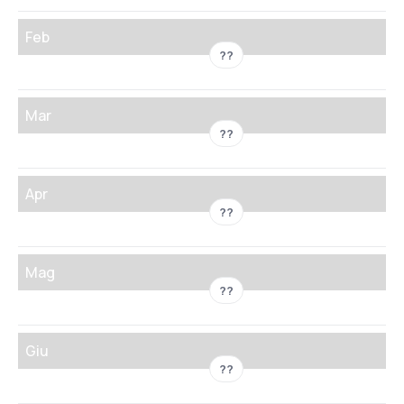
Feb
??
Mar
??
Apr
??
Mag
??
Giu
??