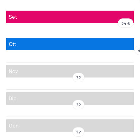
Set
34 €
Ott
Nov
??
Dic
??
Gen
??