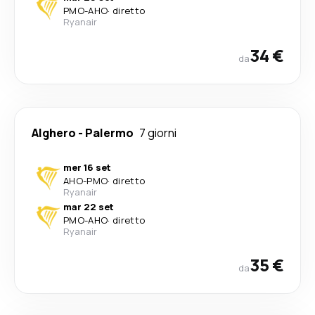
PMO
-
AHO
·
diretto
Ryanair
34 €
da
Alghero
-
Palermo
7 giorni
mer 16 set
AHO
-
PMO
·
diretto
Ryanair
mar 22 set
PMO
-
AHO
·
diretto
Ryanair
35 €
da