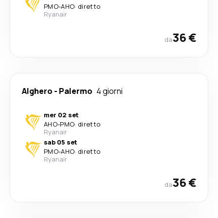
PMO
-
AHO
·
diretto
Ryanair
36 €
da
Alghero
-
Palermo
4 giorni
mer 02 set
AHO
-
PMO
·
diretto
Ryanair
sab 05 set
PMO
-
AHO
·
diretto
Ryanair
36 €
da