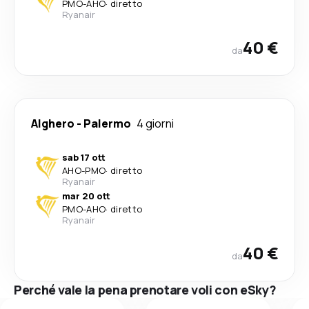
PMO
-
AHO
·
diretto
Ryanair
40 €
da
Alghero
-
Palermo
4 giorni
sab 17 ott
AHO
-
PMO
·
diretto
Ryanair
mar 20 ott
PMO
-
AHO
·
diretto
Ryanair
40 €
da
Perché vale la pena prenotare voli con eSky?