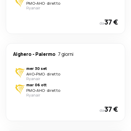
PMO
-
AHO
·
diretto
Ryanair
37 €
da
Alghero
-
Palermo
7 giorni
mer 30 set
AHO
-
PMO
·
diretto
Ryanair
mar 06 ott
PMO
-
AHO
·
diretto
Ryanair
37 €
da