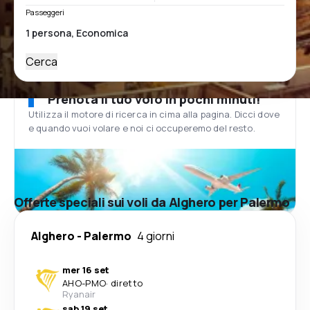
Passeggeri
Cerca
Prenota il tuo volo in pochi minuti!
Utilizza il motore di ricerca in cima alla pagina. Dicci dove
e quando vuoi volare e noi ci occuperemo del resto.
Offerte speciali sui voli da Alghero per Palermo
Alghero
-
Palermo
4 giorni
mer 16 set
AHO
-
PMO
·
diretto
Ryanair
sab 19 set