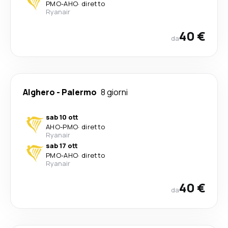
PMO
-
AHO
·
diretto
Ryanair
40 €
da
Alghero
-
Palermo
8 giorni
sab 10 ott
AHO
-
PMO
·
diretto
Ryanair
sab 17 ott
PMO
-
AHO
·
diretto
Ryanair
40 €
da