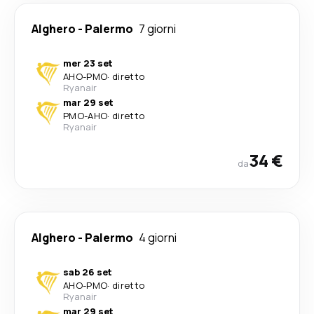
Alghero
-
Palermo
7 giorni
mer 23 set
AHO
-
PMO
·
diretto
Ryanair
mar 29 set
PMO
-
AHO
·
diretto
Ryanair
34 €
da
Alghero
-
Palermo
4 giorni
sab 26 set
AHO
-
PMO
·
diretto
Ryanair
mar 29 set