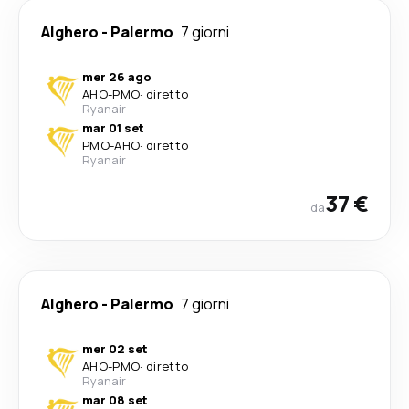
Alghero
-
Palermo
7 giorni
mer 26 ago
AHO
-
PMO
·
diretto
Ryanair
mar 01 set
PMO
-
AHO
·
diretto
Ryanair
37 €
da
Alghero
-
Palermo
7 giorni
mer 02 set
AHO
-
PMO
·
diretto
Ryanair
mar 08 set