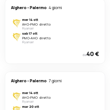
Alghero
-
Palermo
4 giorni
mer 14 ott
AHO
-
PMO
·
diretto
Ryanair
sab 17 ott
PMO
-
AHO
·
diretto
Ryanair
40 €
da
Alghero
-
Palermo
7 giorni
mer 14 ott
AHO
-
PMO
·
diretto
Ryanair
mar 20 ott