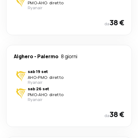
PMO
-
AHO
·
diretto
Ryanair
38 €
da
Alghero
-
Palermo
8 giorni
sab 19 set
AHO
-
PMO
·
diretto
Ryanair
sab 26 set
PMO
-
AHO
·
diretto
Ryanair
38 €
da