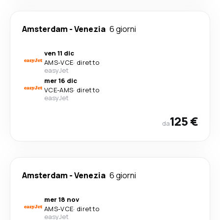
Amsterdam
-
Venezia
6 giorni
ven 11 dic
AMS
-
VCE
·
diretto
easyJet
mer 16 dic
VCE
-
AMS
·
diretto
easyJet
125 €
da
Amsterdam
-
Venezia
6 giorni
mer 18 nov
AMS
-
VCE
·
diretto
easyJet