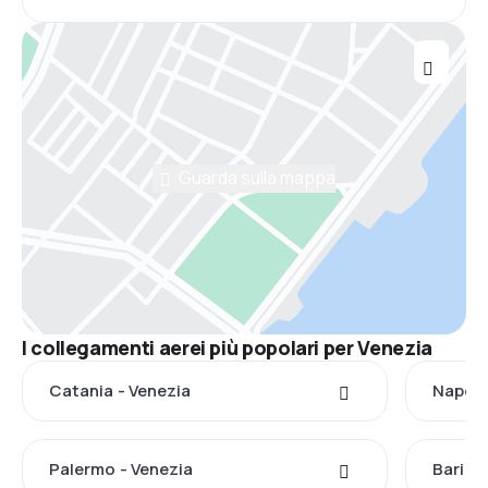
Guarda sulla mappa
I collegamenti aerei più popolari per Venezia
Catania - Venezia
Napoli
Palermo - Venezia
Bari - 