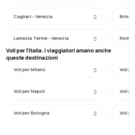
Cagliari - Venezia
Brindis
Lamezia Terme - Venezia
Roma -
Voli per l'Italia. I viaggiatori amano anche
queste destinazioni
Voli per Milano
Voli p
Voli per Napoli
Voli p
Voli per Bologna
Voli pe