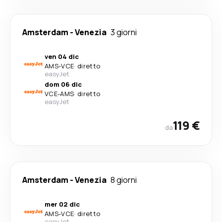
Amsterdam
-
Venezia
3 giorni
ven 04 dic
AMS
-
VCE
·
diretto
easyJet
dom 06 dic
VCE
-
AMS
·
diretto
easyJet
119 €
da
Amsterdam
-
Venezia
8 giorni
mer 02 dic
AMS
-
VCE
·
diretto
easyJet