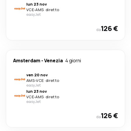
lun 23 nov
VCE
-
AMS
·
diretto
easyJet
126 €
da
Amsterdam
-
Venezia
4 giorni
ven 20 nov
AMS
-
VCE
·
diretto
easyJet
lun 23 nov
VCE
-
AMS
·
diretto
easyJet
126 €
da