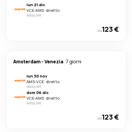
lun 21 dic
VCE
-
AMS
·
diretto
easyJet
123 €
da
Amsterdam
-
Venezia
7 giorni
lun 30 nov
AMS
-
VCE
·
diretto
easyJet
dom 06 dic
VCE
-
AMS
·
diretto
easyJet
123 €
da