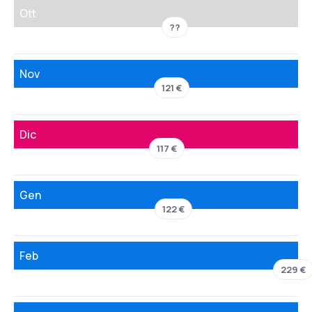
Ott
??
Nov
121 €
Dic
117 €
Gen
122 €
Feb
229 €