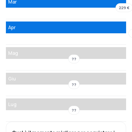
Mar
229 €
Apr
Mag
??
Giu
??
Lug
??