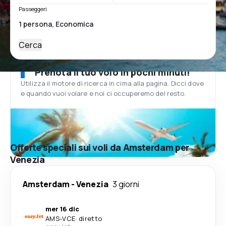
Passeggeri
Cerca
Prenota il tuo volo in pochi minuti!
Utilizza il motore di ricerca in cima alla pagina. Dicci dove
e quando vuoi volare e noi ci occuperemo del resto.
Offerte speciali sui voli da Amsterdam per
Venezia
Amsterdam
-
Venezia
3 giorni
mer 16 dic
AMS
-
VCE
·
diretto