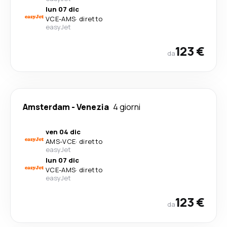
lun 07 dic
VCE
-
AMS
·
diretto
easyJet
123 €
da
Amsterdam
-
Venezia
4 giorni
ven 04 dic
AMS
-
VCE
·
diretto
easyJet
lun 07 dic
VCE
-
AMS
·
diretto
easyJet
123 €
da