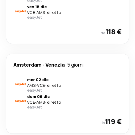
easyJet
ven 18 dic
VCE
-
AMS
·
diretto
easyJet
118 €
da
Amsterdam
-
Venezia
5 giorni
mer 02 dic
AMS
-
VCE
·
diretto
easyJet
dom 06 dic
VCE
-
AMS
·
diretto
easyJet
119 €
da