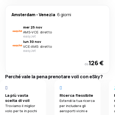
Amsterdam
-
Venezia
6 giorni
mer 25 nov
AMS
-
VCE
·
diretto
easyJet
lun 30 nov
VCE
-
AMS
·
diretto
easyJet
126 €
da
Perché vale la pena prenotare voli con eSky?
La più vasta
Ricerca flessibile
scelta di voli
Estendi la tua ricerca
Troviamo il miglior
per includere gli
volo per te in pochi
aeroporti vicini e