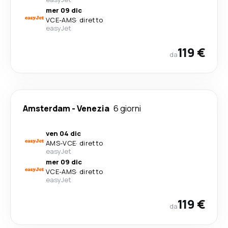
mer 09 dic
VCE
-
AMS
·
diretto
easyJet
119 €
da
Amsterdam
-
Venezia
6 giorni
ven 04 dic
AMS
-
VCE
·
diretto
easyJet
mer 09 dic
VCE
-
AMS
·
diretto
easyJet
119 €
da