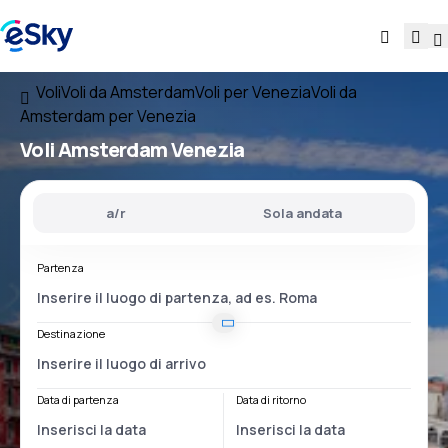
Voli
Voli da Amsterdam
Voli per Venezia
Voli da
Amsterdam per Venezia
Voli
Amsterdam Venezia
a/r
Sola andata
Partenza
Destinazione
Data di partenza
Data di ritorno