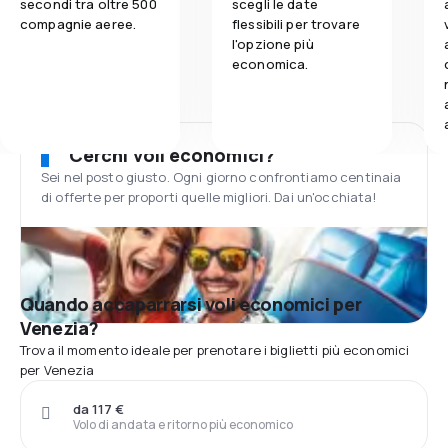
secondi tra oltre 500
scegli le date
compagnie aeree.
flessibili per trovare
l'opzione più
economica.
Cerchi voli economici?
Sei nel posto giusto. Ogni giorno confrontiamo centinaia
di offerte per proporti quelle migliori. Dai un'occhiata!
Quando accaparrarsi voli economici per
Venezia?
Trova il momento ideale per prenotare i biglietti più economici
per Venezia
da 117 €
Volo di andata e ritorno più economico