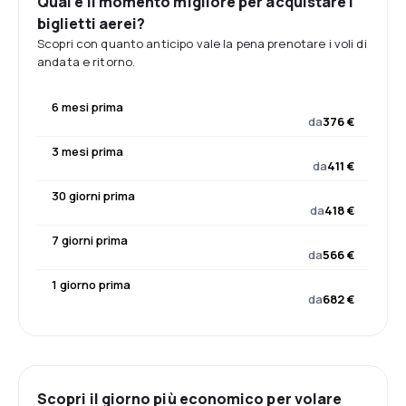
Qual è il momento migliore per acquistare i
biglietti aerei?
Scopri con quanto anticipo vale la pena prenotare i voli di
andata e ritorno.
6 mesi prima
da
376 €
3 mesi prima
da
411 €
30 giorni prima
da
418 €
7 giorni prima
da
566 €
1 giorno prima
da
682 €
Scopri il giorno più economico per volare