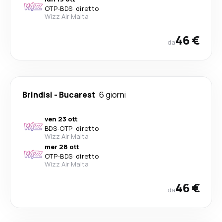
OTP
-
BDS
·
diretto
Wizz Air Malta
46 €
da
Brindisi
-
Bucarest
6 giorni
ven 23 ott
BDS
-
OTP
·
diretto
Wizz Air Malta
mer 28 ott
OTP
-
BDS
·
diretto
Wizz Air Malta
46 €
da