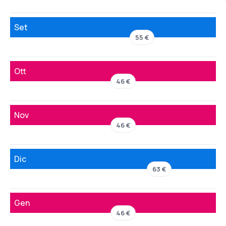
Set
55 €
Ott
46 €
Nov
46 €
Dic
63 €
Gen
46 €