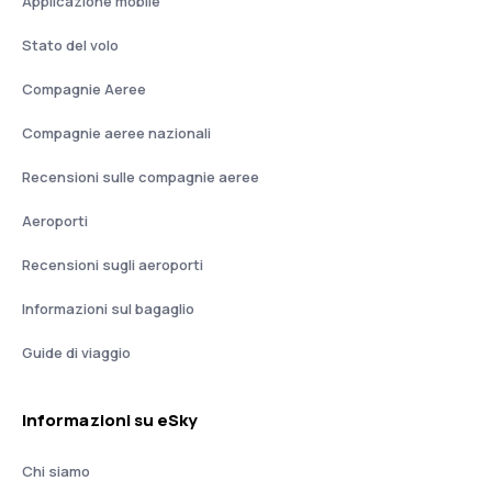
Applicazione mobile
Stato del volo
Compagnie Aeree
Compagnie aeree nazionali
Recensioni sulle compagnie aeree
Aeroporti
Recensioni sugli aeroporti
Informazioni sul bagaglio
Guide di viaggio
Informazioni su eSky
Chi siamo