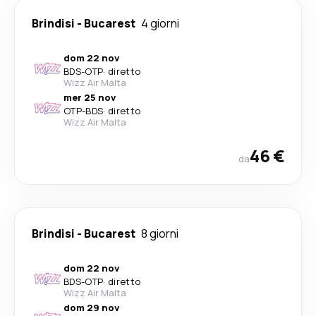
Brindisi
-
Bucarest
4 giorni
dom 22 nov
BDS
-
OTP
·
diretto
Wizz Air Malta
mer 25 nov
OTP
-
BDS
·
diretto
Wizz Air Malta
46 €
da
Brindisi
-
Bucarest
8 giorni
dom 22 nov
BDS
-
OTP
·
diretto
Wizz Air Malta
dom 29 nov