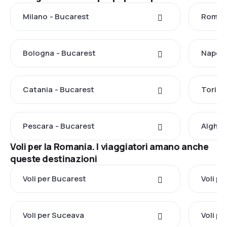
Milano - Bucarest
Roma -
Bologna - Bucarest
Napoli
Catania - Bucarest
Torino
Pescara - Bucarest
Algher
Voli per la Romania. I viaggiatori amano anche
queste destinazioni
Voli per Bucarest
Voli p
Voli per Suceava
Voli p