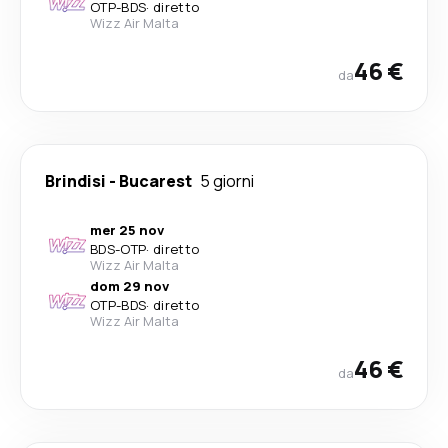
OTP
-
BDS
·
diretto
Wizz Air Malta
46 €
da
Brindisi
-
Bucarest
5 giorni
mer 25 nov
BDS
-
OTP
·
diretto
Wizz Air Malta
dom 29 nov
OTP
-
BDS
·
diretto
Wizz Air Malta
46 €
da