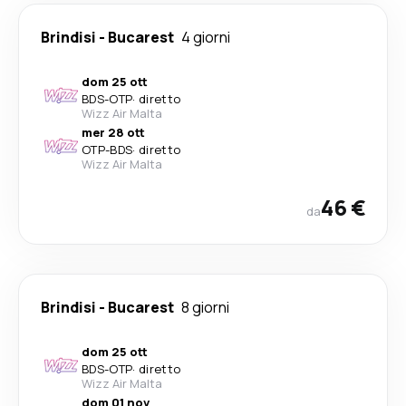
Brindisi
-
Bucarest
4 giorni
dom 25 ott
BDS
-
OTP
·
diretto
Wizz Air Malta
mer 28 ott
OTP
-
BDS
·
diretto
Wizz Air Malta
46 €
da
Brindisi
-
Bucarest
8 giorni
dom 25 ott
BDS
-
OTP
·
diretto
Wizz Air Malta
dom 01 nov