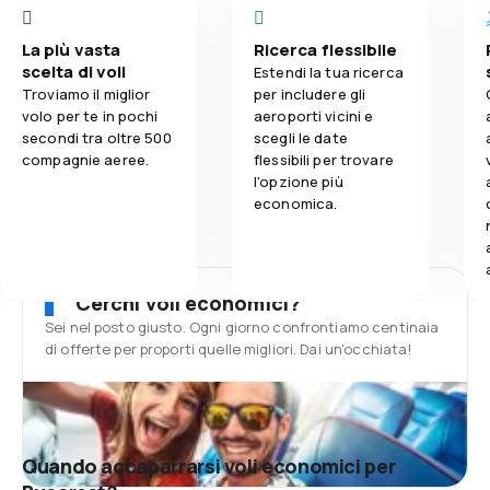
La più vasta
Ricerca flessibile
scelta di voli
Estendi la tua ricerca
Troviamo il miglior
per includere gli
volo per te in pochi
aeroporti vicini e
secondi tra oltre 500
scegli le date
compagnie aeree.
flessibili per trovare
l'opzione più
economica.
Cerchi voli economici?
Sei nel posto giusto. Ogni giorno confrontiamo centinaia
di offerte per proporti quelle migliori. Dai un'occhiata!
Quando accaparrarsi voli economici per