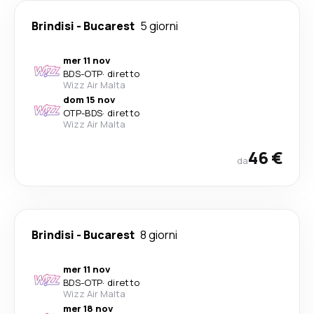
Brindisi
-
Bucarest
5 giorni
mer 11 nov
BDS
-
OTP
·
diretto
Wizz Air Malta
dom 15 nov
OTP
-
BDS
·
diretto
Wizz Air Malta
46 €
da
Brindisi
-
Bucarest
8 giorni
mer 11 nov
BDS
-
OTP
·
diretto
Wizz Air Malta
mer 18 nov