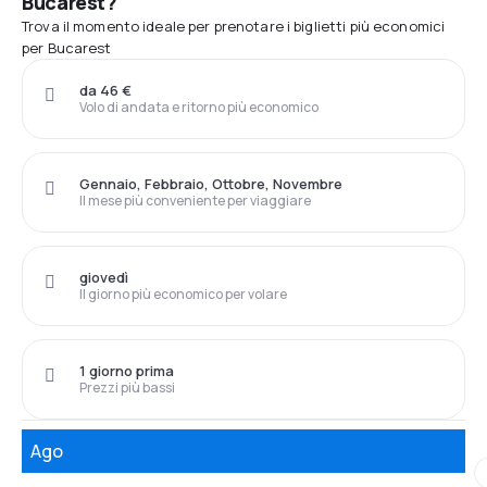
Bucarest?
Trova il momento ideale per prenotare i biglietti più economici
per Bucarest
da 46 €
Volo di andata e ritorno più economico
Gennaio, Febbraio, Ottobre, Novembre
Il mese più conveniente per viaggiare
giovedì
Il giorno più economico per volare
1 giorno prima
Prezzi più bassi
Ago