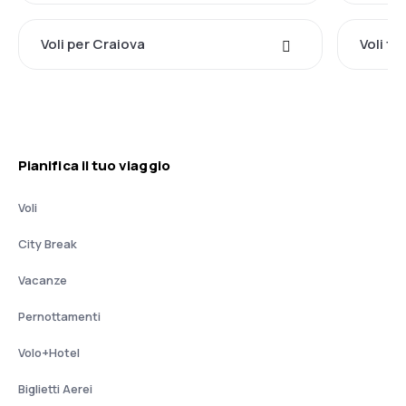
Voli per Craiova
Voli to
Pianifica il tuo viaggio
Voli
City Break
Vacanze
Pernottamenti
Volo+Hotel
Biglietti Aerei