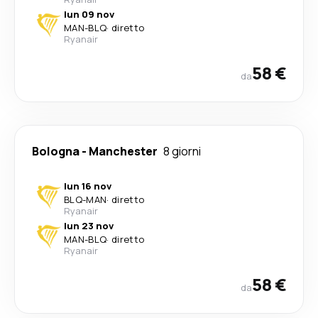
lun 09 nov
MAN
-
BLQ
·
diretto
Ryanair
58 €
da
Bologna
-
Manchester
8 giorni
lun 16 nov
BLQ
-
MAN
·
diretto
Ryanair
lun 23 nov
MAN
-
BLQ
·
diretto
Ryanair
58 €
da