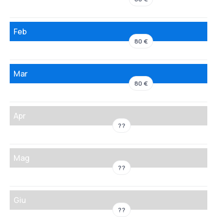
Feb
80 €
Mar
80 €
Apr
??
Mag
??
Giu
??