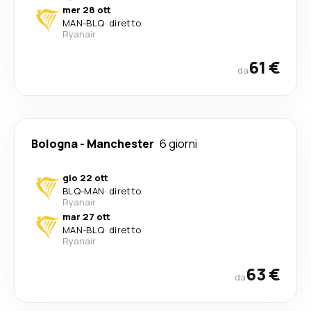
mer 28 ott
MAN
-
BLQ
·
diretto
Ryanair
61 €
da
Bologna
-
Manchester
6 giorni
gio 22 ott
BLQ
-
MAN
·
diretto
Ryanair
mar 27 ott
MAN
-
BLQ
·
diretto
Ryanair
63 €
da