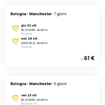
Bologna
-
Manchester
7 giorni
gio 22 ott
BLQ
-
MAN
·
diretto
Ryanair
mer 28 ott
MAN
-
BLQ
·
diretto
Ryanair
61 €
da
Bologna
-
Manchester
6 giorni
ven 23 ott
BLQ
-
MAN
·
diretto
Ryanair UK