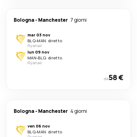
Bologna
-
Manchester
7 giorni
mar 03 nov
BLQ
-
MAN
·
diretto
Ryanair
lun 09 nov
MAN
-
BLQ
·
diretto
Ryanair
58 €
da
Bologna
-
Manchester
4 giorni
ven 06 nov
BLQ
-
MAN
·
diretto
Ryanair