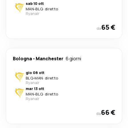
sab 10 ott
MAN
-
BLQ
·
diretto
Ryanair
65 €
da
Bologna
-
Manchester
6 giorni
gio 08 ott
BLQ
-
MAN
·
diretto
Ryanair
mar 13 ott
MAN
-
BLQ
·
diretto
Ryanair
66 €
da