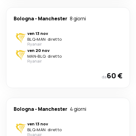
Bologna
-
Manchester
8 giorni
ven 13 nov
BLQ
-
MAN
·
diretto
Ryanair
ven 20 nov
MAN
-
BLQ
·
diretto
Ryanair
60 €
da
Bologna
-
Manchester
4 giorni
ven 13 nov
BLQ
-
MAN
·
diretto
Ryanair