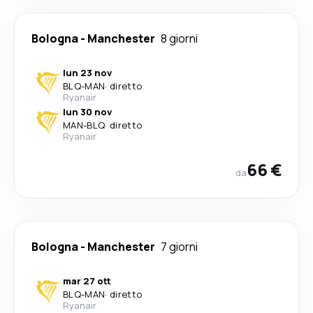
Bologna
-
Manchester
8 giorni
lun 23 nov
BLQ
-
MAN
·
diretto
Ryanair
lun 30 nov
MAN
-
BLQ
·
diretto
Ryanair
66 €
da
Bologna
-
Manchester
7 giorni
mar 27 ott
BLQ
-
MAN
·
diretto
Ryanair