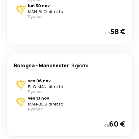
lun 30 nov
MAN
-
BLQ
·
diretto
Ryanair
58 €
da
Bologna
-
Manchester
8 giorni
ven 06 nov
BLQ
-
MAN
·
diretto
Ryanair
ven 13 nov
MAN
-
BLQ
·
diretto
Ryanair
60 €
da