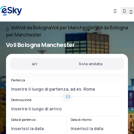
Voli
Voli da Bologna
Voli per Manchester
Voli da Bologna
per Manchester
Voli
Bologna Manchester
a/r
Sola andata
Partenza
Destinazione
Data di partenza
Data di ritorno