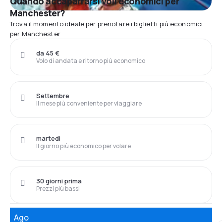
Quando accaparrarsi voli economici per
Manchester?
Trova il momento ideale per prenotare i biglietti più economici
per Manchester
da 45 €
Volo di andata e ritorno più economico
Settembre
Il mese più conveniente per viaggiare
martedì
Il giorno più economico per volare
30 giorni prima
Prezzi più bassi
Ago