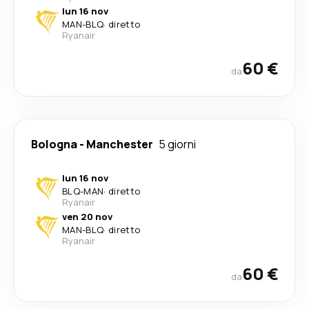
lun 16 nov
MAN
-
BLQ
·
diretto
Ryanair
60 €
da
Bologna
-
Manchester
5 giorni
lun 16 nov
BLQ
-
MAN
·
diretto
Ryanair
ven 20 nov
MAN
-
BLQ
·
diretto
Ryanair
60 €
da