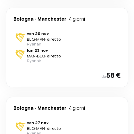
Bologna
-
Manchester
4 giorni
ven 20 nov
BLQ
-
MAN
·
diretto
Ryanair
lun 23 nov
MAN
-
BLQ
·
diretto
Ryanair
58 €
da
Bologna
-
Manchester
4 giorni
ven 27 nov
BLQ
-
MAN
·
diretto
Ryanair