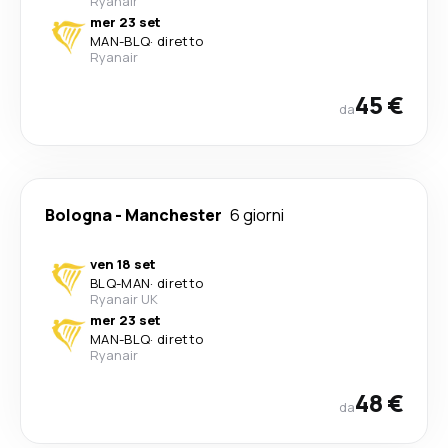
Ryanair
mer 23 set
MAN
-
BLQ
·
diretto
Ryanair
45 €
da
Bologna
-
Manchester
6 giorni
ven 18 set
BLQ
-
MAN
·
diretto
Ryanair UK
mer 23 set
MAN
-
BLQ
·
diretto
Ryanair
48 €
da