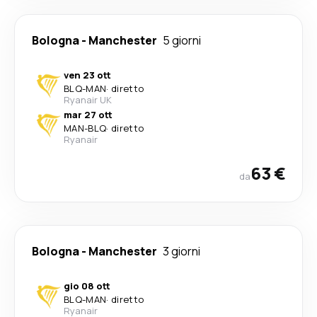
Bologna
-
Manchester
5 giorni
ven 23 ott
BLQ
-
MAN
·
diretto
Ryanair UK
mar 27 ott
MAN
-
BLQ
·
diretto
Ryanair
63 €
da
Bologna
-
Manchester
3 giorni
gio 08 ott
BLQ
-
MAN
·
diretto
Ryanair