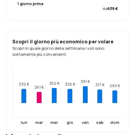
1 giorno prima
da
638 €
Scopri il giorno più economico per volare
Scopri in quale giorno della settimana i voli sono
solitamente più convenienti.
391 €
352 €
332 €
326 €
317 €
293 €
261 €
lun
mar
mer
gio
ven
sab
dom