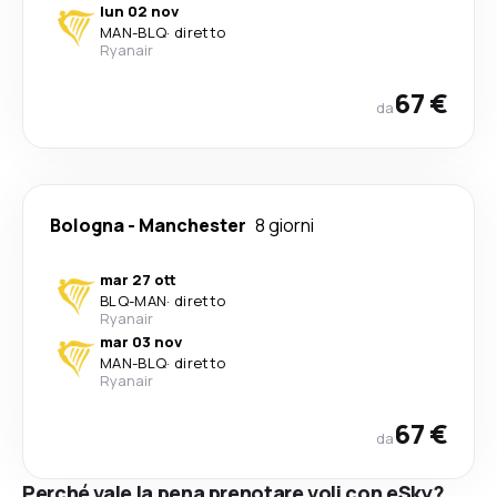
lun 02 nov
MAN
-
BLQ
·
diretto
Ryanair
67 €
da
Bologna
-
Manchester
8 giorni
mar 27 ott
BLQ
-
MAN
·
diretto
Ryanair
mar 03 nov
MAN
-
BLQ
·
diretto
Ryanair
67 €
da
Perché vale la pena prenotare voli con eSky?