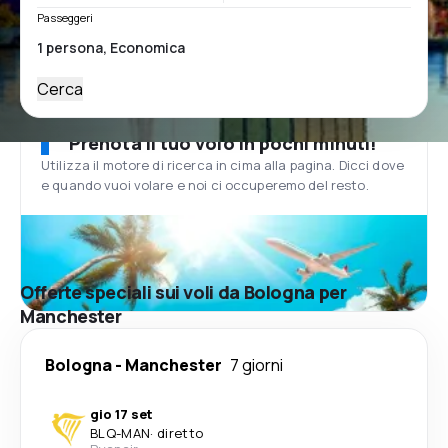
Passeggeri
Cerca
Prenota il tuo volo in pochi minuti!
Utilizza il motore di ricerca in cima alla pagina. Dicci dove
e quando vuoi volare e noi ci occuperemo del resto.
Offerte speciali sui voli da Bologna per
Manchester
Bologna
-
Manchester
7 giorni
gio 17 set
BLQ
-
MAN
·
diretto