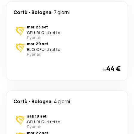
Corfù
-
Bologna
7 giorni
mer 23 set
CFU
-
BLQ
·
diretto
Ryanair
mar 29 set
BLQ
-
CFU
·
diretto
Ryanair
44 €
da
Corfù
-
Bologna
4 giorni
sab 19 set
CFU
-
BLQ
·
diretto
Ryanair
mar 22 set