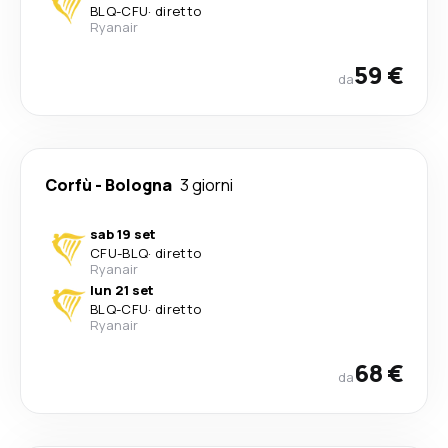
BLQ
-
CFU
·
diretto
Ryanair
59 €
da
Corfù
-
Bologna
3 giorni
sab 19 set
CFU
-
BLQ
·
diretto
Ryanair
lun 21 set
BLQ
-
CFU
·
diretto
Ryanair
68 €
da