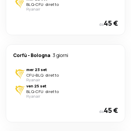
BLQ
-
CFU
·
diretto
Ryanair
45 €
da
Corfù
-
Bologna
3 giorni
mer 23 set
CFU
-
BLQ
·
diretto
Ryanair
ven 25 set
BLQ
-
CFU
·
diretto
Ryanair
45 €
da