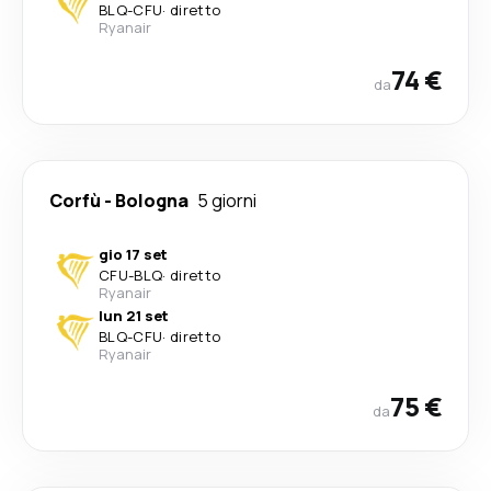
BLQ
-
CFU
·
diretto
Ryanair
74 €
da
Corfù
-
Bologna
5 giorni
gio 17 set
CFU
-
BLQ
·
diretto
Ryanair
lun 21 set
BLQ
-
CFU
·
diretto
Ryanair
75 €
da