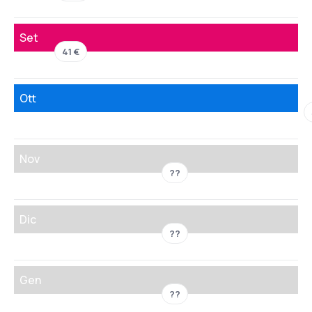
Set
41 €
Ott
Nov
??
Dic
??
Gen
??