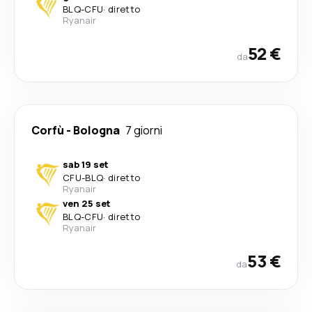
BLQ
-
CFU
·
diretto
Ryanair
52 €
da
Corfù
-
Bologna
7 giorni
sab 19 set
CFU
-
BLQ
·
diretto
Ryanair
ven 25 set
BLQ
-
CFU
·
diretto
Ryanair
53 €
da