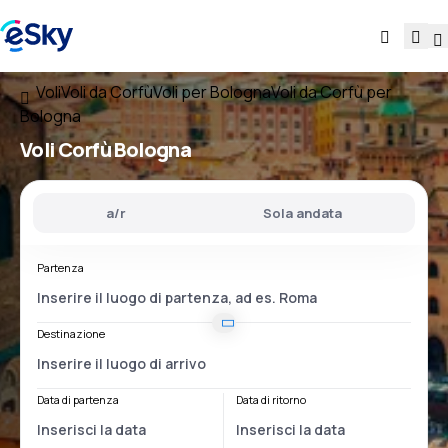
Voli
Voli da Corfù
Voli per Bologna
Voli da Corfù per
Bologna
Voli
Corfù Bologna
a/r
Sola andata
Partenza
Destinazione
Data di partenza
Data di ritorno