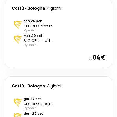
Corfù
-
Bologna
4 giorni
sab 26 set
CFU
-
BLQ
·
diretto
Ryanair
mar 29 set
BLQ
-
CFU
·
diretto
Ryanair
84 €
da
Corfù
-
Bologna
4 giorni
gio 24 set
CFU
-
BLQ
·
diretto
Ryanair
dom 27 set