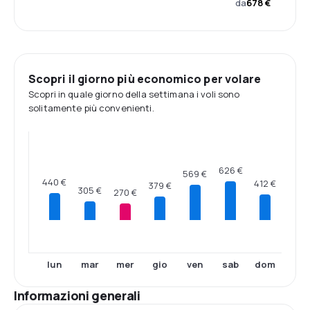
da
678 €
Scopri il giorno più economico per volare
Scopri in quale giorno della settimana i voli sono
solitamente più convenienti.
626 €
569 €
440 €
412 €
379 €
305 €
270 €
lun
mar
mer
gio
ven
sab
dom
Informazioni generali