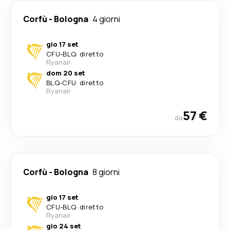
Corfù
-
Bologna
4 giorni
gio 17 set
CFU
-
BLQ
·
diretto
Ryanair
dom 20 set
BLQ
-
CFU
·
diretto
Ryanair
57 €
da
Corfù
-
Bologna
8 giorni
gio 17 set
CFU
-
BLQ
·
diretto
Ryanair
gio 24 set