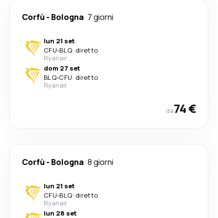
Corfù
-
Bologna
7 giorni
lun 21 set
CFU
-
BLQ
·
diretto
Ryanair
dom 27 set
BLQ
-
CFU
·
diretto
Ryanair
74 €
da
Corfù
-
Bologna
8 giorni
lun 21 set
CFU
-
BLQ
·
diretto
Ryanair
lun 28 set