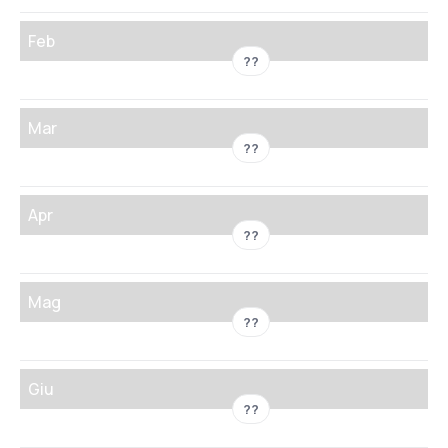
Feb
??
Mar
??
Apr
??
Mag
??
Giu
??