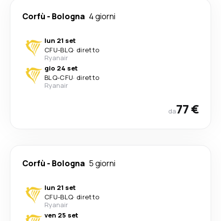
Corfù
-
Bologna
4 giorni
lun 21 set
CFU
-
BLQ
·
diretto
Ryanair
gio 24 set
BLQ
-
CFU
·
diretto
Ryanair
77 €
da
Corfù
-
Bologna
5 giorni
lun 21 set
CFU
-
BLQ
·
diretto
Ryanair
ven 25 set