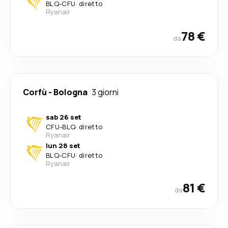
BLQ
-
CFU
·
diretto
Ryanair
78 €
da
Corfù
-
Bologna
3 giorni
sab 26 set
CFU
-
BLQ
·
diretto
Ryanair
lun 28 set
BLQ
-
CFU
·
diretto
Ryanair
81 €
da