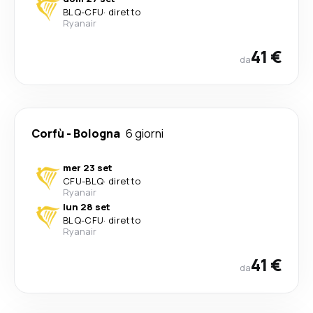
BLQ
-
CFU
·
diretto
Ryanair
41 €
da
Corfù
-
Bologna
6 giorni
mer 23 set
CFU
-
BLQ
·
diretto
Ryanair
lun 28 set
BLQ
-
CFU
·
diretto
Ryanair
41 €
da