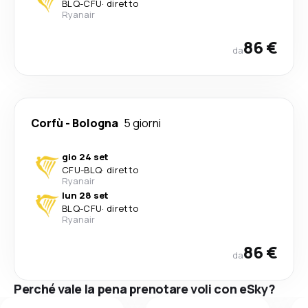
BLQ
-
CFU
·
diretto
Ryanair
86 €
da
Corfù
-
Bologna
5 giorni
gio 24 set
CFU
-
BLQ
·
diretto
Ryanair
lun 28 set
BLQ
-
CFU
·
diretto
Ryanair
86 €
da
Perché vale la pena prenotare voli con eSky?