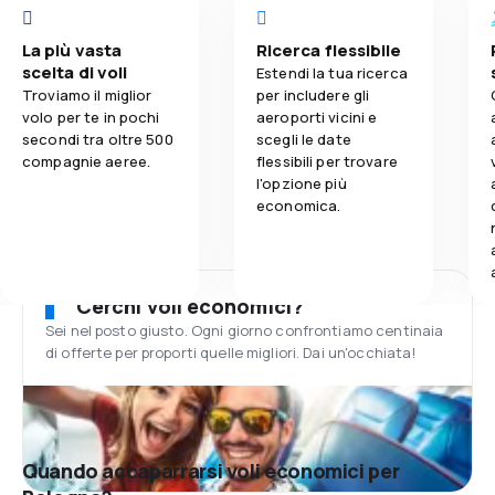
La più vasta
Ricerca flessibile
scelta di voli
Estendi la tua ricerca
Troviamo il miglior
per includere gli
volo per te in pochi
aeroporti vicini e
secondi tra oltre 500
scegli le date
compagnie aeree.
flessibili per trovare
l'opzione più
economica.
Cerchi voli economici?
Sei nel posto giusto. Ogni giorno confrontiamo centinaia
di offerte per proporti quelle migliori. Dai un'occhiata!
Quando accaparrarsi voli economici per