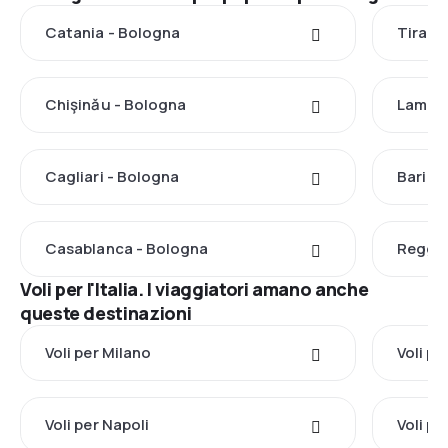
Catania - Bologna
Tirana
Chişinău - Bologna
Lamezi
Cagliari - Bologna
Bari -
Casablanca - Bologna
Reggio
Voli per l'Italia. I viaggiatori amano anche
queste destinazioni
Voli per Milano
Voli p
Voli per Napoli
Voli p