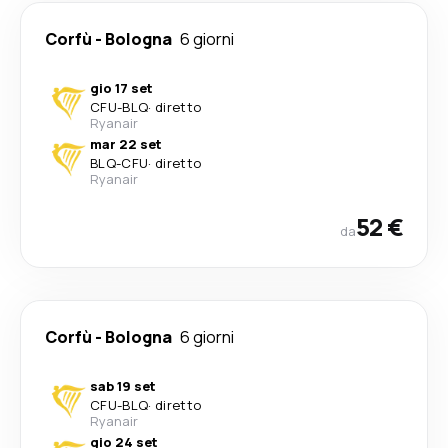
Corfù
-
Bologna
6 giorni
gio 17 set
CFU
-
BLQ
·
diretto
Ryanair
mar 22 set
BLQ
-
CFU
·
diretto
Ryanair
52 €
da
Corfù
-
Bologna
6 giorni
sab 19 set
CFU
-
BLQ
·
diretto
Ryanair
gio 24 set