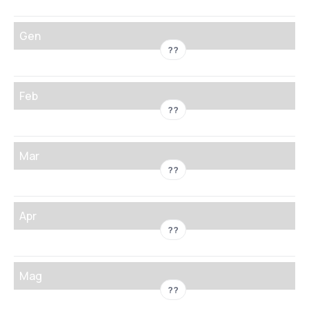
Gen
??
Feb
??
Mar
??
Apr
??
Mag
??