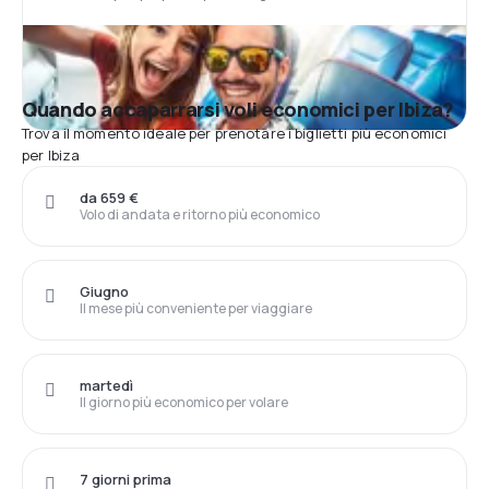
Quando accaparrarsi voli economici per Ibiza?
Trova il momento ideale per prenotare i biglietti più economici
per Ibiza
da 659 €
Volo di andata e ritorno più economico
Giugno
Il mese più conveniente per viaggiare
martedì
Il giorno più economico per volare
7 giorni prima