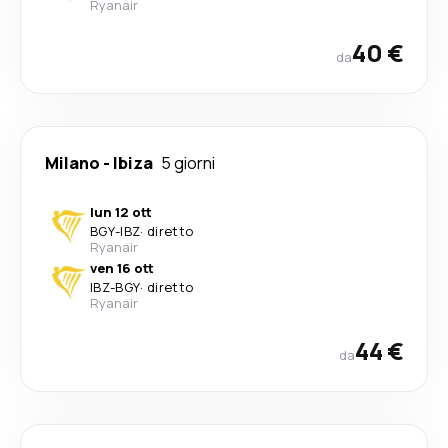
Ryanair
40 €
da
Milano
-
Ibiza
5 giorni
lun 12 ott
BGY
-
IBZ
·
diretto
Ryanair
ven 16 ott
IBZ
-
BGY
·
diretto
Ryanair
44 €
da