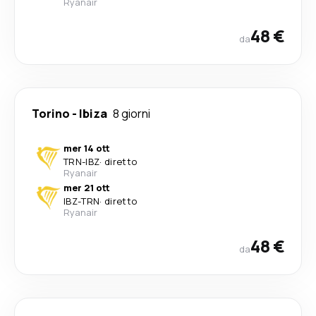
Ryanair
48 €
da
Torino
-
Ibiza
8 giorni
mer 14 ott
TRN
-
IBZ
·
diretto
Ryanair
mer 21 ott
IBZ
-
TRN
·
diretto
Ryanair
48 €
da