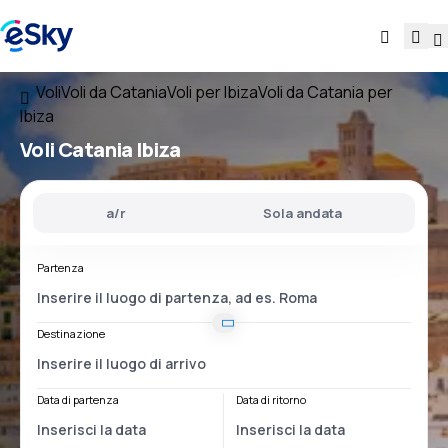
Voli
Voli da Catania
Voli per Ibiza
Voli da Catania per
Ibiza
Voli
Catania Ibiza
a/r
Sola andata
Partenza
Destinazione
Data di partenza
Data di ritorno