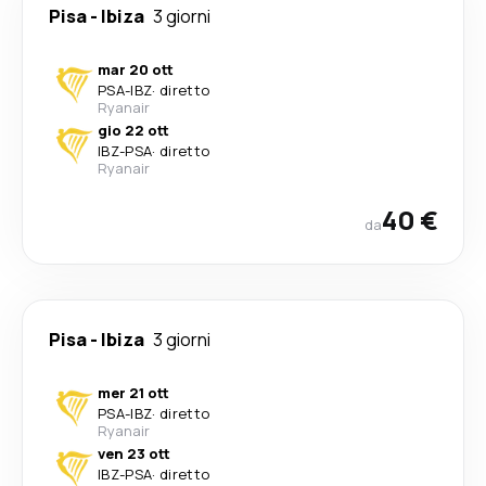
Pisa
-
Ibiza
3 giorni
mar 20 ott
PSA
-
IBZ
·
diretto
Ryanair
gio 22 ott
IBZ
-
PSA
·
diretto
Ryanair
40 €
da
Pisa
-
Ibiza
3 giorni
mer 21 ott
PSA
-
IBZ
·
diretto
Ryanair
ven 23 ott
IBZ
-
PSA
·
diretto