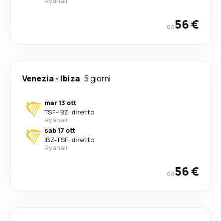
Ryanair
56 €
da
Venezia
-
Ibiza
5 giorni
mar 13 ott
TSF
-
IBZ
·
diretto
Ryanair
sab 17 ott
IBZ
-
TSF
·
diretto
Ryanair
56 €
da