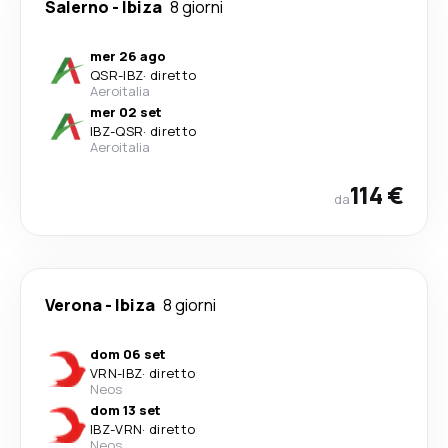
Salerno
-
Ibiza
8 giorni
mer 26 ago
QSR
-
IBZ
·
diretto
Aeroitalia
mer 02 set
IBZ
-
QSR
·
diretto
Aeroitalia
114 €
da
Verona
-
Ibiza
8 giorni
dom 06 set
VRN
-
IBZ
·
diretto
Neos
dom 13 set
IBZ
-
VRN
·
diretto
Neos