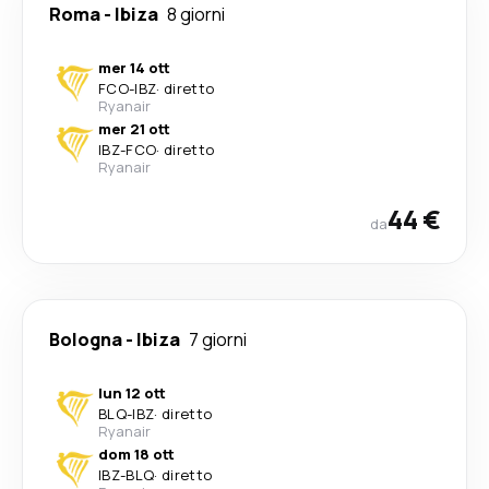
Roma
-
Ibiza
8 giorni
mer 14 ott
FCO
-
IBZ
·
diretto
Ryanair
mer 21 ott
IBZ
-
FCO
·
diretto
Ryanair
44 €
da
Bologna
-
Ibiza
7 giorni
lun 12 ott
BLQ
-
IBZ
·
diretto
Ryanair
dom 18 ott
IBZ
-
BLQ
·
diretto