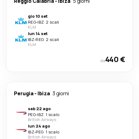
Reggio Calabria
-
Ibiza
5 giorni
gio 10 set
REG
-
IBZ
·
2 scali
KLM
lun 14 set
IBZ
-
REG
·
2 scali
KLM
440 €
da
Perugia
-
Ibiza
3 giorni
sab 22 ago
PEG
-
IBZ
·
1 scalo
British Airways
lun 24 ago
IBZ
-
PEG
·
1 scalo
British Airways