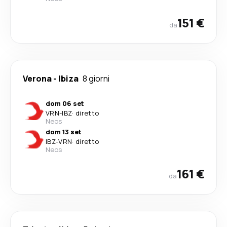
151 €
da
Verona
-
Ibiza
8 giorni
dom 06 set
VRN
-
IBZ
·
diretto
Neos
dom 13 set
IBZ
-
VRN
·
diretto
Neos
161 €
da