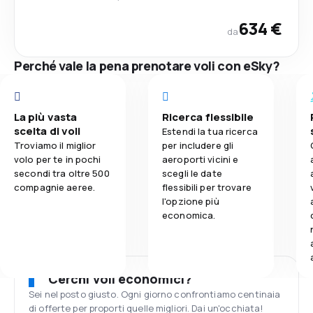
634 €
da
Perché vale la pena prenotare voli con eSky?
La più vasta
Ricerca flessibile
scelta di voli
Estendi la tua ricerca
Troviamo il miglior
per includere gli
volo per te in pochi
aeroporti vicini e
secondi tra oltre 500
scegli le date
compagnie aeree.
flessibili per trovare
l'opzione più
economica.
Cerchi voli economici?
Sei nel posto giusto. Ogni giorno confrontiamo centinaia
di offerte per proporti quelle migliori. Dai un'occhiata!