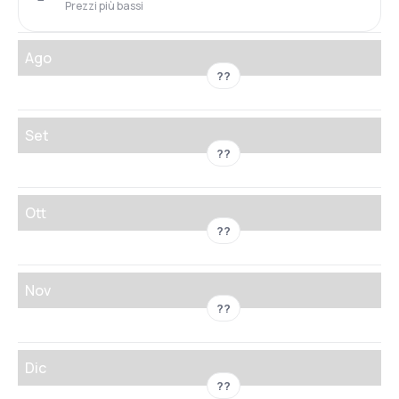
Prezzi più bassi
Ago
??
Set
??
Ott
??
Nov
??
Dic
??