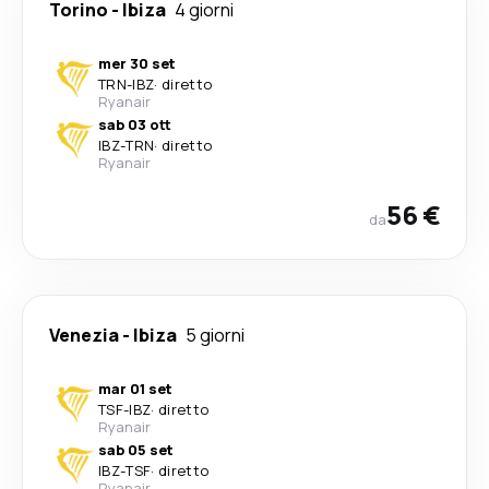
Torino
-
Ibiza
4 giorni
mer 30 set
TRN
-
IBZ
·
diretto
Ryanair
sab 03 ott
IBZ
-
TRN
·
diretto
Ryanair
56 €
da
Venezia
-
Ibiza
5 giorni
mar 01 set
TSF
-
IBZ
·
diretto
Ryanair
sab 05 set
IBZ
-
TSF
·
diretto
Ryanair