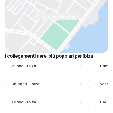
Guarda sulla mappa
I collegamenti aerei più popolari per Ibiza
Milano - Ibiza
Roma -
Bologna - Ibiza
Venezia
Torino - Ibiza
Bari - 