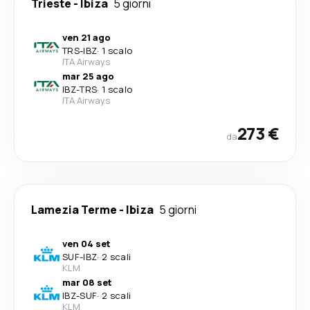
Trieste
-
Ibiza
5 giorni
ven 21 ago
TRS
-
IBZ
·
1 scalo
ITA Airways
mar 25 ago
IBZ
-
TRS
·
1 scalo
ITA Airways
273 €
da
Lamezia Terme
-
Ibiza
5 giorni
ven 04 set
SUF
-
IBZ
·
2 scali
KLM
mar 08 set
IBZ
-
SUF
·
2 scali
KLM