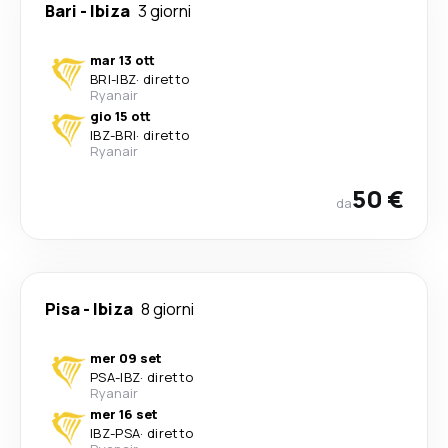
Bari
-
Ibiza
3 giorni
mar 13 ott
BRI
-
IBZ
·
diretto
Ryanair
gio 15 ott
IBZ
-
BRI
·
diretto
Ryanair
50 €
da
Pisa
-
Ibiza
8 giorni
mer 09 set
PSA
-
IBZ
·
diretto
Ryanair
mer 16 set
IBZ
-
PSA
·
diretto