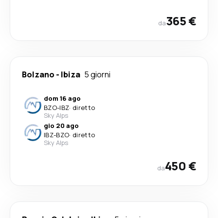
365 €
da
Bolzano
-
Ibiza
5 giorni
dom 16 ago
BZO
-
IBZ
·
diretto
Sky Alps
gio 20 ago
IBZ
-
BZO
·
diretto
Sky Alps
450 €
da