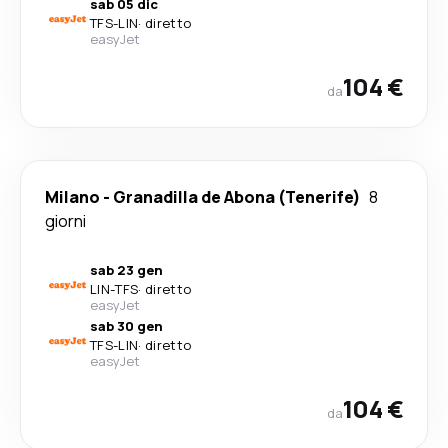
sab 05 dic
TFS
-
LIN
·
diretto
easyJet
104 €
da
Milano
-
Granadilla de Abona (Tenerife)
8
giorni
sab 23 gen
LIN
-
TFS
·
diretto
easyJet
sab 30 gen
TFS
-
LIN
·
diretto
easyJet
104 €
da