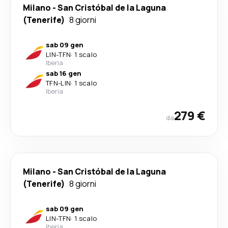
Milano
-
San Cristóbal de la Laguna
(Tenerife)
8 giorni
sab 09 gen
LIN
-
TFN
·
1 scalo
Iberia
sab 16 gen
TFN
-
LIN
·
1 scalo
Iberia
279 €
da
Milano
-
San Cristóbal de la Laguna
(Tenerife)
8 giorni
sab 09 gen
LIN
-
TFN
·
1 scalo
Iberia