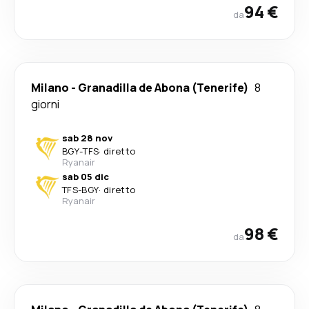
94 €
da
Milano
-
Granadilla de Abona (Tenerife)
8
giorni
sab 28 nov
BGY
-
TFS
·
diretto
Ryanair
sab 05 dic
TFS
-
BGY
·
diretto
Ryanair
98 €
da