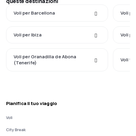
queste destinazioni
Voli per Barcellona
Voli pe
Voli per Ibiza
Voli pe
Voli per Granadilla de Abona
Voli t
(Tenerife)
Pianifica il tuo viaggio
Voli
City Break