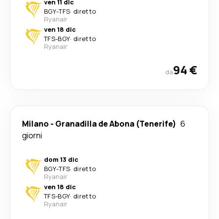
ven 11 dic
BGY
-
TFS
·
diretto
Ryanair
ven 18 dic
TFS
-
BGY
·
diretto
Ryanair
94 €
da
Milano
-
Granadilla de Abona (Tenerife)
6
giorni
dom 13 dic
BGY
-
TFS
·
diretto
Ryanair
ven 18 dic
TFS
-
BGY
·
diretto
Ryanair