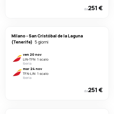
251 €
da
Milano
-
San Cristóbal de la Laguna
(Tenerife)
5 giorni
ven 20 nov
LIN
-
TFN
·
1 scalo
Iberia
mar 24 nov
TFN
-
LIN
·
1 scalo
Iberia
251 €
da