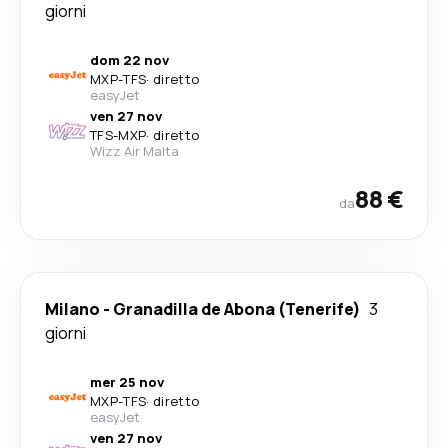
giorni
dom 22 nov
MXP
-
TFS
·
diretto
easyJet
ven 27 nov
TFS
-
MXP
·
diretto
Wizz Air Malta
88 €
da
Milano
-
Granadilla de Abona (Tenerife)
3
giorni
mer 25 nov
MXP
-
TFS
·
diretto
easyJet
ven 27 nov