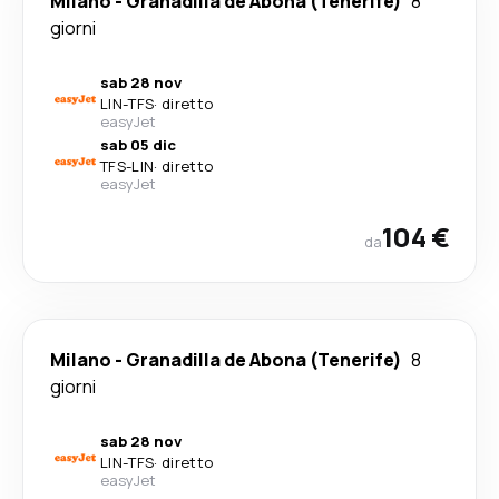
Milano
-
Granadilla de Abona (Tenerife)
8
giorni
sab 28 nov
LIN
-
TFS
·
diretto
easyJet
sab 05 dic
TFS
-
LIN
·
diretto
easyJet
104 €
da
Milano
-
Granadilla de Abona (Tenerife)
8
giorni
sab 28 nov
LIN
-
TFS
·
diretto
easyJet