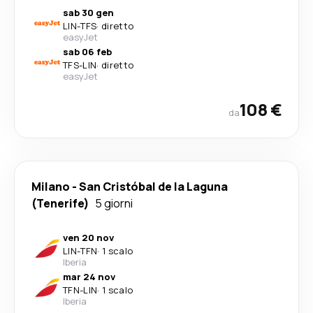
sab 30 gen
LIN
-
TFS
·
diretto
easyJet
sab 06 feb
TFS
-
LIN
·
diretto
easyJet
108 €
da
Milano
-
San Cristóbal de la Laguna
(Tenerife)
5 giorni
ven 20 nov
LIN
-
TFN
·
1 scalo
Iberia
mar 24 nov
TFN
-
LIN
·
1 scalo
Iberia