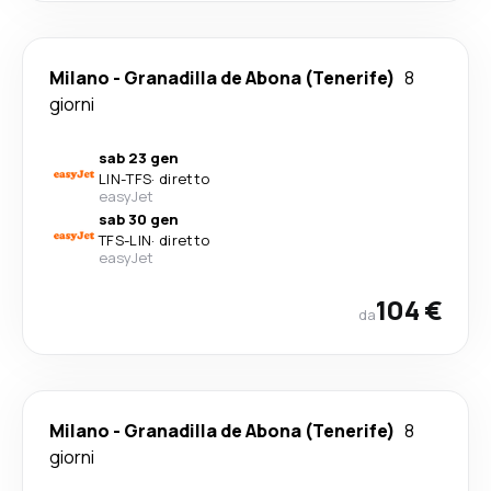
Milano
-
Granadilla de Abona (Tenerife)
8
giorni
sab 23 gen
LIN
-
TFS
·
diretto
easyJet
sab 30 gen
TFS
-
LIN
·
diretto
easyJet
104 €
da
Milano
-
Granadilla de Abona (Tenerife)
8
giorni