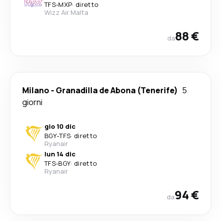
TFS
-
MXP
·
diretto
Wizz Air Malta
88 €
da
Milano
-
Granadilla de Abona (Tenerife)
5
giorni
gio 10 dic
BGY
-
TFS
·
diretto
Ryanair
lun 14 dic
TFS
-
BGY
·
diretto
Ryanair
94 €
da