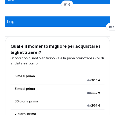
91 €
Lug
167
Qual è il momento migliore per acquistare i
biglietti aerei?
Scopri con quanto anticipo vale la pena prenotare i voli di
andata e ritorno.
6 mesi prima
da
303 €
3 mesi prima
da
224 €
30 giorni prima
da
264 €
7 giorni prima