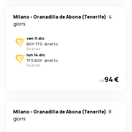
Milano
-
Granadilla de Abona (Tenerife)
4
giorni
ven 11 dic
BGY
-
TFS
·
diretto
Ryanair
lun 14 dic
TFS
-
BGY
·
diretto
Ryanair
94 €
da
Milano
-
Granadilla de Abona (Tenerife)
8
giorni