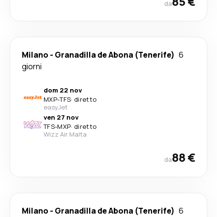
85 €
da
Milano
-
Granadilla de Abona (Tenerife)
6
giorni
dom 22 nov
MXP
-
TFS
·
diretto
easyJet
ven 27 nov
TFS
-
MXP
·
diretto
Wizz Air Malta
88 €
da
Milano
-
Granadilla de Abona (Tenerife)
6