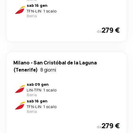
sab 16 gen
TFN
-
LIN
·
1 scalo
Iberia
279 €
da
Milano
-
San Cristóbal de la Laguna
(Tenerife)
8 giorni
sab 09 gen
LIN
-
TFN
·
1 scalo
Iberia
sab 16 gen
TFN
-
LIN
·
1 scalo
Iberia
279 €
da