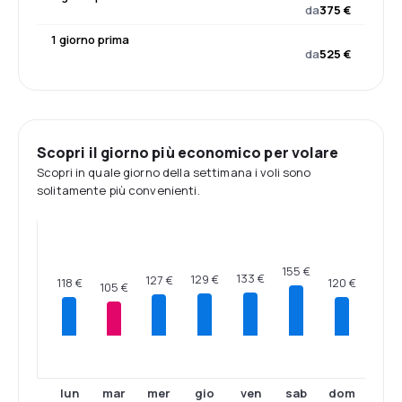
da
375 €
1 giorno prima
da
525 €
Scopri il giorno più economico per volare
Scopri in quale giorno della settimana i voli sono
solitamente più convenienti.
155 €
133 €
129 €
127 €
120 €
118 €
105 €
lun
mar
mer
gio
ven
sab
dom