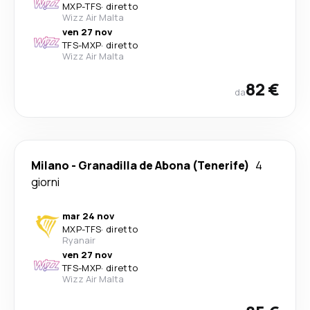
MXP
-
TFS
·
diretto
Wizz Air Malta
ven 27 nov
TFS
-
MXP
·
diretto
Wizz Air Malta
82 €
da
Milano
-
Granadilla de Abona (Tenerife)
4
giorni
mar 24 nov
MXP
-
TFS
·
diretto
Ryanair
ven 27 nov
TFS
-
MXP
·
diretto
Wizz Air Malta