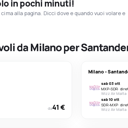
olo in pochi minuti!
in cima alla pagina. Dicci dove e quando vuoi volare e
 voli da Milano per Santande
Milano
-
Santand
sab 03 ott
MXP
-
SDR
·
dire
Wizz Air Malta
sab 10 ott
41 €
SDR
-
MXP
·
dire
da
Wizz Air Malta