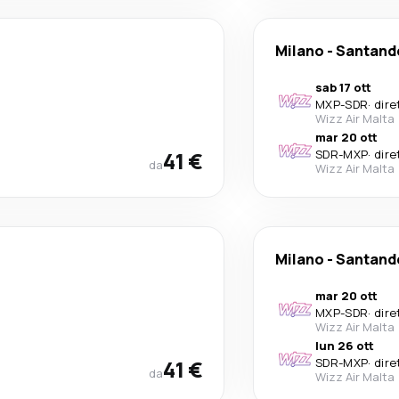
Milano
-
Santand
sab 17 ott
MXP
-
SDR
·
dire
Wizz Air Malta
mar 20 ott
41 €
SDR
-
MXP
·
dire
da
Wizz Air Malta
Milano
-
Santand
mar 20 ott
MXP
-
SDR
·
dire
Wizz Air Malta
lun 26 ott
41 €
SDR
-
MXP
·
dire
da
Wizz Air Malta