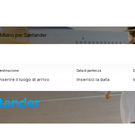
a Milano per Santander
estinazione
Data di partenza
D
tander