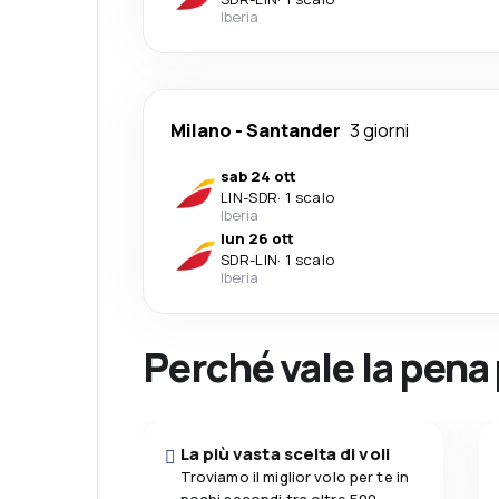
Iberia
Milano
-
Santander
3 giorni
sab 24 ott
LIN
-
SDR
·
1 scalo
Iberia
lun 26 ott
SDR
-
LIN
·
1 scalo
Iberia
Perché vale la pena
La più vasta scelta di voli
Troviamo il miglior volo per te in