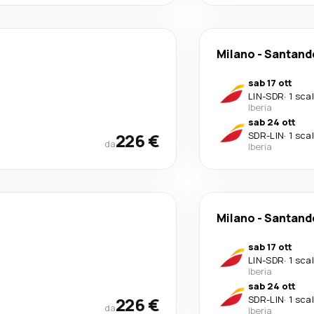
Milano
-
Santand
sab 17 ott
LIN
-
SDR
·
1 sca
Iberia
sab 24 ott
226 €
SDR
-
LIN
·
1 sca
da
Iberia
Milano
-
Santand
sab 17 ott
LIN
-
SDR
·
1 sca
Iberia
sab 24 ott
226 €
SDR
-
LIN
·
1 sca
da
Iberia