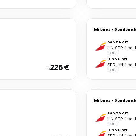
Milano
-
Santand
sab 24 ott
LIN
-
SDR
·
1 sca
Iberia
lun 26 ott
226 €
SDR
-
LIN
·
1 sca
da
Iberia
Milano
-
Santand
sab 24 ott
LIN
-
SDR
·
1 sca
Iberia
lun 26 ott
SDR
-
LIN
·
1 sca