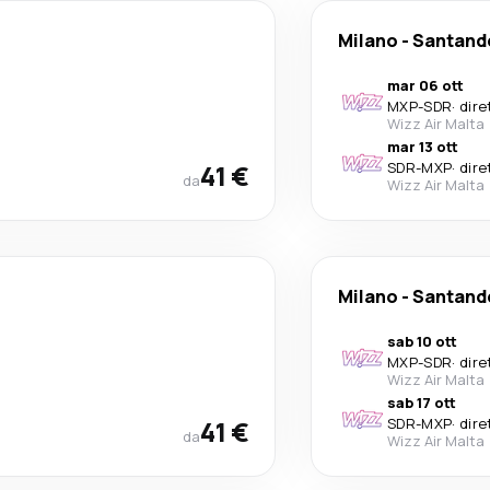
Milano
-
Santand
mar 06 ott
MXP
-
SDR
·
dire
Wizz Air Malta
mar 13 ott
41 €
SDR
-
MXP
·
dire
da
Wizz Air Malta
Milano
-
Santand
sab 10 ott
MXP
-
SDR
·
dire
Wizz Air Malta
sab 17 ott
41 €
SDR
-
MXP
·
dire
da
Wizz Air Malta