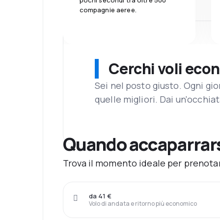
pochi secondi tra oltre 500
compagnie aeree.
Cerchi voli eco
Sei nel posto giusto. Ogni gi
quelle migliori. Dai un'occhiat
Quando accaparrars
Trova il momento ideale per prenotar
da 41 €
Volo di andata e ritorno più economico