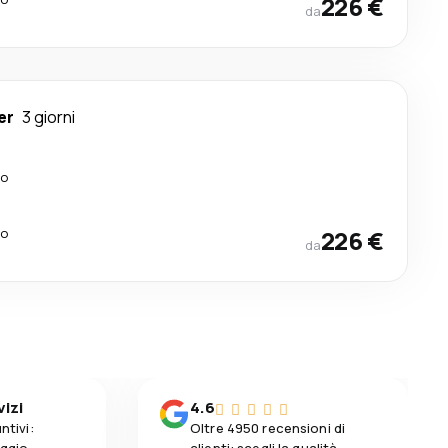
226 €
da
er
3 giorni
lo
lo
226 €
da
vizi
4.6
ntivi:
Oltre 4950 recensioni di