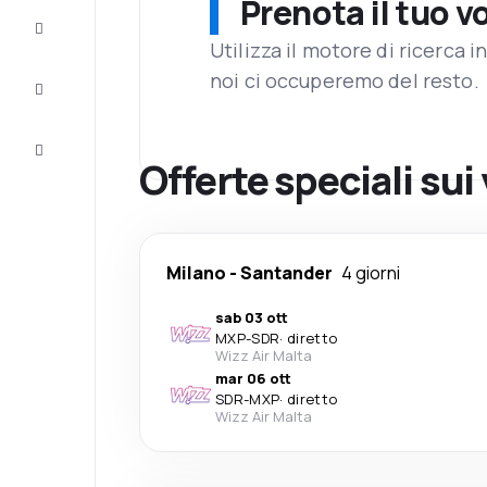
Prenota il tuo v
Completa
il viaggio
Utilizza il motore di ricerca 
noi ci occuperemo del resto.
Ispirazione
e consigli
Servizio
clienti
Offerte speciali sui
Milano
-
Santander
4 giorni
sab 03 ott
MXP
-
SDR
·
diretto
Wizz Air Malta
mar 06 ott
SDR
-
MXP
·
diretto
Wizz Air Malta