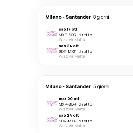
Milano
-
Santander
8 giorni
sab 17 ott
MXP
-
SDR
·
diretto
Wizz Air Malta
sab 24 ott
SDR
-
MXP
·
diretto
Wizz Air Malta
Milano
-
Santander
5 giorni
mar 20 ott
MXP
-
SDR
·
diretto
Wizz Air Malta
sab 24 ott
SDR
-
MXP
·
diretto
Wizz Air Malta