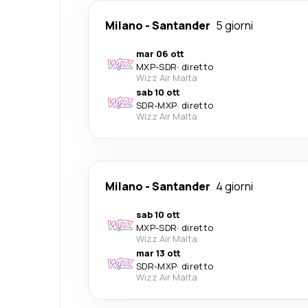
Milano
-
Santander
5 giorni
mar 06 ott
MXP
-
SDR
·
diretto
Wizz Air Malta
sab 10 ott
SDR
-
MXP
·
diretto
Wizz Air Malta
Milano
-
Santander
4 giorni
sab 10 ott
MXP
-
SDR
·
diretto
Wizz Air Malta
mar 13 ott
SDR
-
MXP
·
diretto
Wizz Air Malta