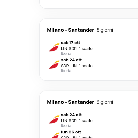
Milano
-
Santander
8 giorni
sab 17 ott
LIN
-
SDR
·
1 scalo
Iberia
sab 24 ott
SDR
-
LIN
·
1 scalo
Iberia
Milano
-
Santander
3 giorni
sab 24 ott
LIN
-
SDR
·
1 scalo
Iberia
lun 26 ott
SDR
-
LIN
·
1 scalo