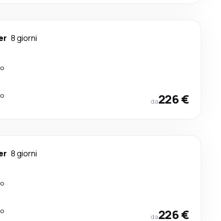
er
8 giorni
lo
lo
226 €
da
er
8 giorni
lo
lo
226 €
da