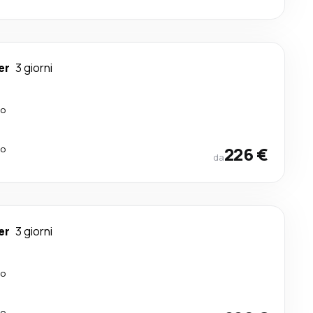
er
3 giorni
lo
lo
226 €
da
er
3 giorni
lo
lo