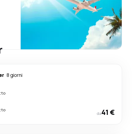
r
er
8 giorni
tto
tto
41 €
da