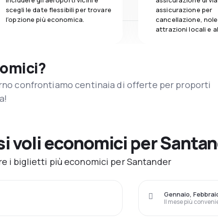
includere gli aeroporti vicini e
assicurazione di vi
scegli le date flessibili per trovare
assicurazione per
l'opzione più economica.
cancellazione, nole
attrazioni locali e 
nomici?
orno confrontiamo centinaia di offerte per proporti
a!
i voli economici per Santa
e i biglietti più economici per Santander
Gennaio, Febbrai
Il mese più conveni