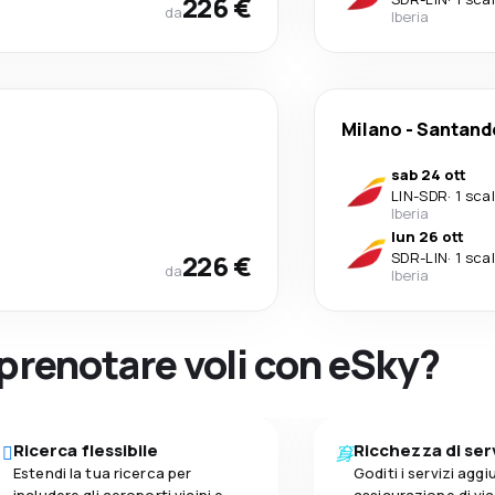
226 €
da
Iberia
Milano
-
Santand
sab 24 ott
LIN
-
SDR
·
1 sca
Iberia
lun 26 ott
226 €
SDR
-
LIN
·
1 sca
da
Iberia
 prenotare voli con eSky?
Ricerca flessibile
Ricchezza di ser
Estendi la tua ricerca per
Goditi i servizi aggiu