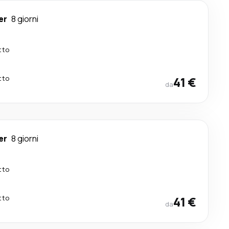
er
8 giorni
tto
tto
41 €
da
er
8 giorni
tto
tto
41 €
da