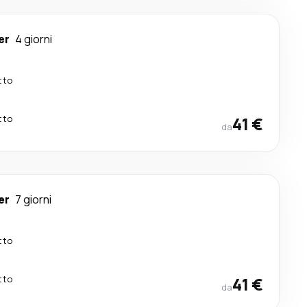
er
4 giorni
tto
tto
41 €
da
er
7 giorni
tto
tto
41 €
da