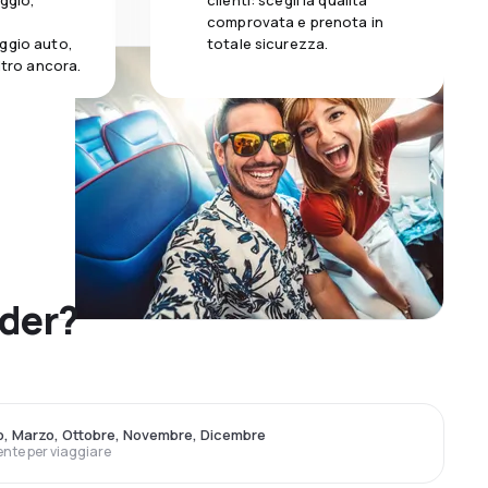
aggio,
clienti: scegli la qualità
comprovata e prenota in
ggio auto,
totale sicurezza.
altro ancora.
nder?
o, Marzo, Ottobre, Novembre, Dicembre
ente per viaggiare