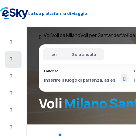
La tua piattaforma di viaggio
Voli
Voli da Milano
Voli per Santander
Voli d
Volo+Hotel
a/r
Sola andata
Voli
Partenza
D
Vacanze
City
Break
Voli
Milano San
Pernottamenti
Offerte