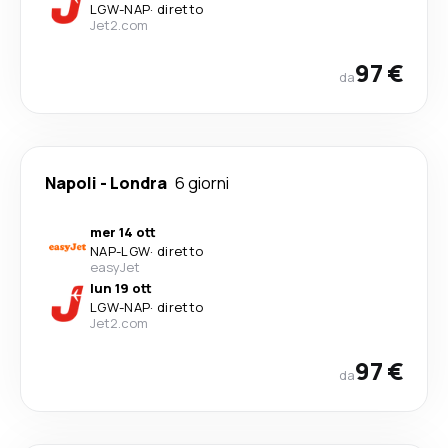
LGW
-
NAP
·
diretto
Jet2.com
97 €
da
Napoli
-
Londra
6 giorni
mer 14 ott
NAP
-
LGW
·
diretto
easyJet
lun 19 ott
LGW
-
NAP
·
diretto
Jet2.com
97 €
da