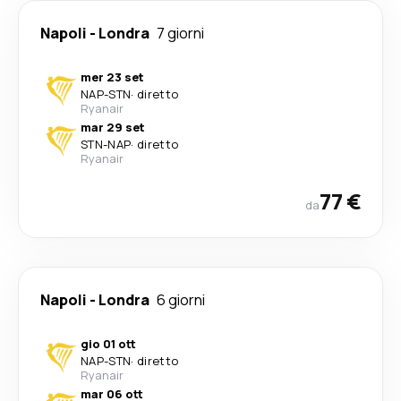
Napoli
-
Londra
7 giorni
mer 23 set
NAP
-
STN
·
diretto
Ryanair
mar 29 set
STN
-
NAP
·
diretto
Ryanair
77 €
da
Napoli
-
Londra
6 giorni
gio 01 ott
NAP
-
STN
·
diretto
Ryanair
mar 06 ott