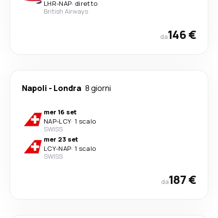
LHR
-
NAP
·
diretto
British Airways
146 €
da
Napoli
-
Londra
8 giorni
mer 16 set
NAP
-
LCY
·
1 scalo
SWISS
mer 23 set
LCY
-
NAP
·
1 scalo
SWISS
187 €
da