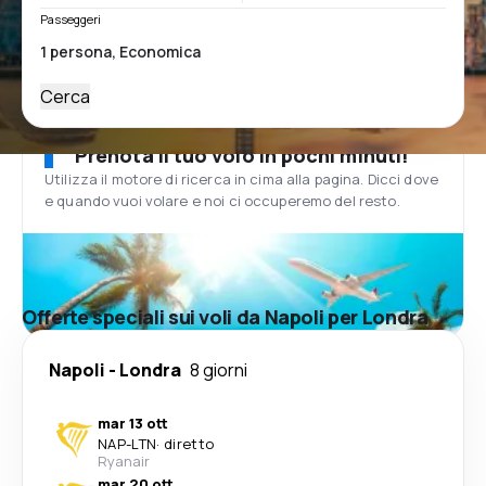
Passeggeri
Cerca
Prenota il tuo volo in pochi minuti!
Utilizza il motore di ricerca in cima alla pagina. Dicci dove
e quando vuoi volare e noi ci occuperemo del resto.
Offerte speciali sui voli da Napoli per Londra
Napoli
-
Londra
8 giorni
mar 13 ott
NAP
-
LTN
·
diretto
Ryanair
mar 20 ott