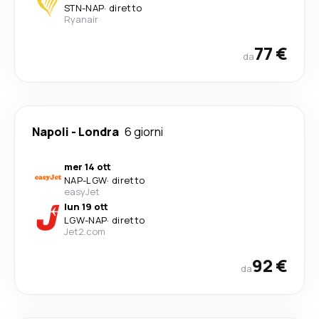
STN
-
NAP
·
diretto
Ryanair
77 €
da
Napoli
-
Londra
6 giorni
mer 14 ott
NAP
-
LGW
·
diretto
easyJet
lun 19 ott
LGW
-
NAP
·
diretto
Jet2.com
92 €
da