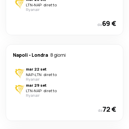
LTN
-
NAP
·
diretto
Ryanair
69 €
da
Napoli
-
Londra
8 giorni
mar 22 set
NAP
-
LTN
·
diretto
Ryanair
mar 29 set
LTN
-
NAP
·
diretto
Ryanair
72 €
da