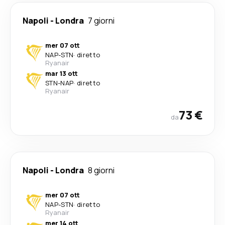
Napoli
-
Londra
7 giorni
mer 07 ott
NAP
-
STN
·
diretto
Ryanair
mar 13 ott
STN
-
NAP
·
diretto
Ryanair
73 €
da
Napoli
-
Londra
8 giorni
mer 07 ott
NAP
-
STN
·
diretto
Ryanair
mer 14 ott