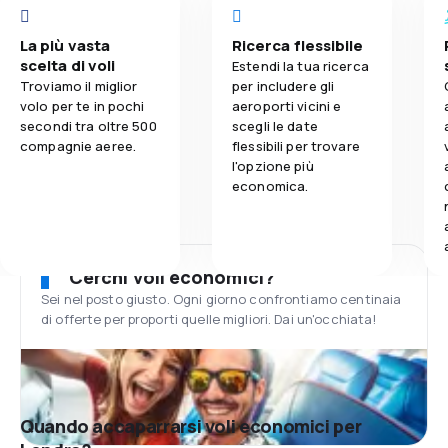
La più vasta
Ricerca flessibile
scelta di voli
Estendi la tua ricerca
Troviamo il miglior
per includere gli
volo per te in pochi
aeroporti vicini e
secondi tra oltre 500
scegli le date
compagnie aeree.
flessibili per trovare
l'opzione più
economica.
Cerchi voli economici?
Sei nel posto giusto. Ogni giorno confrontiamo centinaia
di offerte per proporti quelle migliori. Dai un'occhiata!
Quando accaparrarsi voli economici per