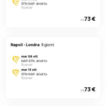
STN
-
NAP
·
diretto
Ryanair
73 €
da
Napoli
-
Londra
8 giorni
mar 06 ott
NAP
-
STN
·
diretto
Ryanair
mar 13 ott
STN
-
NAP
·
diretto
Ryanair
73 €
da