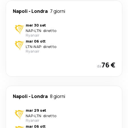
Napoli
-
Londra
7 giorni
mer 30 set
NAP
-
LTN
·
diretto
Ryanair
mar 06 ott
LTN
-
NAP
·
diretto
Ryanair
76 €
da
Napoli
-
Londra
8 giorni
mar 29 set
NAP
-
LTN
·
diretto
Ryanair
mar 06 ott