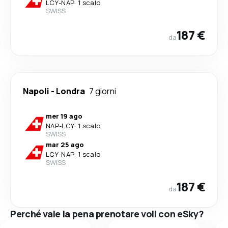
LCY
-
NAP
·
1 scalo
SWISS
187 €
da
Napoli
-
Londra
7 giorni
mer 19 ago
NAP
-
LCY
·
1 scalo
SWISS
mar 25 ago
LCY
-
NAP
·
1 scalo
SWISS
187 €
da
Perché vale la pena prenotare voli con eSky?