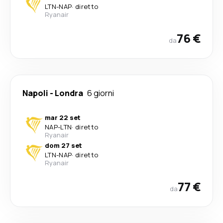
LTN
-
NAP
·
diretto
Ryanair
76 €
da
Napoli
-
Londra
6 giorni
mar 22 set
NAP
-
LTN
·
diretto
Ryanair
dom 27 set
LTN
-
NAP
·
diretto
Ryanair
77 €
da