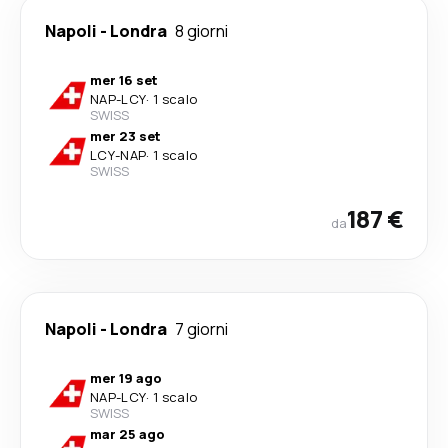
Napoli
-
Londra
8 giorni
mer 16 set
NAP
-
LCY
·
1 scalo
SWISS
mer 23 set
LCY
-
NAP
·
1 scalo
SWISS
187 €
da
Napoli
-
Londra
7 giorni
mer 19 ago
NAP
-
LCY
·
1 scalo
SWISS
mar 25 ago