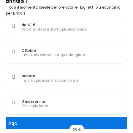
Brindisi?
Trova il momento ideale per prenotare i biglietti più economici
per Brindisi
da 41 €
Volo di andata e ritorno più economico
Ottobre
Il mese più conveniente per viaggiare
sabato
Il giorno più economico per volare
3 mesi prima
Prezzi più bassi
Ago
58 €