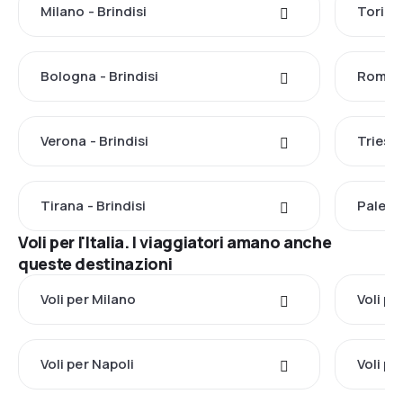
Milano - Brindisi
Torino 
Bologna - Brindisi
Roma -
Verona - Brindisi
Trieste
Tirana - Brindisi
Palermo
Voli per l'Italia. I viaggiatori amano anche
queste destinazioni
Voli per Milano
Voli p
Voli per Napoli
Voli p