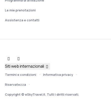
Programma di affiliazione
Le mie prenotazioni
Assistenza e contatti
Siti web internazionali
Termini e condizioni
Informativa privacy
Riservatezza
Copyright © eSkyTravel.it. Tutti i diritti riservati.