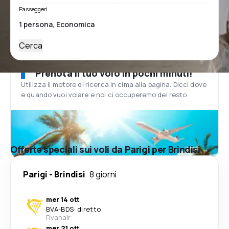
Passeggeri
Cerca
Prenota il tuo volo in pochi minuti!
Utilizza il motore di ricerca in cima alla pagina. Dicci dove
e quando vuoi volare e noi ci occuperemo del resto.
Offerte speciali sui voli da Parigi per Brindisi
Parigi
-
Brindisi
8 giorni
mer 14 ott
BVA
-
BDS
·
diretto
Ryanair
mer 21 ott