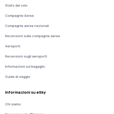
Stato del volo
Compagnie Aeree
Compagnie aeree nazionali
Recensioni sulle compagnie aeree
Aeroporti
Recensioni sugli aeroporti
Informazioni sul bagaglio
Guide di viaggio
Informazioni su eSky
Chi siamo