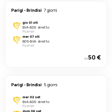
Parigi
-
Brindisi
7 giorni
gio 01 ott
BVA
-
BDS
·
diretto
Ryanair
mer 07 ott
BDS
-
BVA
·
diretto
Ryanair
50 €
da
Parigi
-
Brindisi
5 giorni
mer 02 set
BVA
-
BDS
·
diretto
Ryanair
dom 06 set