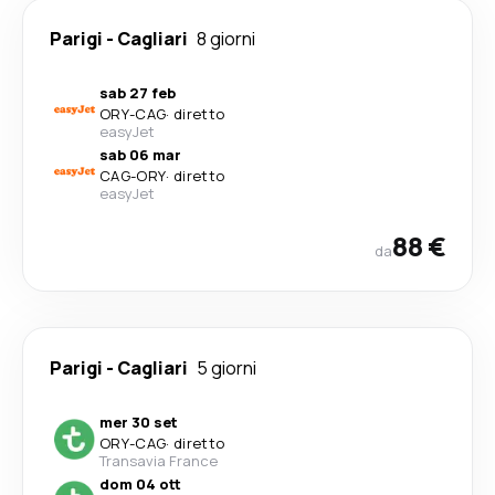
Parigi
-
Cagliari
8 giorni
sab 27 feb
ORY
-
CAG
·
diretto
easyJet
sab 06 mar
CAG
-
ORY
·
diretto
easyJet
88 €
da
Parigi
-
Cagliari
5 giorni
mer 30 set
ORY
-
CAG
·
diretto
Transavia France
dom 04 ott