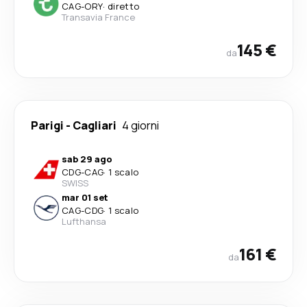
CAG
-
ORY
·
diretto
Transavia France
145 €
da
Parigi
-
Cagliari
4 giorni
sab 29 ago
CDG
-
CAG
·
1 scalo
SWISS
mar 01 set
CAG
-
CDG
·
1 scalo
Lufthansa
161 €
da