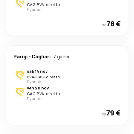
CAG
-
BVA
·
diretto
Ryanair
78 €
da
Parigi
-
Cagliari
7 giorni
sab 14 nov
BVA
-
CAG
·
diretto
Ryanair
ven 20 nov
CAG
-
BVA
·
diretto
Ryanair
79 €
da