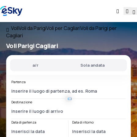
Voli
Voli da Parigi
Voli per Cagliari
Voli da Parigi per
Cagliari
Voli
Parigi Cagliari
a/r
Sola andata
Partenza
Destinazione
Data di partenza
Data di ritorno