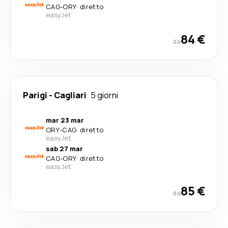
CAG
-
ORY
·
diretto
easyJet
84 €
da
Parigi
-
Cagliari
5 giorni
mar 23 mar
ORY
-
CAG
·
diretto
easyJet
sab 27 mar
CAG
-
ORY
·
diretto
easyJet
85 €
da