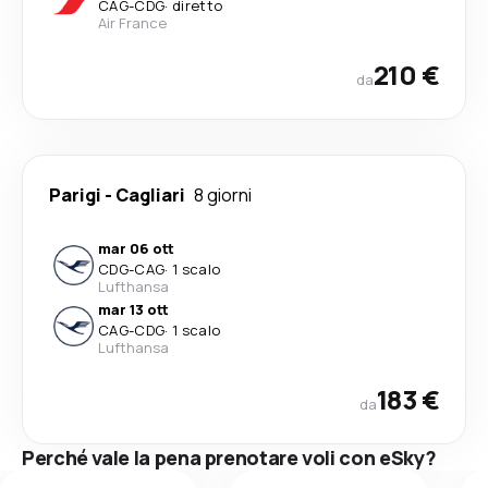
CAG
-
CDG
·
diretto
Air France
210 €
da
Parigi
-
Cagliari
8 giorni
mar 06 ott
CDG
-
CAG
·
1 scalo
Lufthansa
mar 13 ott
CAG
-
CDG
·
1 scalo
Lufthansa
183 €
da
Perché vale la pena prenotare voli con eSky?