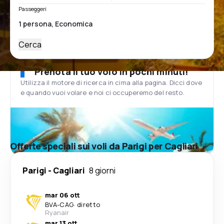
Passeggeri
Cerca
Prenota il tuo volo in pochi minuti!
Utilizza il motore di ricerca in cima alla pagina. Dicci dove
e quando vuoi volare e noi ci occuperemo del resto.
Offerte speciali sui voli da Parigi per Cagliari
Parigi
-
Cagliari
8 giorni
mar 06 ott
BVA
-
CAG
·
diretto
Ryanair
mar 13 ott