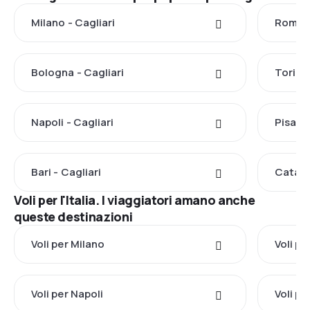
Milano - Cagliari
Roma -
Bologna - Cagliari
Torino 
Napoli - Cagliari
Pisa - 
Bari - Cagliari
Catani
Voli per l'Italia. I viaggiatori amano anche
queste destinazioni
Voli per Milano
Voli p
Voli per Napoli
Voli p