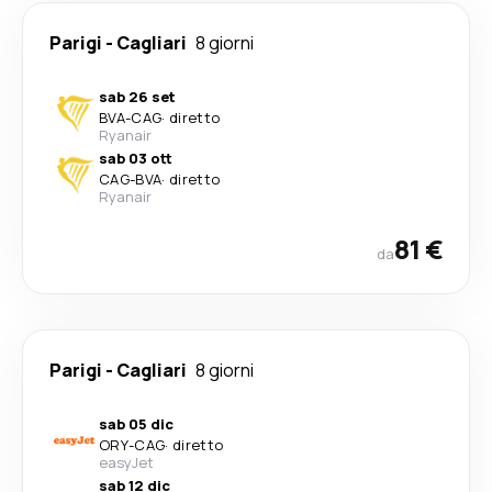
Parigi
-
Cagliari
8 giorni
sab 26 set
BVA
-
CAG
·
diretto
Ryanair
sab 03 ott
CAG
-
BVA
·
diretto
Ryanair
81 €
da
Parigi
-
Cagliari
8 giorni
sab 05 dic
ORY
-
CAG
·
diretto
easyJet
sab 12 dic