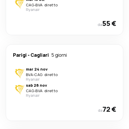
CAG
-
BVA
·
diretto
Ryanair
55 €
da
Parigi
-
Cagliari
5 giorni
mar 24 nov
BVA
-
CAG
·
diretto
Ryanair
sab 28 nov
CAG
-
BVA
·
diretto
Ryanair
72 €
da