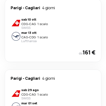
Parigi
-
Cagliari
4 giorni
sab 10 ott
CDG
-
CAG
·
1 scalo
SWISS
mar 13 ott
CAG
-
CDG
·
1 scalo
Lufthansa
161 €
da
Parigi
-
Cagliari
4 giorni
sab 29 ago
CDG
-
CAG
·
1 scalo
SWISS
mar 01 set