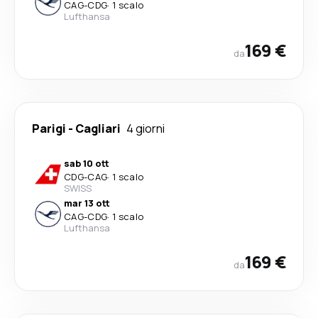
CAG
-
CDG
·
1 scalo
Lufthansa
169 €
da
Parigi
-
Cagliari
4 giorni
sab 10 ott
CDG
-
CAG
·
1 scalo
SWISS
mar 13 ott
CAG
-
CDG
·
1 scalo
Lufthansa
169 €
da