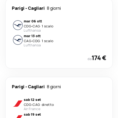
Parigi
-
Cagliari
8 giorni
mar 06 ott
CDG
-
CAG
·
1 scalo
Lufthansa
mar 13 ott
CAG
-
CDG
·
1 scalo
Lufthansa
174 €
da
Parigi
-
Cagliari
8 giorni
sab 12 set
CDG
-
CAG
·
diretto
Air France
sab 19 set