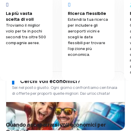
La più vasta
Ricerca flessibile
scelta di voli
Estendi la tua ricerca
Troviamo il miglior
per includere gli
volo per te in pochi
aeroporti vicini e
secondi tra oltre 500
scegli le date
compagnie aeree.
flessibili per trovare
l'opzione più
economica.
Cerchi voli economici?
Sei nel posto giusto. Ogni giorno confrontiamo centinaia
di offerte per proporti quelle migliori. Dai un'occhiata!
Quando accaparrarsi voli economici per