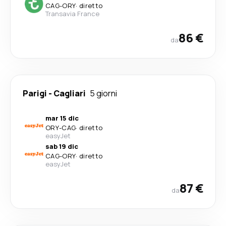
CAG
-
ORY
·
diretto
Transavia France
86 €
da
Parigi
-
Cagliari
5 giorni
mar 15 dic
ORY
-
CAG
·
diretto
easyJet
sab 19 dic
CAG
-
ORY
·
diretto
easyJet
87 €
da