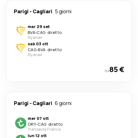
Parigi
-
Cagliari
5 giorni
mar 29 set
BVA
-
CAG
·
diretto
Ryanair
sab 03 ott
CAG
-
BVA
·
diretto
Ryanair
85 €
da
Parigi
-
Cagliari
6 giorni
mer 07 ott
ORY
-
CAG
·
diretto
Transavia France
lun 12 ott