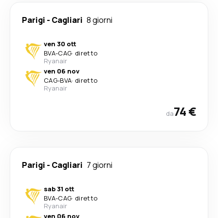
Parigi
-
Cagliari
8 giorni
ven 30 ott
BVA
-
CAG
·
diretto
Ryanair
ven 06 nov
CAG
-
BVA
·
diretto
Ryanair
74 €
da
Parigi
-
Cagliari
7 giorni
sab 31 ott
BVA
-
CAG
·
diretto
Ryanair
ven 06 nov