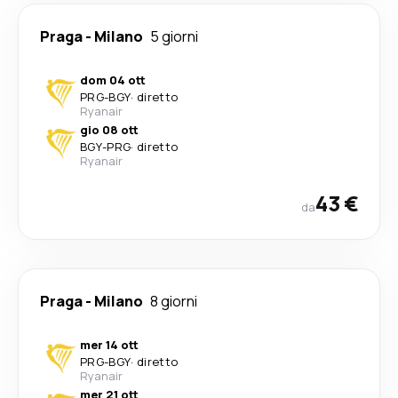
Praga
-
Milano
5 giorni
dom 04 ott
PRG
-
BGY
·
diretto
Ryanair
gio 08 ott
BGY
-
PRG
·
diretto
Ryanair
43 €
da
Praga
-
Milano
8 giorni
mer 14 ott
PRG
-
BGY
·
diretto
Ryanair
mer 21 ott