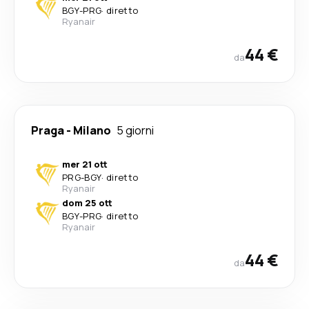
BGY
-
PRG
·
diretto
Ryanair
44 €
da
Praga
-
Milano
5 giorni
mer 21 ott
PRG
-
BGY
·
diretto
Ryanair
dom 25 ott
BGY
-
PRG
·
diretto
Ryanair
44 €
da