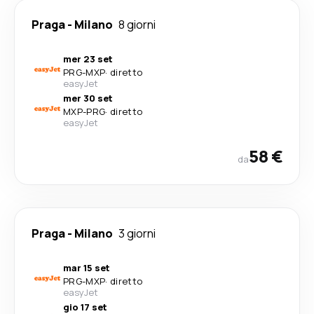
Praga
-
Milano
8 giorni
mer 23 set
PRG
-
MXP
·
diretto
easyJet
mer 30 set
MXP
-
PRG
·
diretto
easyJet
58 €
da
Praga
-
Milano
3 giorni
mar 15 set
PRG
-
MXP
·
diretto
easyJet
gio 17 set