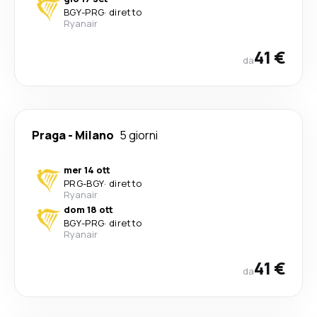
BGY
-
PRG
·
diretto
Ryanair
41 €
da
Praga
-
Milano
5 giorni
mer 14 ott
PRG
-
BGY
·
diretto
Ryanair
dom 18 ott
BGY
-
PRG
·
diretto
Ryanair
41 €
da