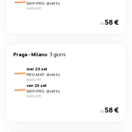
MXP
-
PRG
·
diretto
easyJet
58 €
da
Praga
-
Milano
3 giorni
mer 23 set
PRG
-
MXP
·
diretto
easyJet
ven 25 set
MXP
-
PRG
·
diretto
easyJet
58 €
da