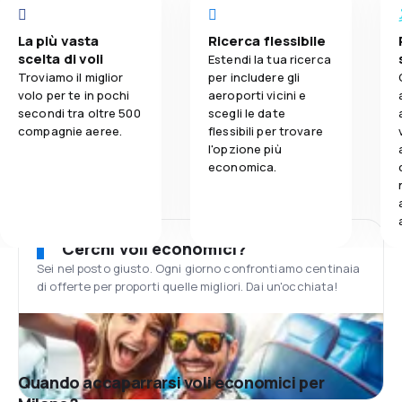
La più vasta
Ricerca flessibile
scelta di voli
Estendi la tua ricerca
Troviamo il miglior
per includere gli
volo per te in pochi
aeroporti vicini e
secondi tra oltre 500
scegli le date
compagnie aeree.
flessibili per trovare
l'opzione più
economica.
Cerchi voli economici?
Sei nel posto giusto. Ogni giorno confrontiamo centinaia
di offerte per proporti quelle migliori. Dai un'occhiata!
Quando accaparrarsi voli economici per