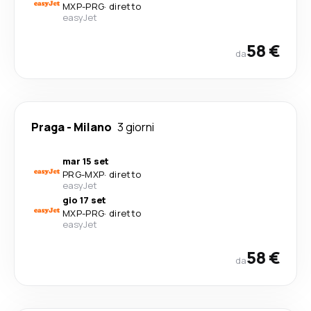
MXP
-
PRG
·
diretto
easyJet
58 €
da
Praga
-
Milano
3 giorni
mar 15 set
PRG
-
MXP
·
diretto
easyJet
gio 17 set
MXP
-
PRG
·
diretto
easyJet
58 €
da