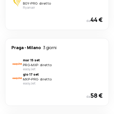
BGY
-
PRG
·
diretto
Ryanair
44 €
da
Praga
-
Milano
3 giorni
mar 15 set
PRG
-
MXP
·
diretto
easyJet
gio 17 set
MXP
-
PRG
·
diretto
easyJet
58 €
da