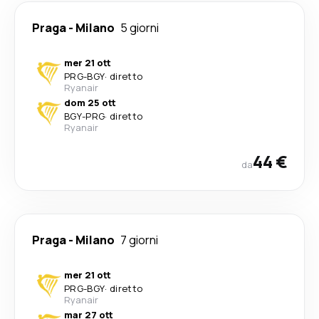
Praga
-
Milano
5 giorni
mer 21 ott
PRG
-
BGY
·
diretto
Ryanair
dom 25 ott
BGY
-
PRG
·
diretto
Ryanair
44 €
da
Praga
-
Milano
7 giorni
mer 21 ott
PRG
-
BGY
·
diretto
Ryanair
mar 27 ott