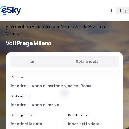
Voli
Voli da Praga
Voli per Milano
Voli da Praga per
Milano
Voli
Praga Milano
a/r
Sola andata
Partenza
Destinazione
Data di partenza
Data di ritorno