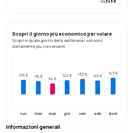
da
343 €
Scopri il giorno più economico per volare
Scopri in quale giorno della settimana i voli sono
solitamente più convenienti.
143 €
132 €
125 €
122 €
120 €
115 €
94 €
lun
mar
mer
gio
ven
sab
dom
Informazioni generali