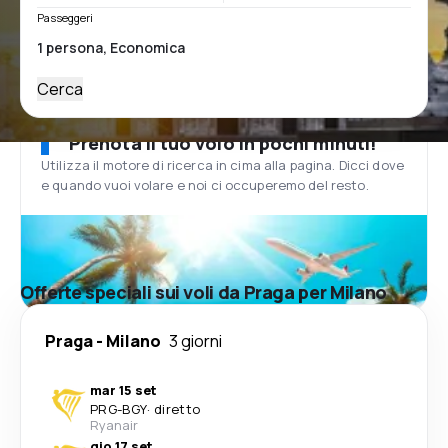
Passeggeri
Cerca
Prenota il tuo volo in pochi minuti!
Utilizza il motore di ricerca in cima alla pagina. Dicci dove
e quando vuoi volare e noi ci occuperemo del resto.
Offerte speciali sui voli da Praga per Milano
Praga
-
Milano
3 giorni
mar 15 set
PRG
-
BGY
·
diretto
Ryanair
gio 17 set