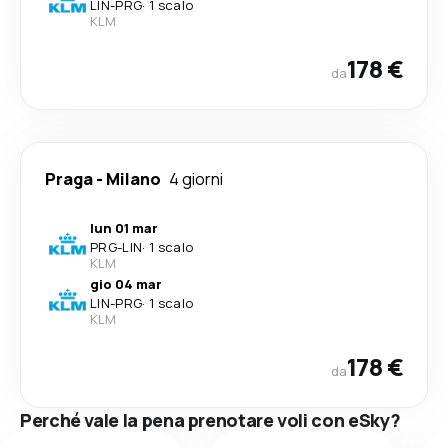
LIN
-
PRG
·
1 scalo
KLM
178 €
da
Praga
-
Milano
4 giorni
lun 01 mar
PRG
-
LIN
·
1 scalo
KLM
gio 04 mar
LIN
-
PRG
·
1 scalo
KLM
178 €
da
Perché vale la pena prenotare voli con eSky?