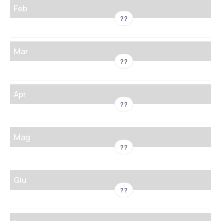
Feb
??
Mar
??
Apr
??
Mag
??
Giu
??