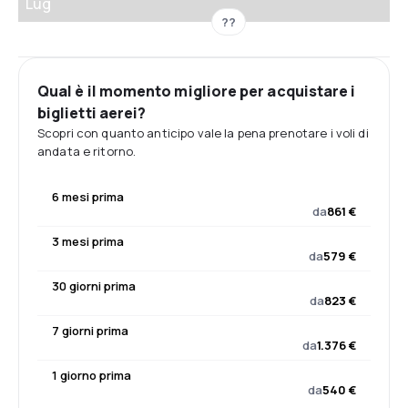
Lug
??
Qual è il momento migliore per acquistare i
biglietti aerei?
Scopri con quanto anticipo vale la pena prenotare i voli di
andata e ritorno.
6 mesi prima
da
861 €
3 mesi prima
da
579 €
30 giorni prima
da
823 €
7 giorni prima
da
1.376 €
1 giorno prima
da
540 €