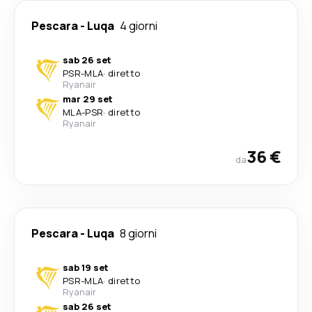
Pescara
-
Luqa
4 giorni
sab 26 set
PSR
-
MLA
·
diretto
Ryanair
mar 29 set
MLA
-
PSR
·
diretto
Ryanair
36 €
da
Pescara
-
Luqa
8 giorni
sab 19 set
PSR
-
MLA
·
diretto
Ryanair
sab 26 set