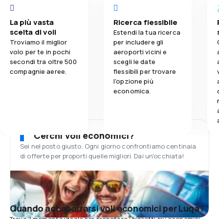
La più vasta
Ricerca flessibile
scelta di voli
Estendi la tua ricerca
Troviamo il miglior
per includere gli
volo per te in pochi
aeroporti vicini e
secondi tra oltre 500
scegli le date
compagnie aeree.
flessibili per trovare
l'opzione più
economica.
Cerchi voli economici?
Sei nel posto giusto. Ogni giorno confrontiamo centinaia
di offerte per proporti quelle migliori. Dai un'occhiata!
Quando accaparrarsi voli economici per Luqa?