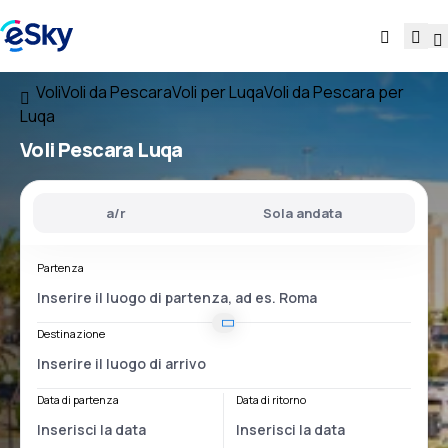
Voli
Voli da Pescara
Voli per Luqa
Voli da Pescara per
Luqa
Voli
Pescara Luqa
a/r
Sola andata
Partenza
Destinazione
Data di partenza
Data di ritorno