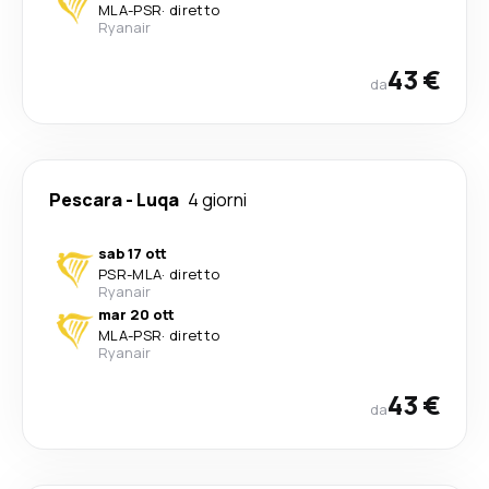
MLA
-
PSR
·
diretto
Ryanair
43 €
da
Pescara
-
Luqa
4 giorni
sab 17 ott
PSR
-
MLA
·
diretto
Ryanair
mar 20 ott
MLA
-
PSR
·
diretto
Ryanair
43 €
da