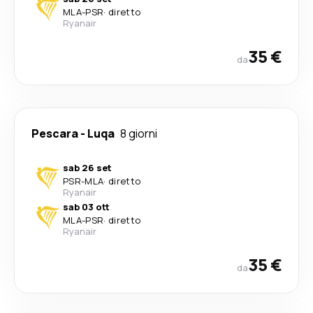
MLA
-
PSR
·
diretto
Ryanair
35 €
da
Pescara
-
Luqa
8 giorni
sab 26 set
PSR
-
MLA
·
diretto
Ryanair
sab 03 ott
MLA
-
PSR
·
diretto
Ryanair
35 €
da