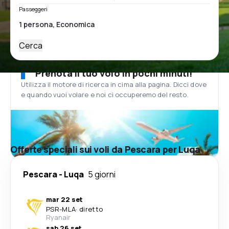
Passeggeri
Cerca
Prenota il tuo volo in pochi minuti!
Utilizza il motore di ricerca in cima alla pagina. Dicci dove
e quando vuoi volare e noi ci occuperemo del resto.
Offerte speciali sui voli da Pescara per Luqa
Pescara
-
Luqa
5 giorni
mar 22 set
PSR
-
MLA
·
diretto
Ryanair
sab 26 set