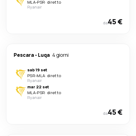
MLA
-
PSR
·
diretto
Ryanair
45 €
da
Pescara
-
Luqa
4 giorni
sab 19 set
PSR
-
MLA
·
diretto
Ryanair
mar 22 set
MLA
-
PSR
·
diretto
Ryanair
45 €
da