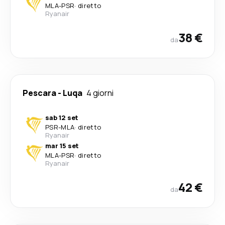
MLA
-
PSR
·
diretto
Ryanair
38 €
da
Pescara
-
Luqa
4 giorni
sab 12 set
PSR
-
MLA
·
diretto
Ryanair
mar 15 set
MLA
-
PSR
·
diretto
Ryanair
42 €
da