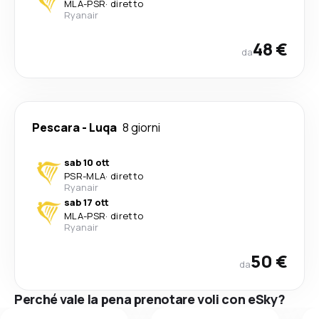
MLA
-
PSR
·
diretto
Ryanair
48 €
da
Pescara
-
Luqa
8 giorni
sab 10 ott
PSR
-
MLA
·
diretto
Ryanair
sab 17 ott
MLA
-
PSR
·
diretto
Ryanair
50 €
da
Perché vale la pena prenotare voli con eSky?