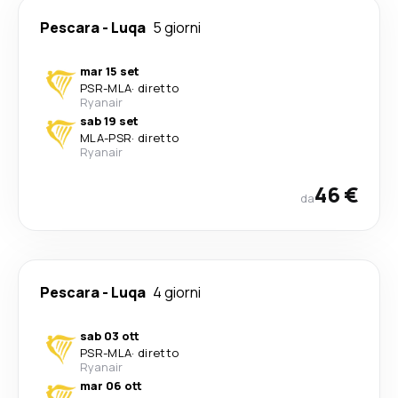
Pescara
-
Luqa
5 giorni
mar 15 set
PSR
-
MLA
·
diretto
Ryanair
sab 19 set
MLA
-
PSR
·
diretto
Ryanair
46 €
da
Pescara
-
Luqa
4 giorni
sab 03 ott
PSR
-
MLA
·
diretto
Ryanair
mar 06 ott