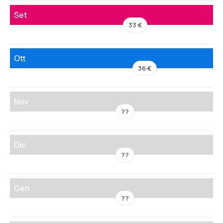
Set
33 €
Ott
36 €
Nov
??
Dic
??
Gen
??