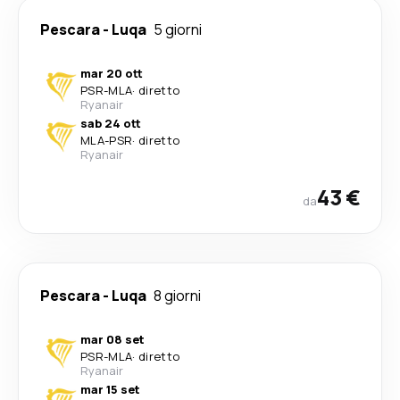
Pescara
-
Luqa
5 giorni
mar 20 ott
PSR
-
MLA
·
diretto
Ryanair
sab 24 ott
MLA
-
PSR
·
diretto
Ryanair
43 €
da
Pescara
-
Luqa
8 giorni
mar 08 set
PSR
-
MLA
·
diretto
Ryanair
mar 15 set