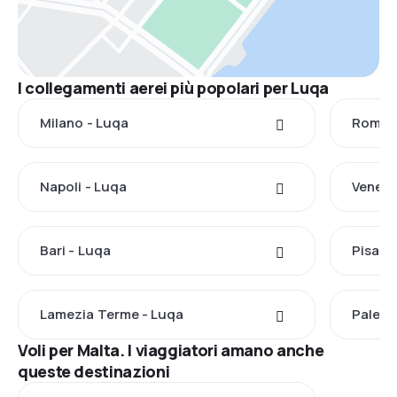
I collegamenti aerei più popolari per Luqa
Milano - Luqa
Roma -
Napoli - Luqa
Venezi
Bari - Luqa
Pisa -
Lamezia Terme - Luqa
Palerm
Voli per Malta. I viaggiatori amano anche
queste destinazioni