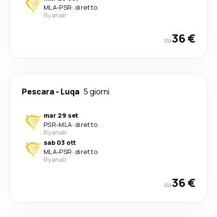
MLA
-
PSR
·
diretto
Ryanair
36 €
da
Pescara
-
Luqa
5 giorni
mar 29 set
PSR
-
MLA
·
diretto
Ryanair
sab 03 ott
MLA
-
PSR
·
diretto
Ryanair
36 €
da