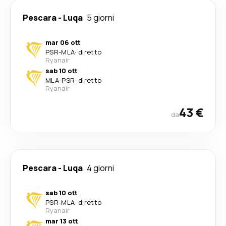
Pescara
-
Luqa
5 giorni
mar 06 ott
PSR
-
MLA
·
diretto
Ryanair
sab 10 ott
MLA
-
PSR
·
diretto
Ryanair
43 €
da
Pescara
-
Luqa
4 giorni
sab 10 ott
PSR
-
MLA
·
diretto
Ryanair
mar 13 ott