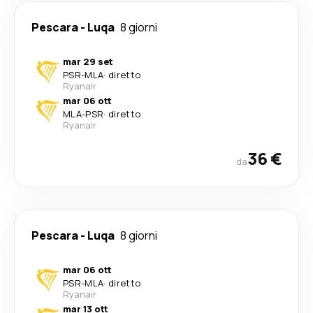
Pescara
-
Luqa
8 giorni
mar 29 set
PSR
-
MLA
·
diretto
Ryanair
mar 06 ott
MLA
-
PSR
·
diretto
Ryanair
36 €
da
Pescara
-
Luqa
8 giorni
mar 06 ott
PSR
-
MLA
·
diretto
Ryanair
mar 13 ott