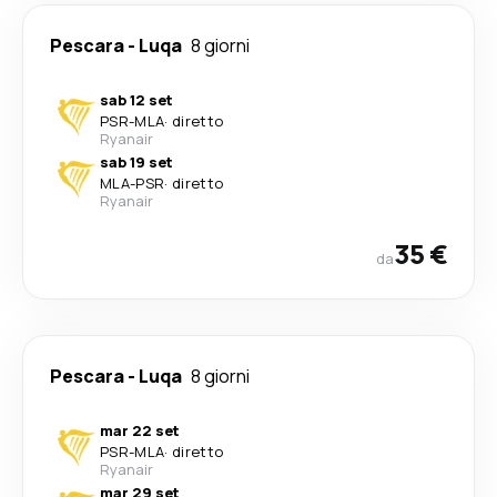
Pescara
-
Luqa
8 giorni
sab 12 set
PSR
-
MLA
·
diretto
Ryanair
sab 19 set
MLA
-
PSR
·
diretto
Ryanair
35 €
da
Pescara
-
Luqa
8 giorni
mar 22 set
PSR
-
MLA
·
diretto
Ryanair
mar 29 set