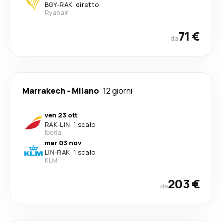
BGY
-
RAK
·
diretto
Ryanair
71 €
da
Marrakech
-
Milano
12 giorni
ven 23 ott
RAK
-
LIN
·
1 scalo
Iberia
mar 03 nov
LIN
-
RAK
·
1 scalo
KLM
203 €
da