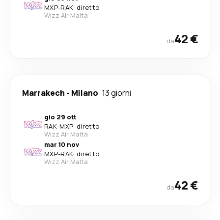
MXP
-
RAK
·
diretto
Wizz Air Malta
42 €
da
Marrakech
-
Milano
13 giorni
gio 29 ott
RAK
-
MXP
·
diretto
Wizz Air Malta
mar 10 nov
MXP
-
RAK
·
diretto
Wizz Air Malta
42 €
da