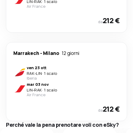
LIN
-
RAK
·
1 scalo
Air France
212 €
da
Marrakech
-
Milano
12 giorni
ven 23 ott
RAK
-
LIN
·
1 scalo
Iberia
mar 03 nov
LIN
-
RAK
·
1 scalo
Air France
212 €
da
Perché vale la pena prenotare voli con eSky?