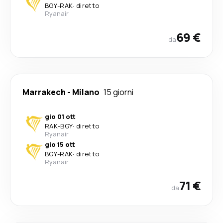
BGY
-
RAK
·
diretto
Ryanair
69 €
da
Marrakech
-
Milano
15 giorni
gio 01 ott
RAK
-
BGY
·
diretto
Ryanair
gio 15 ott
BGY
-
RAK
·
diretto
Ryanair
71 €
da