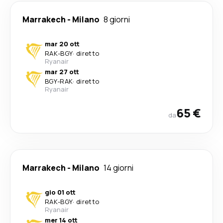
Marrakech
-
Milano
8 giorni
mar 20 ott
RAK
-
BGY
·
diretto
Ryanair
mar 27 ott
BGY
-
RAK
·
diretto
Ryanair
65 €
da
Marrakech
-
Milano
14 giorni
gio 01 ott
RAK
-
BGY
·
diretto
Ryanair
mer 14 ott