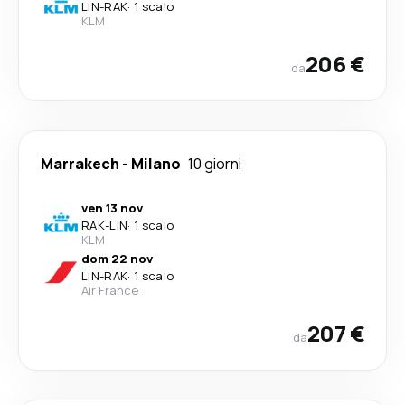
LIN
-
RAK
·
1 scalo
KLM
206 €
da
Marrakech
-
Milano
10 giorni
ven 13 nov
RAK
-
LIN
·
1 scalo
KLM
dom 22 nov
LIN
-
RAK
·
1 scalo
Air France
207 €
da