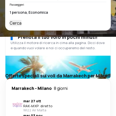
Passeggeri
Cerca
Prenota il tuo volo in pochi minuti!
Utilizza il motore di ricerca in cima alla pagina. Dicci dove
e quando vuoi volare e noi ci occuperemo del resto.
Offerte speciali sui voli da Marrakech per Milano
Marrakech
-
Milano
8 giorni
mar 27 ott
RAK
-
MXP
·
diretto
Wizz Air Malta
mar 03 nov