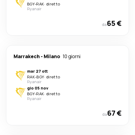
BGY
-
RAK
·
diretto
Ryanair
65 €
da
Marrakech
-
Milano
10 giorni
mar 27 ott
RAK
-
BGY
·
diretto
Ryanair
gio 05 nov
BGY
-
RAK
·
diretto
Ryanair
67 €
da