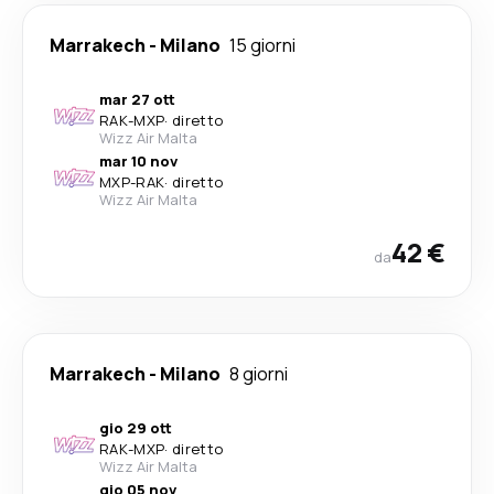
Marrakech
-
Milano
15 giorni
mar 27 ott
RAK
-
MXP
·
diretto
Wizz Air Malta
mar 10 nov
MXP
-
RAK
·
diretto
Wizz Air Malta
42 €
da
Marrakech
-
Milano
8 giorni
gio 29 ott
RAK
-
MXP
·
diretto
Wizz Air Malta
gio 05 nov