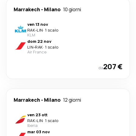
Marrakech
-
Milano
10 giorni
ven 13 nov
RAK
-
LIN
·
1 scalo
KLM
dom 22 nov
LIN
-
RAK
·
1 scalo
Air France
207 €
da
Marrakech
-
Milano
12 giorni
ven 23 ott
RAK
-
LIN
·
1 scalo
Iberia
mar 03 nov