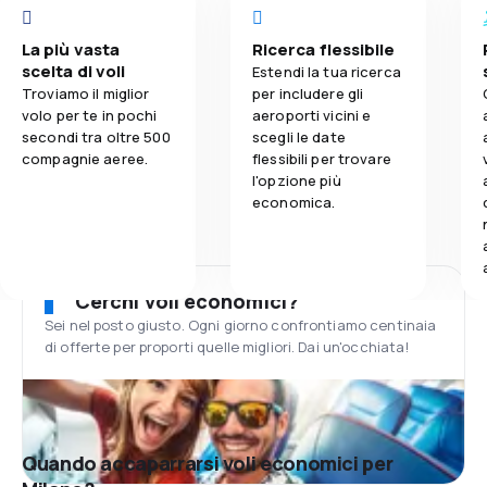
La più vasta
Ricerca flessibile
scelta di voli
Estendi la tua ricerca
Troviamo il miglior
per includere gli
volo per te in pochi
aeroporti vicini e
secondi tra oltre 500
scegli le date
compagnie aeree.
flessibili per trovare
l'opzione più
economica.
Cerchi voli economici?
Sei nel posto giusto. Ogni giorno confrontiamo centinaia
di offerte per proporti quelle migliori. Dai un'occhiata!
Quando accaparrarsi voli economici per