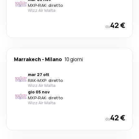
MXP
-
RAK
·
diretto
Wizz Air Malta
42 €
da
Marrakech
-
Milano
10 giorni
mar 27 ott
RAK
-
MXP
·
diretto
Wizz Air Malta
gio 05 nov
MXP
-
RAK
·
diretto
Wizz Air Malta
42 €
da