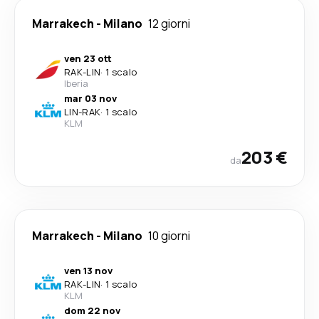
Marrakech
-
Milano
12 giorni
ven 23 ott
RAK
-
LIN
·
1 scalo
Iberia
mar 03 nov
LIN
-
RAK
·
1 scalo
KLM
203 €
da
Marrakech
-
Milano
10 giorni
ven 13 nov
RAK
-
LIN
·
1 scalo
KLM
dom 22 nov