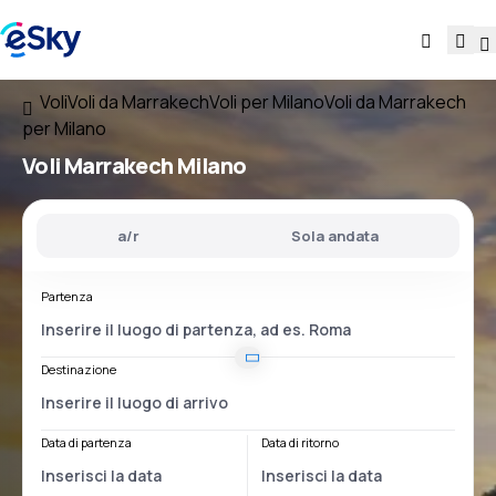
Voli
Voli da Marrakech
Voli per Milano
Voli da Marrakech
per Milano
Voli
Marrakech Milano
a/r
Sola andata
Partenza
Destinazione
Data di partenza
Data di ritorno