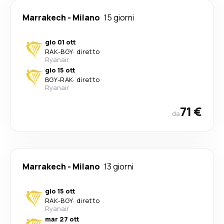
Marrakech
-
Milano
15 giorni
gio 01 ott
RAK
-
BGY
·
diretto
Ryanair
gio 15 ott
BGY
-
RAK
·
diretto
Ryanair
71 €
da
Marrakech
-
Milano
13 giorni
gio 15 ott
RAK
-
BGY
·
diretto
Ryanair
mar 27 ott