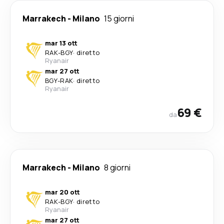
Marrakech
-
Milano
15 giorni
mar 13 ott
RAK
-
BGY
·
diretto
Ryanair
mar 27 ott
BGY
-
RAK
·
diretto
Ryanair
69 €
da
Marrakech
-
Milano
8 giorni
mar 20 ott
RAK
-
BGY
·
diretto
Ryanair
mar 27 ott