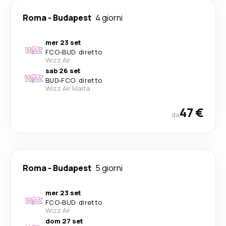
Roma
-
Budapest
4 giorni
mer 23 set
FCO
-
BUD
·
diretto
Wizz Air
sab 26 set
BUD
-
FCO
·
diretto
Wizz Air Malta
47 €
da
Roma
-
Budapest
5 giorni
mer 23 set
FCO
-
BUD
·
diretto
Wizz Air
dom 27 set