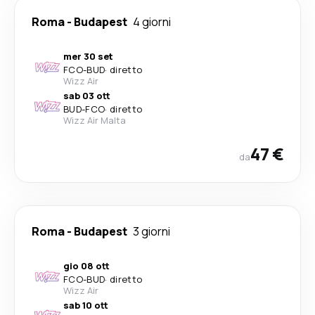
Roma
-
Budapest
4 giorni
mer 30 set
FCO
-
BUD
·
diretto
Wizz Air
sab 03 ott
BUD
-
FCO
·
diretto
Wizz Air Malta
47 €
da
Roma
-
Budapest
3 giorni
gio 08 ott
FCO
-
BUD
·
diretto
Wizz Air
sab 10 ott