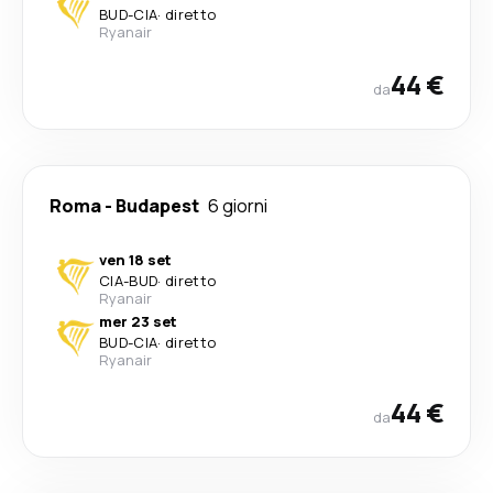
BUD
-
CIA
·
diretto
Ryanair
44 €
da
Roma
-
Budapest
6 giorni
ven 18 set
CIA
-
BUD
·
diretto
Ryanair
mer 23 set
BUD
-
CIA
·
diretto
Ryanair
44 €
da