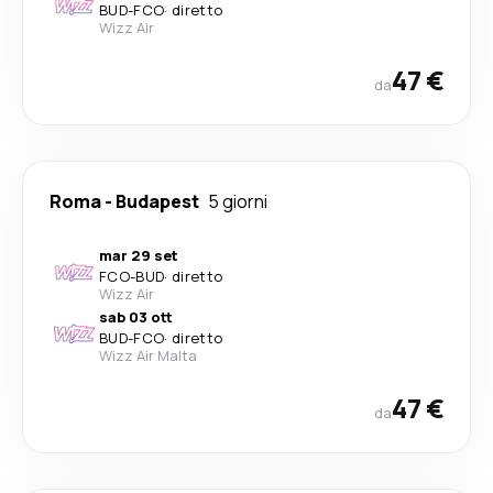
BUD
-
FCO
·
diretto
Wizz Air
47 €
da
Roma
-
Budapest
5 giorni
mar 29 set
FCO
-
BUD
·
diretto
Wizz Air
sab 03 ott
BUD
-
FCO
·
diretto
Wizz Air Malta
47 €
da