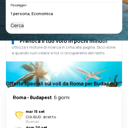
Passeggeri
Cerca
Prenota il tuo volo in pochi minuti!
Utilizza il motore di ricerca in cima alla pagina. Dicci dove
e quando vuoi volare e noi ci occuperemo del resto.
Offerte speciali sui voli da Roma per Budapest
Roma
-
Budapest
6 giorni
mar 15 set
CIA
-
BUD
·
diretto
Ryanair
dom 20 set