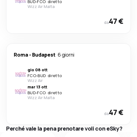
BUD
-
FCO
·
diretto
Wizz Air Malta
47 €
da
Roma
-
Budapest
6 giorni
gio 08 ott
FCO
-
BUD
·
diretto
Wizz Air
mar 13 ott
BUD
-
FCO
·
diretto
Wizz Air Malta
47 €
da
Perché vale la pena prenotare voli con eSky?