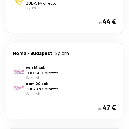
BUD
-
CIA
·
diretto
Ryanair
44 €
da
Roma
-
Budapest
3 giorni
ven 18 set
FCO
-
BUD
·
diretto
Wizz Air
dom 20 set
BUD
-
FCO
·
diretto
Wizz Air
47 €
da