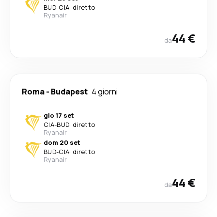
BUD
-
CIA
·
diretto
Ryanair
44 €
da
Roma
-
Budapest
4 giorni
gio 17 set
CIA
-
BUD
·
diretto
Ryanair
dom 20 set
BUD
-
CIA
·
diretto
Ryanair
44 €
da