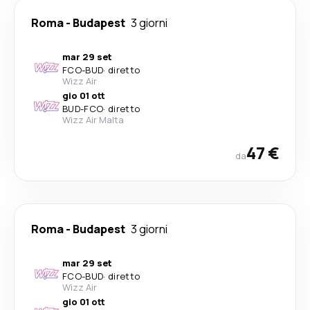
Roma
-
Budapest
3 giorni
mar 29 set
FCO
-
BUD
·
diretto
Wizz Air
gio 01 ott
BUD
-
FCO
·
diretto
Wizz Air Malta
47 €
da
Roma
-
Budapest
3 giorni
mar 29 set
FCO
-
BUD
·
diretto
Wizz Air
gio 01 ott