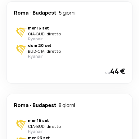
Roma
-
Budapest
5 giorni
mer 16 set
CIA
-
BUD
·
diretto
Ryanair
dom 20 set
BUD
-
CIA
·
diretto
Ryanair
44 €
da
Roma
-
Budapest
8 giorni
mer 16 set
CIA
-
BUD
·
diretto
Ryanair
mer 23 set