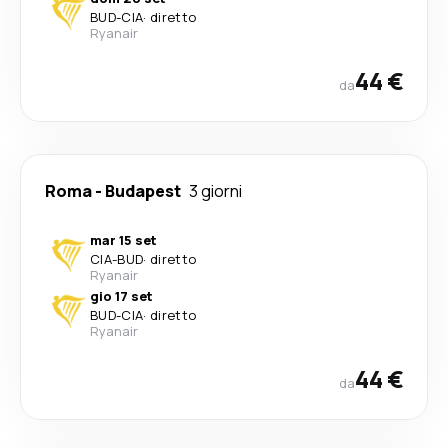
BUD
-
CIA
·
diretto
Ryanair
44 €
da
Roma
-
Budapest
3 giorni
mar 15 set
CIA
-
BUD
·
diretto
Ryanair
gio 17 set
BUD
-
CIA
·
diretto
Ryanair
44 €
da