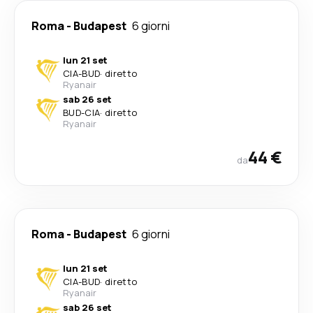
Roma
-
Budapest
6 giorni
lun 21 set
CIA
-
BUD
·
diretto
Ryanair
sab 26 set
BUD
-
CIA
·
diretto
Ryanair
44 €
da
Roma
-
Budapest
6 giorni
lun 21 set
CIA
-
BUD
·
diretto
Ryanair
sab 26 set