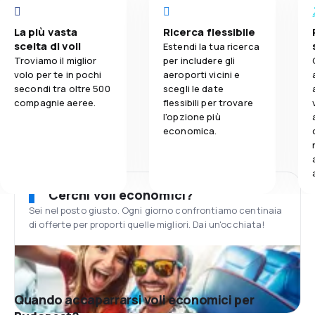
La più vasta
Ricerca flessibile
scelta di voli
Estendi la tua ricerca
Troviamo il miglior
per includere gli
volo per te in pochi
aeroporti vicini e
secondi tra oltre 500
scegli le date
compagnie aeree.
flessibili per trovare
l'opzione più
economica.
Cerchi voli economici?
Sei nel posto giusto. Ogni giorno confrontiamo centinaia
di offerte per proporti quelle migliori. Dai un'occhiata!
Quando accaparrarsi voli economici per