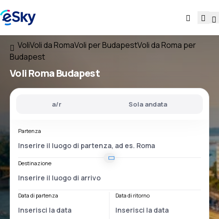
Voli
Voli da Roma
Voli per Budapest
Voli da Roma per
Budapest
Voli
Roma Budapest
a/r
Sola andata
Partenza
Destinazione
Data di partenza
Data di ritorno