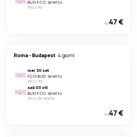
BUD
-
FCO
·
diretto
Wizz Air
47 €
da
Roma
-
Budapest
4 giorni
mer 30 set
FCO
-
BUD
·
diretto
Wizz Air
sab 03 ott
BUD
-
FCO
·
diretto
Wizz Air Malta
47 €
da