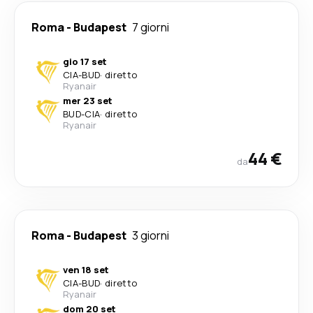
Roma
-
Budapest
7 giorni
gio 17 set
CIA
-
BUD
·
diretto
Ryanair
mer 23 set
BUD
-
CIA
·
diretto
Ryanair
44 €
da
Roma
-
Budapest
3 giorni
ven 18 set
CIA
-
BUD
·
diretto
Ryanair
dom 20 set