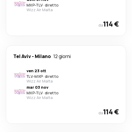
MXP
-
TLV
·
diretto
Wizz Air Malta
114 €
da
Tel Aviv
-
Milano
12 giorni
ven 23 ott
TLV
-
MXP
·
diretto
Wizz Air Malta
mar 03 nov
MXP
-
TLV
·
diretto
Wizz Air Malta
114 €
da