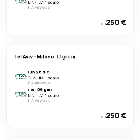
LIN
-
TLV
·
1 scalo
ITA Airways
250 €
da
Tel Aviv
-
Milano
10 giorni
lun 28 dic
TLV
-
LIN
·
1 scalo
ITA Airways
mer 06 gen
LIN
-
TLV
·
1 scalo
ITA Airways
250 €
da