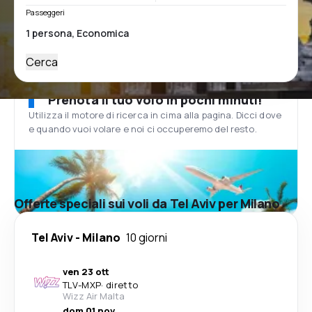
Passeggeri
Cerca
Prenota il tuo volo in pochi minuti!
Utilizza il motore di ricerca in cima alla pagina. Dicci dove
e quando vuoi volare e noi ci occuperemo del resto.
Offerte speciali sui voli da Tel Aviv per Milano
Tel Aviv
-
Milano
10 giorni
ven 23 ott
TLV
-
MXP
·
diretto
Wizz Air Malta
dom 01 nov