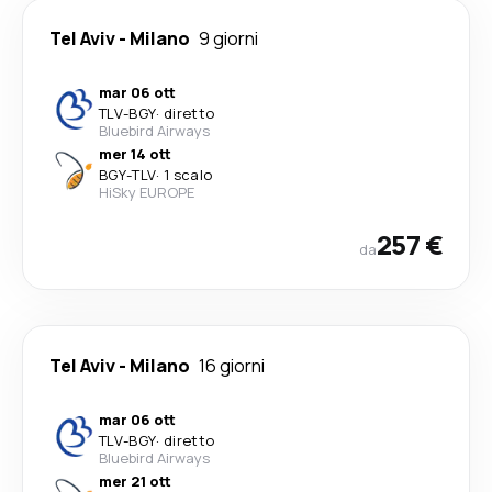
Tel Aviv
-
Milano
9 giorni
mar 06 ott
TLV
-
BGY
·
diretto
Bluebird Airways
mer 14 ott
BGY
-
TLV
·
1 scalo
HiSky EUROPE
257 €
da
Tel Aviv
-
Milano
16 giorni
mar 06 ott
TLV
-
BGY
·
diretto
Bluebird Airways
mer 21 ott