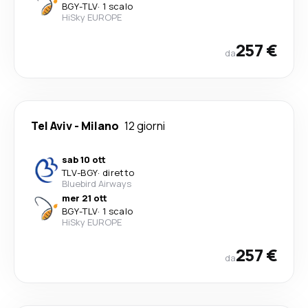
BGY
-
TLV
·
1 scalo
HiSky EUROPE
257 €
da
Tel Aviv
-
Milano
12 giorni
sab 10 ott
TLV
-
BGY
·
diretto
Bluebird Airways
mer 21 ott
BGY
-
TLV
·
1 scalo
HiSky EUROPE
257 €
da