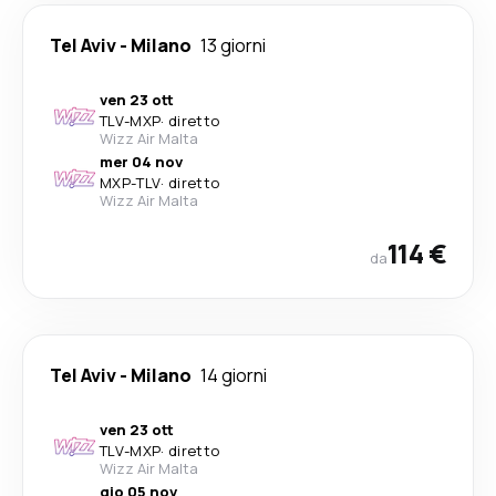
Tel Aviv
-
Milano
13 giorni
ven 23 ott
TLV
-
MXP
·
diretto
Wizz Air Malta
mer 04 nov
MXP
-
TLV
·
diretto
Wizz Air Malta
114 €
da
Tel Aviv
-
Milano
14 giorni
ven 23 ott
TLV
-
MXP
·
diretto
Wizz Air Malta
gio 05 nov