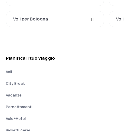
Voli per Bologna
Voli pe
Pianifica il tuo viaggio
Voli
City Break
Vacanze
Pernottamenti
Volo+Hotel
Biglietti Aerei