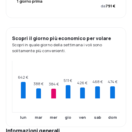
1 giorno prima
da
791 €
Scopri il giorno più economico per volare
Scopri in quale giorno della settimana i voli sono
solitamente più convenienti.
642 €
511 €
474 €
468 €
426 €
388 €
384 €
lun
mar
mer
gio
ven
sab
dom
Informazioni generali