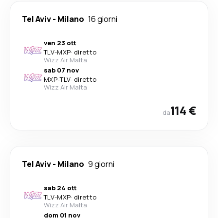
Tel Aviv
-
Milano
16 giorni
ven 23 ott
TLV
-
MXP
·
diretto
Wizz Air Malta
sab 07 nov
MXP
-
TLV
·
diretto
Wizz Air Malta
114 €
da
Tel Aviv
-
Milano
9 giorni
sab 24 ott
TLV
-
MXP
·
diretto
Wizz Air Malta
dom 01 nov