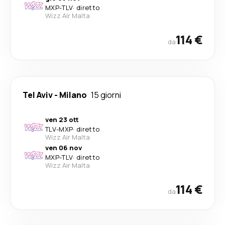
MXP
-
TLV
·
diretto
Wizz Air Malta
114 €
da
Tel Aviv
-
Milano
15 giorni
ven 23 ott
TLV
-
MXP
·
diretto
Wizz Air Malta
ven 06 nov
MXP
-
TLV
·
diretto
Wizz Air Malta
114 €
da