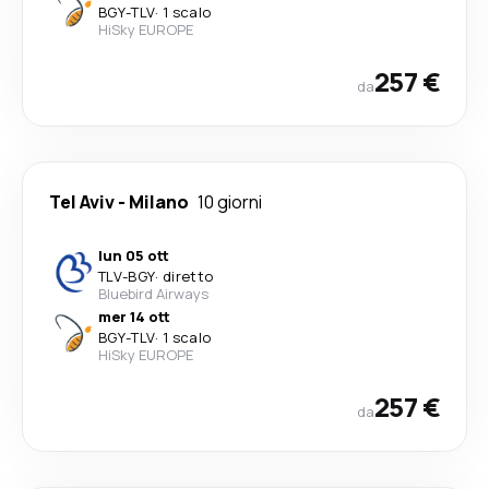
BGY
-
TLV
·
1 scalo
HiSky EUROPE
257 €
da
Tel Aviv
-
Milano
10 giorni
lun 05 ott
TLV
-
BGY
·
diretto
Bluebird Airways
mer 14 ott
BGY
-
TLV
·
1 scalo
HiSky EUROPE
257 €
da