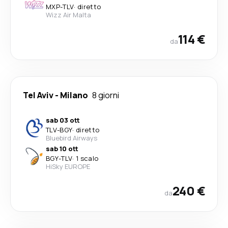
MXP
-
TLV
·
diretto
Wizz Air Malta
114 €
da
Tel Aviv
-
Milano
8 giorni
sab 03 ott
TLV
-
BGY
·
diretto
Bluebird Airways
sab 10 ott
BGY
-
TLV
·
1 scalo
HiSky EUROPE
240 €
da