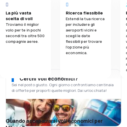
La più vasta
Ricerca flessibile
scelta di voli
Estendi la tua ricerca
Troviamo il miglior
per includere gli
volo per te in pochi
aeroporti vicini e
secondi tra oltre 500
scegli le date
compagnie aeree.
flessibili per trovare
l'opzione più
economica.
Cerchi voli economici?
Sei nel posto giusto. Ogni giorno confrontiamo centinaia
di offerte per proporti quelle migliori. Dai un'occhiata!
Quando accaparrarsi voli economici per