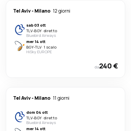
Tel Aviv
-
Milano
12 giorni
sab 03 ott
TLV
-
BGY
·
diretto
Bluebird Airways
mer 14 ott
BGY
-
TLV
·
1 scalo
HiSky EUROPE
240 €
da
Tel Aviv
-
Milano
11 giorni
dom 04 ott
TLV
-
BGY
·
diretto
Bluebird Airways
mer 14 ott