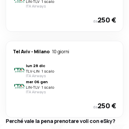
LIN
-
TLV
·
1 scalo
ITA Airways
250 €
da
Tel Aviv
-
Milano
10 giorni
lun 28 dic
TLV
-
LIN
·
1 scalo
ITA Airways
mer 06 gen
LIN
-
TLV
·
1 scalo
ITA Airways
250 €
da
Perché vale la pena prenotare voli con eSky?