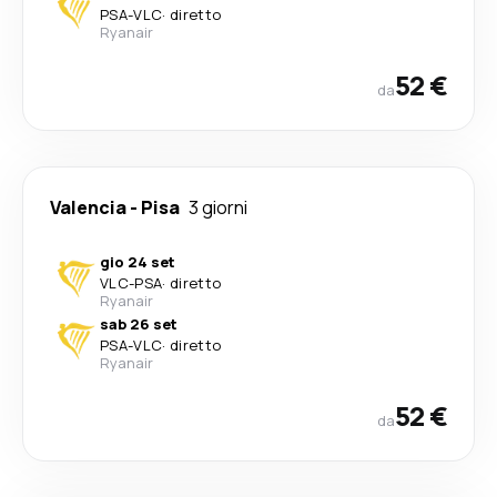
PSA
-
VLC
·
diretto
Ryanair
52 €
da
Valencia
-
Pisa
3 giorni
gio 24 set
VLC
-
PSA
·
diretto
Ryanair
sab 26 set
PSA
-
VLC
·
diretto
Ryanair
52 €
da