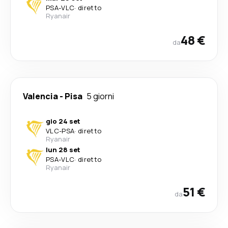
PSA
-
VLC
·
diretto
Ryanair
48 €
da
Valencia
-
Pisa
5 giorni
gio 24 set
VLC
-
PSA
·
diretto
Ryanair
lun 28 set
PSA
-
VLC
·
diretto
Ryanair
51 €
da