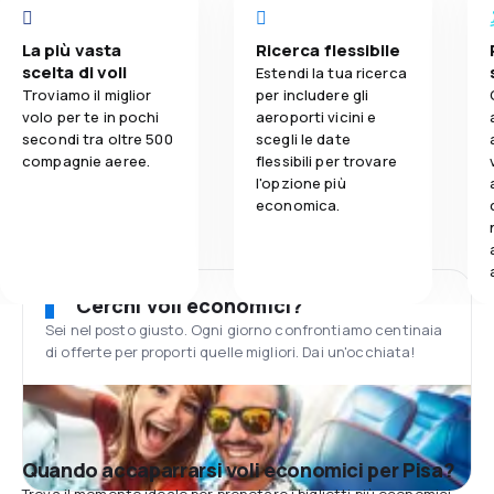
La più vasta
Ricerca flessibile
scelta di voli
Estendi la tua ricerca
Troviamo il miglior
per includere gli
volo per te in pochi
aeroporti vicini e
secondi tra oltre 500
scegli le date
compagnie aeree.
flessibili per trovare
l'opzione più
economica.
Cerchi voli economici?
Sei nel posto giusto. Ogni giorno confrontiamo centinaia
di offerte per proporti quelle migliori. Dai un'occhiata!
Quando accaparrarsi voli economici per Pisa?