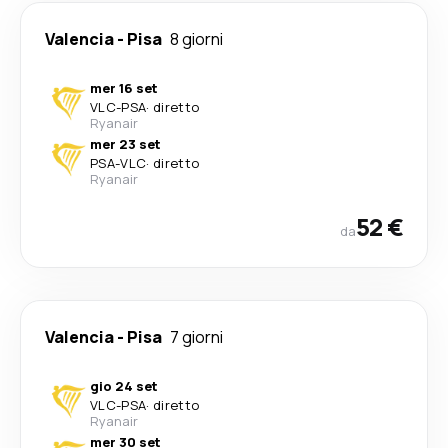
Valencia
-
Pisa
8 giorni
mer 16 set
VLC
-
PSA
·
diretto
Ryanair
mer 23 set
PSA
-
VLC
·
diretto
Ryanair
52 €
da
Valencia
-
Pisa
7 giorni
gio 24 set
VLC
-
PSA
·
diretto
Ryanair
mer 30 set