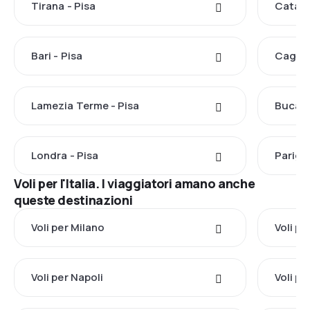
Tirana - Pisa
Catani
Bari - Pisa
Cagliar
Lamezia Terme - Pisa
Bucare
Londra - Pisa
Parigi 
Voli per l'Italia. I viaggiatori amano anche
queste destinazioni
Voli per Milano
Voli p
Voli per Napoli
Voli p