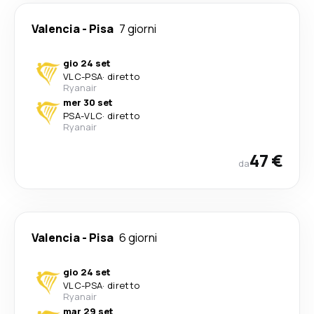
Valencia
-
Pisa
7 giorni
gio 24 set
VLC
-
PSA
·
diretto
Ryanair
mer 30 set
PSA
-
VLC
·
diretto
Ryanair
47 €
da
Valencia
-
Pisa
6 giorni
gio 24 set
VLC
-
PSA
·
diretto
Ryanair
mar 29 set