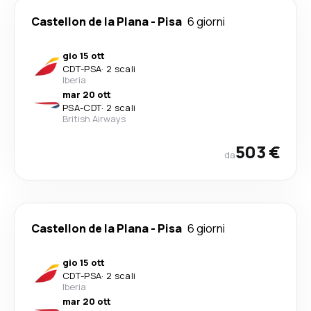
Castellon de la Plana
-
Pisa
6 giorni
gio 15 ott
CDT
-
PSA
·
2 scali
Iberia
mar 20 ott
PSA
-
CDT
·
2 scali
British Airways
503 €
da
Castellon de la Plana
-
Pisa
6 giorni
gio 15 ott
CDT
-
PSA
·
2 scali
Iberia
mar 20 ott