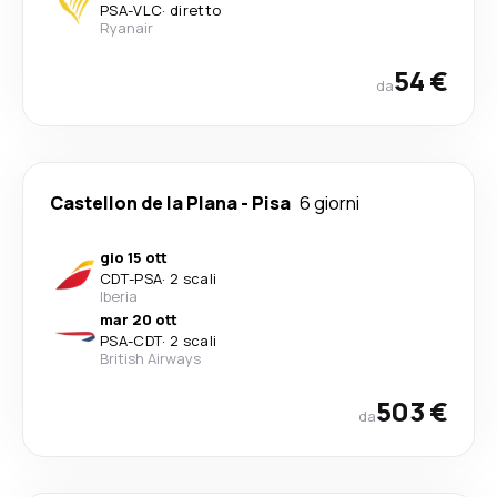
PSA
-
VLC
·
diretto
Ryanair
54 €
da
Castellon de la Plana
-
Pisa
6 giorni
gio 15 ott
CDT
-
PSA
·
2 scali
Iberia
mar 20 ott
PSA
-
CDT
·
2 scali
British Airways
503 €
da