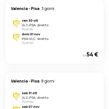
Valencia
-
Pisa
3 giorni
ven 30 ott
VLC
-
PSA
·
diretto
Ryanair
dom 01 nov
PSA
-
VLC
·
diretto
Ryanair
54 €
da
Valencia
-
Pisa
8 giorni
sab 31 ott
VLC
-
PSA
·
diretto
Ryanair
sab 07 nov