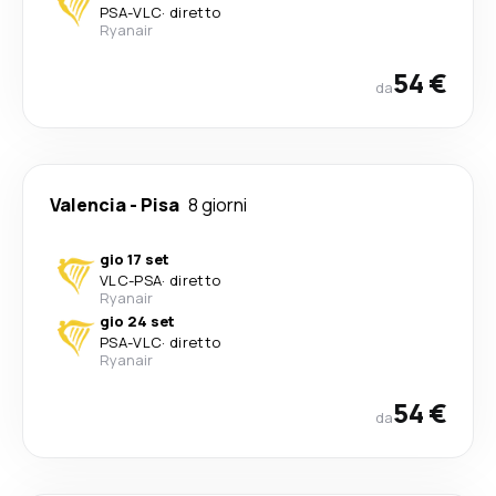
PSA
-
VLC
·
diretto
Ryanair
54 €
da
Valencia
-
Pisa
8 giorni
gio 17 set
VLC
-
PSA
·
diretto
Ryanair
gio 24 set
PSA
-
VLC
·
diretto
Ryanair
54 €
da