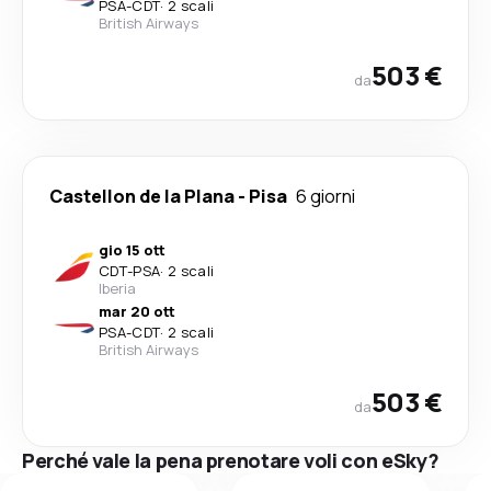
PSA
-
CDT
·
2 scali
British Airways
503 €
da
Castellon de la Plana
-
Pisa
6 giorni
gio 15 ott
CDT
-
PSA
·
2 scali
Iberia
mar 20 ott
PSA
-
CDT
·
2 scali
British Airways
503 €
da
Perché vale la pena prenotare voli con eSky?