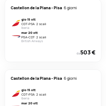
Castellon de la Plana
-
Pisa
6 giorni
gio 15 ott
CDT
-
PSA
·
2 scali
Iberia
mar 20 ott
PSA
-
CDT
·
2 scali
British Airways
503 €
da
Castellon de la Plana
-
Pisa
6 giorni
gio 15 ott
CDT
-
PSA
·
2 scali
Iberia
mar 20 ott