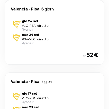
Valencia
-
Pisa
6 giorni
gio 24 set
VLC
-
PSA
·
diretto
Ryanair
mar 29 set
PSA
-
VLC
·
diretto
Ryanair
52 €
da
Valencia
-
Pisa
7 giorni
gio 17 set
VLC
-
PSA
·
diretto
Ryanair
mer 23 set