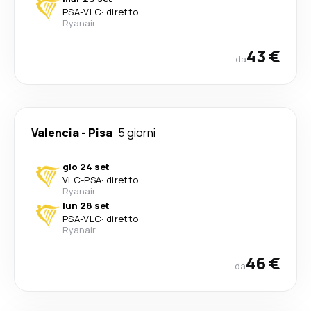
PSA
-
VLC
·
diretto
Ryanair
43 €
da
Valencia
-
Pisa
5 giorni
gio 24 set
VLC
-
PSA
·
diretto
Ryanair
lun 28 set
PSA
-
VLC
·
diretto
Ryanair
46 €
da