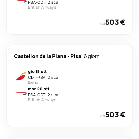
PSA
-
CDT
·
2 scali
British Airways
503 €
da
Castellon de la Plana
-
Pisa
6 giorni
gio 15 ott
CDT
-
PSA
·
2 scali
Iberia
mar 20 ott
PSA
-
CDT
·
2 scali
British Airways
503 €
da