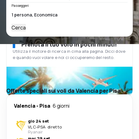
Passeggeri
Cerca
Prenota il tuo volo in pochi minuti!
Utilizza il motore di ricerca in cima alla pagina. Dicci dove
e quando vuoi volare e noi ci occuperemo del resto.
Offerte speciali sui voli da Valencia per Pisa
Valencia
-
Pisa
6 giorni
gio 24 set
VLC
-
PSA
·
diretto
Ryanair
mar 29 set