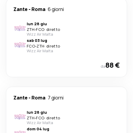
Zante
-
Roma
6 giorni
lun 28 giu
ZTH
-
FCO
·
diretto
Wizz Air Malta
sab 03 lug
FCO
-
ZTH
·
diretto
Wizz Air Malta
88 €
da
Zante
-
Roma
7 giorni
lun 28 giu
ZTH
-
FCO
·
diretto
Wizz Air Malta
dom 04 lug