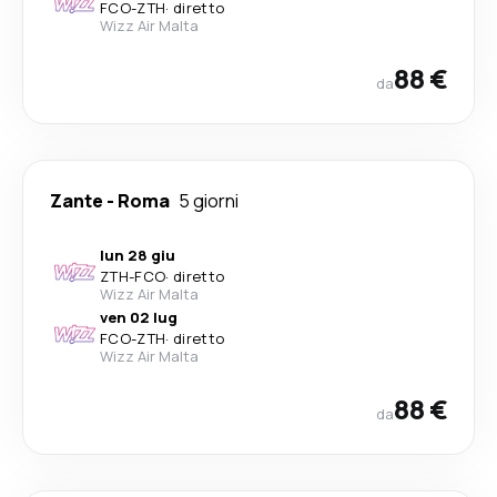
FCO
-
ZTH
·
diretto
Wizz Air Malta
88 €
da
Zante
-
Roma
5 giorni
lun 28 giu
ZTH
-
FCO
·
diretto
Wizz Air Malta
ven 02 lug
FCO
-
ZTH
·
diretto
Wizz Air Malta
88 €
da