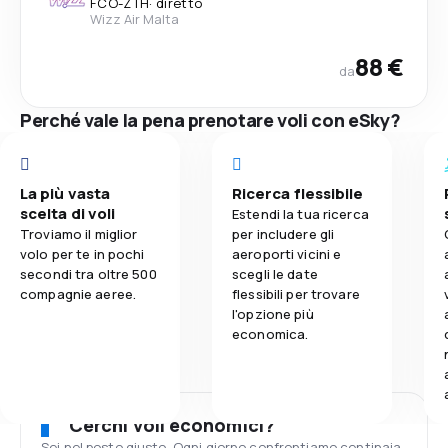
FCO
-
ZTH
·
diretto
Wizz Air Malta
88 €
da
Perché vale la pena prenotare voli con eSky?
La più vasta
Ricerca flessibile
scelta di voli
Estendi la tua ricerca
Troviamo il miglior
per includere gli
volo per te in pochi
aeroporti vicini e
secondi tra oltre 500
scegli le date
compagnie aeree.
flessibili per trovare
l'opzione più
economica.
Cerchi voli economici?
Sei nel posto giusto. Ogni giorno confrontiamo centinaia