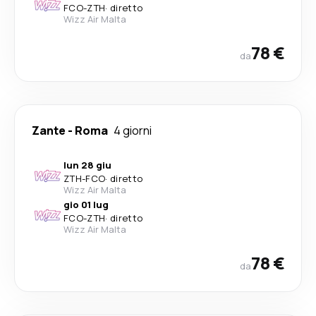
FCO
-
ZTH
·
diretto
Wizz Air Malta
78 €
da
Zante
-
Roma
4 giorni
lun 28 giu
ZTH
-
FCO
·
diretto
Wizz Air Malta
gio 01 lug
FCO
-
ZTH
·
diretto
Wizz Air Malta
78 €
da