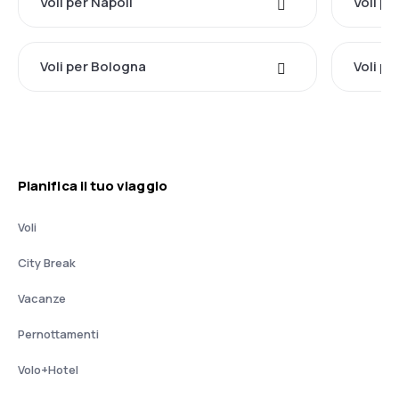
Voli per Napoli
Voli p
Voli per Bologna
Voli pe
Pianifica il tuo viaggio
Voli
City Break
Vacanze
Pernottamenti
Volo+Hotel