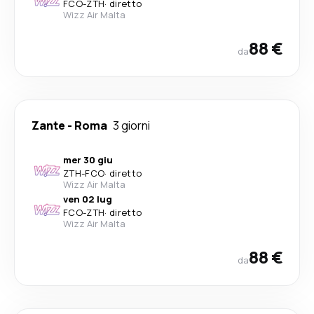
FCO
-
ZTH
·
diretto
Wizz Air Malta
88 €
da
Zante
-
Roma
3 giorni
mer 30 giu
ZTH
-
FCO
·
diretto
Wizz Air Malta
ven 02 lug
FCO
-
ZTH
·
diretto
Wizz Air Malta
88 €
da