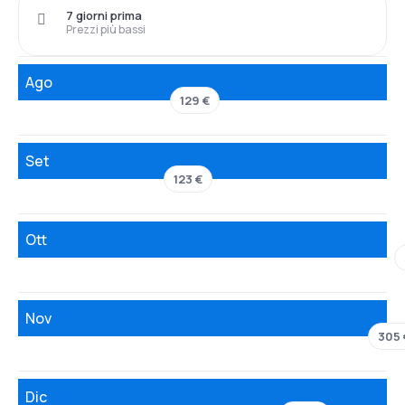
7 giorni prima
Prezzi più bassi
Ago
129 €
Set
123 €
Ott
Nov
305 
Dic