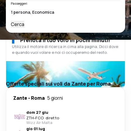
Passeggeri
Cerca
Prenota il tuo volo in pochi minuti!
Utilizza il motore di ricerca in cima alla pagina. Dicci dove
e quando vuoi volare e noi ci occuperemo del resto.
Offerte speciali sui voli da Zante per Roma
Zante
-
Roma
5 giorni
dom 27 giu
ZTH
-
FCO
·
diretto
Wizz Air Malta
gio 01 lug