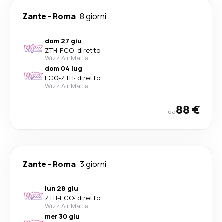
Zante
-
Roma
8 giorni
dom 27 giu
ZTH
-
FCO
·
diretto
Wizz Air Malta
dom 04 lug
FCO
-
ZTH
·
diretto
Wizz Air Malta
88 €
da
Zante
-
Roma
3 giorni
lun 28 giu
ZTH
-
FCO
·
diretto
Wizz Air Malta
mer 30 giu