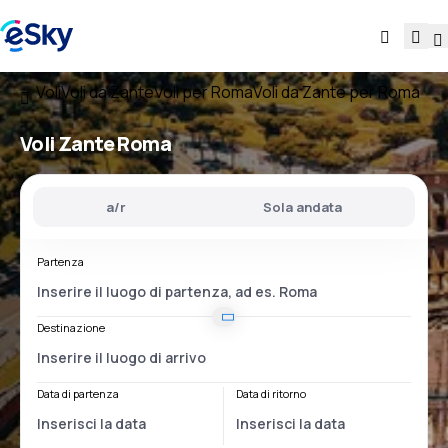
Voli
Voli da Zante
Voli per Roma
Voli da Zante per Roma
Voli
Zante Roma
a/r
Sola andata
Partenza
Destinazione
Data di partenza
Data di ritorno