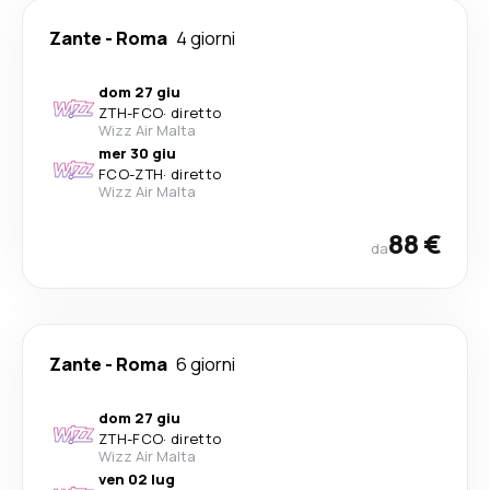
Zante
-
Roma
4 giorni
dom 27 giu
ZTH
-
FCO
·
diretto
Wizz Air Malta
mer 30 giu
FCO
-
ZTH
·
diretto
Wizz Air Malta
88 €
da
Zante
-
Roma
6 giorni
dom 27 giu
ZTH
-
FCO
·
diretto
Wizz Air Malta
ven 02 lug