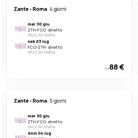
Zante
-
Roma
4 giorni
mer 30 giu
ZTH
-
FCO
·
diretto
Wizz Air Malta
sab 03 lug
FCO
-
ZTH
·
diretto
Wizz Air Malta
88 €
da
Zante
-
Roma
5 giorni
mer 30 giu
ZTH
-
FCO
·
diretto
Wizz Air Malta
dom 04 lug