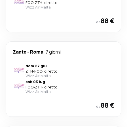
FCO
-
ZTH
·
diretto
Wizz Air Malta
88 €
da
Zante
-
Roma
7 giorni
dom 27 giu
ZTH
-
FCO
·
diretto
Wizz Air Malta
sab 03 lug
FCO
-
ZTH
·
diretto
Wizz Air Malta
88 €
da