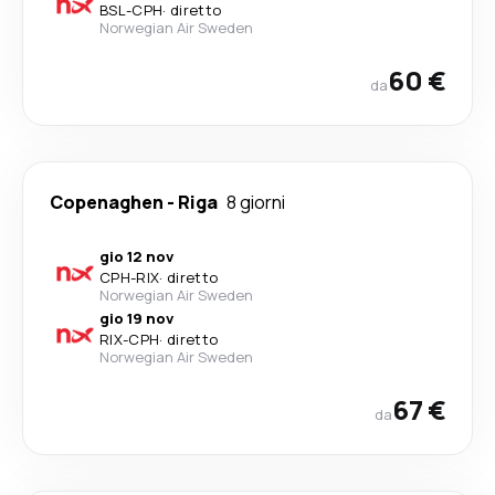
BSL
-
CPH
·
diretto
Norwegian Air Sweden
60 €
da
Copenaghen
-
Riga
8 giorni
gio 12 nov
CPH
-
RIX
·
diretto
Norwegian Air Sweden
gio 19 nov
RIX
-
CPH
·
diretto
Norwegian Air Sweden
67 €
da