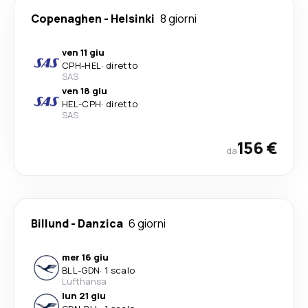
Copenaghen
-
Helsinki
8 giorni
ven 11 giu
CPH
-
HEL
·
diretto
SAS
ven 18 giu
HEL
-
CPH
·
diretto
SAS
156 €
da
Billund
-
Danzica
6 giorni
mer 16 giu
BLL
-
GDN
·
1 scalo
Lufthansa
lun 21 giu