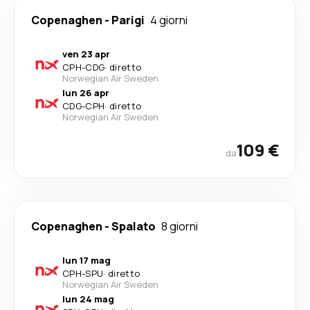
Copenaghen
-
Parigi
4 giorni
ven 23 apr
CPH
-
CDG
·
diretto
Norwegian Air Sweden
lun 26 apr
CDG
-
CPH
·
diretto
Norwegian Air Sweden
109 €
da
Copenaghen
-
Spalato
8 giorni
lun 17 mag
CPH
-
SPU
·
diretto
Norwegian Air Sweden
lun 24 mag