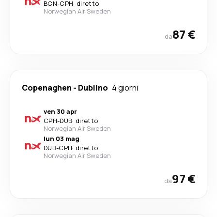
BCN
-
CPH
·
diretto
Norwegian Air Sweden
87 €
da
Copenaghen
-
Dublino
4 giorni
ven 30 apr
CPH
-
DUB
·
diretto
Norwegian Air Sweden
lun 03 mag
DUB
-
CPH
·
diretto
Norwegian Air Sweden
97 €
da