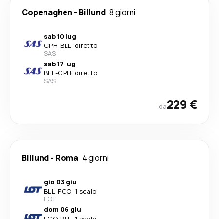
Copenaghen
-
Billund
8 giorni
sab 10 lug
CPH
-
BLL
·
diretto
SAS
sab 17 lug
BLL
-
CPH
·
diretto
SAS
229 €
da
Billund
-
Roma
4 giorni
gio 03 giu
BLL
-
FCO
·
1 scalo
LOT
dom 06 giu
FCO
-
BLL
·
1 scalo