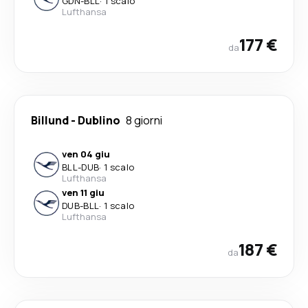
GDN
-
BLL
·
1 scalo
Lufthansa
177 €
da
Billund
-
Dublino
8 giorni
ven 04 giu
BLL
-
DUB
·
1 scalo
Lufthansa
ven 11 giu
DUB
-
BLL
·
1 scalo
Lufthansa
187 €
da