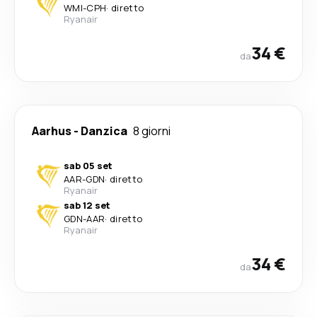
WMI
-
CPH
·
diretto
Ryanair
34 €
da
Aarhus
-
Danzica
8 giorni
sab 05 set
AAR
-
GDN
·
diretto
Ryanair
sab 12 set
GDN
-
AAR
·
diretto
Ryanair
34 €
da