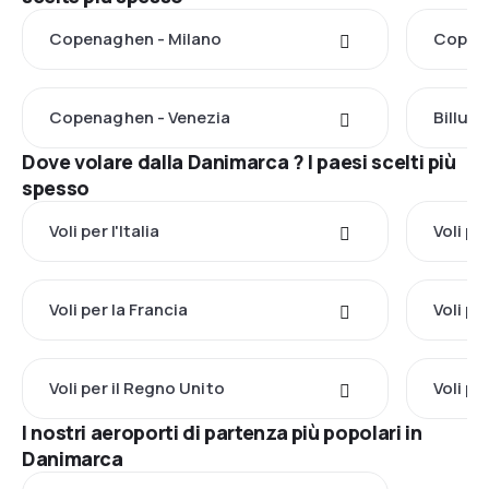
Copenaghen - Milano
Copen
Copenaghen - Venezia
Billund
Dove volare dalla Danimarca ? I paesi scelti più
spesso
Voli per l'Italia
Voli pe
Voli per la Francia
Voli pe
Voli per il Regno Unito
Voli pe
I nostri aeroporti di partenza più popolari in
Danimarca