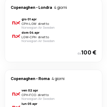
Copenaghen
-
Londra
4 giorni
gio 01 apr
CPH
-
LGW
·
diretto
Norwegian Air Sweden
dom 04 apr
LGW
-
CPH
·
diretto
Norwegian Air Sweden
100 €
da
Copenaghen
-
Roma
4 giorni
ven 02 apr
CPH
-
FCO
·
diretto
Norwegian Air Sweden
lun 05 apr