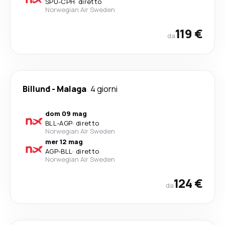
SPU
-
CPH
·
diretto
Norwegian Air Sweden
119 €
da
Billund
-
Malaga
4 giorni
dom 09 mag
BLL
-
AGP
·
diretto
Norwegian Air Sweden
mer 12 mag
AGP
-
BLL
·
diretto
Norwegian Air Sweden
124 €
da