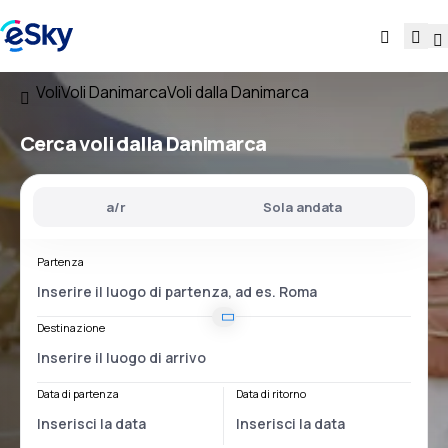
Voli
Voli Danimarca
Voli dalla Danimarca
Cerca voli
dalla Danimarca
a/r
Sola andata
Partenza
Destinazione
Data di partenza
Data di ritorno