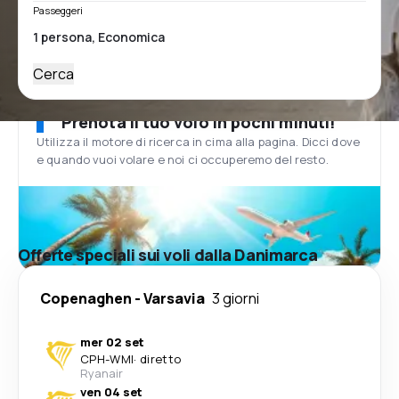
Passeggeri
Cerca
Prenota il tuo volo in pochi minuti!
Utilizza il motore di ricerca in cima alla pagina. Dicci dove
e quando vuoi volare e noi ci occuperemo del resto.
Offerte speciali sui voli dalla Danimarca
Copenaghen
-
Varsavia
3 giorni
mer 02 set
CPH
-
WMI
·
diretto
Ryanair
ven 04 set