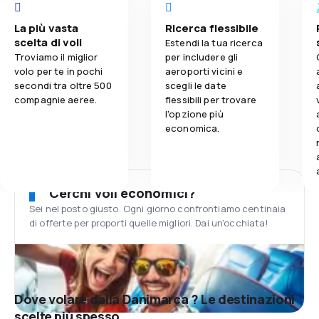
La più vasta
Ricerca flessibile
scelta di voli
Estendi la tua ricerca
Troviamo il miglior
per includere gli
volo per te in pochi
aeroporti vicini e
secondi tra oltre 500
scegli le date
compagnie aeree.
flessibili per trovare
l'opzione più
economica.
Cerchi voli economici?
Sei nel posto giusto. Ogni giorno confrontiamo centinaia
di offerte per proporti quelle migliori. Dai un'occhiata!
Dove volare dalla Danimarca ? Le destinazioni
scelte più spesso