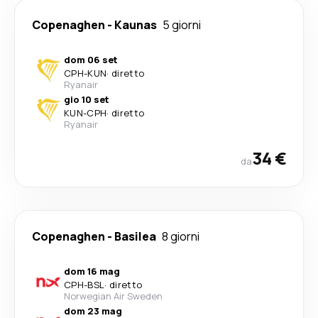
Copenaghen
-
Kaunas
5 giorni
dom 06 set
CPH
-
KUN
·
diretto
Ryanair
gio 10 set
KUN
-
CPH
·
diretto
Ryanair
34 €
da
Copenaghen
-
Basilea
8 giorni
dom 16 mag
CPH
-
BSL
·
diretto
Norwegian Air Sweden
dom 23 mag