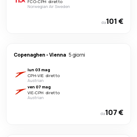
FCO
-
CPH
·
diretto
Norwegian Air Sweden
101 €
da
Copenaghen
-
Vienna
5 giorni
lun 03 mag
CPH
-
VIE
·
diretto
Austrian
ven 07 mag
VIE
-
CPH
·
diretto
Austrian
107 €
da