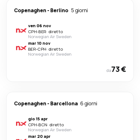
Copenaghen
-
Berlino
5 giorni
ven 06 nov
CPH
-
BER
·
diretto
Norwegian Air Sweden
mar 10 nov
BER
-
CPH
·
diretto
Norwegian Air Sweden
73 €
da
Copenaghen
-
Barcellona
6 giorni
gio 15 apr
CPH
-
BCN
·
diretto
Norwegian Air Sweden
mar 20 apr