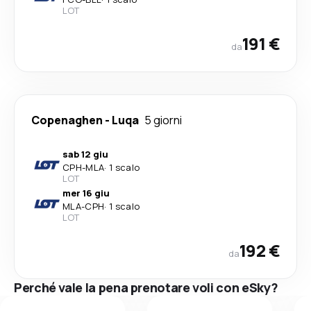
LOT
191 €
da
Copenaghen
-
Luqa
5 giorni
sab 12 giu
CPH
-
MLA
·
1 scalo
LOT
mer 16 giu
MLA
-
CPH
·
1 scalo
LOT
192 €
da
Perché vale la pena prenotare voli con eSky?