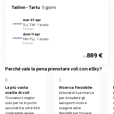
Tallinn
-
Tartu
5 giorni
mer 07 apr
TLL
-
TAY
·
1 scalo
Finnair
dom 11 apr
TAY
-
TLL
·
1 scalo
Finnair
889 €
da
Perché vale la pena prenotare voli con eSky?
La più vasta
Ricerca flessibile
scelta di voli
Estendi la tua ricerca
Troviamo il miglior
per includere gli
volo per te in pochi
aeroporti vicini e
secondi tra oltre 500
scegli le date
compagnie aeree.
flessibili per trovare