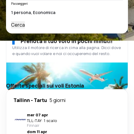
Passeggeri
Cerca
Prenota il tuo volo in pochi minuti!
Utilizza il motore di ricerca in cima alla pagina. Dicci dove
e quando vuoi volare e noi ci occuperemo del resto.
Offerte speciali sui voli Estonia
Tallinn
-
Tartu
5 giorni
mer 07 apr
TLL
-
TAY
·
1 scalo
Finnair
dom 11 apr