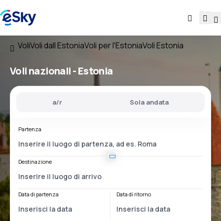
Voli
Voli dall Estonia
Voli per l'Estonia
Voli Estonia
Voli nazionali -
Estonia
a/r
Sola andata
Partenza
Destinazione
Data di partenza
Data di ritorno