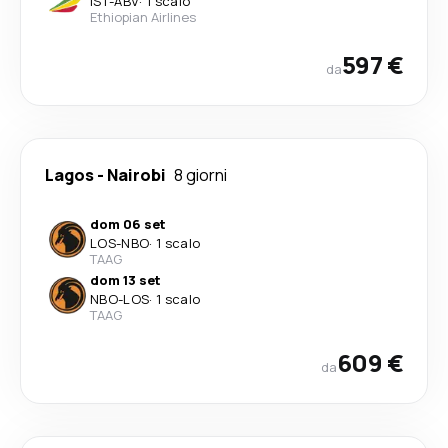
IST
-
ABV
·
1 scalo
Ethiopian Airlines
597 €
da
Lagos
-
Nairobi
8 giorni
dom 06 set
LOS
-
NBO
·
1 scalo
TAAG
dom 13 set
NBO
-
LOS
·
1 scalo
TAAG
609 €
da