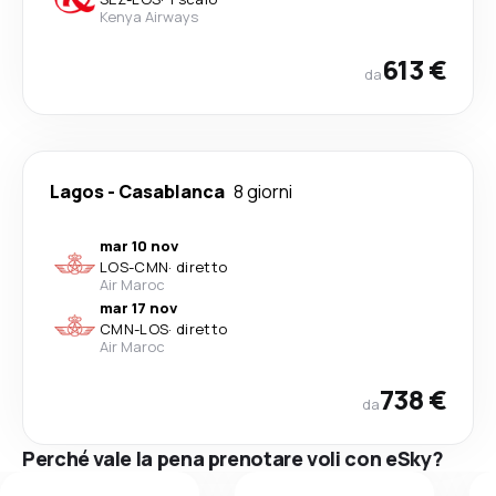
Kenya Airways
613 €
da
Lagos
-
Casablanca
8 giorni
mar 10 nov
LOS
-
CMN
·
diretto
Air Maroc
mar 17 nov
CMN
-
LOS
·
diretto
Air Maroc
738 €
da
Perché vale la pena prenotare voli con eSky?