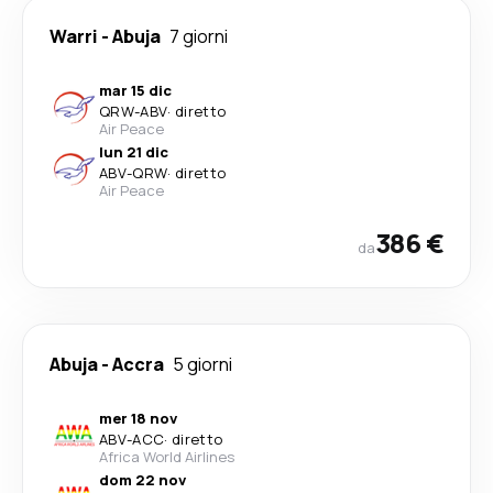
Warri
-
Abuja
7 giorni
mar 15 dic
QRW
-
ABV
·
diretto
Air Peace
lun 21 dic
ABV
-
QRW
·
diretto
Air Peace
386 €
da
Abuja
-
Accra
5 giorni
mer 18 nov
ABV
-
ACC
·
diretto
Africa World Airlines
dom 22 nov