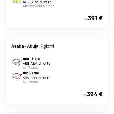
ACC
-
ABV
·
diretto
Africa World Airlines
391 €
da
Asaba
-
Abuja
7 giorni
mar 15 dic
ABB
-
ABV
·
diretto
Air Peace
lun 21 dic
ABV
-
ABB
·
diretto
Air Peace
394 €
da