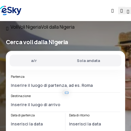
Voli
Voli Nigeria
Voli dalla Nigeria
Cerca voli
dalla Nigeria
a/r
Sola andata
Partenza
Destinazione
Data di partenza
Data di ritorno