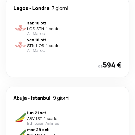
Lagos
-
Londra
7 giorni
sab 10 ott
LOS
-
STN
·
1 scalo
Air Maroc
ven 16 ott
STN
-
LOS
·
1 scalo
Air Maroc
594 €
da
Abuja
-
Istanbul
9 giorni
lun 21 set
ABV
-
IST
·
1 scalo
Ethiopian Airlines
mar 29 set