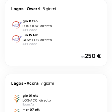
Lagos
-
Owerri
5 giorni
gio 11 feb
LOS
-
QOW
·
diretto
Air Peace
lun 15 feb
QOW
-
LOS
·
diretto
Air Peace
250 €
da
Lagos
-
Accra
7 giorni
gio 01 ott
LOS
-
ACC
·
diretto
Ibom Air
mer 07 ott