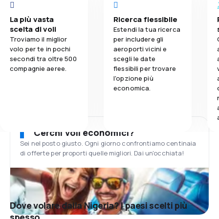
La più vasta
Ricerca flessibile
scelta di voli
Estendi la tua ricerca
Troviamo il miglior
per includere gli
volo per te in pochi
aeroporti vicini e
secondi tra oltre 500
scegli le date
compagnie aeree.
flessibili per trovare
l'opzione più
economica.
Cerchi voli economici?
Sei nel posto giusto. Ogni giorno confrontiamo centinaia
di offerte per proporti quelle migliori. Dai un'occhiata!
Dove volare dalla Nigeria? I paesi scelti più
spesso