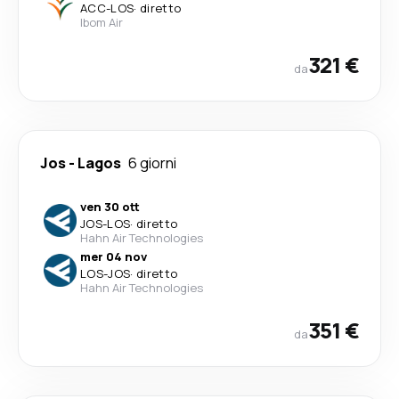
ACC
-
LOS
·
diretto
Ibom Air
321 €
da
Jos
-
Lagos
6 giorni
ven 30 ott
JOS
-
LOS
·
diretto
Hahn Air Technologies
mer 04 nov
LOS
-
JOS
·
diretto
Hahn Air Technologies
351 €
da