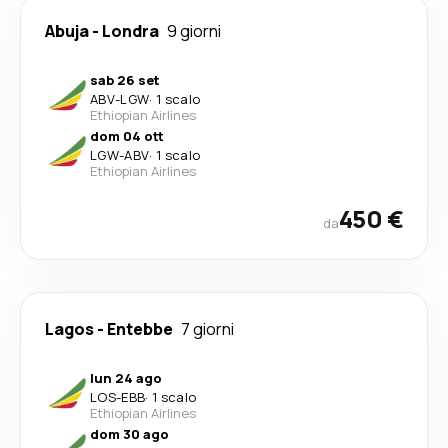
Abuja
-
Londra
9 giorni
sab 26 set
ABV
-
LGW
·
1 scalo
Ethiopian Airlines
dom 04 ott
LGW
-
ABV
·
1 scalo
Ethiopian Airlines
450 €
da
Lagos
-
Entebbe
7 giorni
lun 24 ago
LOS
-
EBB
·
1 scalo
Ethiopian Airlines
dom 30 ago