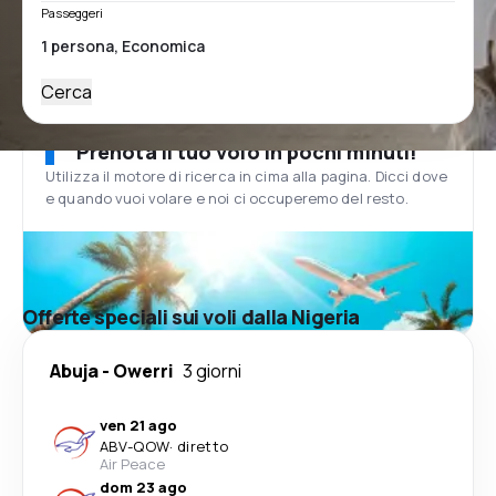
Passeggeri
Cerca
Prenota il tuo volo in pochi minuti!
Utilizza il motore di ricerca in cima alla pagina. Dicci dove
e quando vuoi volare e noi ci occuperemo del resto.
Offerte speciali sui voli dalla Nigeria
Abuja
-
Owerri
3 giorni
ven 21 ago
ABV
-
QOW
·
diretto
Air Peace
dom 23 ago