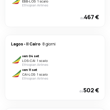
EBB
-
LOS
·
1 scalo
Ethiopian Airlines
467 €
da
Lagos
-
Il Cairo
8 giorni
ven 04 set
LOS
-
CAI
·
1 scalo
Ethiopian Airlines
ven 11 set
CAI
-
LOS
·
1 scalo
Ethiopian Airlines
502 €
da