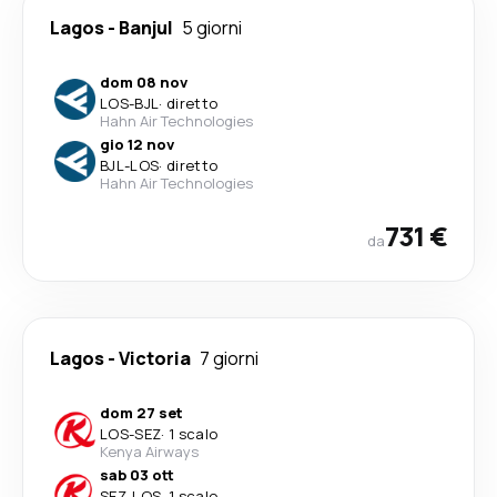
Lagos
-
Banjul
5 giorni
dom 08 nov
LOS
-
BJL
·
diretto
Hahn Air Technologies
gio 12 nov
BJL
-
LOS
·
diretto
Hahn Air Technologies
731 €
da
Lagos
-
Victoria
7 giorni
dom 27 set
LOS
-
SEZ
·
1 scalo
Kenya Airways
sab 03 ott
SEZ
-
LOS
·
1 scalo