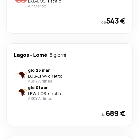
DXB
-
LOS
·
1 scalo
Air Maroc
543 €
da
Lagos
-
Lomé
8 giorni
gio 25 mar
LOS
-
LFW
·
diretto
ASKY Airlines
gio 01 apr
LFW
-
LOS
·
diretto
ASKY Airlines
689 €
da