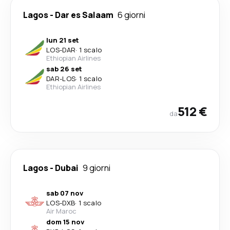
Lagos
-
Dar es Salaam
6 giorni
lun 21 set
LOS
-
DAR
·
1 scalo
Ethiopian Airlines
sab 26 set
DAR
-
LOS
·
1 scalo
Ethiopian Airlines
512 €
da
Lagos
-
Dubai
9 giorni
sab 07 nov
LOS
-
DXB
·
1 scalo
Air Maroc
dom 15 nov