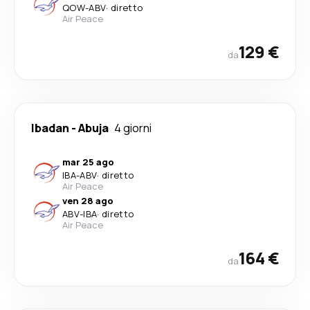
QOW
-
ABV
·
diretto
Air Peace
129 €
da
Ibadan
-
Abuja
4 giorni
mar 25 ago
IBA
-
ABV
·
diretto
Air Peace
ven 28 ago
ABV
-
IBA
·
diretto
Air Peace
164 €
da