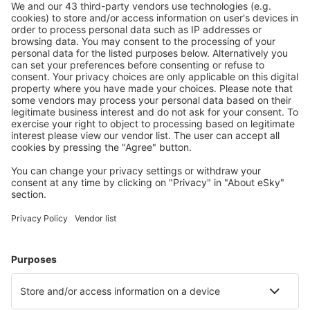
cancellazione gratuita.
Risparmia di più
Prezzi attraenti e offerte speciali per gli utenti registrati.
L’alloggio che ti piace
Scegli tra oltre 1,3 milioni di strutture: hotel, lodge,
appartamenti e altri.
Gli hotel più ricercati dagli utenti eSky
Hotel in Romania - Città popolari
Hotel in Navodari
Hotel a Bucarest
Hotel a Cluj-Napoca
Hotel a Costanza
Hotel in Brasov
Hotel a Gura Teghii
Hotel in Săftica