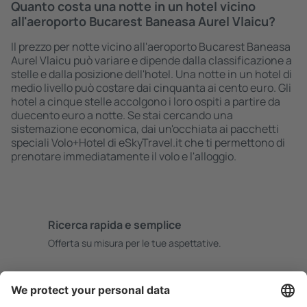
Quanto costa una notte in un hotel vicino
all'aeroporto Bucarest Baneasa Aurel Vlaicu?
Il prezzo per notte vicino all'aeroporto Bucarest Baneasa
Aurel Vlaicu può variare e dipende dalla classificazione a
stelle e dalla posizione dell'hotel. Una notte in un hotel di
medio livello può costare dai cinquanta ai cento euro. Gli
hotel a cinque stelle accolgono i loro ospiti a partire da
duecento euro a notte. Se stai cercando una
sistemazione economica, dai un'occhiata ai pacchetti
speciali Volo+Hotel di eSkyTravel.it che ti permettono di
prenotare immediatamente il volo e l'alloggio.
Ricerca rapida e semplice
Offerta su misura per le tue aspettative.
Pianifica in sicurezza
Prenotazione senza pensieri con possibilità di