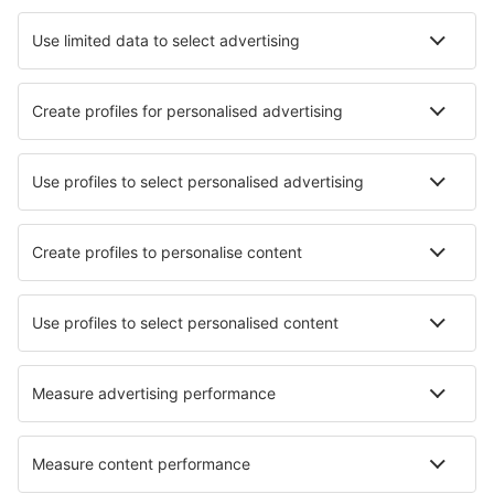
Hotel in Piatra Neamț
Hotel in Targoviste
Hotel Colibita
I migliori hotel - città
Hotel in St. Leonard
Hotel in Arenas de Iguña
Hotel in Thorverton
Hotel Bergvik
Hotel in Marston
Hotel in Nassau Bay
Hotel in Præsto
Hotel in Hacienda Heights
Hotel in Coin
Hotel in La Bâtie-Neuve
I migliori hotel - zone
Hotel a Distretto di Mehedinți
Hotel a Distretto di Maramureș