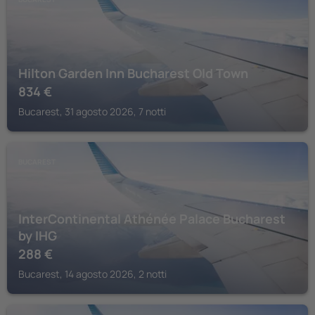
Hilton Garden Inn Bucharest Old Town
834
€
Bucarest, 31 agosto 2026, 7 notti
BUCAREST
InterContinental Athénée Palace Bucharest
by IHG
288
€
Bucarest, 14 agosto 2026, 2 notti