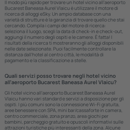
Il modo più rapido per trovare un hotel vicino all'aeroporto
Bucarest Baneasa Aurel Vlaicu è utilizzare il motore di
ricerca di alloggi eSky. Un ampio database con una
varietà di strutture è la garanzia di trovare quello che stai
cercando. Compila i campi del motore di ricerca:
seleziona il luogo, scegli la data di check-in e check-out,
aggiungi il numero degli ospiti e le camere. È fatta! I
risultati della ricerca ti mostreranno gli alloggi disponibili
nelle date selezionate. Puoi facilmente controllare la
distanza dall'hotel al centro città, le modalità di
pagamento e la classificazione a stelle.
Quali servizi posso trovare negli hotel vicino
all'aeroporto Bucarest Baneasa Aurel Vlaicu?
Gli hotel vicino all'aeroporto Bucarest Baneasa Aurel
Vlaicu hanno vari standard e servizi a disposizione per gli
ospiti. I più comuni sono la connessione Wi-Fi gratuita,
aree benessere con SPA, mini bar/cassaforte in camera,
centro commerciale, zona pranzo, area giochi per
bambini, parcheggio gratuito e opuscoli informativi sulle
attrazioni turistiche più interessanti della zona. Alcune