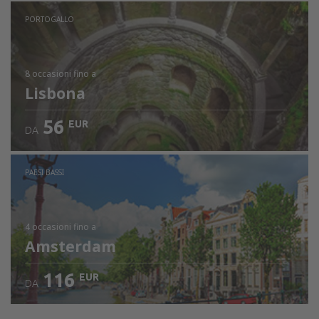
PORTOGALLO
8 occasioni
fino a
Lisbona
56
EUR
DA
PAESI BASSI
4 occasioni
fino a
Amsterdam
116
EUR
DA