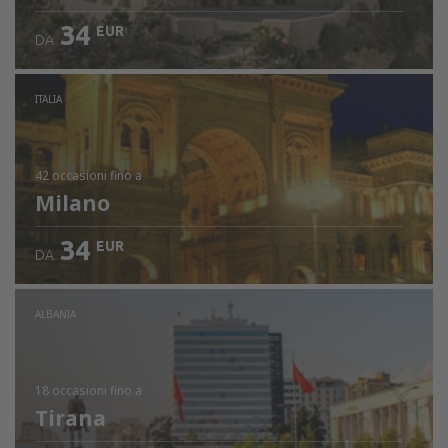
34
EUR
DA
ITALIA
42 occasioni
fino a
Milano
34
EUR
DA
ALBANIA
18 occasioni
fino a
Tirana