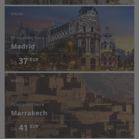
SPAGNA
20 occasioni
fino a
Madrid
37
EUR
DA
MAROCCO
10 occasioni
fino a
Marrakech
41
EUR
DA