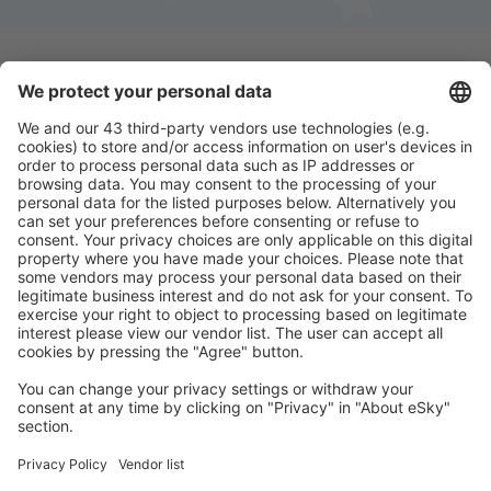
Scarica la nostra app
e programma
comodamente i tuoi viaggi
Pianifica il tuo viaggio
Voli
City Break
Vacanze