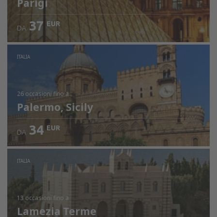
Parigi
37
EUR
DA
ITALIA
26 occasioni
fino a
Palermo, Sicily
34
EUR
DA
ITALIA
13 occasioni
fino a
Lamezia Terme