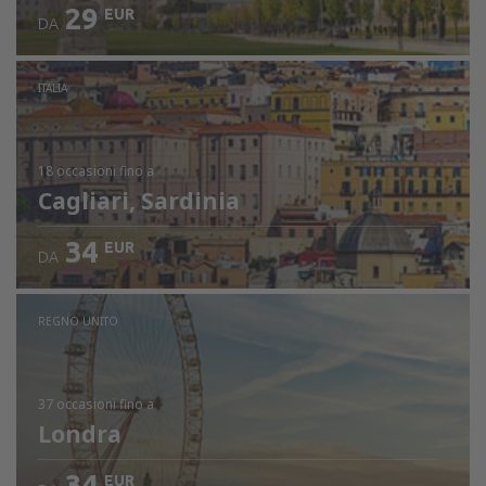
29
EUR
DA
ITALIA
18 occasioni
fino a
Cagliari, Sardinia
34
EUR
DA
REGNO UNITO
37 occasioni
fino a
Londra
34
EUR