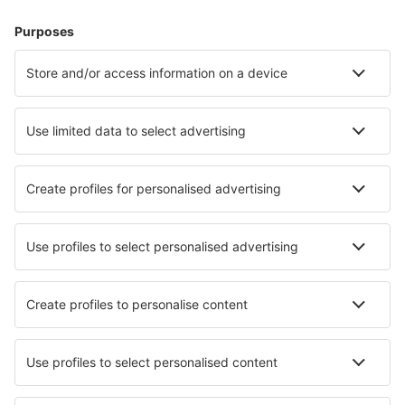
Pernottamenti
Volo+Hotel
Hotel
Parcheggi
Trasferimenti
Attrazioni
Eventi sportivi
Scopri di più
Applicazione mobile
Compagnie aeree
Ryanair
easyJet
Wizz Air
Volotea