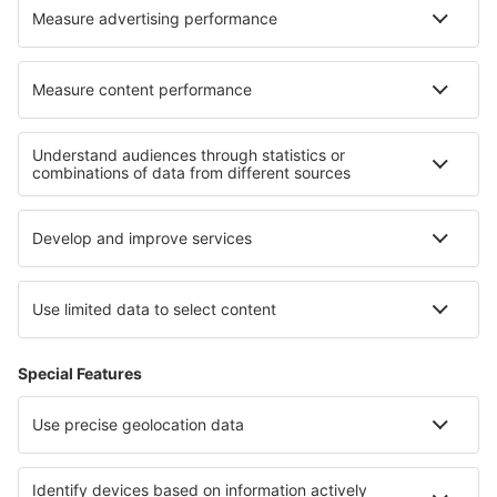
Vueling
Informazioni su eSky
Termini e condizioni
Le mie prenotazioni
Informativa privacy
Assistenza e contatti
Paesi
Siti web internazionali
eSky.eu
eSky.com
eDestinos.com