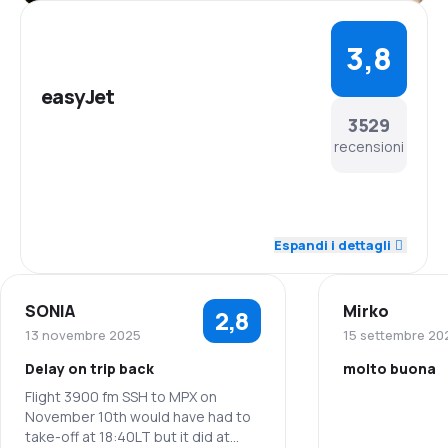
EasyJet non serve pasti gratuiti durante i suoi voli.
Comunque, cibo e bevande possono essere
3,8
acquistati a bordo ad un prezzo extra.
Servizi aggiuntivi
easyJet
I passeggeri possono ordinare un pranzo
3529
nell'easyJet Bistro o acquistare cosmetici e souvenir
a bordo.
recensioni
4,3
Personale
Espandi i dettagli
3,9
Puntualità
SONIA
Mirko
2,8
4,1
Rete di rotte
13 novembre 2025
15 settembre 20
Delay on trip back
molto buona
3,8
Prezzi dei biglietti
Flight 3900 fm SSH to MPX on
November 10th would have had to
Personale
3,7
Comfort di viaggio
take-off at 18:40LT but it did at