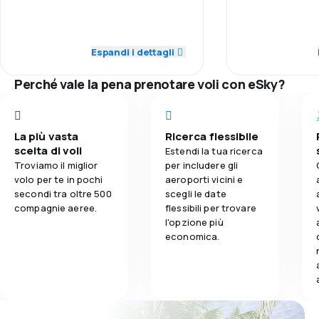
20:40LT. No type of aasistance had
Puntualità
3,8
given to passengers waiting for. On
Trasporto del bagaglio
3,0
Personale
board, steward apologises about
that but Easy-Jet offered we all
Prezzi dei bigl
Espandi i dettagli
3,0
Pasti
1,0
Puntualità
neither a glass of water nor a
coffee.
Perché vale la pena prenotare voli con eSky?
Comfort di vi
2,0
Rete di rotte
Trasporto del
3,0
Prezzi dei biglietti
La più vasta
Ricerca flessibile
scelta di voli
Estendi la tua ricerca
4,0
Comfort di viaggio
Troviamo il miglior
per includere gli
volo per te in pochi
aeroporti vicini e
secondi tra oltre 500
scegli le date
4,0
Trasporto del bagaglio
compagnie aeree.
flessibili per trovare
l'opzione più
3,0
Pasti
economica.