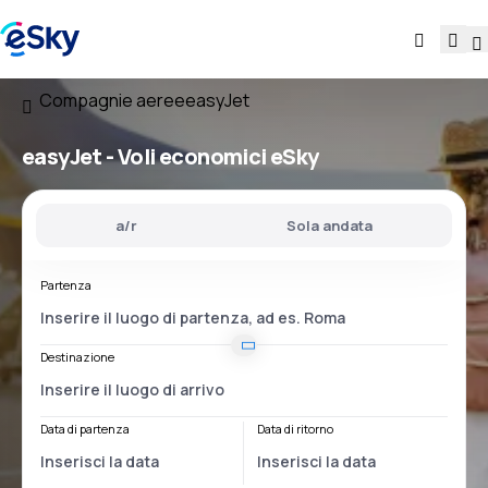
Compagnie aeree
easyJet
easyJet - Voli economici eSky
a/r
Sola andata
Partenza
Destinazione
Data di partenza
Data di ritorno