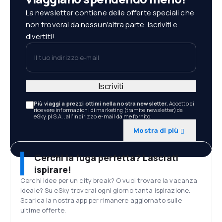
La newsletter contiene delle offerte speciali che
non troverai da nessun'altra parte. Iscriviti e
divertiti!
Il tuo indirizzo e-mail
Iscriviti
Più viaggi a prezzi ottimi nella nostra newsletter.
Accetto di
ricevere informazioni di marketing (tramite newsletter) da
eSky.pl S.A., all'indirizzo e-mail da me fornito.
Mostra di più
Cerchi la fuga perfetta? Lasciati
ispirare!
Cerchi idee per un city break? O vuoi trovare la vacanza
ideale? Su eSky troverai ogni giorno tanta ispirazione.
Scarica la nostra app per rimanere aggiornato sulle
ultime offerte.