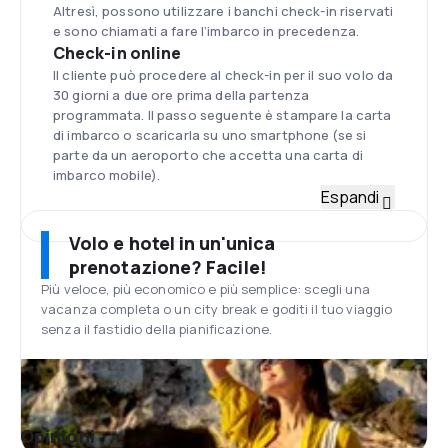
Altresì, possono utilizzare i banchi check-in riservati
e sono chiamati a fare l’imbarco in precedenza.
Check-in online
Il cliente può procedere al check-in per il suo volo da
30 giorni a due ore prima della partenza
programmata. Il passo seguente è stampare la carta
di imbarco o scaricarla su uno smartphone (se si
parte da un aeroporto che accetta una carta di
imbarco mobile).
Flotta
Espandi
La flotta conta più di 200 aerei e include Airbus 319-
100, A320-200 e Boeing 737-200. L’età media dei
Volo e hotel in un'unica
velivoli è di 3,5 anni.
prenotazione? Facile!
Aeroporto di Londra Luton
Più veloce, più economico e più semplice: scegli una
L’aeroporto internazionale si trova a circa 4km dalla
vacanza completa o un city break e goditi il tuo viaggio
città di Luton e a circa 55km a nordovest dalla
senza il fastidio della pianificazione.
capitale britannica. Questo aeroporto è il quarto più
grande dell’area di Londra. In aeroporto si possono
trovare ristoranti, bar, negozi (inclusi outlet duty-
free) e autonoleggi. C’è una rete gratuita WIFI e degli
Internet Café sono disponibili per i passeggeri.
Opinioni
Pasti a bordo