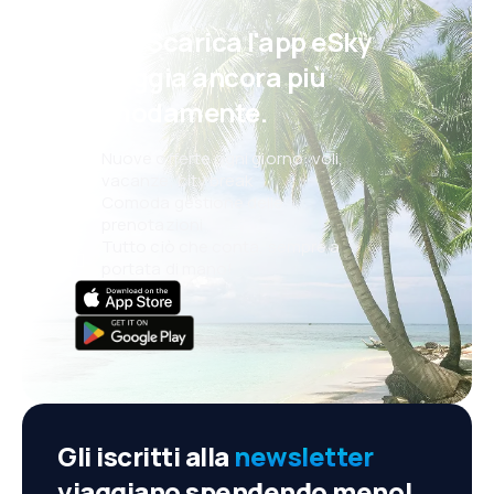
Psst! Scarica l'app eSky
e viaggia ancora più
comodamente.
Nuove offerte ogni giorno: voli,
vacanze, city break
Comoda gestione delle
prenotazioni
Tutto ciò che conta, sempre a
portata di mano!
Gli iscritti alla
newsletter
viaggiano spendendo meno!