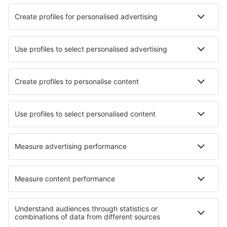
dell'opposizione, l'Amministratore dei Dati non potrà più
trattare i dati personali, a meno che non dimostri
l'esistenza di basi importanti e giuridicamente
giustificate per il trattamento dei dati, superiori agli
interessi, alle leggi e alle libertà della persona i cui dati
sono trattati, o basi per determinare, perseguire o
difendere le richieste
Soprattutto in caso di trattamento dei dati personali, ai
sensi dell'articolo 6, comma 1 lettera f) del GDPR (vedi
dettagli sopra), per finalità di marketing eSky,
l'opposizione non deve essere giustificata da una
situazione specifica e l'Amministratore dei Dati non sarà
in grado di trattare i dati personali, ai sensi dell'articolo
6, comma 1 lettera f) del GDPR, a seguito
dell'opposizione, per finalità di marketing eSky,
nell'ambito di applicazione dei dati precedentemente
trattati.