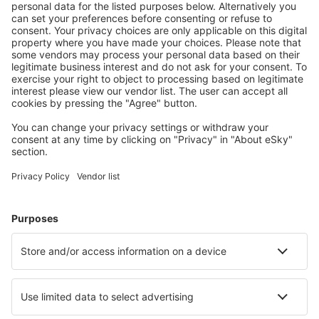
É possibile revocare l'autorizzazione presso la sede
dell'Amministratore dei Dati o compilando l'apposito
modulo su
www.eskytravel.it
(sezione: Contatti). La
revoca dell'autorizzazione non influisce sul rispetto della
legge del trattamento fino al ritiro dell'autorizzazione.
Se l'autorizzazione viene ritirata, l'Amministratore dei
Dati determinerà se dispone ancora delle basi per
l'elaborazione dei dati. In tal caso, un ulteriore
trattamento dei dati è possibile ai fini della difesa
contro le pretese (ad esempio, indicando che il diritto di
revocare l'autorizzazione è stato esercitato) e solo nei
limiti necessari a tale scopo.
Si ricorda che ogni volta che i dati personali vengono
elaborati, ai sensi dell'art. 6 comma 1 lettera f) del
GDPR (vedi dettagli sopra) o nel caso del cosiddetto
interesse ragionevole dell'Amministratore dei Dati, è
possibile presentare obiezioni in qualsiasi momento -
per motivi connessi ad una specifica situazione - al
trattamento dei dati personali. A seguito