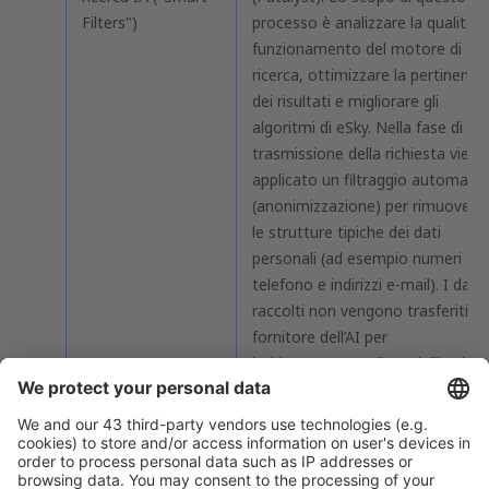
Filters")
processo è analizzare la qualità d
funzionamento del motore di
ricerca, ottimizzare la pertinenza
dei risultati e migliorare gli
algoritmi di eSky. Nella fase di
trasmissione della richiesta viene
applicato un filtraggio automatic
(anonimizzazione) per rimuovere
le strutture tipiche dei dati
personali (ad esempio numeri di
telefono e indirizzi e-mail). I dati
raccolti non vengono trasferiti al
fornitore dell’AI per
l’addestramento di modelli pubbli
esterni.
Se i tuoi dati personali vengono elaborati sulla base
dell'autorizzazione, puoi ritirarli in qualunque momento.