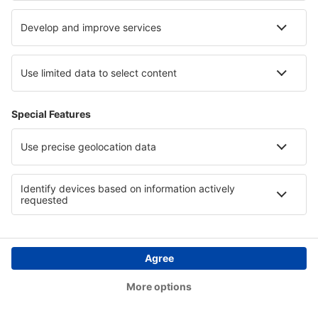
È possibile ritirare l'autorizzazione presso la sede del
Gestore dei dati o compilando l'apposito modulo
all'indirizzo
www.eskytravel.it
(sezione: Contatti).
Oltre al diritto di revocare l'autorizzazione e presentare
obiezioni, hai il diritto di accedere, copiare, trasferire,
correggere e rimuovere i tuoi dati e limitare il loro
trattamento, nonché il diritto di rifiutare di essere
soggetto a una decisione basata solo sull'elaborazione
automatizzata, inclusa la profilazione, e che ha
conseguenze legali o influisce in modo significativo in
qualsiasi altro modo.È possibile esercitare le suddette
disposizioni di legge presso la sede dell'Amministratore
dei Dati o compilando l'apposito modulo all'indirizzo
www.eskytravel.it
(sezione Contatti).
Puoi anche correggere i dati accedendo al tuo account.
Puoi inoltre cancellare il tuo account in qualsiasi
momento dopo aver effettuato l'accesso al Tuo