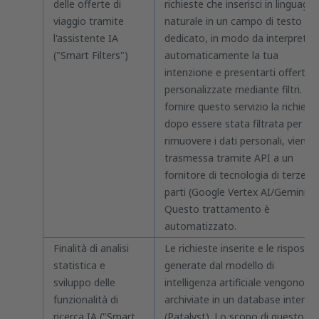
delle offerte di
richieste che inserisci in linguaggi
viaggio tramite
naturale in un campo di testo
l'assistente IA
dedicato, in modo da interpretar
("Smart Filters")
automaticamente la tua
intenzione e presentarti offerte
personalizzate mediante filtri. Pe
fornire questo servizio la richiest
dopo essere stata filtrata per
rimuovere i dati personali, viene
trasmessa tramite API a un
fornitore di tecnologia di terze
parti (Google Vertex AI/Gemini).
Questo trattamento è
automatizzato.
Finalità di analisi
Le richieste inserite e le risposte
statistica e
generate dal modello di
sviluppo delle
intelligenza artificiale vengono
funzionalità di
archiviate in un database interno
ricerca IA ("Smart
(Patalyst). Lo scopo di questo